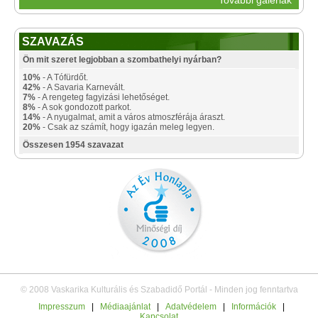
SZAVAZÁS
Ön mit szeret legjobban a szombathelyi nyárban?
10%
- A Tófürdőt.
42%
- A Savaria Karnevált.
7%
- A rengeteg fagyizási lehetőséget.
8%
- A sok gondozott parkot.
14%
- A nyugalmat, amit a város atmoszférája áraszt.
20%
- Csak az számít, hogy igazán meleg legyen.
Összesen 1954 szavazat
© 2008 Vaskarika Kulturális és Szabadidő Portál - Minden jog fenntartva
Impresszum
|
Médiaajánlat
|
Adatvédelem
|
Információk
|
Kapcsolat