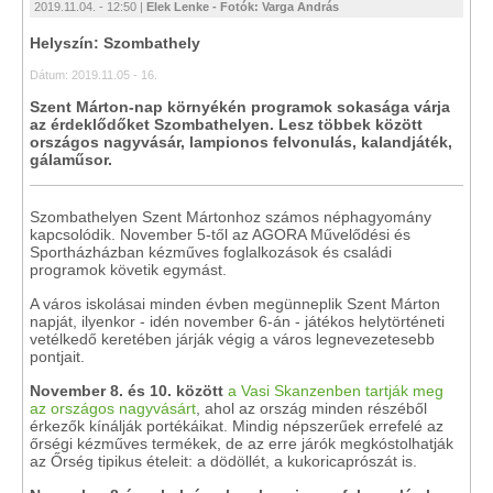
2019.11.04. - 12:50 |
Elek Lenke - Fotók: Varga András
Helyszín: Szombathely
Dátum: 2019.11.05 - 16.
Szent Márton-nap környékén programok sokasága várja
az érdeklődőket Szombathelyen. Lesz többek között
országos nagyvásár, lampionos felvonulás, kalandjáték,
gálaműsor.
Szombathelyen Szent Mártonhoz számos néphagyomány
kapcsolódik. November 5-től az AGORA Művelődési és
Sportházházban kézműves foglalkozások és családi
programok követik egymást.
A város iskolásai minden évben megünneplik Szent Márton
napját, ilyenkor - idén november 6-án - játékos helytörténeti
vetélkedő keretében járják végig a város legnevezetesebb
pontjait.
November 8. és 10. között
a Vasi Skanzenben tartják meg
az országos nagyvásárt
, ahol az ország minden részéből
érkezők kínálják portékáikat. Mindig népszerűek errefelé az
őrségi kézműves termékek, de az erre járók megkóstolhatják
az Őrség tipikus ételeit: a dödöllét, a kukoricaprószát is.