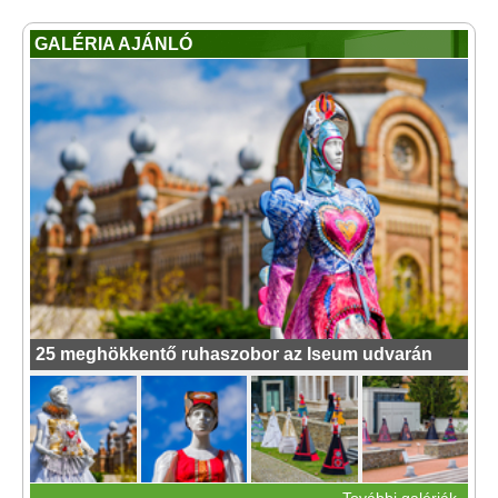
GALÉRIA AJÁNLÓ
25 meghökkentő ruhaszobor az Iseum udvarán
További galériák