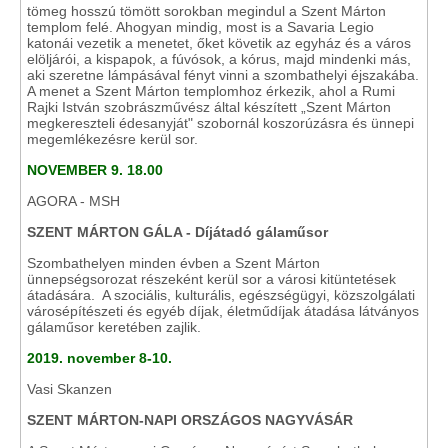
tömeg hosszú tömött sorokban megindul a Szent Márton
templom felé. Ahogyan mindig, most is a Savaria Legio
katonái vezetik a menetet, őket követik az egyház és a város
elöljárói, a kispapok, a fúvósok, a kórus, majd mindenki más,
aki szeretne lámpásával fényt vinni a szombathelyi éjszakába.
A menet a Szent Márton templomhoz érkezik, ahol a Rumi
Rajki István szobrászművész által készített „Szent Márton
megkereszteli édesanyját" szobornál koszorúzásra és ünnepi
megemlékezésre kerül sor.
NOVEMBER 9. 18.00
AGORA - MSH
SZENT MÁRTON GÁLA - Díjátadó gálaműsor
Szombathelyen minden évben a Szent Márton
ünnepségsorozat részeként kerül sor a városi kitüntetések
átadására. A szociális, kulturális, egészségügyi, közszolgálati
városépítészeti és egyéb díjak, életműdíjak átadása látványos
gálaműsor keretében zajlik.
2019. november 8-10.
Vasi Skanzen
SZENT MÁRTON-NAPI ORSZÁGOS NAGYVÁSÁR