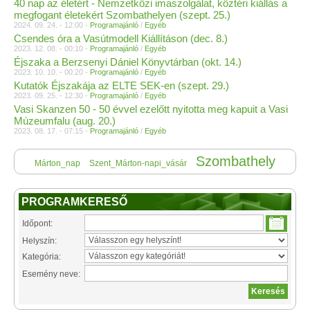
40 nap az életért - Nemzetközi imaszolgálat, köztéri kiállás a
megfogant életekért Szombathelyen (szept. 25.)
2024. 09. 24. - 12:00 -
Programajánló
/
Egyéb
Csendes óra a Vasútmodell Kiállításon (dec. 8.)
2023. 12. 08. - 00:10 -
Programajánló
/
Egyéb
Éjszaka a Berzsenyi Dániel Könyvtárban (okt. 14.)
2023. 10. 10. - 00:20 -
Programajánló
/
Egyéb
Kutatók Éjszakája az ELTE SEK-en (szept. 29.)
2023. 09. 25. - 12:30 -
Programajánló
/
Egyéb
Vasi Skanzen 50 - 50 évvel ezelőtt nyitotta meg kapuit a Vasi
Múzeumfalu (aug. 20.)
2023. 08. 17. - 07:15 -
Programajánló
/
Egyéb
Szombathely
Márton_nap
Szent_Márton-napi_vásár
PROGRAMKERESŐ
Időpont:
Helyszín:
Kategória:
Esemény neve: