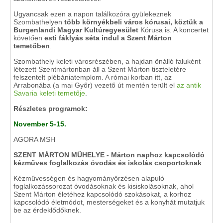
Ugyancsak ezen a napon találkozóra gyülekeznek
Szombathelyen
több környékbeli város kórusai, köztük a
Burgenlandi Magyar Kultúregyesület
Kórusa is. A koncertet
követően
esti fáklyás séta indul a Szent Márton
temetőben
.
Szombathely keleti városrészében, a hajdan önálló faluként
létezett Szentmártonban áll a Szent Márton tiszteletére
felszentelt plébániatemplom. A római korban itt, az
Arrabonába (a mai Győr) vezető út mentén terült el
az antik
Savaria keleti temetője
.
Részletes programok:
November 5-15.
AGORA MSH
SZENT MÁRTON MŰHELYE - Márton naphoz kapcsolódó
kézműves foglalkozás óvodás és iskolás csoportoknak
Kézművességen és hagyományőrzésen alapuló
foglalkozássorozat óvodásoknak és kisiskolásoknak, ahol
Szent Márton életéhez kapcsolódó szokásokat, a korhoz
kapcsolódó életmódot, mesterségeket és a konyhát mutatjuk
be az érdeklődőknek.