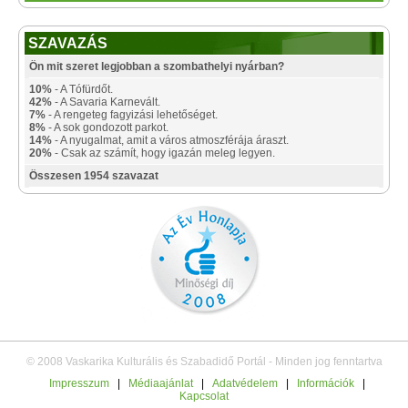
SZAVAZÁS
Ön mit szeret legjobban a szombathelyi nyárban?
10%
- A Tófürdőt.
42%
- A Savaria Karnevált.
7%
- A rengeteg fagyizási lehetőséget.
8%
- A sok gondozott parkot.
14%
- A nyugalmat, amit a város atmoszférája áraszt.
20%
- Csak az számít, hogy igazán meleg legyen.
Összesen 1954 szavazat
© 2008 Vaskarika Kulturális és Szabadidő Portál - Minden jog fenntartva
Impresszum
|
Médiaajánlat
|
Adatvédelem
|
Információk
|
Kapcsolat