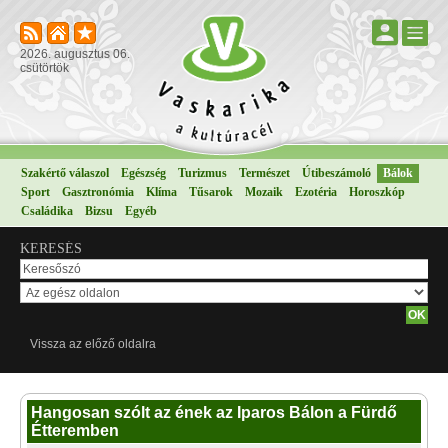
2026. augusztus 06.
csütörtök
Szakértő válaszol
Egészség
Turizmus
Természet
Útibeszámoló
Bálok
Sport
Gasztronómia
Klíma
Tűsarok
Mozaik
Ezotéria
Horoszkóp
Családika
Bizsu
Egyéb
KERESÉS
Vissza az előző oldalra
Hangosan szólt az ének az Iparos Bálon a Fürdő
Étteremben