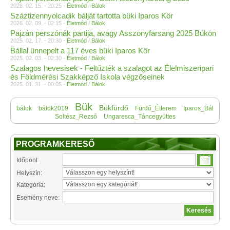
2026. 02. 15. - 20:25 -
Életmód
/
Bálok
Száztizennyolcadik bálját tartotta büki Iparos Kör
2026. 02. 09. - 02:15 -
Életmód
/
Bálok
Pajzán perszónák partija, avagy Asszonyfarsang 2025 Bükön
2025. 02. 17. - 20:30 -
Életmód
/
Bálok
Bállal ünnepelt a 117 éves büki Iparos Kör
2025. 02. 03. - 02:30 -
Életmód
/
Bálok
Szalagos hevesisek - Feltűzték a szalagot az Élelmiszeripari
és Földmérési Szakképző Iskola végzőseinek
2025. 01. 31. - 00:05 -
Életmód
/
Bálok
Bük
Bükfürdő
bálok
bálok2019
Fürdő_Étterem
Iparos_Bál
Soltész_Rezső
Ungaresca_Táncegyüttes
PROGRAMKERESŐ
Időpont:
Helyszín:
Kategória:
Esemény neve: