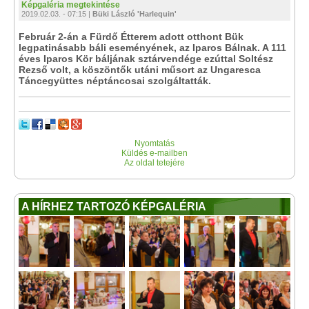
Képgaléria megtekintése
2019.02.03. - 07:15 |
Büki László 'Harlequin'
Február 2-án a Fürdő Étterem adott otthont Bük
legpatinásabb báli eseményének, az Iparos Bálnak. A 111
éves Iparos Kör báljának sztárvendége ezúttal Soltész
Rezső volt, a köszöntők utáni műsort az Ungaresca
Táncegyüttes néptáncosai szolgáltatták.
Nyomtatás
Küldés e-mailben
Az oldal tetejére
A HÍRHEZ TARTOZÓ KÉPGALÉRIA