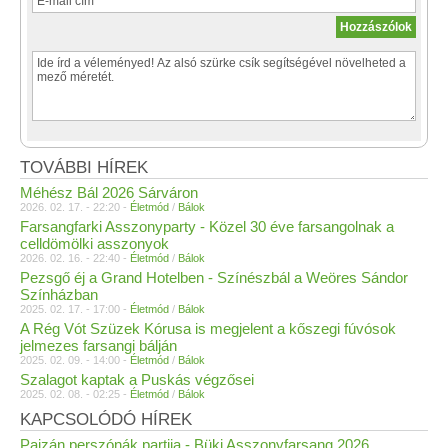
TOVÁBBI HÍREK
Méhész Bál 2026 Sárváron
2026. 02. 17. - 22:20 -
Életmód
/
Bálok
Farsangfarki Asszonyparty - Közel 30 éve farsangolnak a
celldömölki asszonyok
2026. 02. 16. - 22:40 -
Életmód
/
Bálok
Pezsgő éj a Grand Hotelben - Színészbál a Weöres Sándor
Színházban
2025. 02. 17. - 17:00 -
Életmód
/
Bálok
A Rég Vót Szüzek Kórusa is megjelent a kőszegi fúvósok
jelmezes farsangi bálján
2025. 02. 09. - 14:00 -
Életmód
/
Bálok
Szalagot kaptak a Puskás végzősei
2025. 02. 08. - 02:25 -
Életmód
/
Bálok
KAPCSOLÓDÓ HÍREK
Pajzán perszónák partija - Büki Asszonyfarsang 2026