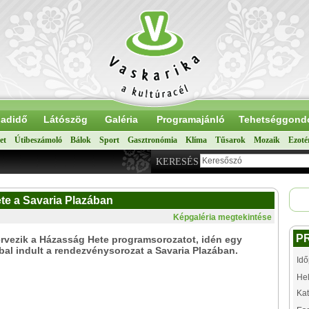
adidő
Látószög
Galéria
Programajánló
Tehetséggond
et
Útibeszámoló
Bálok
Sport
Gasztronómia
Klíma
Tűsarok
Mozaik
Ezoté
KERESÉS
te a Savaria Plazában
Képgaléria megtekintése
P
ervezik a Házasság Hete programsorozatot, idén egy
al indult a rendezvénysorozat a Savaria Plazában.
Idő
Hel
Kat