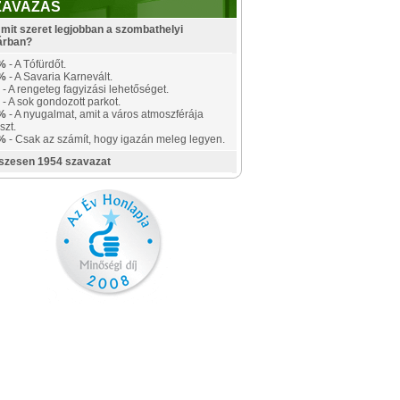
ZAVAZÁS
mit szeret legjobban a szombathelyi
árban?
%
- A Tófürdőt.
%
- A Savaria Karnevált.
- A rengeteg fagyizási lehetőséget.
- A sok gondozott parkot.
%
- A nyugalmat, amit a város atmoszférája
szt.
%
- Csak az számít, hogy igazán meleg legyen.
szesen 1954 szavazat