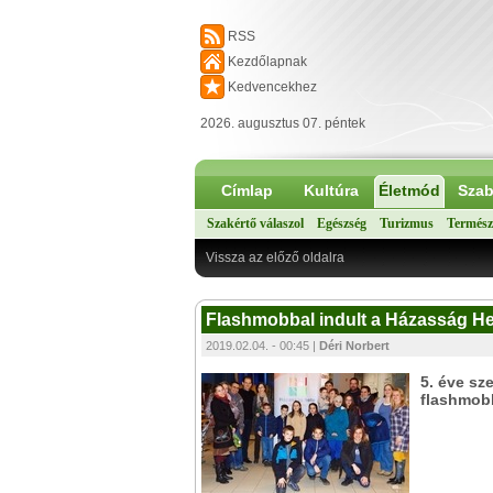
RSS
Kezdőlapnak
Kedvencekhez
2026. augusztus 07. péntek
Címlap
Kultúra
Életmód
Szab
Szakértő válaszol
Egészség
Turizmus
Termész
Vissza az előző oldalra
Flashmobbal indult a Házasság He
2019.02.04. - 00:45 |
Déri Norbert
5. éve sz
flashmobb