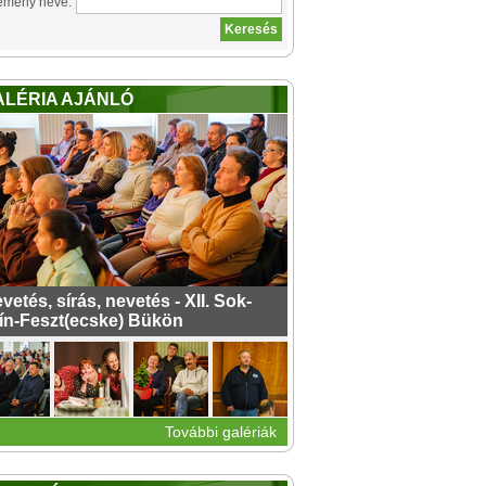
emény neve:
ALÉRIA AJÁNLÓ
vetés, sírás, nevetés - XII. Sok-
ín-Feszt(ecske) Bükön
További galériák