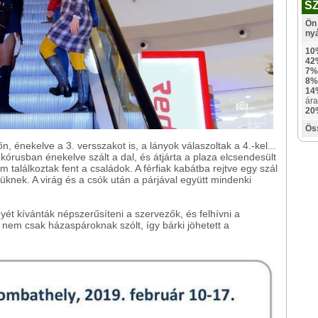
S
Ön 
ny
10
42
7%
8%
14
ára
20
Ös
n, énekelve a 3. versszakot is, a lányok válaszoltak a 4.-kel...
y kórusban énekelve szált a dal, és átjárta a plaza elcsendesült
em találkoztak fent a családok. A férfiak kabátba rejtve egy szál
süknek. A virág és a csók után a párjával együtt mindenki
t kívánták népszerűsíteni a szervezők, és felhívni a
nem csak házaspároknak szólt, így bárki jöhetett a