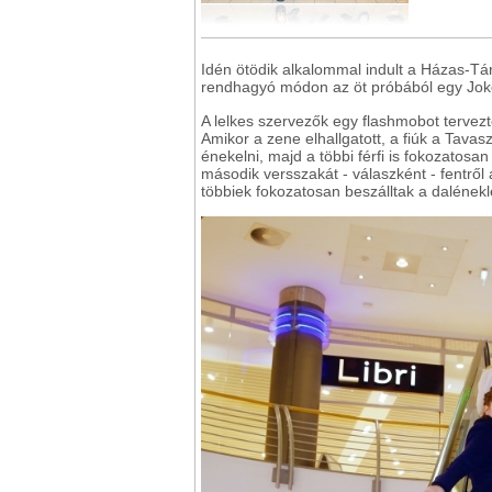
Idén ötödik alkalommal indult a Házas-T
rendhagyó módon az öt próbából egy Joker
A lelkes szervezők egy flashmobot tervezt
Amikor a zene elhallgatott, a fiúk a Tavasz
énekelni, majd a többi férfi is fokozatosa
második versszakát - válaszként - fentről
többiek fokozatosan beszálltak a dalének