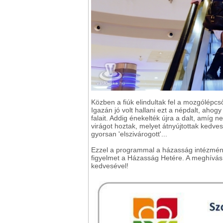
Közben a fiúk elindultak fel a mozgólépcső
Igazán jó volt hallani ezt a népdalt, ahog
falait. Addig énekelték újra a dalt, amíg n
virágot hoztak, melyet átnyújtottak kedve
gyorsan 'elszivárogott'...
Ezzel a programmal a házasság intézményé
figyelmet a Házasság Hetére. A meghívás 
kedvesével!