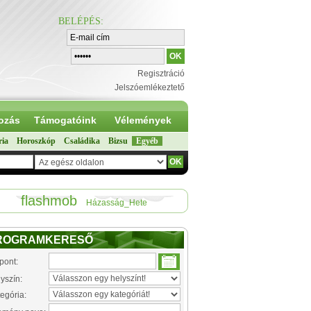
BELÉPÉS
:
Regisztráció
Jelszóemlékeztető
ozás
Támogatóink
Vélemények
ria
Horoszkóp
Családika
Bizsu
Egyéb
flashmob
Házasság_Hete
ROGRAMKERESŐ
pont:
yszín:
egória: