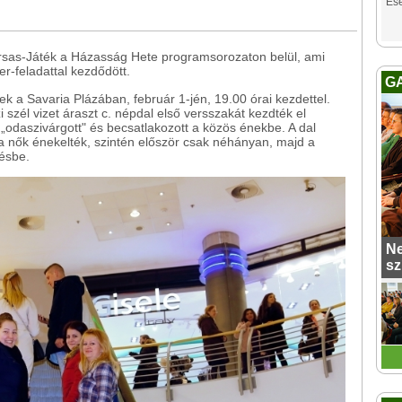
Es
ársas-Játék a Házasság Hete programsorozaton belül, ami
-feladattal kezdődött.
G
ek a Savaria Plázában, február 1-jén, 19.00 órai kezdettel.
i szél vizet áraszt c. népdal első versszakát kezdték el
n „odaszivárgott" és becsatlakozott a közös énekbe. A dal
 a nők énekelték, szintén először csak néhányan, majd a
lésbe.
Ne
sz