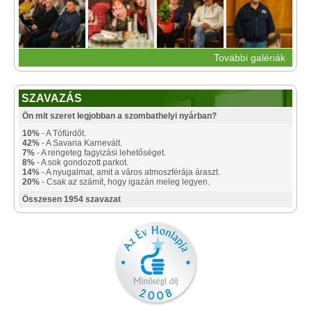
További galériák
SZAVAZÁS
Ön mit szeret legjobban a szombathelyi nyárban?
10%
- A Tófürdőt.
42%
- A Savaria Karnevált.
7%
- A rengeteg fagyizási lehetőséget.
8%
- A sok gondozott parkot.
14%
- A nyugalmat, amit a város atmoszférája áraszt.
20%
- Csak az számít, hogy igazán meleg legyen.
Összesen 1954 szavazat