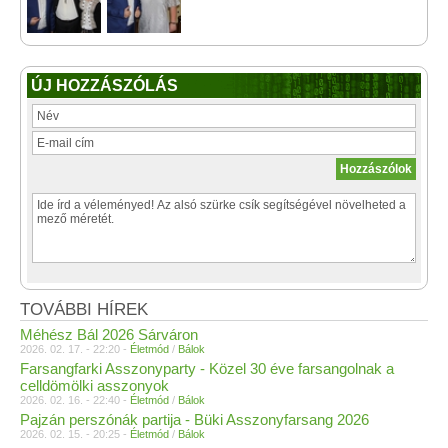
ÚJ HOZZÁSZÓLÁS
TOVÁBBI HÍREK
Méhész Bál 2026 Sárváron
2026. 02. 17. - 22:20 -
Életmód
/
Bálok
Farsangfarki Asszonyparty - Közel 30 éve farsangolnak a
celldömölki asszonyok
2026. 02. 16. - 22:40 -
Életmód
/
Bálok
Pajzán perszónák partija - Büki Asszonyfarsang 2026
2026. 02. 15. - 20:25 -
Életmód
/
Bálok