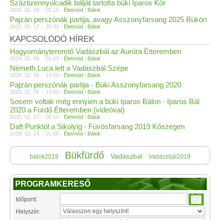
Száztizennyolcadik bálját tartotta büki Iparos Kör
2026. 02. 09. - 02:15 -
Életmód
/
Bálok
Pajzán perszónák partija, avagy Asszonyfarsang 2025 Bükön
2025. 02. 17. - 20:30 -
Életmód
/
Bálok
KAPCSOLÓDÓ HÍREK
Hagyományteremtő Vadászbál az Auróra Étteremben
2024. 02. 06. - 01:00 -
Életmód
/
Bálok
Németh Luca lett a Vadászbál Szépe
2020. 02. 09. - 19:00 -
Életmód
/
Bálok
Pajzán perszónák partija - Büki Asszonyfarsang 2020
2020. 02. 08. - 17:00 -
Életmód
/
Bálok
Sosem voltak még ennyien a büki Iparos Bálon - Iparos Bál
2020 a Fürdő Étteremben (videóval)
2020. 02. 03. - 00:10 -
Életmód
/
Bálok
Daft Punktól a Sikolyig - Fúvósfarsang 2019 Kőszegen
2019. 02. 24. - 01:00 -
Életmód
/
Bálok
Bükfürdő
Vadászbál
bálok2019
Vadászbál2019
PROGRAMKERESŐ
Időpont:
Helyszín: