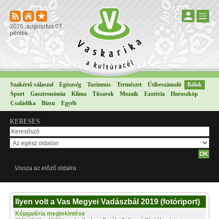
2026. augusztus 07.
péntek
Szakértő válaszol
Egészség
Turizmus
Természet
Útibeszámoló
Bálok
Sport
Gasztronómia
Klíma
Tűsarok
Mozaik
Ezotéria
Horoszkóp
Családika
Bizsu
Egyéb
KERESÉS
Vissza az előző oldalra
Ilyen volt a Vas Megyei Vadászbál 2019 (fotóriport)
Képgaléria megtekintése