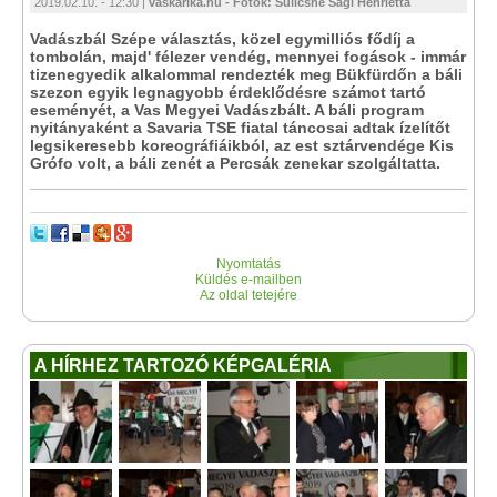
2019.02.10. - 12:30 |
vaskarika.hu - Fotók: Sulicsné Sági Henrietta
Vadászbál Szépe választás, közel egymilliós fődíj a
tombolán, majd' félezer vendég, mennyei fogások - immár
tizenegyedik alkalommal rendezték meg Bükfürdőn a báli
szezon egyik legnagyobb érdeklődésre számot tartó
eseményét, a Vas Megyei Vadászbált. A báli program
nyitányaként a Savaria TSE fiatal táncosai adtak ízelítőt
legsikeresebb koreográfiáikból, az est sztárvendége Kis
Grófo volt, a báli zenét a Percsák zenekar szolgáltatta.
Nyomtatás
Küldés e-mailben
Az oldal tetejére
A HÍRHEZ TARTOZÓ KÉPGALÉRIA