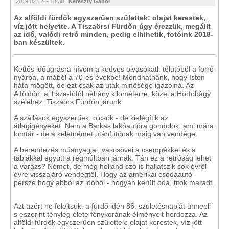
2019.02.12. - 18:30 |
Kereszty Gábor
Az alföldi fürdők egyszerűen születtek: olajat kerestek,
víz jött helyette. A Tiszaörsi Fürdőn úgy érezzük, megállt
az idő, valódi retró minden, pedig elhihetik, fotóink 2018-
ban készültek.
Kettős időugrásra hívom a kedves olvasókatl: télutóból a forró
nyárba, a mából a 70-es évekbe! Mondhatnánk, hogy Isten
háta mögött, de ezt csak az utak minősége igazolná. Az
Alföldön, a Tisza-tótól néhány kilométerre, közel a Hortobágy
széléhez: Tiszaörs Fürdőn járunk.
A szállások egyszerűek, olcsók - de kielégítik az
átlagigényeket. Nem a Barkas lakóautóra gondolok, ami mára
lomtár - de a keletnémet utánfutónak máig van vendége.
A berendezés műanyagjai, vascsövei a csempékkel és a
táblákkal együtt a régmúltban járnak. Tán ez a retróság lehet
a varázs? Német, de még holland szó is hallatszik sok évről-
évre visszajáró vendégtől. Hogy az amerikai csodaautó -
persze hogy abból az időből - hogyan került oda, titok maradt.
Azt azért ne felejtsük: a fürdő idén 86. születésnapját ünnepli
s eszerint tényleg élete fénykorának élményeit hordozza. Az
alföldi fürdők egyszerűen születtek: olajat kerestek, víz jött