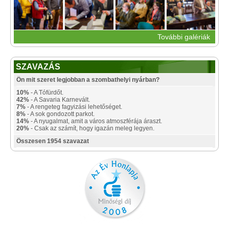
További galériák
SZAVAZÁS
Ön mit szeret legjobban a szombathelyi nyárban?
10%
- A Tófürdőt.
42%
- A Savaria Karnevált.
7%
- A rengeteg fagyizási lehetőséget.
8%
- A sok gondozott parkot.
14%
- A nyugalmat, amit a város atmoszférája áraszt.
20%
- Csak az számít, hogy igazán meleg legyen.
Összesen 1954 szavazat