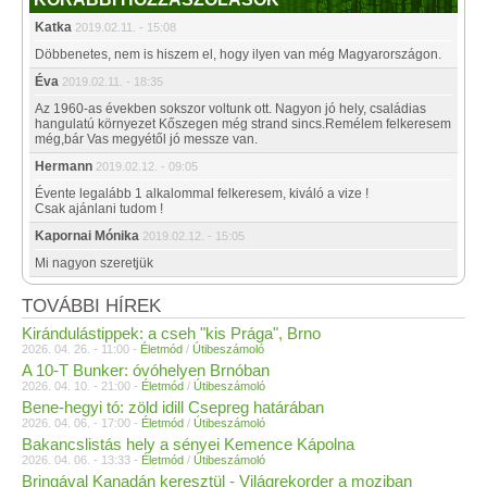
Katka
2019.02.11. - 15:08
Döbbenetes, nem is hiszem el, hogy ilyen van még Magyarországon.
Éva
2019.02.11. - 18:35
Az 1960-as években sokszor voltunk ott. Nagyon jó hely, családias
hangulatú környezet Kőszegen még strand sincs.Remélem felkeresem
még,bár Vas megyétől jó messze van.
Hermann
2019.02.12. - 09:05
Évente legalább 1 alkalommal felkeresem, kiváló a vize !
Csak ajánlani tudom !
Kapornai Mónika
2019.02.12. - 15:05
Mi nagyon szeretjük
TOVÁBBI HÍREK
Kirándulástippek: a cseh "kis Prága", Brno
2026. 04. 26. - 11:00 -
Életmód
/
Útibeszámoló
A 10-T Bunker: óvóhelyen Brnóban
2026. 04. 10. - 21:00 -
Életmód
/
Útibeszámoló
Bene-hegyi tó: zöld idill Csepreg határában
2026. 04. 06. - 17:00 -
Életmód
/
Útibeszámoló
Bakancslistás hely a sényei Kemence Kápolna
2026. 04. 06. - 13:33 -
Életmód
/
Útibeszámoló
Bringával Kanadán keresztül - Világrekorder a moziban