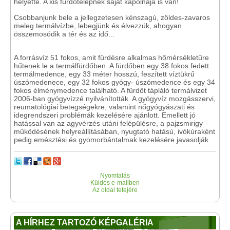
helyette. A kis fürdőtelepnek saját kápolnája is van!
Csobbanjunk bele a jellegzetesen kénszagú, zöldes-zavaros
meleg termálvízbe, lebegjünk és élvezzük, ahogyan
összemosódik a tér és az idő...
A forrásvíz 51 fokos, amit fürdésre alkalmas hőmérsékletűre
hűtenek le a termálfürdőben. A fürdőben egy 38 fokos fedett
termálmedence, egy 33 méter hosszú, feszített víztükrű
úszómedenece, egy 32 fokos gyógy- úszómedence és egy 34
fokos élménymedence található. A fürdőt tápláló termálvizet
2006-ban gyógyvízzé nyilvánították. A gyógyvíz mozgásszervi,
reumatológiai betegségekre, valamint nőgyógyászati és
idegrendszeri problémák kezelésére ajánlott. Emellett jó
hatással van az agyvérzés utáni felépülésre, a pajzsmirigy
működésének helyreállításában, nyugtató hatású, ivókúraként
pedig emésztési és gyomorbántalmak kezelésére javasolják.
Nyomtatás
Küldés e-mailben
Az oldal tetejére
A HÍRHEZ TARTOZÓ KÉPGALÉRIA