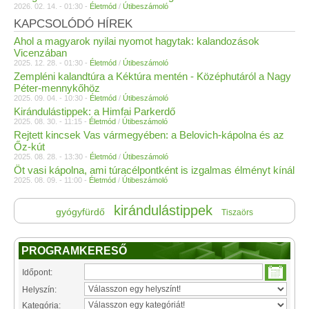
2026. 02. 14. - 01:30 -
Életmód
/
Útibeszámoló
KAPCSOLÓDÓ HÍREK
Ahol a magyarok nyilai nyomot hagytak: kalandozások
Vicenzában
2025. 12. 28. - 01:30 -
Életmód
/
Útibeszámoló
Zempléni kalandtúra a Kéktúra mentén - Középhutáról a Nagy
Péter-mennykőhöz
2025. 09. 04. - 10:30 -
Életmód
/
Útibeszámoló
Kirándulástippek: a Himfai Parkerdő
2025. 08. 30. - 11:15 -
Életmód
/
Útibeszámoló
Rejtett kincsek Vas vármegyében: a Belovich-kápolna és az
Őz-kút
2025. 08. 28. - 13:30 -
Életmód
/
Útibeszámoló
Öt vasi kápolna, ami túracélpontként is izgalmas élményt kínál
2025. 08. 09. - 11:00 -
Életmód
/
Útibeszámoló
kirándulástippek
gyógyfürdő
Tiszaörs
PROGRAMKERESŐ
Időpont:
Helyszín:
Kategória: