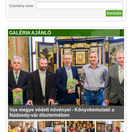
Esemény neve:
GALÉRIA AJÁNLÓ
Vas megye védett növényei - Könyvbemutató a
Nádasdy-vár dísztermében