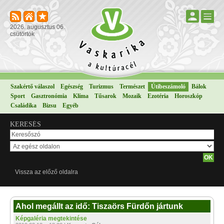
2026. augusztus 06.
csütörtök
Szakértő válaszol
Egészség
Turizmus
Természet
Útibeszámoló
Bálok
Sport
Gasztronómia
Klíma
Tűsarok
Mozaik
Ezotéria
Horoszkóp
Családika
Bizsu
Egyéb
KERESÉS
Vissza az előző oldalra
Ahol megállt az idő: Tiszaörs Fürdőn jártunk
Képgaléria megtekintése