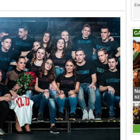
Es
G
Ne
sz