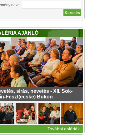
emény neve:
ALÉRIA AJÁNLÓ
vetés, sírás, nevetés - XII. Sok-
ín-Feszt(ecske) Bükön
További galériák