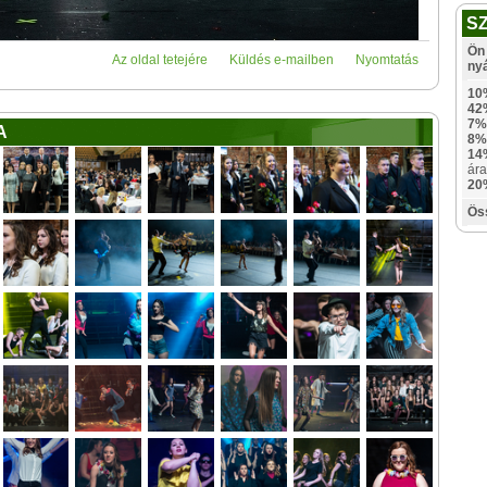
S
Ön 
Az oldal tetejére
Küldés e-mailben
Nyomtatás
ny
10
42
7%
A
8%
14
ára
20
Ös