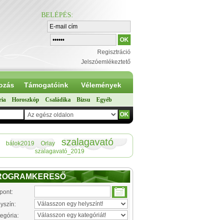
BELÉPÉS
:
Regisztráció
Jelszóemlékeztető
ozás
Támogatóink
Vélemények
ria
Horoszkóp
Családika
Bizsu
Egyéb
szalagavató
bálok2019
Orlay
szalagavató_2019
ROGRAMKERESŐ
pont:
yszín:
egória: