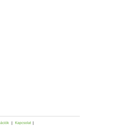
mációk
|
Kapcsolat
|