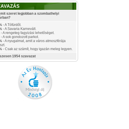
ZAVAZÁS
mit szeret legjobban a szombathelyi
árban?
%
- A Tófürdőt.
%
- A Savaria Karnevált.
- A rengeteg fagyizási lehetőséget.
- A sok gondozott parkot.
%
- A nyugalmat, amit a város atmoszférája
szt.
%
- Csak az számít, hogy igazán meleg legyen.
szesen 1954 szavazat