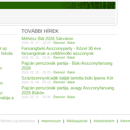
TOVÁBBI HÍREK
Méhész Bál 2026 Sárváron
2026. 02. 17. - 22:20 -
Életmód
/
Bálok
t az
Farsangfarki Asszonyparty - Közel 30 éve
 Iskola
farsangolnak a celldömölki asszonyok
2026. 02. 16. - 22:40 -
Életmód
/
Bálok
Pajzán perszónák partija - Büki Asszonyfarsang
m
2026
2026. 02. 15. - 20:25 -
Életmód
/
Bálok
Száztizennyolcadik bálját tartotta büki Iparos Kör
an
2026. 02. 09. - 02:15 -
Életmód
/
Bálok
Pajzán perszónák partija, avagy Asszonyfarsang
yi
2025 Bükön
atója a
2025. 02. 17. - 20:30 -
Életmód
/
Bálok
 Minden jog fenntartva
|
Impresszum
|
Médiaajánlat
|
Adatvédelem
|
Infor