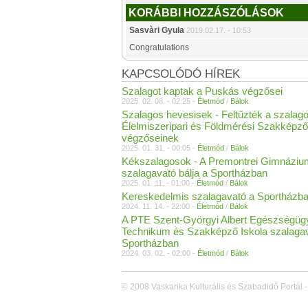
KORÁBBI HOZZÁSZÓLÁSOK
Sasvàri Gyula
2019.02.17. - 10:53
Congratulations
KAPCSOLÓDÓ HÍREK
Szalagot kaptak a Puskás végzősei
2025. 02. 08. - 02:25 -
Életmód
/
Bálok
Szalagos hevesisek - Feltűzték a szalago
Élelmiszeripari és Földmérési Szakképző
végzőseinek
2025. 01. 31. - 00:05 -
Életmód
/
Bálok
Kékszalagosok - A Premontrei Gimnáziu
szalagavató bálja a Sportházban
2025. 01. 11. - 01:00 -
Életmód
/
Bálok
Kereskedelmis szalagavató a Sportházb
2024. 11. 14. - 22:00 -
Életmód
/
Bálok
A PTE Szent-Györgyi Albert Egészségüg
Technikum és Szakképző Iskola szalagav
Sportházban
2024. 03. 02. - 02:00 -
Életmód
/
Bálok
© 2008 Vaskarika Kulturális és Szabadidő Portál -