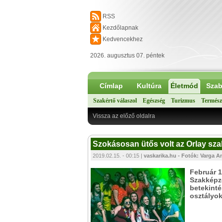
RSS
Kezdőlapnak
Kedvencekhez
2026. augusztus 07. péntek
Címlap
Kultúra
Életmód
Szab
Szakértő válaszol
Egészség
Turizmus
Termész
Vissza az előző oldalra
Szokásosan ütős volt az Orlay sza
2019.02.15. - 00:15 |
vaskarika.hu - Fotók: Varga A
Február 1
Szakképző
betekinté
osztályok