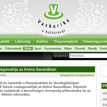
adidő
Látószög
Galéria
Programajánló
Tehetséggond
et
Útibeszámoló
Bálok
Sport
Gasztronómia
Klíma
Tűsarok
Mozaik
Ezoté
KERESÉS
lagavatója az Arena Savariában
ndrás
Képgaléria megtekintése
4-én tartották a Kereskedelmi és Vendéglátóipari
P
 Iskola szalagavatóját az Aréna Savariában. Képeink
st nyújtanak a bensőséges ünnepség pillanataiba és az
Idő
 ötletes műsorába.
Hel
Kat