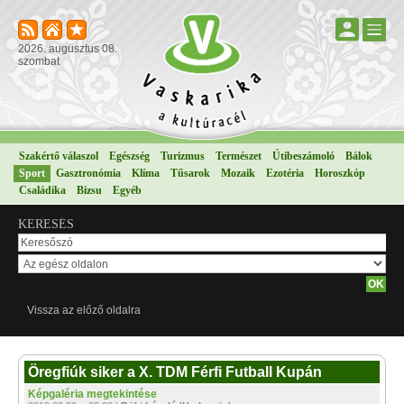
2026. augusztus 08.
szombat
Szakértő válaszol
Egészség
Turizmus
Természet
Útibeszámoló
Bálok
Sport
Gasztronómia
Klíma
Tűsarok
Mozaik
Ezotéria
Horoszkóp
Családika
Bizsu
Egyéb
KERESÉS
Vissza az előző oldalra
Öregfiúk siker a X. TDM Férfi Futball Kupán
Képgaléria megtekintése