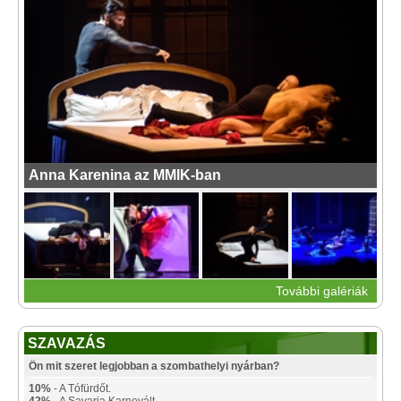
Anna Karenina az MMIK-ban
További galériák
SZAVAZÁS
Ön mit szeret legjobban a szombathelyi nyárban?
10%
- A Tófürdőt.