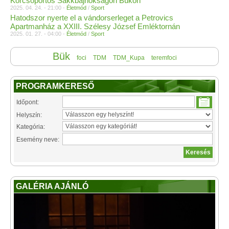
Korcsoportos Sakkbajnokságon Bükön
2025. 04. 24. - 21:00 -
Életmód
/
Sport
Hatodszor nyerte el a vándorserleget a Petrovics
Apartmanház a XXIII. Szélesy József Emléktornán
2025. 01. 27. - 04:00 -
Életmód
/
Sport
Bük
foci
TDM
TDM_Kupa
teremfoci
PROGRAMKERESŐ
Időpont:
Helyszín:
Kategória:
Esemény neve:
GALÉRIA AJÁNLÓ