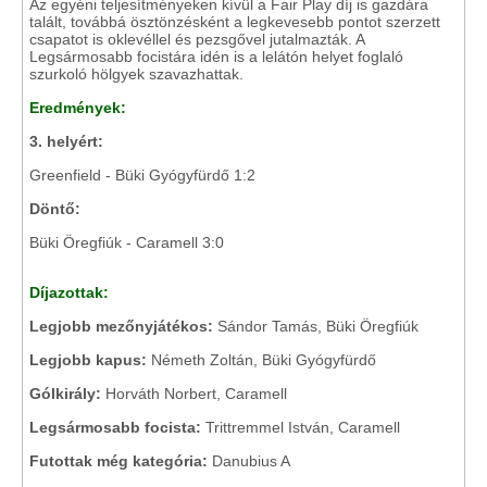
Az egyéni teljesítményeken kívül a Fair Play díj is gazdára
talált, továbbá ösztönzésként a legkevesebb pontot szerzett
csapatot is oklevéllel és pezsgővel jutalmazták. A
Legsármosabb focistára idén is a lelátón helyet foglaló
szurkoló hölgyek szavazhattak.
Eredmények:
3. helyért:
Greenfield - Büki Gyógyfürdő 1:2
Döntő:
Büki Öregfiúk - Caramell 3:0
Díjazottak:
Legjobb mezőnyjátékos:
Sándor Tamás, Büki Öregfiúk
Legjobb kapus:
Németh Zoltán, Büki Gyógyfürdő
Gólkirály:
Horváth Norbert, Caramell
Legsármosabb focista:
Trittremmel István, Caramell
Futottak még kategória:
Danubius A