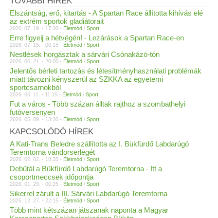
TOVÁBBI HÍREK
Elszántság, erő, kitartás - A Spartan Race állította kihívás elé
az extrém sportok gladiátorait
2026. 07. 19. - 17:30 -
Életmód
/
Sport
Erre figyelj a hétvégén! - Lezárások a Spartan Race-en
2026. 07. 15. - 00:15 -
Életmód
/
Sport
Nestlések horgásztak a sárvári Csónakázó-tón
2026. 06. 21. - 20:00 -
Életmód
/
Sport
Jelentős bérleti tartozás és létesítményhasználati problémák
miatt távozni kényszerül az SZKKA az egyetemi
sportcsarnokból
2026. 06. 11. - 11:15 -
Életmód
/
Sport
Fut a város - Több százan álltak rajthoz a szombathelyi
futóversenyen
2026. 05. 09. - 13:30 -
Életmód
/
Sport
KAPCSOLÓDÓ HÍREK
A Kati-Trans Beledre szállította az I. Bükfürdő Labdarúgó
Teremtorna vándorserlegét
2026. 02. 02. - 18:35 -
Életmód
/
Sport
Debütál a Bükfürdő Labdarúgó Teremtorna - Itt a
csoportmeccsek időpontja
2026. 01. 29. - 00:25 -
Életmód
/
Sport
Sikerrel zárult a III. Sárvári Labdarúgó Teremtorna
2025. 12. 27. - 22:15 -
Életmód
/
Sport
Több mint kétszázan játszanak naponta a Magyar