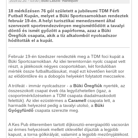
2019.02.20. - 03:00 |
Büki László 'Harlequin'
18 mérkőzésen 76 gól született a jubileumi TDM Férfi
Futball Kupán, melyet a Büki Sportcsarnokban rendeztek
február 19-én. A helyi turisztikai menedzsment által
szervezett sportrendezvényen megismétlődött a tavalyi
döntő és ismét győzött a papírforma, azaz a Büki
Öregfiúk csapata, akik a tíz alkalomból nyolcadszor
hódították el a kupát.
Február 19-én tizedszer rendezték meg a TDM foci kupát a
Büki Sportcsarnokban. Az idei teremtornán nyolc csapat vett
részt, a játékosok négyes csoportokban, két fordulóban
mérték össze futballtudásukat, majd ezt követően került sor
az elődöntőkre és a dobogós helyekért folytatott meccsekre.
A trófeát - immár nyolcadszor - a
Büki Öregfiúk
nyerték, az
összeszokott csapat évek óta legyőzhetetlen (igaz, a
csoportmérkőzéseken a TDM csapata diadalmaskodott
felettük). Az idei ezüstérmes a
Caramell
csapata lett, a
harmadik helyezést pedig a tavalyi utolsó, a
Büki
Gyógyfürdő
csapata szerezte meg.
A Kes Pub étteremben tartott díjkiosztó-energiapótló vacsorán
az érmes helyezések mellett oklevéllel díjazták a legjobb
kapust, a torna gólkirályát, valamint a legjobb mezőnyjátékost.