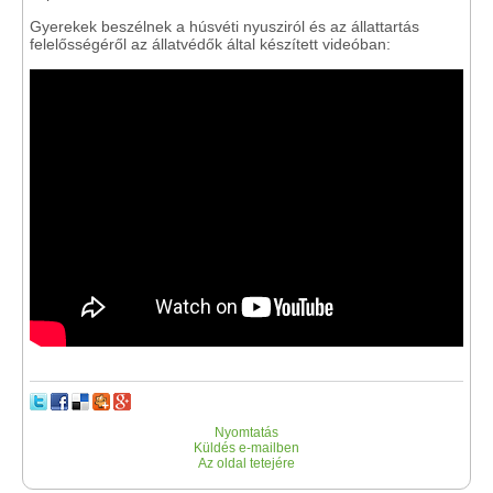
Gyerekek beszélnek a húsvéti nyusziról és az állattartás
felelősségéről az állatvédők által készített videóban:
Nyomtatás
Küldés e-mailben
Az oldal tetejére