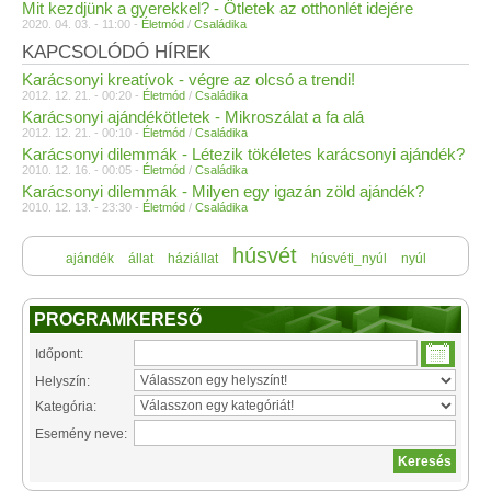
Mit kezdjünk a gyerekkel? - Ötletek az otthonlét idejére
2020. 04. 03. - 11:00 -
Életmód
/
Családika
KAPCSOLÓDÓ HÍREK
Karácsonyi kreatívok - végre az olcsó a trendi!
2012. 12. 21. - 00:20 -
Életmód
/
Családika
Karácsonyi ajándékötletek - Mikroszálat a fa alá
2012. 12. 21. - 00:10 -
Életmód
/
Családika
Karácsonyi dilemmák - Létezik tökéletes karácsonyi ajándék?
2010. 12. 16. - 00:05 -
Életmód
/
Családika
Karácsonyi dilemmák - Milyen egy igazán zöld ajándék?
2010. 12. 13. - 23:30 -
Életmód
/
Családika
húsvét
ajándék
állat
háziállat
húsvéti_nyúl
nyúl
PROGRAMKERESŐ
Időpont:
Helyszín:
Kategória:
Esemény neve: