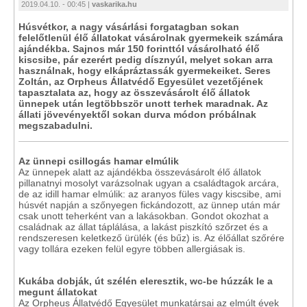
2019.04.10. - 00:45 |
vaskarika.hu
Húsvétkor, a nagy vásárlási forgatagban sokan
felelőtlenül élő állatokat vásárolnak gyermekeik számára
ajándékba. Sajnos már 150 forinttól vásárolható élő
kiscsibe, pár ezerért pedig dísznyúl, melyet sokan arra
használnak, hogy elkápráztassák gyermekeiket. Seres
Zoltán, az Orpheus Állatvédő Egyesület vezetőjének
tapasztalata az, hogy az összevásárolt élő állatok
ünnepek után legtöbbször unott terhek maradnak. Az
állati jövevényektől sokan durva módon próbálnak
megszabadulni.
Az ünnepi csillogás hamar elmúlik
Az ünnepek alatt az ajándékba összevásárolt élő állatok
pillanatnyi mosolyt varázsolnak ugyan a családtagok arcára,
de az idill hamar elmúlik: az aranyos füles vagy kiscsibe, ami
húsvét napján a szőnyegen fickándozott, az ünnep után már
csak unott teherként van a lakásokban. Gondot okozhat a
családnak az állat táplálása, a lakást piszkító szőrzet és a
rendszeresen keletkező ürülék (és bűz) is. Az élőállat szőrére
vagy tollára ezeken felül egyre többen allergiásak is.
Kukába dobják, út szélén eleresztik, wc-be húzzák le a
megunt állatokat
Az Orpheus Állatvédő Egyesület munkatársai az elmúlt évek