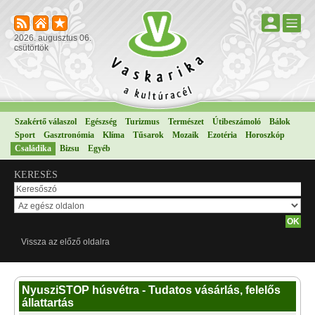
2026. augusztus 06.
csütörtök
Szakértő válaszol
Egészség
Turizmus
Természet
Útibeszámoló
Bálok
Sport
Gasztronómia
Klíma
Tűsarok
Mozaik
Ezotéria
Horoszkóp
Családika
Bizsu
Egyéb
KERESÉS
Vissza az előző oldalra
NyusziSTOP húsvétra - Tudatos vásárlás, felelős
állattartás