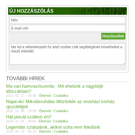
ÚJ HOZZÁSZÓLÁS
TOVÁBBI HÍREK
Ma van hamvazószerda - Mit ehetünk a nagyböjti
időszakban?
2021. 02. 17. - 00:30 -
Életmód
/
Családika
Napicuki: Mikulásruhába öltöztették az orosházi kórház
újszülöttjeit
2020. 12. 06. - 15:30 -
Életmód
/
Családika
Hát piócát szültem én?
2020. 11. 19. - 09:00 -
Életmód
/
Családika
Legendás sztárpárok, akiket soha nem feledünk
2020. 04. 19. - 00:15 -
Életmód
/
Családika