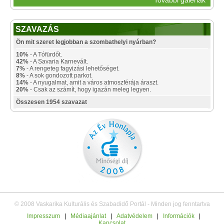
SZAVAZÁS
Ön mit szeret legjobban a szombathelyi nyárban?
10%
- A Tófürdőt.
42%
- A Savaria Karnevált.
7%
- A rengeteg fagyizási lehetőséget.
8%
- A sok gondozott parkot.
14%
- A nyugalmat, amit a város atmoszférája áraszt.
20%
- Csak az számít, hogy igazán meleg legyen.
Összesen 1954 szavazat
© 2008 Vaskarika Kulturális és Szabadidő Portál - Minden jog fenntartva
Impresszum
|
Médiaajánlat
|
Adatvédelem
|
Információk
|
Kapcsolat