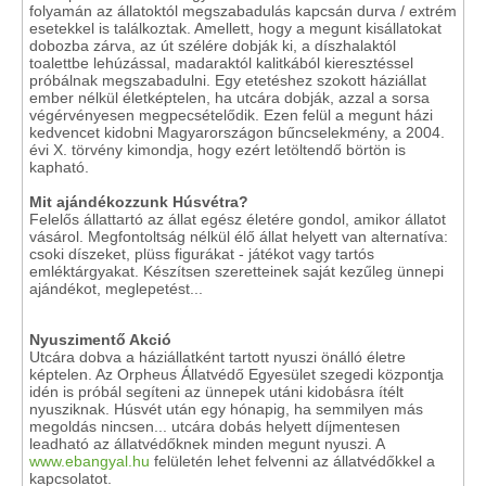
folyamán az állatoktól megszabadulás kapcsán durva / extrém
esetekkel is találkoztak. Amellett, hogy a megunt kisállatokat
dobozba zárva, az út szélére dobják ki, a díszhalaktól
toalettbe lehúzással, madaraktól kalitkából kieresztéssel
próbálnak megszabadulni. Egy etetéshez szokott háziállat
ember nélkül életképtelen, ha utcára dobják, azzal a sorsa
végérvényesen megpecsételődik. Ezen felül a megunt házi
kedvencet kidobni Magyarországon bűncselekmény, a 2004.
évi X. törvény kimondja, hogy ezért letöltendő börtön is
kapható.
Mit ajándékozzunk Húsvétra?
Felelős állattartó az állat egész életére gondol, amikor állatot
vásárol. Megfontoltság nélkül élő állat helyett van alternatíva:
csoki díszeket, plüss figurákat - játékot vagy tartós
emléktárgyakat. Készítsen szeretteinek saját kezűleg ünnepi
ajándékot, meglepetést...
Nyuszimentő Akció
Utcára dobva a háziállatként tartott nyuszi önálló életre
képtelen. Az Orpheus Állatvédő Egyesület szegedi központja
idén is próbál segíteni az ünnepek utáni kidobásra ítélt
nyusziknak. Húsvét után egy hónapig, ha semmilyen más
megoldás nincsen... utcára dobás helyett díjmentesen
leadható az állatvédőknek minden megunt nyuszi. A
www.ebangyal.hu
felületén lehet felvenni az állatvédőkkel a
kapcsolatot.