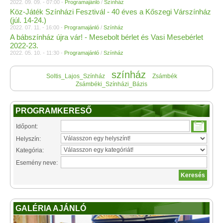
2022. 09. 09. - 07:00 -
Programajánló
/
Színház
Köz-Játék Színházi Fesztivál - 40 éves a Kőszegi Várszínház
(júl. 14-24.)
2022. 07. 11. - 16:00 -
Programajánló
/
Színház
A bábszínház újra vár! - Mesebolt bérlet és Vasi Mesebérlet
2022-23.
2022. 05. 10. - 11:30 -
Programajánló
/
Színház
színház
Soltis_Lajos_Színház
Zsámbék
Zsámbéki_Színházi_Bázis
PROGRAMKERESŐ
Időpont:
Helyszín:
Kategória:
Esemény neve:
GALÉRIA AJÁNLÓ