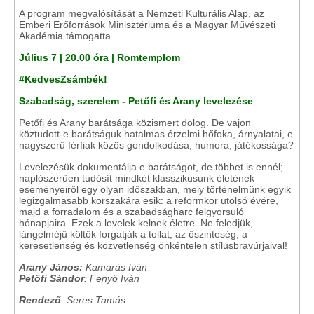
A program megvalósítását a Nemzeti Kulturális Alap, az
Emberi Erőforrások Minisztériuma és a Magyar Művészeti
Akadémia támogatta
Július 7 | 20.00 óra | Romtemplom
#KedvesZsámbék!
Szabadság, szerelem - Petőfi és Arany levelezése
Petőfi és Arany barátsága közismert dolog. De vajon
köztudott-e barátságuk hatalmas érzelmi hőfoka, árnyalatai, e
nagyszerű férfiak közös gondolkodása, humora, játékossága?
Levelezésük dokumentálja e barátságot, de többet is ennél;
naplószerűen tudósít mindkét klasszikusunk életének
eseményeiről egy olyan időszakban, mely történelmünk egyik
legizgalmasabb korszakára esik: a reformkor utolsó évére,
majd a forradalom és a szabadságharc felgyorsuló
hónapjaira. Ezek a levelek kelnek életre. Ne feledjük,
lángelméjű költők forgatják a tollat, az őszinteség, a
keresetlenség és közvetlenség önkéntelen stílusbravúrjaival!
Arany János:
Kamarás Iván
Petőfi Sándor
: Fenyő Iván
Rendező
: Seres Tamás