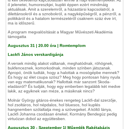
is kell okvetlenül kapcsolatban lennie a napi eseményekkel. Az
ő jelenetei, humoreszkjei, kupléi éppen ezért mindmáig
aktuálisak. Amit a szerelemről, a házastársi kapcsolatról, a
dilettánsokról és a sznobokról, a nagyképűségről, a pénzről, a
politikáról és a hatalom természetéről csaknem száz éve írt,
ma is időszerű.
A program megvalósítását a Magyar Művészeti Akadémia
támogatta
Augusztus 31 | 20.00 óra | Romtemplom
Lackfi János verskardigánja
A versek mindig alakot váltanak, meghatódnak, röhögnek,
bukfenceznek, komorkodnak, minden színben játszanak.
Apropó, önök tudták, hogy a halottak a mosógépbe mennek?
És hogy az élet csupa szösz? Meg hogy pontosan hány nyula
van egy matematikusnak? Hallottak már sanzont Skoda-
eladásról? És tudják, hogy egy emberben legalább két medve
lakik, az egyiknek van méze, a másiknak nincs?
Molnár György gitáros-énekes rengeteg Lackfi-dal szerzője,
hol zsoltáros, hol népdalos, hol bluesos, hol kuplés
hangnemben szólaltatja meg a szövegeket. A költő lánya,
Lackfi Johanna csodásan énekel, Kormány Bendegúz pedig
virtuózan dobol az együttesben.
Augusztus 30 - Szeptember 1| Műemlék Rakétabázis