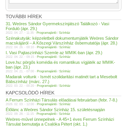
TOVÁBBI HÍREK
31. Weöres Sándor Gyermekszínjátszó Találkozó - Vasi
Forduló (ápr. 29.)
2022. 04. 27. - 11:35 -
Programajánló
/
Színház
Szénakutyák: képzeletbeli dokumentumjáték Weöres Sándor
macskájáról – A Kőszegi Várszínház ősbemutatója (ápr. 28.)
2022. 04. 26. - 00:10 -
Programajánló
/
Színház
I. Vasi Pajtaszínházi Szemle az MMIK-ban (ápr. 29.)
2022. 04. 22. - 09:15 -
Programajánló
/
Színház
Love.hu: pörgős komédia és romantikus vígjáték az MMIK-
ban (ápr. 23.)
2022. 04. 21. - 07:00 -
Programajánló
/
Színház
Madarak voltunk - Ismét szolidaritási matinét tart a Mesebolt
Bábszínház (márc. 27.)
2022. 03. 22. - 00:20 -
Programajánló
/
Színház
KAPCSOLÓDÓ HÍREK
A Ferrum Színházi Társulás előadásai februárban (febr. 7-8.)
2026. 02. 03. - 12:00 -
Programajánló
/
Színház
Élőlánc a Weöres Sándor Színház 15. születésnapján
2022. 09. 28. - 11:15 -
Programajánló
/
Színház
Weöres-művel ünnepelnek - A 45+1 éves Ferrum Színházi
Társulat bemutatja a Csalóka Pétert (okt. 1.)