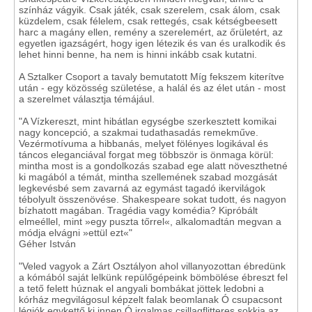
színház vágyik. Csak játék, csak szerelem, csak álom, csak
küzdelem, csak félelem, csak rettegés, csak kétségbeesett
harc a magány ellen, remény a szerelemért, az őrületért, az
egyetlen igazságért, hogy igen létezik és van és uralkodik és
lehet hinni benne, ha nem is hinni inkább csak kutatni.
A Sztalker Csoport a tavaly bemutatott Míg fekszem kiterítve
után - egy közösség születése, a halál és az élet után - most
a szerelmet választja témájául.
"A Vízkereszt, mint hibátlan egységbe szerkesztett komikai
nagy koncepció, a szakmai tudathasadás remekműve.
Vezérmotívuma a hibbanás, melyet fölényes logikával és
táncos eleganciával forgat meg többször is önmaga körül:
mintha most is a gondolkozás szabad ege alatt növeszthetné
ki magából a témát, mintha szellemének szabad mozgását
legkevésbé sem zavarná az egymást tagadó ikervilágok
tébolyult összenövése. Shakespeare sokat tudott, és nagyon
bízhatott magában. Tragédia vagy komédia? Kipróbált
elmeéllel, mint »egy puszta tőrrel«, alkalomadtán megvan a
módja elvágni »ettül ezt«"
Géher István
"Veled vagyok a Zárt Osztályon ahol villanyozottan ébredünk
a kómából saját lelkünk repülőgépeink bömbölése ébreszt fel
a tető felett húznak el angyali bombákat jöttek ledobni a
kórház megvilágosul képzelt falak beomlanak Ó csupacsont
légiók egykettő ki innen Ó irgalmas csillagflitteres sokkja az