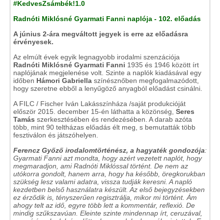
#
KedvesZsámbék!1.0
Radnóti Miklósné Gyarmati Fanni naplója - 102. előadás
A június 2-ára megváltott jegyek is erre az előadásra
érvényesek.
Az elmúlt évek egyik legnagyobb irodalmi szenzációja
Radnóti Miklósné Gyarmati Fanni
1935 és 1946 között írt
naplójának megjelenése volt. Szinte a naplók kiadásával egy
időben
Hámori Gabriella
színésznőben megfogalmazódott,
hogy szeretne ebből a lenyűgöző anyagból előadást csinálni.
A FILC / Fischer Iván Lakásszínháza /saját produkcióját
először 2015. december 15-én láthatta a közönség,
Seres
Tamás
szerkesztésében és rendezésében. A darab azóta
több, mint 90 teltházas előadás élt meg, s bemutatták több
fesztiválon és játszóhelyen.
Ferencz Győző irodalomtörténész, a hagyaték gondozója
:
Gyarmati Fanni azt mondta, hogy azért vezetett naplót, hogy
megmaradjon, ami Radnóti Miklóssal történt. De nem az
utókorra gondolt, hanem arra, hogy ha később, öregkorukban
szükség lesz valami adatra, vissza tudják keresni. A napló
kezdetben belső használatra készült. Az első bejegyzésekben
ez érződik is, tényszerűen regisztrálja, mikor mi történt. Ám
ahogy telt az idő, egyre több lett a kommentár, reflexió. De
mindig szűkszavúan. Eleinte szinte mindennap írt, ceruzával,