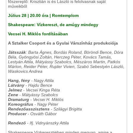
főszereplő: Krisztián is és László is felolvasnak saját
műveikből
Július 28 | 20.00 óra | Romtemplom
Shakespeare: Vízkereszt, de amúgy mindegy
Vecsei H. Miklós fordításában
A Sztalker Csoport és a Gyulai Várszínház produkciója
Játsszák
: Barta Ágnes, Bordás Roland, Böröndi Bence, Dóra
Béla, Gyöngyösi Zoltán, Herczeg Péter, Kovács Tamás,
Lestyán Attila, Mátyássy Szabolcs, Mészáros Martin, Patkós
Márton, Reider Péter, Rujder Vivien, Szabó Sebestyén László,
Waskovics Andrea
Hang, fény
- Nagy Attila
Látvány
- Hajdu Bence
Jelmez
- Vecsei Kinga Réta
Zene
- Mátyássy Szabolcs
Dramaturg
- Vecsei H. Miklós
Koreográfus
- Nagy Péter
Rendezőasszisztens
- Szilágyi Brigitta
Producer
- Osváth Gábor
Rendező
- Ifj. Vidnyánszky Attila
Shakespeare Vízkeresztjében minden megvan, amire a