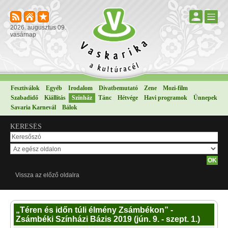
2026. augusztus 09.
vasárnap
Fesztiválok
Egyéb
Irodalom
Divatbemutató
Zene
Mozi-film
Szabadidő
Kiállítás
Színház
Tánc
Hétvége
Havi programok
Ünnepek
Savaria Karnevál
Bálok
KERESÉS
Vissza az előző oldalra
„Téren és időn túli élmény Zsámbékon” -
Zsámbéki Színházi Bázis 2019 (jún. 9. - szept. 1.)