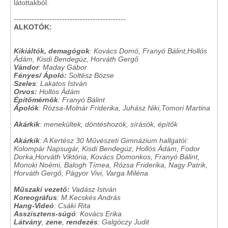
látottakból.
--------------------------------------------
ALKOTÓK:
Kikiáltók, demagógok
: Kovács Domó, Franyó Bálint,Hollós
Ádám, Kisdi Bendegúz, Horváth Gergő
Vándor
: Maday Gábor
Fényes/ Ápoló:
Soltész Bözse
Szeles
: Lakatos István
Orvos:
Hollós Ádám
Építőmérnök
: Franyó Bálint
Ápolók
: Rózsa-Molnár Friderika, Juhász Niki,Tomori Martina
Akárkik
: menekültek, döntéshozók, sírásók, építők
Akárkik
: A Kertész 30 Művészeti Gimnázium hallgatói:
Kolompár Napsugár, Kisdi Bendegúz, Hollós Ádám, Fodor
Dorka,Horváth Viktória, Kovács Domonkos, Franyó Bálint,
Monoki Noémi, Balogh Tímea, Rózsa Friderika, Nagy Patrik,
Horváth Gergő, Págyor Vivi, Varga Miléna
Műszaki vezető:
Vadász István
Koreográfus
: M.Kecskés András
Hang-Videó
: Csáki Rita
Asszisztens-súgó
: Kovács Erika
Látvány
,
zene
,
rendezés
: Galgóczy Judit