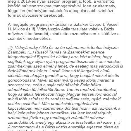
meg a 2019-es nyári szezon programja, több, a városhoz
kötődő művész szakmai támogatásával. Idén az alternatív,
független (műhely)bemutatók és a populárisabb színházi
formák ötvözésére törekedtek.
A megújuló programstruktúrában a Sztalker Csoport, Vecsei
H. Miklós és Ifj. Vidnyánszky Attila társulata voltak a Bázis
művészeti tanácsadói, mindketten személyesen is kötődve a
zsámbéki medencéhez.
„Ifj. Vidnyánszky Attila és az én számomra is fontos helyszín
Zsámbék. (...) Russói Tamás (a Zsámbéki-medence
Idegenforgalmi Egyesület elnöke) arra kért minket, hogy
segítsünk egy olyan nyári programot összerakni, ami minden
zsámbékinak szép élmény lehet, de esetleg más városokból is
érdeklődnének iránta. Lackfi János A félkegyelmű című
előadásunk alapján gondolt arra, hogy beajánl minket közös
gondolkodásra. Mivel az idei nyárig kevés időnk maradt a
szervezésre, ezért a saját előadásaink Zsámbékra
adaptálásán túl felkértük Seres Tamás rendező barátunkat,
hogy az általa létrehozott Nagy Magyar Versek formációval
minél több színészt és zenészt tudjunk szép, nyári, zsámbéki
estékre csábítani. Más produkciók meghívásával
kapcsolatban nem szeretnénk döntést hozni, azt rábíznánk a
helyi igényeket jobban ismerőkre. Ha lesz lehetőségünk,
szeretnénk jövőre egy rendhagyó zsámbéki művész-
zarándoklatot, amely egy akusztikus fesztiválba érkezne. (...)
A romtemplom és a Bázis közös energiája egészen téren és