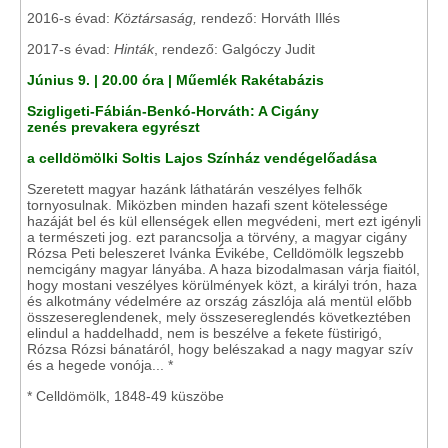
2016-s évad:
Köztársaság,
rendező: Horváth Illés
2017-s évad:
Hinták
, rendező: Galgóczy Judit
Június 9. | 20.00 óra | Műemlék Rakétabázis
Szigligeti-Fábián-Benkó-Horváth: A Cigány
zenés prevakera egyrészt
a celldömölki Soltis Lajos Színház vendégelőadása
Szeretett magyar hazánk láthatárán veszélyes felhők
tornyosulnak. Miközben minden hazafi szent kötelessége
hazáját bel és kül ellenségek ellen megvédeni, mert ezt igényli
a természeti jog. ezt parancsolja a törvény, a magyar cigány
Rózsa Peti beleszeret Ivánka Évikébe, Celldömölk legszebb
nemcigány magyar lányába. A haza bizodalmasan várja fiaitól,
hogy mostani veszélyes körülmények közt, a királyi trón, haza
és alkotmány védelmére az ország zászlója alá mentül előbb
összesereglendenek, mely összesereglendés következtében
elindul a haddelhadd, nem is beszélve a fekete füstirigó,
Rózsa Rózsi bánatáról, hogy belészakad a nagy magyar szív
és a hegede vonója... *
* Celldömölk, 1848-49 küszöbe