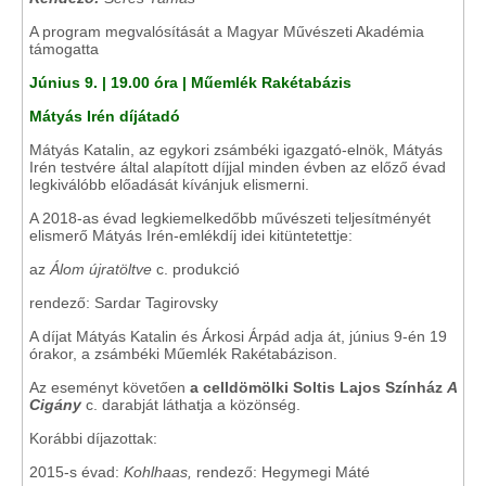
A program megvalósítását a Magyar Művészeti Akadémia
támogatta
Június 9. | 19.00 óra | Műemlék Rakétabázis
Mátyás Irén díjátadó
Mátyás Katalin, az egykori zsámbéki igazgató-elnök, Mátyás
Irén testvére által alapított díjjal minden évben az előző évad
legkiválóbb előadását kívánjuk elismerni.
A 2018-as évad legkiemelkedőbb művészeti teljesítményét
elismerő Mátyás Irén-emlékdíj idei kitüntetettje:
az
Álom újratöltve
c. produkció
rendező: Sardar Tagirovsky
A díjat Mátyás Katalin és Árkosi Árpád adja át, június 9-én 19
órakor, a zsámbéki Műemlék Rakétabázison.
Az eseményt követően
a celldömölki Soltis Lajos Színház
A
Cigány
c. darabját láthatja a közönség.
Korábbi díjazottak:
2015-s évad:
Kohlhaas,
rendező: Hegymegi Máté