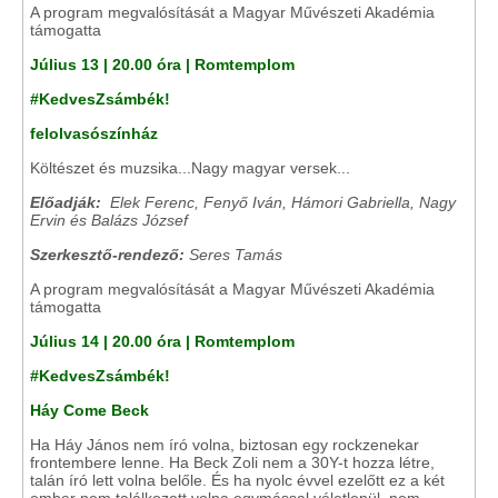
A program megvalósítását a Magyar Művészeti Akadémia
támogatta
Július 13 | 20.00 óra | Romtemplom
#KedvesZsámbék!
felolvasószínház
Költészet és muzsika...Nagy magyar versek...
Előadják:
Elek Ferenc, Fenyő Iván, Hámori Gabriella, Nagy
Ervin és Balázs József
Szerkesztő-rendező:
Seres Tamás
A program megvalósítását a Magyar Művészeti Akadémia
támogatta
Július 14 | 20.00 óra | Romtemplom
#KedvesZsámbék!
Háy Come Beck
Ha Háy János nem író volna, biztosan egy rockzenekar
frontembere lenne. Ha Beck Zoli nem a 30Y-t hozza létre,
talán író lett volna belőle. És ha nyolc évvel ezelőtt ez a két