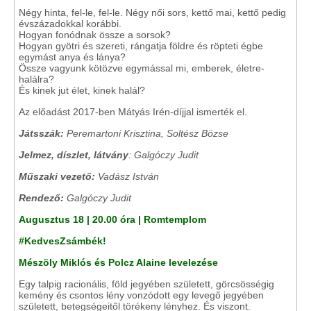
Négy hinta, fel-le, fel-le. Négy női sors, kettő mai, kettő pedig
évszázadokkal korábbi.
Hogyan fonódnak össze a sorsok?
Hogyan gyötri és szereti, rángatja földre és röpteti égbe
egymást anya és lánya?
Össze vagyunk kötözve egymással mi, emberek, életre-
halálra?
És kinek jut élet, kinek halál?
Az előadást 2017-ben Mátyás Irén-díjjal ismerték el.
Játsszák:
Peremartoni Krisztina, Soltész Bözse
Jelmez, díszlet, látvány
: Galgóczy Judit
Műszaki vezető:
Vadász István
Rendező:
Galgóczy Judit
Augusztus 18 | 20.00 óra | Romtemplom
#KedvesZsámbék!
Mészöly Miklós és Polcz Alaine levelezése
Egy talpig racionális, föld jegyében született, görcsösségig
kemény és csontos lény vonzódott egy levegő jegyében
született, betegségeitől törékeny lényhez. És viszont.