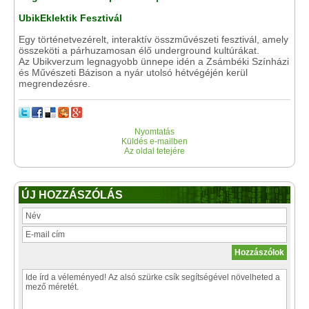
UbikEklektik Fesztivál
Egy történetvezérelt, interaktív összművészeti fesztivál, amely
összeköti a párhuzamosan élő underground kultúrákat.
Az Ubikverzum legnagyobb ünnepe idén a Zsámbéki Színházi
és Művészeti Bázison a nyár utolsó hétvégéjén kerül
megrendezésre.
Nyomtatás
Küldés e-mailben
Az oldal tetejére
ÚJ HOZZÁSZÓLÁS