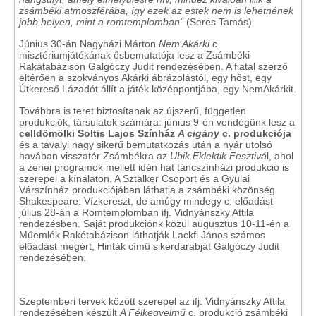
zsámbéki atmoszférába, így ezek az estek nem is lehetnének
jobb helyen, mint a romtemplomban"
(Seres Tamás)
Június 30-án Nagyházi Márton
Nem Akárki
c.
misztériumjátékának ősbemutatója lesz a Zsámbéki
Rakátabázison Galgóczy Judit rendezésében. A fiatal szerző
eltérően a szokványos Akárki ábrázolástól, egy hőst, egy
Útkereső Lázadót állít a játék középpontjába, egy NemAkárkit.
Továbbra is teret biztosítanak az újszerű, független
produkciók, társulatok számára: június 9-én vendégünk lesz a
celldömölki Soltis Lajos Színház
A cigány
c. produkciója
és a tavalyi nagy sikerű bemutatkozás után a nyár utolsó
havában visszatér Zsámbékra az
Ubik.Eklektik Fesztivá
l, ahol
a zenei programok mellett idén hat táncszínházi produkció is
szerepel a kínálaton. A Sztalker Csoport és a Gyulai
Várszínház produkciójában láthatja a zsámbéki közönség
Shakespeare: Vízkereszt, de amúgy mindegy c. előadást
július 28-án a Romtemplomban ifj. Vidnyánszky Attila
rendezésben. Saját produkciónk közül augusztus 10-11-én a
Műemlék Rakétabázison láthatják Lackfi János számos
előadást megért, Hinták című sikerdarabját Galgóczy Judit
rendezésében.
Szeptemberi tervek között szerepel az ifj. Vidnyánszky Attila
rendezésében készült
A Félkegyelmű
c. produkció zsámbéki