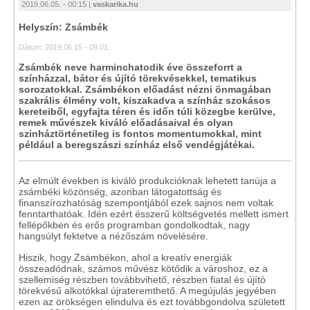
2019.06.05. - 00:15 |
vaskarika.hu
Helyszín: Zsámbék
Dátum: 2019.06.15 - 09.01.
Zsámbék neve harminchatodik éve összeforrt a
színházzal, bátor és újító törekvésekkel, tematikus
sorozatokkal. Zsámbékon előadást nézni önmagában
szakrális élmény volt, kiszakadva a színház szokásos
kereteiből, egyfajta téren és időn túli közegbe kerülve,
remek művészek kiváló előadásaival és olyan
szinháztörténetileg is fontos momentumokkal, mint
például a beregszászi színház első vendégjátékai.
Az elmúlt években is kiváló produkcióknak lehetett tanúja a
zsámbéki közönség, azonban látogatottság és
finanszírozhatóság szempontjából ezek sajnos nem voltak
fenntarthatóak. Idén ezért ésszerű költségvetés mellett ismert
fellépőkben és erős programban gondolkodtak, nagy
hangsúlyt fektetve a nézőszám növelésére.
Hiszik, hogy Zsámbékon, ahol a kreatív energiák
összeadódnak, számos művész kötődik a városhoz, ez a
szellemiség részben továbbvihető, részben fiatal és újító
törekvésű alkotókkal újrateremthető. A megújulás jegyében
ezen az örökségen elindulva és ezt továbbgondolva született