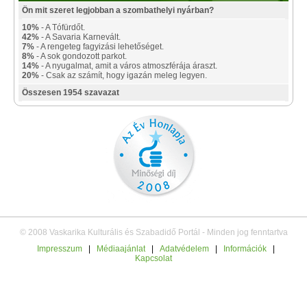
Ön mit szeret legjobban a szombathelyi nyárban?
10%
- A Tófürdőt.
42%
- A Savaria Karnevált.
7%
- A rengeteg fagyizási lehetőséget.
8%
- A sok gondozott parkot.
14%
- A nyugalmat, amit a város atmoszférája áraszt.
20%
- Csak az számít, hogy igazán meleg legyen.
Összesen 1954 szavazat
© 2008 Vaskarika Kulturális és Szabadidő Portál - Minden jog fenntartva
Impresszum
|
Médiaajánlat
|
Adatvédelem
|
Információk
|
Kapcsolat