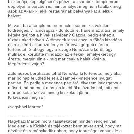
hisztériája, képzelgései és pénze, a zsámbéki templomrom
épp olyan e percben is, mint amelyet még nem találtak meg
azok az Akárkik, akik restaurálnák bálványaikat a lelkük
helyett.
Mi van, ha a templomot nem holmi semmi kis véletlen -
földrengés, villámcsapás - döntötte le, hanem az a tűz, amely
kételyt gyújtott a hívek szívében? Gázolaj pedig ehhez a
tűzhöz akad bőven. A tömegek lassú esze, a főhős lázadása
és a lelkéért alkudozó fény és árnnyal görgeti előre a
történetet. S ahogy fogy a levegő NemAkárki körül, úgy
múlnak el körülötte mindazok az értékek, amelyekért úgy
érezte, megéri élnie - míg már csak a halált kívánja.
Megérdemli vajon?
Zöldmezős beruházás tehát NemAkárki története, mely akár
már holnap felütheti fejét a Zsámbéki-medence nyugati
partján. Én pedig a medence partjáról élvezem italozgatva a
műsort, hátha most más jön ki ebből a lázadásból, mit ami
már bő kétszáz éve mindig ki szokott jönni.
Ki kíváncsi még rá?
/Nagyházi Márton/
------------------------------------------
Nagyházi Márton moralitásjátékában minden rendjén van.
Megjelenik a Kikiáltó és tájékoztat bennünket arról, hogy mit
nézünk és reménykedik abban, hogy tanulságot vonunk le a