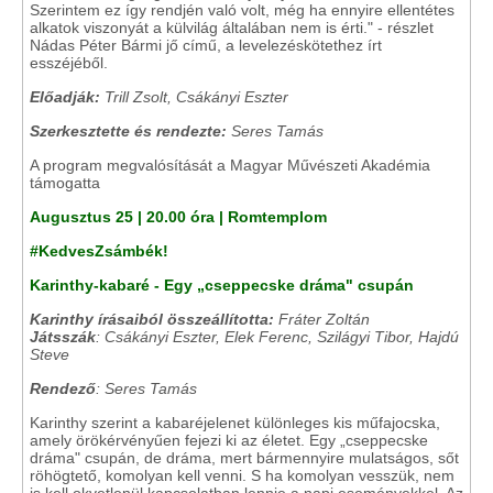
Szerintem ez így rendjén való volt, még ha ennyire ellentétes
alkatok viszonyát a külvilág általában nem is érti." - részlet
Nádas Péter Bármi jő című, a levelezéskötethez írt
esszéjéből.
Előadják:
Trill Zsolt, Csákányi Eszter
Szerkesztette és rendezte:
Seres Tamás
A program megvalósítását a Magyar Művészeti Akadémia
támogatta
Augusztus 25 | 20.00 óra | Romtemplom
#KedvesZsámbék!
Karinthy-kabaré - Egy „cseppecske dráma" csupán
Karinthy írásaiból összeállította:
Fráter Zoltán
Játsszák
: Csákányi Eszter, Elek Ferenc, Szilágyi Tibor, Hajdú
Steve
Rendező
: Seres Tamás
Karinthy szerint a kabaréjelenet különleges kis műfajocska,
amely örökérvényűen fejezi ki az életet. Egy „cseppecske
dráma" csupán, de dráma, mert bármennyire mulatságos, sőt
röhögtető, komolyan kell venni. S ha komolyan vesszük, nem