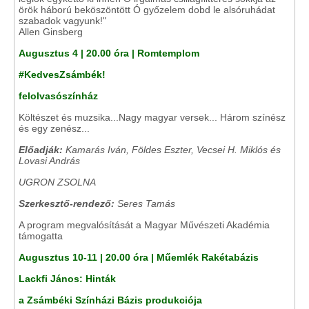
örök háború beköszöntött Ó győzelem dobd le alsóruhádat
szabadok vagyunk!"
Allen Ginsberg
Augusztus 4 | 20.00 óra | Romtemplom
#KedvesZsámbék!
felolvasószínház
Költészet és muzsika...Nagy magyar versek... Három színész
és egy zenész...
Előadják:
Kamarás Iván, Földes Eszter, Vecsei H. Miklós és
Lovasi András
UGRON ZSOLNA
Szerkesztő-rendező:
Seres Tamás
A program megvalósítását a Magyar Művészeti Akadémia
támogatta
Augusztus 10-11 | 20.00 óra | Műemlék Rakétabázis
Lackfi János: Hinták
a Zsámbéki Színházi Bázis produkciója