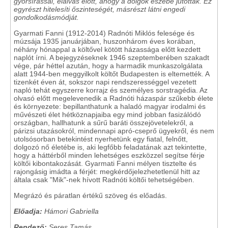
gyorsírással, elalvás előtt, ahogy a dolgok eszébe jutottak. Ez
egyrészt hitelesíti őszinteségét, másrészt látni engedi
gondolkodásmódját.
Gyarmati Fanni (1912-2014) Radnóti Miklós felesége és
múzsája 1935 januárjában, huszonhárom éves korában,
néhány hónappal a költővel kötött házassága előtt kezdett
naplót írni. A bejegyzéseknek 1946 szeptemberében szakadt
vége, pár héttel azután, hogy a harmadik munkaszolgálata
alatt 1944-ben meggyilkolt költőt Budapesten is eltemették. A
tizenkét éven át, sokszor napi rendszerességgel vezetett
napló tehát egyszerre korrajz és személyes sorstragédia. Az
olvasó előtt megelevenedik a Radnóti házaspár szűkebb élete
és környezete: bepillanthatunk a haladó magyar irodalmi és
művészeti élet hétköznapjaiba egy mind jobban fasizálódó
országban, hallhatunk a sűrű baráti összejövetelekről, a
párizsi utazásokról, mindennapi apró-cseprő ügyekről, és nem
utolsósorban betekintést nyerhetünk egy fiatal, felnőtt,
dolgozó nő életébe is, aki legfőbb feladatának azt tekintette,
hogy a háttérből minden lehetséges eszközzel segítse férje
költői kibontakozását. Gyarmati Fanni mélyen tisztelte és
rajongásig imádta a férjét: megkérdőjelezhetetlenül hitt az
általa csak "Mik"-nek hívott Radnóti költői tehetségében.
Megrázó és páratlan értékű szöveg és előadás.
Előadja:
Hámori Gabriella
Rendező:
Seres Tamás