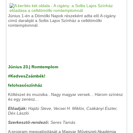
Június 1-én a Dömölki Napok részeként adta elő A cigány
című darabját a Soltis Lajos Színház a celldömölki
romtemplomnál.
Június 23.| Romtemplom
#KedvesZsámbék!
felolvasószínház
Költészet és muzsika...Nagy magyar versek... Három színész
és egy zenész...
Előadják:
Hajdú Steve, Vecsei H. Miklós, Csákányi Eszter,
Dés László
Szerkesztő-rendező:
Seres Tamás
A program megvalósítását a Magyar Művészeti Akadémia