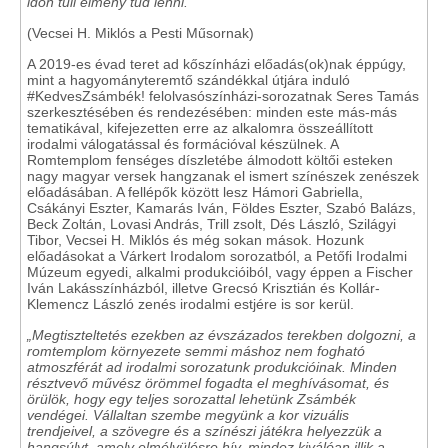
időn túli élmény tud lenni."
(Vecsei H. Miklós a Pesti Műsornak)
A 2019-es évad teret ad kőszínházi előadás(ok)nak éppúgy,
mint a hagyományteremtő szándékkal útjára induló
#KedvesZsámbék! felolvasószínházi-sorozatnak Seres Tamás
szerkesztésében és rendezésében: minden este más-más
tematikával, kifejezetten erre az alkalomra összeállított
irodalmi válogatással és formációval készülnek. A
Romtemplom fenséges díszletébe álmodott költői esteken
nagy magyar versek hangzanak el ismert színészek zenészek
előadásában. A fellépők között lesz Hámori Gabriella,
Csákányi Eszter, Kamarás Iván, Földes Eszter, Szabó Balázs,
Beck Zoltán, Lovasi András, Trill zsolt, Dés László, Szilágyi
Tibor, Vecsei H. Miklós és még sokan mások. Hozunk
előadásokat a Várkert Irodalom sorozatból, a Petőfi Irodalmi
Múzeum egyedi, alkalmi produkcióiból, vagy éppen a Fischer
Iván Lakásszínházból, illetve Grecsó Krisztián és Kollár-
Klemencz László zenés irodalmi estjére is sor kerül.
„Megtiszteltetés ezekben az évszázados terekben dolgozni, a
romtemplom környezete semmi máshoz nem fogható
atmoszférát ad irodalmi sorozatunk produkcióinak. Minden
résztvevő művész örömmel fogadta el meghívásomat, és
örülök, hogy egy teljes sorozattal lehetünk Zsámbék
vendégei. Vállaltan szembe megyünk a kor vizuális
trendjeivel, a szövegre és a színészi játékra helyezzük a
hangsúlyt, amely elmélyülésre hív, mindez kiválóan illik a