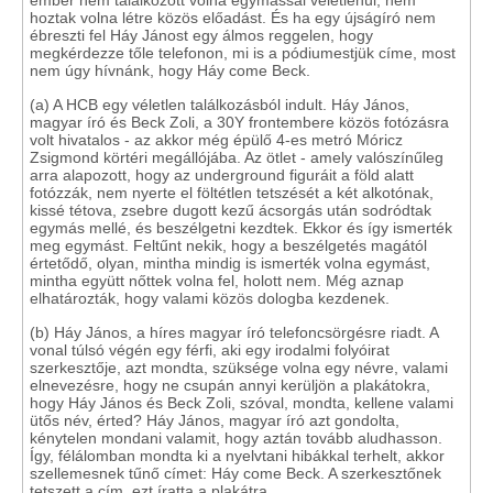
ember nem találkozott volna egymással véletlenül, nem
hoztak volna létre közös előadást. És ha egy újságíró nem
ébreszti fel Háy Jánost egy álmos reggelen, hogy
megkérdezze tőle telefonon, mi is a pódiumestjük címe, most
nem úgy hívnánk, hogy Háy come Beck.
(a) A HCB egy véletlen találkozásból indult. Háy János,
magyar író és Beck Zoli, a 30Y frontembere közös fotózásra
volt hivatalos - az akkor még épülő 4-es metró Móricz
Zsigmond körtéri megállójába. Az ötlet - amely valószínűleg
arra alapozott, hogy az underground figuráit a föld alatt
fotózzák, nem nyerte el föltétlen tetszését a két alkotónak,
kissé tétova, zsebre dugott kezű ácsorgás után sodródtak
egymás mellé, és beszélgetni kezdtek. Ekkor és így ismerték
meg egymást. Feltűnt nekik, hogy a beszélgetés magától
értetődő, olyan, mintha mindig is ismerték volna egymást,
mintha együtt nőttek volna fel, holott nem. Még aznap
elhatározták, hogy valami közös dologba kezdenek.
(b) Háy János, a híres magyar író telefoncsörgésre riadt. A
vonal túlsó végén egy férfi, aki egy irodalmi folyóirat
szerkesztője, azt mondta, szüksége volna egy névre, valami
elnevezésre, hogy ne csupán annyi kerüljön a plakátokra,
hogy Háy János és Beck Zoli, szóval, mondta, kellene valami
ütős név, érted? Háy János, magyar író azt gondolta,
kénytelen mondani valamit, hogy aztán tovább aludhasson.
Így, félálomban mondta ki a nyelvtani hibákkal terhelt, akkor
szellemesnek tűnő címet: Háy come Beck. A szerkesztőnek
tetszett a cím, ezt íratta a plakátra.