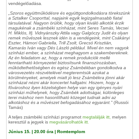
vendégelőadása.
„Szoros együttműködésre és együttgondolkodásra törekszünk
a Sztalker Csoporttal, napjaink egyik legizgalmasabb fiatal
társulatával. Nagyon örülök, hogy olyan kiváló alkotók érzik
magukénak a zsámbéki színházat, mint Seres Tamás, Vecsei
H. Miklós, Ifj. Vidnyánszky Attila vagy Galgóczy Judit és olyan
remek művészek lesznek idén is a vendégeink, mint Csákányi
Eszter, Hámori Gabriella, Trill Zsolt, Grecsó Krisztián,
Kamarás Iván vagy Dés László például. Mivel én nem vagyok
színházi ember, a színházat meghagyom a szakembereknek.
Az én feladatom az, hogy a remek produkciók mellé
fenntartható környezetet biztosítsunk finanszírozásban,
működtethetőségben és egész Zsámbékban gondolkodva a
városvezetés részvételével megteremtsük azokat a
körülményeket, amelyek miatt jó lesz Zsámbékra jönni akár
színházat nézni akár koncertet hallgatni. Hiszem, hogy a
fővároshoz ilyen közelségben helye van egy igényes nyári
színházi műhelynek, hogy Zsámbék adottságai, különleges
terei máshoz nem hasonlítható közeget tudnak adni az
alkotáshoz és a művészet befogadásához egyaránt."
(Russói
Tamás)
A teljes zsámbéki színházi programot
megtalálják itt,
melyen
keresztül a jegyek is
megvásárolhatók itt.
Június 15. | 20.00 óra | Romtemplom