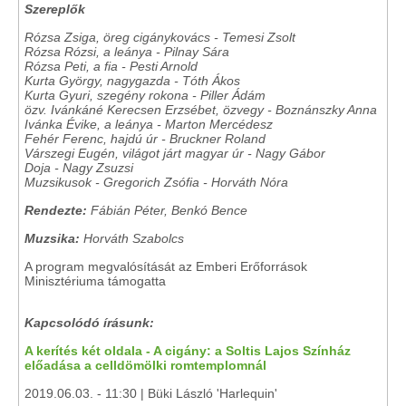
Szereplők
Rózsa Zsiga, öreg cigánykovács - Temesi Zsolt
Rózsa Rózsi, a leánya - Pilnay Sára
Rózsa Peti, a fia - Pesti Arnold
Kurta György, nagygazda - Tóth Ákos
Kurta Gyuri, szegény rokona - Piller Ádám
özv. Ivánkáné Kerecsen Erzsébet, özvegy - Boznánszky Anna
Ivánka Évike, a leánya - Marton Mercédesz
Fehér Ferenc, hajdú úr - Bruckner Roland
Várszegi Eugén, világot járt magyar úr - Nagy Gábor
Doja - Nagy Zsuzsi
Muzsikusok - Gregorich Zsófia - Horváth Nóra
Rendezte:
Fábián Péter, Benkó Bence
Muzsika:
Horváth Szabolcs
A program megvalósítását az Emberi Erőforrások
Minisztériuma támogatta
Kapcsolódó írásunk:
A kerítés két oldala - A cigány: a Soltis Lajos Színház
előadása a celldömölki romtemplomnál
2019.06.03. - 11:30 | Büki László 'Harlequin'