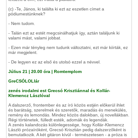
(c) -Te, János, ki találta ki ezt az eszetlen címet a
pódiumestünknek?
- Nem tudom.
- Talán ezt az estét megcsinálhatjuk így, aztán találjunk ki
valami mást, valami jobbat.
- Ezen már tényleg nem tudunk változtatni, ezt már kiírták, ez
már megjelent.
- De legyen ez az első és utolsó ezzel a névvel.
Július 21 | 20.00 óra | Romtemplom
GreCSÓLOLlár
zenés irodalmi est Grecsó Krisztiánnal és Kollár-
Klemencz Lászlóval
A dalszerző, frontember és az író közös estjén előkerül ihlet
és barátság, szerelmek és szeretők, maradás és menekülés,
remény és lemondás. Mindez közös dalokban, új novellákban.
Régi történetek, fülledt esték, adomák és legendák.
A zenés kalandozás különlegessége, hogy Kollár-Klemencz
László prózaíróként, Grecsó Krisztián pedig dalszerzőként is
bemutatkozik. A két gitáron kívül - természetesen - a próza is