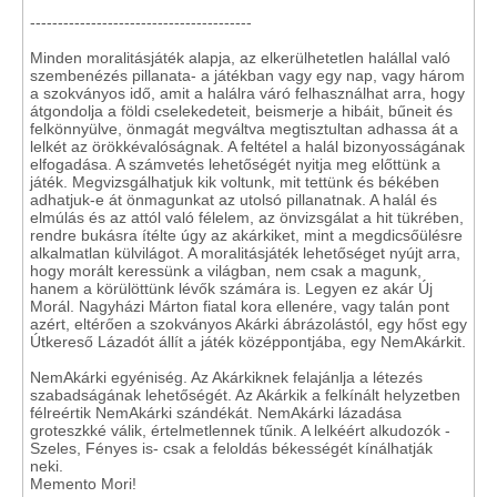
----------------------------------------
Minden moralitásjáték alapja, az elkerülhetetlen halállal való
szembenézés pillanata- a játékban vagy egy nap, vagy három
a szokványos idő, amit a halálra váró felhasználhat arra, hogy
átgondolja a földi cselekedeteit, beismerje a hibáit, bűneit és
felkönnyülve, önmagát megváltva megtisztultan adhassa át a
lelkét az örökkévalóságnak. A feltétel a halál bizonyosságának
elfogadása. A számvetés lehetőségét nyitja meg előttünk a
játék. Megvizsgálhatjuk kik voltunk, mit tettünk és békében
adhatjuk-e át önmagunkat az utolsó pillanatnak. A halál és
elmúlás és az attól való félelem, az önvizsgálat a hit tükrében,
rendre bukásra ítélte úgy az akárkiket, mint a megdicsőülésre
alkalmatlan külvilágot. A moralitásjáték lehetőséget nyújt arra,
hogy morált keressünk a világban, nem csak a magunk,
hanem a körülöttünk lévők számára is. Legyen ez akár Új
Morál. Nagyházi Márton fiatal kora ellenére, vagy talán pont
azért, eltérően a szokványos Akárki ábrázolástól, egy hőst egy
Útkereső Lázadót állít a játék középpontjába, egy NemAkárkit.
NemAkárki egyéniség. Az Akárkiknek felajánlja a létezés
szabadságának lehetőségét. Az Akárkik a felkínált helyzetben
félreértik NemAkárki szándékát. NemAkárki lázadása
groteszkké válik, értelmetlennek tűnik. A lelkéért alkudozók -
Szeles, Fényes is- csak a feloldás békességét kínálhatják
neki.
Memento Mori!