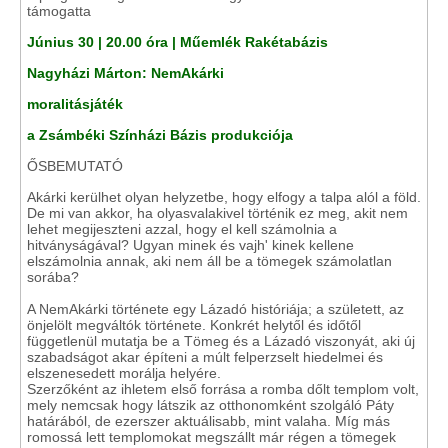
támogatta
Június 30 | 20.00 óra | Műemlék Rakétabázis
Nagyházi Márton: NemAkárki
moralitásjáték
a Zsámbéki Színházi Bázis produkciója
ŐSBEMUTATÓ
Akárki kerülhet olyan helyzetbe, hogy elfogy a talpa alól a föld.
De mi van akkor, ha olyasvalakivel történik ez meg, akit nem
lehet megijeszteni azzal, hogy el kell számolnia a
hitványságával? Ugyan minek és vajh' kinek kellene
elszámolnia annak, aki nem áll be a tömegek számolatlan
sorába?
A NemAkárki története egy Lázadó históriája; a született, az
önjelölt megváltók története. Konkrét helytől és időtől
függetlenül mutatja be a Tömeg és a Lázadó viszonyát, aki új
szabadságot akar építeni a múlt felperzselt hiedelmei és
elszenesedett morálja helyére.
Szerzőként az ihletem első forrása a romba dőlt templom volt,
mely nemcsak hogy látszik az otthonomként szolgáló Páty
határából, de ezerszer aktuálisabb, mint valaha. Míg más
romossá lett templomokat megszállt már régen a tömegek