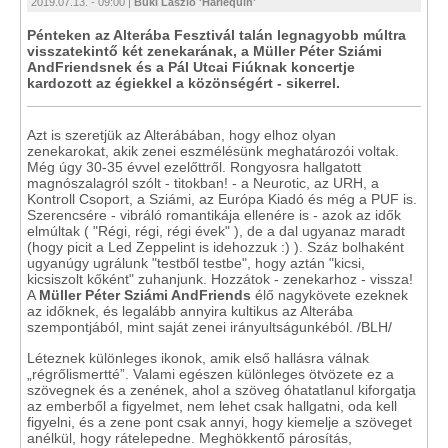
2019.07.13. - 09:00 |
Büki László 'Harlequin'
Pénteken az Alterába Fesztivál talán legnagyobb múltra
visszatekintő két zenekarának, a Müller Péter Sziámi
AndFriendsnek és a Pál Utcai Fiúknak koncertje
kardozott az égiekkel a közönségért - sikerrel.
Azt is szeretjük az Alterábában, hogy elhoz olyan
zenekarokat, akik zenei eszmélésünk meghatározói voltak.
Még úgy 30-35 évvel ezelőttről. Rongyosra hallgatott
magnószalagról szólt - titokban! - a Neurotic, az URH, a
Kontroll Csoport, a Sziámi, az Európa Kiadó és még a PUF is.
Szerencsére - vibráló romantikája ellenére is - azok az idők
elmúltak ( "Régi, régi, régi évek" ), de a dal ugyanaz maradt
(hogy picit a Led Zeppelint is idehozzuk :) ). Száz bolhaként
ugyanúgy ugrálunk "testből testbe", hogy aztán "kicsi,
kicsiszolt kőként" zuhanjunk. Hozzátok - zenekarhoz - vissza!
A
Müller Péter Sziámi AndFriends
élő nagykövete ezeknek
az időknek, és legalább annyira kultikus az Alterába
szempontjából, mint saját zenei irányultságunkéból. /BLH/
Léteznek különleges ikonok, amik első hallásra válnak
„régrőlismertté”. Valami egészen különleges ötvözete ez a
szövegnek és a zenének, ahol a szöveg óhatatlanul kiforgatja
az emberből a figyelmet, nem lehet csak hallgatni, oda kell
figyelni, és a zene pont csak annyi, hogy kiemelje a szöveget
anélkül, hogy rátelepedne. Meghökkentő párosítás,