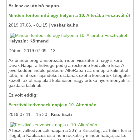
Ez lesz az utolsó napon:
Minden fontos infó egy helyen a 10. Alterába Fesztiválról
2019.07.06. - 01:15 |
vaskarika.hu
Helyszín: Körmend
Dátum: 2019.07.09 - 13.
Az ünnepi programsorozaton idén visszatér a nagy sikerű
Dívák Napja, a hétvége pedig a rockzene kedvelőié lesz. A
jövő kedden induló jubileumi AlteRábán az ünnep alkalmából
több, mint ezer ajándékot osztanak szét a koncertek látogatói
között, az öt nap alatt különösen nagy értékű nyeremények is
gazdára találnak.
Ez volt eddig:
Fesztiválkedvencek napja a 10. Alterábán
2019.07.11. - 15:30 |
Kiss Eszti
A fesztiválkedvencek napján a 30Y, a Kiscsillag, az Intim Torna
Illegál, a Kaukázus és a honi rockabilly mindenhatója, az Ed