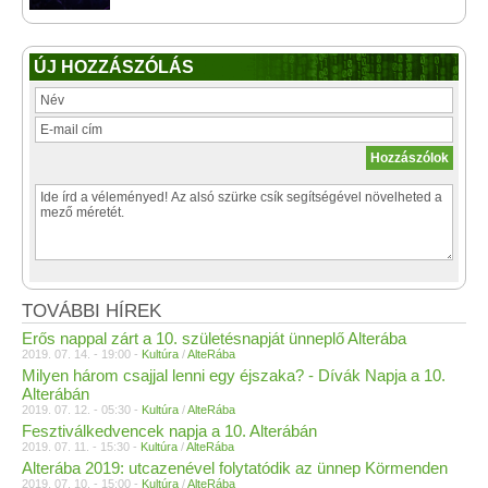
ÚJ HOZZÁSZÓLÁS
TOVÁBBI HÍREK
Erős nappal zárt a 10. születésnapját ünneplő Alterába
2019. 07. 14. - 19:00 -
Kultúra
/
AlteRába
Milyen három csajjal lenni egy éjszaka? - Dívák Napja a 10.
Alterábán
2019. 07. 12. - 05:30 -
Kultúra
/
AlteRába
Fesztiválkedvencek napja a 10. Alterábán
2019. 07. 11. - 15:30 -
Kultúra
/
AlteRába
Alterába 2019: utcazenével folytatódik az ünnep Körmenden
2019. 07. 10. - 15:00 -
Kultúra
/
AlteRába