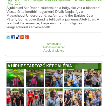
A jubileumi AlteRábán csütörtökön a hölgyeké volt a főszerep!
Visszatért a korábbi nagysikerű Dívák Napja, így a
Magashegyi Underground, az Anna and the Barbies és a
Péterfy Bori & Love Band is fellépett a jubileumi AlteRábán. A
fesztivál főszervezője, Hege mindhárom hölgynek
virágcsokorral kedveskedett!
Nyomtatás
Küldés e-mailben
Az oldal tetejére
A HÍRHEZ TARTOZÓ KÉPGALÉRIA