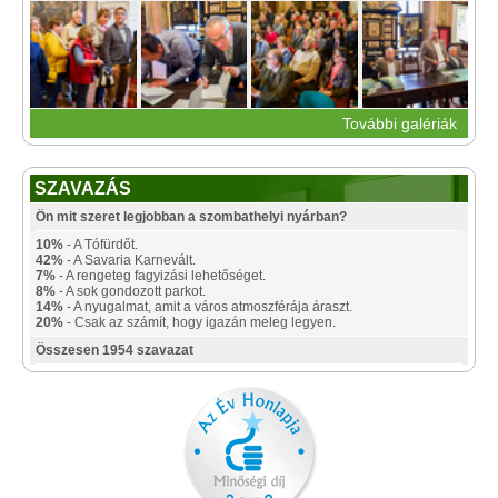
További galériák
SZAVAZÁS
Ön mit szeret legjobban a szombathelyi nyárban?
10%
- A Tófürdőt.
42%
- A Savaria Karnevált.
7%
- A rengeteg fagyizási lehetőséget.
8%
- A sok gondozott parkot.
14%
- A nyugalmat, amit a város atmoszférája áraszt.
20%
- Csak az számít, hogy igazán meleg legyen.
Összesen 1954 szavazat