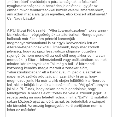
„müllerpéteri” evolúciója a páratlanságnak, a felzaklató
nyughatatlanságnak, a beszédes jelenlétnek. Így jár az
ember, mikor fenntartásokkal közelít valami ismeretlenhez,
ami aztán maga alá gyűri egyetlen, első koncert alkalmával./
Cs. Nagy László/
A
Pál Utcai Fiúk
szintén "Alterába-matuzsálem", akire anno -
kis klubokban- végigpörögtük az alterbulikat. Rengetegszer
hallottuk már őket, ám pénteki koncertjük
megmagyarázhatatlanul is az egyik kedvencünk lett az
Alterába-hepeningek közül. Írhatnánk, hogy megszokott
jelenség, hogy az igazi fesztiválozó időjárás-független
rajongó, és nem menekül az eső elől még akkor se, ha van
menedék! :) Kitart - félmeztelenül vagy esőkabátban, de neki
minden körülmények közt "áll még a bál". A körmendi
közönség kemény magja maradt a zenekar előtt,
"viharszimbiózisban" élt a bandával, mi pedig a sátrak és
napernyők szűkös adottságait használtuk ki arra, hogy
megmozduljunk. Ha már a cikk elején felütöttünk a Neurotic-
kal, akkor bökjük le velük a beszámolót: az "Adj gázt" annyira
jól áll a PUF-nak, hogy sokan nem is gondolnák, hogy
feldolgozás. A ráadás előtt "törték be vele a szívünk jegét", a
repeta pedig mi más lehetett volna, mint a "Bál"?! Itt mutattak
sokan középső ujjat az időjárásnak és betódultak a színpad
elé táncolni. Az ország legnagyobb kerti partijában nem is
lehet ez másként!