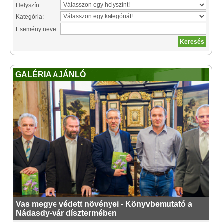
Helyszín:
Kategória:
Esemény neve:
GALÉRIA AJÁNLÓ
Vas megye védett növényei - Könyvbemutató a
Nádasdy-vár dísztermében