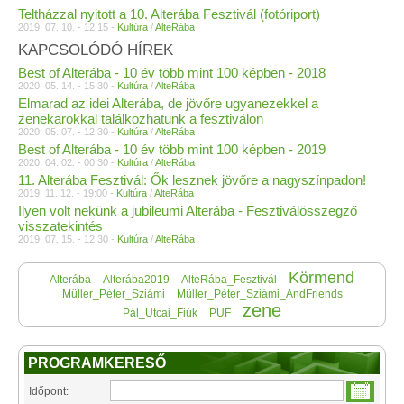
Teltházzal nyitott a 10. Alterába Fesztivál (fotóriport)
2019. 07. 10. - 12:15 -
Kultúra
/
AlteRába
KAPCSOLÓDÓ HÍREK
Best of Alterába - 10 év több mint 100 képben - 2018
2020. 05. 14. - 15:30 -
Kultúra
/
AlteRába
Elmarad az idei Alterába, de jövőre ugyanezekkel a
zenekarokkal találkozhatunk a fesztiválon
2020. 05. 07. - 12:30 -
Kultúra
/
AlteRába
Best of Alterába - 10 év több mint 100 képben - 2019
2020. 04. 02. - 00:30 -
Kultúra
/
AlteRába
11. Alterába Fesztivál: Ők lesznek jövőre a nagyszínpadon!
2019. 11. 12. - 19:00 -
Kultúra
/
AlteRába
Ilyen volt nekünk a jubileumi Alterába - Fesztiválösszegző
visszatekintés
2019. 07. 15. - 12:30 -
Kultúra
/
AlteRába
Körmend
Alterába
Alterába2019
AlteRába_Fesztivál
Müller_Péter_Sziámi
Müller_Péter_Sziámi_AndFriends
zene
Pál_Utcai_Fiúk
PUF
PROGRAMKERESŐ
Időpont: