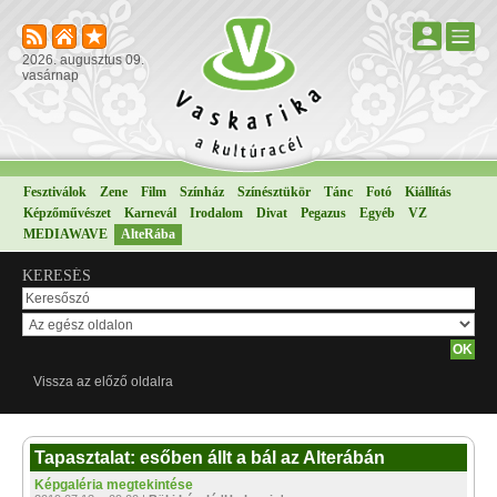
2026. augusztus 09.
vasárnap
Fesztiválok
Zene
Film
Színház
Színésztükör
Tánc
Fotó
Kiállítás
Képzőművészet
Karnevál
Irodalom
Divat
Pegazus
Egyéb
VZ
MEDIAWAVE
AlteRába
KERESÉS
Vissza az előző oldalra
Tapasztalat: esőben állt a bál az Alterábán
Képgaléria megtekintése