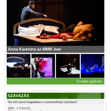
Anna Karenina az MMIK-ban
További galériák
SZAVAZÁS
Ön mit szeret legjobban a szombathelyi nyárban?
10%
- A Tófürdőt.