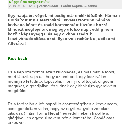
Képgaléria megtekintése
2019.07.15. - 12:30 |
vaskarika.hu - Fotók: Sophia Suzanne
Egy napja ért véget, mi pedig már emlékidézünk. Hárman
tudósítottunk a fesztiválról, kiválasztottunk néhány
kedvenc képet és rövid kommentárt fűztünk hozzá.
Mindezt megfejeltük még egy utolsó napi, eddig nem
közölt képanyaggal és egy cikkbe szedtük
fesztiváltudósításainkat. Ilyen volt nekünk a jubileumi
Alterába!
Kiss Eszti:
Ez a kép számomra azért különleges, és más mint a többi,
mert látszik rajta az, hogy az emberek egy fesztiválon
mennyire ki tudnak kapcsolni, mennyire el tudják engedni
magukat, a gondjaikat, és tudnak egy kicsit újra gyerekként
megőrülni.
Ez a fotó talán a két napról is összességében a kedvencem,
sose gondoltam volna, hogy az egyik nagyobb zenekar
gitárosa ( Intim Torna Illegál ) egyedül nekem hajol le a
gitárjával, és egyedül nekem néz a kamerába. Csodálatos
érzés volt.