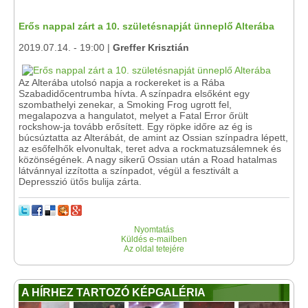
Erős nappal zárt a 10. születésnapját ünneplő Alterába
2019.07.14. - 19:00 |
Greffer Krisztián
Az Alterába utolsó napja a rockereket is a Rába
Szabadidőcentrumba hívta. A színpadra elsőként egy
szombathelyi zenekar, a Smoking Frog ugrott fel,
megalapozva a hangulatot, melyet a Fatal Error őrült
rockshow-ja tovább erősített. Egy röpke időre az ég is
búcsúztatta az Alterábát, de amint az Ossian színpadra lépett,
az esőfelhők elvonultak, teret adva a rockmatuzsálemnek és
közönségének. A nagy sikerű Ossian után a Road hatalmas
látvánnyal izzította a színpadot, végül a fesztivált a
Depresszió ütős bulija zárta.
Nyomtatás
Küldés e-mailben
Az oldal tetejére
A HÍRHEZ TARTOZÓ KÉPGALÉRIA