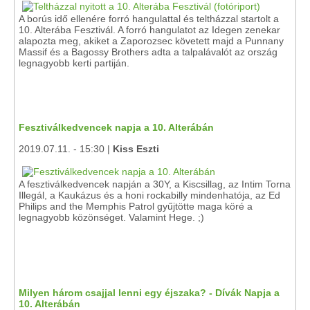
A borús idő ellenére forró hangulattal és teltházzal startolt a
10. Alterába Fesztivál. A forró hangulatot az Idegen zenekar
alapozta meg, akiket a Zaporozsec követett majd a Punnany
Massif és a Bagossy Brothers adta a talpalávalót az ország
legnagyobb kerti partiján.
Fesztiválkedvencek napja a 10. Alterábán
2019.07.11. - 15:30 |
Kiss Eszti
A fesztiválkedvencek napján a 30Y, a Kiscsillag, az Intim Torna
Illegál, a Kaukázus és a honi rockabilly mindenhatója, az Ed
Philips and the Memphis Patrol gyűjtötte maga köré a
legnagyobb közönséget. Valamint Hege. ;)
Milyen három csajjal lenni egy éjszaka? - Dívák Napja a
10. Alterábán