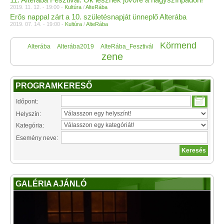
2019. 11. 12. - 19:00 -
Kultúra
/
AlteRába
Erős nappal zárt a 10. születésnapját ünneplő Alterába
2019. 07. 14. - 19:00 -
Kultúra
/
AlteRába
Körmend
Alterába
Alterába2019
AlteRába_Fesztivál
zene
PROGRAMKERESŐ
Időpont:
Helyszín:
Kategória:
Esemény neve:
GALÉRIA AJÁNLÓ