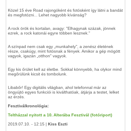
Közel 15 éve Road rajongóként és fotósként így látni a bandát
és megfotózni... Lehet nagyobb kívánság?
A rock örök és kortalan, avagy: "Elhagynak százak, jönnek
ezrek, a rock katonái egyre többen lesznek."
A színpad nem csak egy „munkahely", a zenész életének
része, csakúgy, mint fotósnak a fények. Amikor a gép mögött
vagyok, igazán „otthon" vagyok.
Egy kis őrület kell az életbe. Sokkal könnyebb, ha olykor mind
megőrülünk kicsit és tombolunk.
Libabőr! Egy digitális világban, ahol telefonnal már az
öngyújtó egyes funkciói is kiválthatóak, átjárja a testet, lelket
az érzés.
Fesztiválkronológia:
Teltházzal nyitott a 10. Alterába Fesztivál (fotóriport)
2019.07.10. - 12:15 |
Kiss Eszti