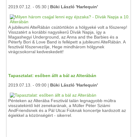
2019.07.12. - 05:30 |
Büki László 'Harlequin'
A jubileumi AlteRábán csütörtökön a hölgyeké volt a főszerep!
Visszatért a korábbi nagysikerű Dívák Napja, így a
Magashegyi Underground, az Anna and the Barbies és a
Péterfy Bori & Love Band is fellépett a jubileumi AlteRábán. A
fesztivál főszervezője, Hege mindhárom hölgynek
virágcsokorral kedveskedett!
Tapasztalat: esőben állt a bál az Alterábán
2019.07.13. - 09:00 |
Büki László 'Harlequin'
Pénteken az Alterába Fesztivál talán legnagyobb múltra
visszatekintő két zenekarának, a Müller Péter Sziámi
AndFriendsnek és a Pál Utcai Fiúknak koncertje kardozott az
égiekkel a közönségért - sikerrel.