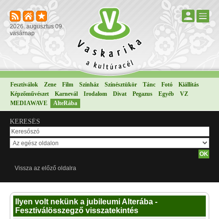
2026. augusztus 09.
vasárnap
Fesztiválok
Zene
Film
Színház
Színésztükör
Tánc
Fotó
Kiállítás
Képzőművészet
Karnevál
Irodalom
Divat
Pegazus
Egyéb
VZ
MEDIAWAVE
AlteRába
KERESÉS
Vissza az előző oldalra
Ilyen volt nekünk a jubileumi Alterába -
Fesztiválösszegző visszatekintés