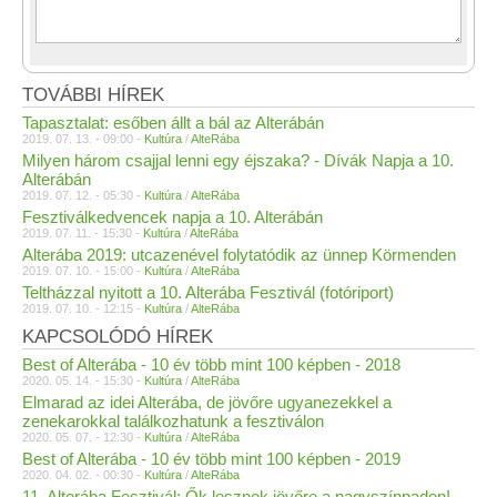
TOVÁBBI HÍREK
Tapasztalat: esőben állt a bál az Alterábán
2019. 07. 13. - 09:00 -
Kultúra
/
AlteRába
Milyen három csajjal lenni egy éjszaka? - Dívák Napja a 10.
Alterábán
2019. 07. 12. - 05:30 -
Kultúra
/
AlteRába
Fesztiválkedvencek napja a 10. Alterábán
2019. 07. 11. - 15:30 -
Kultúra
/
AlteRába
Alterába 2019: utcazenével folytatódik az ünnep Körmenden
2019. 07. 10. - 15:00 -
Kultúra
/
AlteRába
Teltházzal nyitott a 10. Alterába Fesztivál (fotóriport)
2019. 07. 10. - 12:15 -
Kultúra
/
AlteRába
KAPCSOLÓDÓ HÍREK
Best of Alterába - 10 év több mint 100 képben - 2018
2020. 05. 14. - 15:30 -
Kultúra
/
AlteRába
Elmarad az idei Alterába, de jövőre ugyanezekkel a
zenekarokkal találkozhatunk a fesztiválon
2020. 05. 07. - 12:30 -
Kultúra
/
AlteRába
Best of Alterába - 10 év több mint 100 képben - 2019
2020. 04. 02. - 00:30 -
Kultúra
/
AlteRába
11. Alterába Fesztivál: Ők lesznek jövőre a nagyszínpadon!