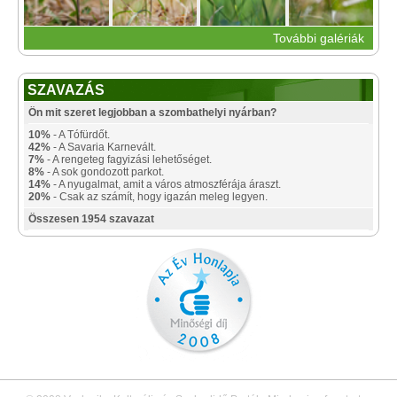
További galériák
SZAVAZÁS
Ön mit szeret legjobban a szombathelyi nyárban?
10%
- A Tófürdőt.
42%
- A Savaria Karnevált.
7%
- A rengeteg fagyizási lehetőséget.
8%
- A sok gondozott parkot.
14%
- A nyugalmat, amit a város atmoszférája áraszt.
20%
- Csak az számít, hogy igazán meleg legyen.
Összesen 1954 szavazat