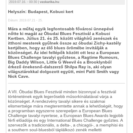
2019.07.16. - 00:30 |
vaskarika.hu
Helyszín: Budapest, Kobuci kert
Dátum: 2019.07.21 - 25.
Mára a műfaj egyik legfontosabb fővárosi ünnepévé
nőtte ki magát az Óbudai Blues Fesztivál a Kobuci
Kertben. Július 21. és 25. között világhírű zenészek és
itthoni mesterek gyűlnek össze az óbudai Zichy-kastély
kertjében, hogy az élő blues örömébe invitálják a
közönséget. Az idei fellépők között ott lesz a European
Blues Challenge tavalyi győztese, a Ragtime Rumours,
Big Daddy Wilson, Little G Weevil és a Brooklynból
érkező énekesnő-dalszerző Shilpa Ray is, aki olyan
világsztárokkal dolgozott együtt, mint Patti Smith vagy
Nick Cave.
A VII. Óbudai Blues Fesztivál minden bizonnyal a fesztivál
történetének egyik legerősebb műsorkínálatával várja a
közönséget. A rendezvény tavalyi sikere és szakmai
elismertsége mára megteremtette annak a lehetőségét, hogy
a programban egyszerre szerepeljen a European Blues
Challenge tavalyi nyertese, a European Blues Awards legjobb
férfi előadója és egy International Blues Challenge győztes. A
szervezők a tradicionális, a delta-, a chicagói-, a memphisi és
a southern soul-bluesból táplálkozó zenék melletti