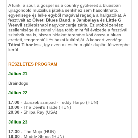
A funk, a soul, a gospel és a country gyökereit a bluesban
újragondoló muzsikus játéka senkihez sem hasonlítható,
egyénisége és lelke egyből magával ragadja a hallgatókat. A
fesztivált az
Ölveti Blues Band
, a
Jambalaya
és
Little G
Weevil
születésnapi nagykoncertje zárja. Ez utóbbi zenész
szellemisége és zenei világa több mint fél évtizede a fesztivál
szimbóluma is, hiszen hidakat teremtve köti össze a blues
eredeti, tengerentúli és hazai kultúráját. A koncert vendége
Tátrai Tibor
lesz, így ezen az estén a gitár duplán főszerepbe
kerül.
RÉSZLETES PROGRAM
Július 21.
Braindogs
Július 22.
17.00 -
Bárszék színpad - Teddy Harpo (HUN)
19.00 -
The Devil's Trade (HUN)
20.30 -
Shilpa Ray (USA)
Július 23.
17:30 -
The Mojo (HUN)
19:00 -
Muddy Shoes (HUN)