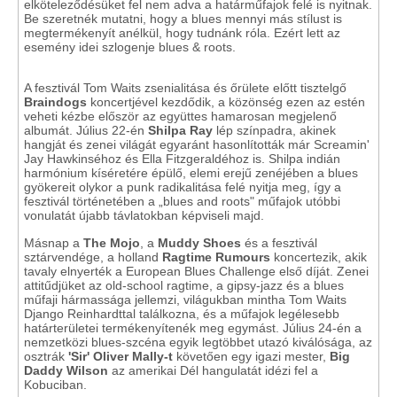
elköteleződésüket fel nem adva a határműfajok felé is nyitnak.
Be szeretnék mutatni, hogy a blues mennyi más stílust is
megtermékenyít anélkül, hogy tudnánk róla. Ezért lett az
esemény idei szlogenje blues & roots.
A fesztivál Tom Waits zsenialitása és őrülete előtt tisztelgő
Braindogs
koncertjével kezdődik, a közönség ezen az estén
veheti kézbe először az együttes hamarosan megjelenő
albumát. Július 22-én
Shilpa Ray
lép színpadra, akinek
hangját és zenei világát egyaránt hasonlították már Screamin'
Jay Hawkinséhoz és Ella Fitzgeraldéhoz is. Shilpa indián
harmónium kíséretére épülő, elemi erejű zenéjében a blues
gyökereit olykor a punk radikalitása felé nyitja meg, így a
fesztivál történetében a „blues and roots" műfajok utóbbi
vonulatát újabb távlatokban képviseli majd.
Másnap a
The Mojo
, a
Muddy Shoes
és a fesztivál
sztárvendége, a holland
Ragtime Rumours
koncertezik, akik
tavaly elnyerték a European Blues Challenge első díját. Zenei
attitűdjüket az old-school ragtime, a gipsy-jazz és a blues
műfaji hármassága jellemzi, világukban mintha Tom Waits
Django Reinhardttal találkozna, és a műfajok legélesebb
határterületei termékenyítenék meg egymást. Július 24-én a
nemzetközi blues-szcéna egyik legtöbbet utazó kiválósága, az
osztrák
'Sir' Oliver Mally-t
követően egy igazi mester,
Big
Daddy Wilson
az amerikai Dél hangulatát idézi fel a
Kobuciban.