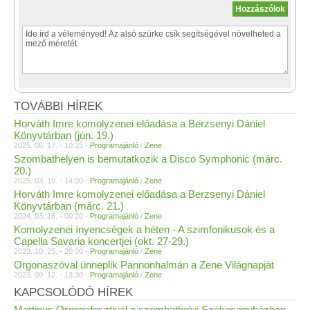
TOVÁBBI HÍREK
Horváth Imre komolyzenei előadása a Berzsenyi Dániel
Könyvtárban (jún. 19.)
2025. 06. 17. - 10:15 -
Programajánló
/
Zene
Szombathelyen is bemutatkozik a Disco Symphonic (márc.
20.)
2025. 03. 19. - 14:00 -
Programajánló
/
Zene
Horváth Imre komolyzenei előadása a Berzsenyi Dániel
Könyvtárban (márc. 21.)
2024. 03. 16. - 00:20 -
Programajánló
/
Zene
Komolyzenei ínyencségek a héten - A szimfonikusok és a
Capella Savaria koncertjei (okt. 27-29.)
2023. 10. 25. - 20:00 -
Programajánló
/
Zene
Orgonaszóval ünneplik Pannonhalmán a Zene Világnapját
2023. 09. 12. - 13:30 -
Programajánló
/
Zene
KAPCSOLÓDÓ HÍREK
Martinus Orgonafesztivál a szombathelyi Székesegyházban