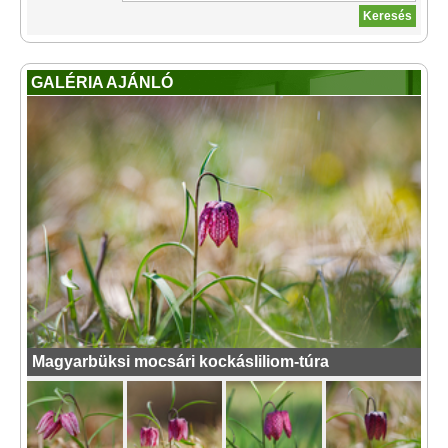
GALÉRIA AJÁNLÓ
Magyarbüksi mocsári kockásliliom-túra