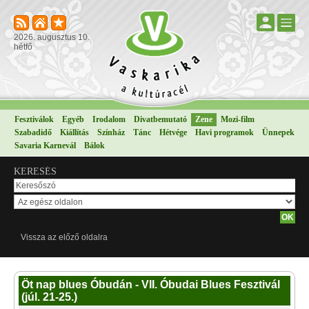
2026. augusztus 10.
hétfő
Fesztiválok
Egyéb
Irodalom
Divatbemutató
Zene
Mozi-film
Szabadidő
Kiállítás
Színház
Tánc
Hétvége
Havi programok
Ünnepek
Savaria Karnevál
Bálok
KERESÉS
Vissza az előző oldalra
Öt nap blues Óbudán - VII. Óbudai Blues Fesztivál
(júl. 21-25.)