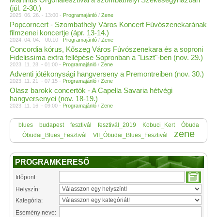
(júl. 2-30.)
2025. 06. 26. - 13:00 -
Programajánló
/
Zene
Popcorncert - Szombathely Város Koncert Fúvószenekarának
filmzenei koncertje (ápr. 13-14.)
2024. 04. 04. - 00:10 -
Programajánló
/
Zene
Concordia kórus, Kőszeg Város Fúvószenekara és a soproni
Fidelissima extra fellépése Sopronban a "Liszt"-ben (nov. 29.)
2023. 11. 28. - 01:00 -
Programajánló
/
Zene
Adventi jótékonysági hangverseny a Premontreiben (nov. 30.)
2023. 11. 21. - 07:15 -
Programajánló
/
Zene
Olasz barokk concertók - A Capella Savaria hétvégi
hangversenyei (nov. 18-19.)
2023. 11. 16. - 09:00 -
Programajánló
/
Zene
blues
budapest
fesztivál
fesztivál_2019
Kobuci_Kert
Óbuda
zene
Óbudai_Blues_Fesztivál
VII_Óbudai_Blues_Fesztivál
PROGRAMKERESŐ
Időpont:
Helyszín:
Kategória:
Esemény neve: