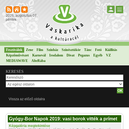
2026. augusztus 07.
péntek
Fesztiválok
Zene
Film
Színház
Színésztükör
Tánc
Fotó
Kiállítás
Képzőművészet
Karnevál
Irodalom
Divat
Pegazus
Egyéb
VZ
MEDIAWAVE
AlteRába
KERESÉS
Vissza az előző oldalra
Gyógy-Bor Napok 2019: vasi borok vitték a prímet
Képgaléria megtekintése