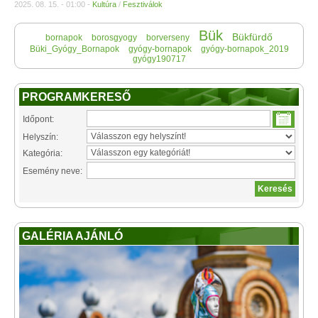
2025. 08. 15. - 01:00 -
Kultúra
/
Fesztiválok
Bük
Bükfürdő
bornapok
borosgyogy
borverseny
Büki_Gyógy_Bornapok
gyógy-bornapok
gyógy-bornapok_2019
gyógy190717
PROGRAMKERESŐ
Időpont:
Helyszín:
Kategória:
Esemény neve:
GALÉRIA AJÁNLÓ