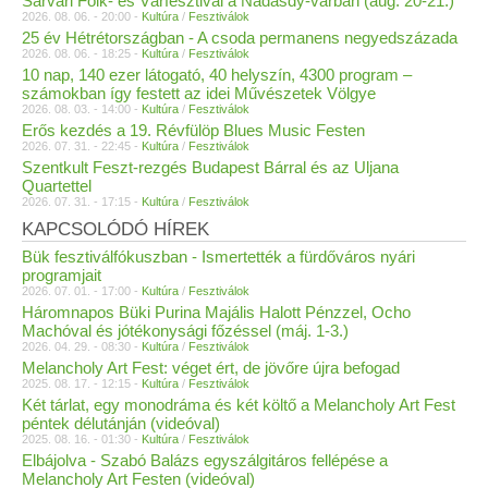
Sárvári Folk- és Várfesztivál a Nádasdy-várban (aug. 20-21.)
2026. 08. 06. - 20:00 -
Kultúra
/
Fesztiválok
25 év Hétrétországban - A csoda permanens negyedszázada
2026. 08. 06. - 18:25 -
Kultúra
/
Fesztiválok
10 nap, 140 ezer látogató, 40 helyszín, 4300 program –
számokban így festett az idei Művészetek Völgye
2026. 08. 03. - 14:00 -
Kultúra
/
Fesztiválok
Erős kezdés a 19. Révfülöp Blues Music Festen
2026. 07. 31. - 22:45 -
Kultúra
/
Fesztiválok
Szentkult Feszt-rezgés Budapest Bárral és az Uljana
Quartettel
2026. 07. 31. - 17:15 -
Kultúra
/
Fesztiválok
KAPCSOLÓDÓ HÍREK
Bük fesztiválfókuszban - Ismertették a fürdőváros nyári
programjait
2026. 07. 01. - 17:00 -
Kultúra
/
Fesztiválok
Háromnapos Büki Purina Majális Halott Pénzzel, Ocho
Machóval és jótékonysági főzéssel (máj. 1-3.)
2026. 04. 29. - 08:30 -
Kultúra
/
Fesztiválok
Melancholy Art Fest: véget ért, de jövőre újra befogad
2025. 08. 17. - 12:15 -
Kultúra
/
Fesztiválok
Két tárlat, egy monodráma és két költő a Melancholy Art Fest
péntek délutánján (videóval)
2025. 08. 16. - 01:30 -
Kultúra
/
Fesztiválok
Elbájolva - Szabó Balázs egyszálgitáros fellépése a
Melancholy Art Festen (videóval)