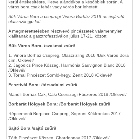
kerül értékesítésre, illetve ajándékba a későbbiek során. A
város bora csak fehér vagy vörös bor lehetett.
Bük Város Bora a csepregi Vinora Borház 2018-as évjáratú
olaszrizlingje lett
A megmérettetésben résztvevő pincészetek valamennyien
kiállítanak a gasztrofesztiválon július 17-21. között.
Bük Város Bora: /szakmai zsűri/
1. Vinora Borház Csepreg, Olaszrizling 2018 /Bük Város Bora
cím, Oklevél/
2. Jagodics Pince Kőszeg, Harmónia Sauvignon Blanc 2018
/Oklevél/
3. Tornai Pincészet Somló-hegy, Zenit 2018 /Oklevél/
Fesztivál Bora: /társadalmi zsűri/
Mándli Borház Cák, Cáki Cserszegi Fűszeres 2018 /Oklevél/
Borbarát Hölgyek Bora: /Borbarát Hölgyek zsűri/
Répcementi Borpince Csepreg, Soproni Kékfrankos 2017
/Oklevél/
Sajtó Bora /sajtó zsűri/
Tóth Pincészet Kőszeg, Chardonnay 2017 /Oklevél/