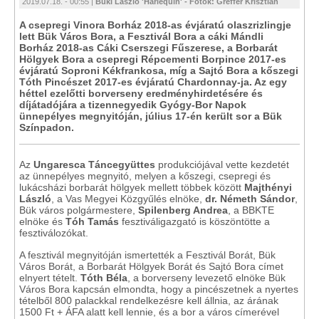
2019.07.18. - 00:55 |
Büki László 'Harlequin' - Fotók: Greffer Krisztián
A csepregi Vinora Borház 2018-as évjáratú olaszrizlingje
lett Bük Város Bora, a Fesztivál Bora a cáki Mándli
Borház 2018-as Cáki Cserszegi Fűszerese, a Borbarát
Hölgyek Bora a csepregi Répcementi Borpince 2017-es
évjáratú Soproni Kékfrankosa, míg a Sajtó Bora a kőszegi
Tóth Pincészet 2017-es évjáratú Chardonnay-ja. Az egy
héttel ezelőtti borverseny eredményhirdetésére és
díjátadójára a tizennegyedik Gyógy-Bor Napok
ünnepélyes megnyitóján, július 17-én került sor a Bük
Színpadon.
Az
Ungaresca Táncegyüttes
produkciójával vette kezdetét
az ünnepélyes megnyitó, melyen a kőszegi, csepregi és
lukácsházi borbarát hölgyek mellett többek között
Majthényi
László
, a Vas Megyei Közgyűlés elnöke,
dr. Németh Sándor
,
Bük város polgármestere,
Spilenberg Andrea
, a BBKTE
elnöke és
Tóh Tamás
fesztiváligazgató is köszöntötte a
fesztiválozókat.
A fesztivál megnyitóján ismertették a Fesztivál Borát, Bük
Város Borát, a Borbarát Hölgyek Borát és Sajtó Bora címet
elnyert tételt.
Tóth Béla
, a borverseny levezető elnöke Bük
Város Bora kapcsán elmondta, hogy a pincészetnek a nyertes
tételből 800 palackkal rendelkezésre kell állnia, az árának
1500 Ft + ÁFA alatt kell lennie, és a bor a város címerével