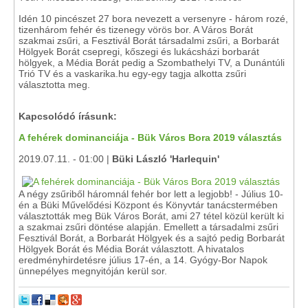
Idén 10 pincészet 27 bora nevezett a versenyre - három rozé,
tizenhárom fehér és tizenegy vörös bor. A Város Borát
szakmai zsűri, a Fesztivál Borát társadalmi zsűri, a Borbarát
Hölgyek Borát csepregi, kőszegi és lukácsházi borbarát
hölgyek, a Média Borát pedig a Szombathelyi TV, a Dunántúli
Trió TV és a vaskarika.hu egy-egy tagja alkotta zsűri
választotta meg.
Kapcsolódó írásunk:
A fehérek dominanciája - Bük Város Bora 2019 választás
2019.07.11. - 01:00 |
Büki László 'Harlequin'
A négy zsűriből háromnál fehér bor lett a legjobb! - Július 10-
én a Büki Művelődési Központ és Könyvtár tanácstermében
választották meg Bük Város Borát, ami 27 tétel közül került ki
a szakmai zsűri döntése alapján. Emellett a társadalmi zsűri
Fesztivál Borát, a Borbarát Hölgyek és a sajtó pedig Borbarát
Hölgyek Borát és Média Borát választott. A hivatalos
eredményhirdetésre július 17-én, a 14. Gyógy-Bor Napok
ünnepélyes megnyitóján kerül sor.