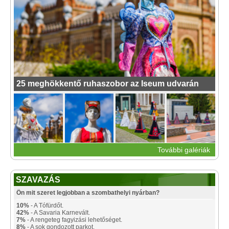
25 meghökkentő ruhaszobor az Iseum udvarán
További galériák
SZAVAZÁS
Ön mit szeret legjobban a szombathelyi nyárban?
10%
- A Tófürdőt.
42%
- A Savaria Karnevált.
7%
- A rengeteg fagyizási lehetőséget.
8%
- A sok gondozott parkot.