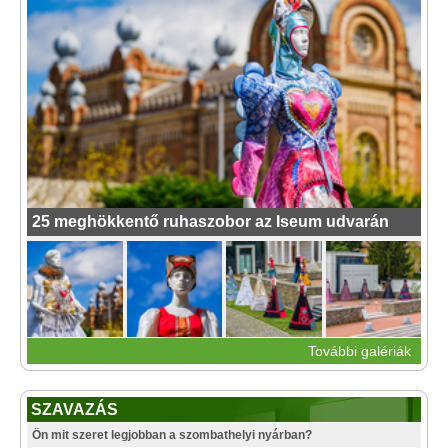
25 meghökkentő ruhaszobor az Iseum udvarán
További galériák
SZAVAZÁS
Ön mit szeret legjobban a szombathelyi nyárban?