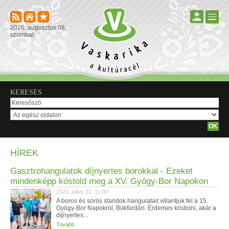
2026. augusztus 08.
szombat
KERESÉS
HÍREK
Gasztrohangulatok díjnyertes borokkal - Ezeket
mindenképp kóstold meg a XV. Gyógy-Bor Napokon
2023. július 21. 11:00
A boros és sörös standok hangulatait villantjuk fel a 15.
Gyógy-Bor Napokról, Bükfürdőn. Érdemes kóstolni, akár a
díjnyertes...
Tovább