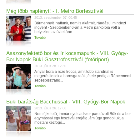
Még több napfényt! - I. Metro Borfesztivál
2013. szeptember 07. 00:45
Bármennyit ihattunk, nem is akármit, ráadásul mindezt
ingyen! - Szeptember 6-án a Metro parkolója volt a
helyszíne az üzletlánc...
Tovább
Asszonyfektető bor és ír kocsmapunk - VIII. Gyógy-
Bor Napok Büki Gasztrofesztivál (fotóriport)
2013. július 28. 12:30
A nyár bora a rozé fröccs, amit több standnál is
megerősítettek a borosgazdák, étele pedig a Répcementi
sebespisztráng...
Tovább
Büki barátság Bacchussal - VIII. Gyógy-Bor Napok
2013. július 26. 17:00
Nem újkeletű, immár nyolcadszor parolázott Bük és a bor
egymással egy fesztivál erejéig, ám úgy gondoljuk, a
mostani kézfogó...
Tovább