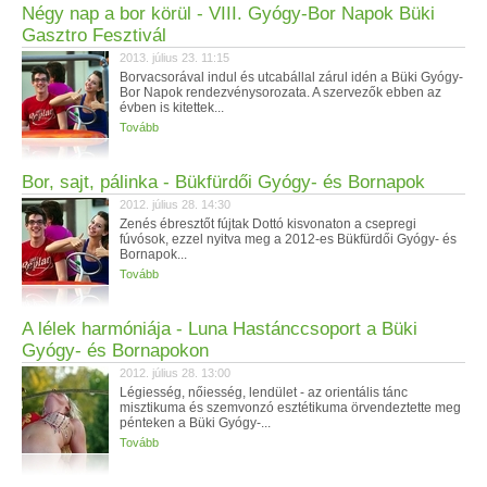
Négy nap a bor körül - VIII. Gyógy-Bor Napok Büki
Gasztro Fesztivál
2013. július 23. 11:15
Borvacsorával indul és utcabállal zárul idén a Büki Gyógy-
Bor Napok rendezvénysorozata. A szervezők ebben az
évben is kitettek...
Tovább
Bor, sajt, pálinka - Bükfürdői Gyógy- és Bornapok
2012. július 28. 14:30
Zenés ébresztőt fújtak Dottó kisvonaton a csepregi
fúvósok, ezzel nyitva meg a 2012-es Bükfürdői Gyógy- és
Bornapok...
Tovább
A lélek harmóniája - Luna Hastánccsoport a Büki
Gyógy- és Bornapokon
2012. július 28. 13:00
Légiesség, nőiesség, lendület - az orientális tánc
misztikuma és szemvonzó esztétikuma örvendeztette meg
pénteken a Büki Gyógy-...
Tovább