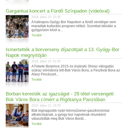
Gargantua koncert a Fürdő Színpadon (videóval)
2018. július 23. 15:35
A hatnapos Gyógy-Bor Napokon a fürdő vendégei sem
maradtak kulturális program nélkül. Szombat délután a
gyógyvízen kívül a...
Tovább
Ismertették a borverseny díjazottjait a 13. Gyógy-Bor
Napok megnyitóján
2018. július 19. 01:00
A Fekete Borpince 2015-ös évjáratú Shiraz válogatás
száraz vörösbora lett Bük Város Bora, a Fesztivál Bora az
Alasz Pincészet...
Tovább
Borban keresték az igazságot - 29 tétel versengett
Bük Város Bora címért a Rigótanya Panzióban
2018. július 12. 19:30
Bük legnagyobb nyári könnyűzenei-gasztronómiai
attrakciójának, a gyógy-bor napoknak részeként
választották meg Bük Város Borát...
Tovább