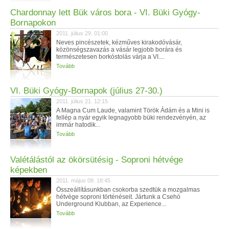
Chardonnay lett Bük város bora - VI. Büki Gyógy-
Bornapokon
2011. július 29. 01:00
Neves pincészetek, kézműves kirakodóvásár,
közönségszavazás a vásár legjobb borára és
természetesen borkóstolás várja a VI....
Tovább
VI. Büki Gyógy-Bornapok (július 27-30.)
2011. július 21. 12:15
A Magna Cum Laude, valamint Török Ádám és a Mini is
fellép a nyár egyik legnagyobb büki rendezvényén, az
immár hatodik...
Tovább
Valétálástól az ökörsütésig - Soproni hétvége
képekben
2011. május 08. 18:45
Összeállításunkban csokorba szedtük a mozgalmas
hétvége soproni történéseit. Jártunk a Csehó
Underground Klubban, az Experience...
Tovább