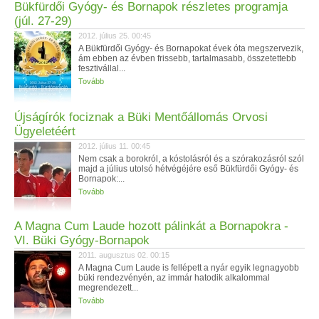
Bükfürdői Gyógy- és Bornapok részletes programja
(júl. 27-29)
2012. július 25. 00:45
A Bükfürdői Gyógy- és Bornapokat évek óta megszervezik,
ám ebben az évben frissebb, tartalmasabb, összetettebb
fesztivállal...
Tovább
Újságírók fociznak a Büki Mentőállomás Orvosi
Ügyeletéért
2012. július 11. 00:45
Nem csak a borokról, a kóstolásról és a szórakozásról szól
majd a július utolsó hétvégéjére eső Bükfürdői Gyógy- és
Bornapok:...
Tovább
A Magna Cum Laude hozott pálinkát a Bornapokra -
VI. Büki Gyógy-Bornapok
2011. augusztus 02. 00:15
A Magna Cum Laude is fellépett a nyár egyik legnagyobb
büki rendezvényén, az immár hatodik alkalommal
megrendezett...
Tovább