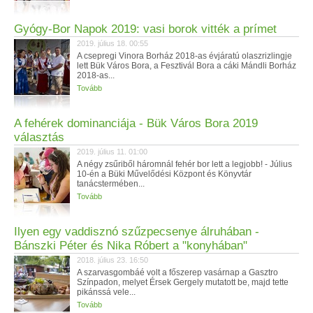
Gyógy-Bor Napok 2019: vasi borok vitték a prímet
2019. július 18. 00:55
A csepregi Vinora Borház 2018-as évjáratú olaszrizlingje
lett Bük Város Bora, a Fesztivál Bora a cáki Mándli Borház
2018-as...
Tovább
A fehérek dominanciája - Bük Város Bora 2019
választás
2019. július 11. 01:00
A négy zsűriből háromnál fehér bor lett a legjobb! - Július
10-én a Büki Művelődési Központ és Könyvtár
tanácstermében...
Tovább
Ilyen egy vaddisznó szűzpecsenye álruhában -
Bánszki Péter és Nika Róbert a "konyhában"
2018. július 23. 16:50
A szarvasgombáé volt a főszerep vasárnap a Gasztro
Színpadon, melyet Érsek Gergely mutatott be, majd tette
pikánssá vele...
Tovább