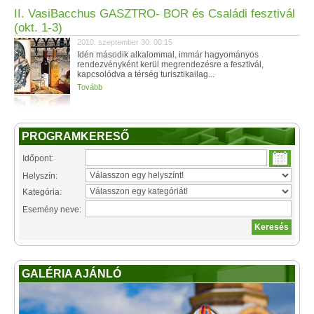
II. VasiBacchus GASZTRO- BOR és Családi fesztivál
(okt. 1-3)
2010. szeptember 30. 00:15
Idén második alkalommal, immár hagyományos
rendezvényként kerül megrendezésre a fesztivál,
kapcsolódva a térség turisztikailag...
Tovább
PROGRAMKERESŐ
Időpont:
Helyszín:
Kategória:
Esemény neve:
GALÉRIA AJÁNLÓ