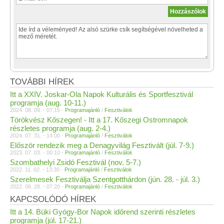
TOVÁBBI HÍREK
Itt a XXIV. Joskar-Ola Napok Kulturális és Sportfesztivál
programja (aug. 10-11.)
2024. 08. 09. - 07:15 -
Programajánló
/
Fesztiválok
Törökvész Kőszegen! - Itt a 17. Kőszegi Ostromnapok
részletes programja (aug. 2-4.)
2024. 07. 31. - 14:00 -
Programajánló
/
Fesztiválok
Először rendezik meg a Denagyvilág Fesztivált (júl. 7-9.)
2023. 07. 03. - 00:10 -
Programajánló
/
Fesztiválok
Szombathelyi Zsidó Fesztivál (nov. 5-7.)
2022. 11. 02. - 13:30 -
Programajánló
/
Fesztiválok
Szerelmesek Fesztiválja Szentgotthárdon (jún. 28. - júl. 3.)
2022. 06. 28. - 07:20 -
Programajánló
/
Fesztiválok
KAPCSOLÓDÓ HÍREK
Itt a 14. Büki Gyógy-Bor Napok időrend szerinti részletes
programja (júl. 17-21.)