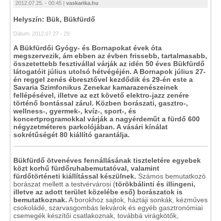
2012.07.25. - 00:45 |
vaskarika.hu
Helyszín: Bük, Bükfürdő
Dátum: 2012.07.27 - 29.
A Bükfürdői Gyógy- és Bornapokat évek óta
megszervezik, ám ebben az évben frissebb, tartalmasabb,
összetettebb fesztivállal várják az idén 50 éves Bükfürdő
látogatóit július utolsó hétvégéjén. A Bornapok július 27-
én reggel zenés ébresztővel kezdődik és 29-én este a
Savaria Szimfonikus Zenekar kamarazenészeinek
fellépésével, illetve az ezt követő elektro-jazz zenére
történő bontással zárul. Közben borászati, gasztro-,
wellness-, gyermek-, kvíz-, sport-, és
koncertprogramokkal várják a nagyérdeműt a fürdő 600
négyzetméteres parkolójában. A vásári kínálat
sokrétűségét 80 kiállító garantálja.
Bükfürdő ötvenéves fennállásának tiszteletére egyebek
közt
korhű fürdőruhabemutatóval, valamint
fürdőtörténeti kiállítással készülnek.
Számos bemutatkozó
borászat mellett a testvérvárosi (
törökbálinti és illingeni,
illetve az adott terület közelébe eső) borászatok is
bemutatkoznak.
A borokhoz sajtok, háztáji sonkák, kézműves
csokoládé, szarvasgombás lekvárok és egyéb gasztronómiai
csemegék készítői csatlakoznak, továbbá virágkötők,