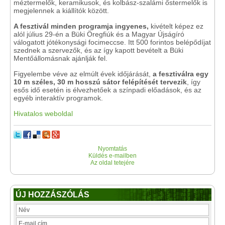
méztermelők, keramikusok, és kolbász-szalámi őstermelők is
megjelennek a kiállítók között.
A fesztivál minden programja ingyenes,
kivételt képez ez
alól július 29-én a Büki Öregfiúk és a Magyar Újságíró
válogatott jótékonysági focimeccse. Itt 500 forintos belépődíjat
szednek a szervezők, és az így kapott bevételt a Büki
Mentőállomásnak ajánlják fel.
Figyelembe véve az elmúlt évek időjárását,
a fesztiválra egy
10 m széles, 30 m hosszú sátor felépítését tervezik
, így
esős idő esetén is élvezhetőek a színpadi előadások, és az
egyéb interaktív programok.
Hivatalos weboldal
Nyomtatás
Küldés e-mailben
Az oldal tetejére
ÚJ HOZZÁSZÓLÁS