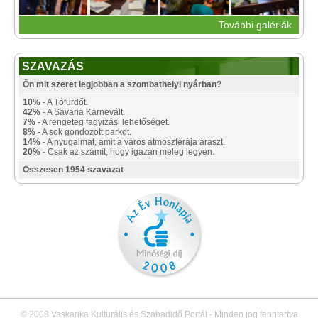
További galériák
SZAVAZÁS
Ön mit szeret legjobban a szombathelyi nyárban?
10%
- A Tófürdőt.
42%
- A Savaria Karnevált.
7%
- A rengeteg fagyizási lehetőséget.
8%
- A sok gondozott parkot.
14%
- A nyugalmat, amit a város atmoszférája áraszt.
20%
- Csak az számít, hogy igazán meleg legyen.
Összesen 1954 szavazat
© 2008 Vaskarika Kulturális és Szabadidő Portál - Minden jog fenntartva