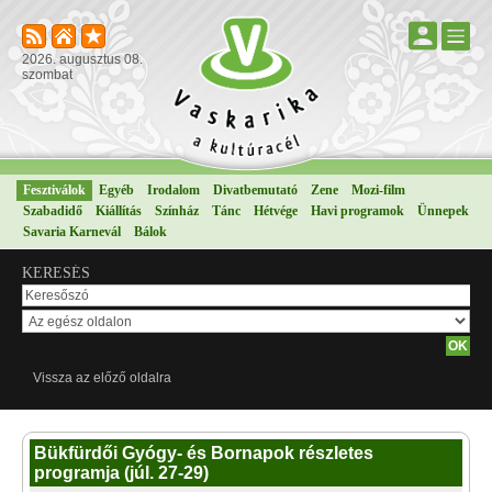
2026. augusztus 08.
szombat
Fesztiválok
Egyéb
Irodalom
Divatbemutató
Zene
Mozi-film
Szabadidő
Kiállítás
Színház
Tánc
Hétvége
Havi programok
Ünnepek
Savaria Karnevál
Bálok
KERESÉS
Vissza az előző oldalra
Bükfürdői Gyógy- és Bornapok részletes
programja (júl. 27-29)