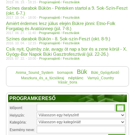
2019. 06. 19. - 18:15 -
Programajánló
/
Fesztiválok
Színes darabok Bükön - Pénteken startol a 9. Sok-Szín-Feszt
(okt. 6-7.)
2017. 10. 04. - 18:00 -
Programajánló
/
Fesztiválok
Amiért érdemes lesz július elején Bükre jönni: Etno-Folk
Forgatag és Aratóünnep (júl. 7-8.)
2017. 06. 27. - 11:40 -
Programajánló
/
Fesztiválok
Színes darabok Bükön - 8. Sok-szín-Feszt (okt. 8-9.)
2016. 10. 04. - 12:15 -
Programajánló
/
Fesztiválok
Csík nyit, Quimby zár, avagy öt nap a bor és a zene körül - X.
Gyógy-Bor Napok Büki Gasztrofesztivál (júl. 22-26.)
2015. 07. 22. - 10:00 -
Programajánló
/
Fesztiválok
Bük
Anima_Sound_System
bornapok
Büki_Gyógyfürdő
néptánc
Maszkura_és_a_tücsökraj
Varnyú_Country
Vásár_bora
PROGRAMKERESŐ
Időpont:
Helyszín:
Kategória:
Esemény neve: