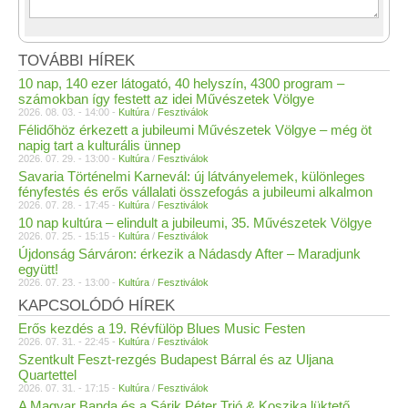
TOVÁBBI HÍREK
10 nap, 140 ezer látogató, 40 helyszín, 4300 program –
számokban így festett az idei Művészetek Völgye
2026. 08. 03. - 14:00 -
Kultúra
/
Fesztiválok
Félidőhöz érkezett a jubileumi Művészetek Völgye – még öt
napig tart a kulturális ünnep
2026. 07. 29. - 13:00 -
Kultúra
/
Fesztiválok
Savaria Történelmi Karnevál: új látványelemek, különleges
fényfestés és erős vállalati összefogás a jubileumi alkalmon
2026. 07. 28. - 17:45 -
Kultúra
/
Fesztiválok
10 nap kultúra – elindult a jubileumi, 35. Művészetek Völgye
2026. 07. 25. - 15:15 -
Kultúra
/
Fesztiválok
Újdonság Sárváron: érkezik a Nádasdy After – Maradjunk
együtt!
2026. 07. 23. - 13:00 -
Kultúra
/
Fesztiválok
KAPCSOLÓDÓ HÍREK
Erős kezdés a 19. Révfülöp Blues Music Festen
2026. 07. 31. - 22:45 -
Kultúra
/
Fesztiválok
Szentkult Feszt-rezgés Budapest Bárral és az Uljana
Quartettel
2026. 07. 31. - 17:15 -
Kultúra
/
Fesztiválok
A Magyar Banda és a Sárik Péter Trió & Koszika lüktető