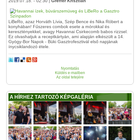
2019.07.18. - 02:30 |
Greffer Krisztián
LiBeRo, azaz Horváth Lívia, Szép Bence és Nika Róbert a
konyhában! Fűszeres combok esete a mórokkal és
keresztényekkel, avagy Havannai Csirkecomb babos rizzsel.
Ez olvashatjuk a receptkártyán, ami alapján elkészült a 14.
Gyógy-Bor Napok - Büki Gasztrofesztivál első napjának
ínycsiklandozó étele.
Nyomtatás
Küldés e-mailben
Az oldal tetejére
A HÍRHEZ TARTOZÓ KÉPGALÉRIA