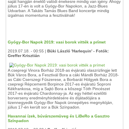
saját hangján éneklő valódi énekesre mindig van igény. Ahogy
július 17-én is volt a Gyógy-Bor Napokon, a Jazz-Blues
Udvarban. A Takáts Tamás Blues Band koncertje mindig
izgalmas momentuma a fesztiválnak!
Gyógy-Bor Napok 2019: vasi borok vitték a prímet
2019.07.18. - 00:55 |
Büki László 'Harlequin' - Fotók:
Greffer Krisztián
A csepregi Vinora Borház 2018-as évjáratú olaszrizlingje lett
Bük Város Bora, a Fesztivál Bora a cáki Mándli Borház 2018-
as Cáki Cserszegi Fűszerese, a Borbarát Hölgyek Bora a
csepregi Répcementi Borpince 2017-es évjáratú Soproni
Kékfrankosa, míg a Sajtó Bora a kőszegi Tóth Pincészet
2017-es évjáratú Chardonnay-ja. Az egy héttel ezelőtti
borverseny eredményhirdetésére és díjátadójára a
tizennegyedik Gyógy-Bor Napok ünnepélyes megnyitóján,
július 17-én került sor a Bük Színpadon.
Havannai ízek, búvárszemüveg és LiBeRo a Gasztro
Színpadon