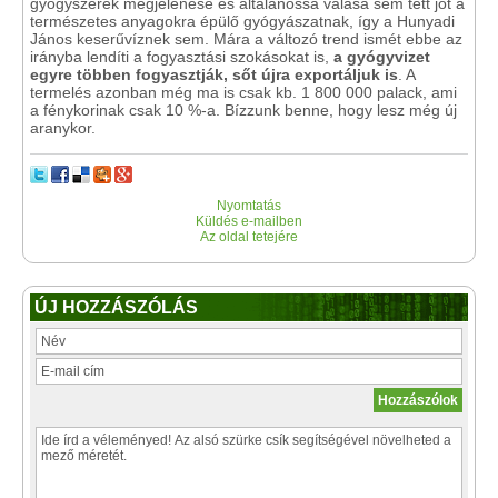
gyógyszerek megjelenése és általánossá válása sem tett jót a
természetes anyagokra épülő gyógyászatnak, így a Hunyadi
János keserűvíznek sem. Mára a változó trend ismét ebbe az
irányba lendíti a fogyasztási szokásokat is,
a gyógyvizet
egyre többen fogyasztják, sőt újra exportáljuk is
. A
termelés azonban még ma is csak kb. 1 800 000 palack, ami
a fénykorinak csak 10 %-a. Bízzunk benne, hogy lesz még új
aranykor.
Nyomtatás
Küldés e-mailben
Az oldal tetejére
ÚJ HOZZÁSZÓLÁS