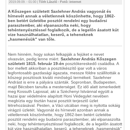
2019.09.09. - 01:00 |
Tóth László - Fotó: internet
A Kőszegen született Saxlehner András vagyonát és
hírnevét annak a véletlennek köszönhette, hogy 1862-
ben betért üzletébe posztót rendelni egy budaörsi
parasztember, aki elpanaszolta neki, hogy
tehéntenyésztéssel foglalkozik, de a legelőn ásatott kút
vize használhatatlan, keserű, a teheneknek
„hasmenésük" van tőle.
Nem hinném, hogy sokan felkapják a fejüket e nevet
olvasván, pedig lenne miért.
Saxlehner András Kőszegen
született 1815. február 19-én
posztókereskedő családba. A
bor mellett akkoriban a posztókészítő ipar volt a város
legfontosabb gazdasági ágazata, messze földre szállították a
kőszegi posztósok kiváló minőségű termékeit. Saxlehner
Andrást is erre a pályára szánták. Sopronban, Budapesten,
majd Bécsben tanulta a mesterséget. Ez idő alatt ismerkedett
meg Kossuth Lajossal, aki a Széchenyi Istvánnal együtt a
hazai ipar védelmére alapított Honi Védegylet nevében
megbízta egy tisztán hazai posztót terjesztő üzlet
létrehozásával. Pesten, a Váci utcában meg is nyitotta sokáig
virágzó üzletét. Vagyonát és hírnevét azonban annak a
véletlennek köszönhette, hogy 1862-ben betért üzletébe
posztót rendelni egy budaörsi parasztember, aki elpanaszolta
neki, hogy tehéntenyésztéssel foglalkozik, de a legelőn ásatott
kút vize használhatatlan, keserű, a teheneknek „hasmenésük"