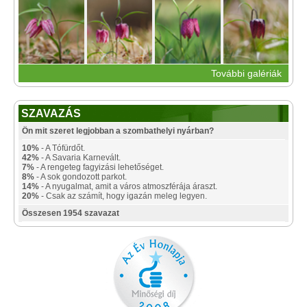
További galériák
SZAVAZÁS
Ön mit szeret legjobban a szombathelyi nyárban?
10%
- A Tófürdőt.
42%
- A Savaria Karnevált.
7%
- A rengeteg fagyizási lehetőséget.
8%
- A sok gondozott parkot.
14%
- A nyugalmat, amit a város atmoszférája áraszt.
20%
- Csak az számít, hogy igazán meleg legyen.
Összesen 1954 szavazat