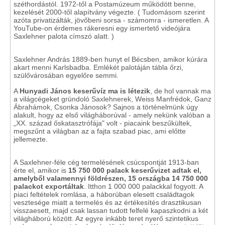
széthordástól. 1972-től a Postamúzeum működött benne,
kezelését 2000-től alapítvány végezte. ( Tudomásom szerint
azóta privatizálták, jövőbeni sorsa - számomra - ismeretlen. A
YouTube-on érdemes rákeresni egy ismertető videójára
Saxlehner palota címszó alatt. )
Saxlehner András 1889-ben hunyt el Bécsben, amikor kúrára
akart menni Karlsbadba. Emlékét palotáján tábla őrzi,
szülővárosában egyelőre semmi.
A
Hunyadi János keserűvíz ma is létezik
, de hol vannak ma
a világcégeket gründoló Saxlehnerek, Weiss Manfrédok, Ganz
Ábrahámok, Csonka Jánosok? Sajnos a történelmünk úgy
alakult, hogy az első világháborúval - amely nekünk valóban a
„XX. század őskatasztrófája" volt - piacaink beszűkültek,
megszűnt a világban az a fajta szabad piac, ami előtte
jellemezte.
A Saxlehner-féle cég termelésének csúcspontját 1913-ban
érte el, amikor is
15 750 000 palack keserűvizet adtak el,
amelyből valamennyi földrészen, 15 országba 14 750 000
palackot exportáltak
. Itthon 1 000 000 palackkal fogyott. A
piaci feltételek romlása, a háborúban elesett családtagok
vesztesége miatt a termelés és az értékesítés drasztikusan
visszaesett, majd csak lassan tudott felfelé kapaszkodni a két
világháború között. Az egyre inkább teret nyerő szintetikus