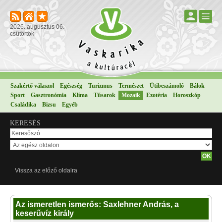
2026. augusztus 06.
csütörtök
Szakértő válaszol
Egészség
Turizmus
Természet
Útibeszámoló
Bálok
Sport
Gasztronómia
Klíma
Tűsarok
Mozaik
Ezotéria
Horoszkóp
Családika
Bizsu
Egyéb
KERESÉS
Vissza az előző oldalra
Az ismeretlen ismerős: Saxlehner András, a
keserűvíz király