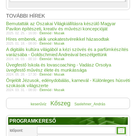
TOVÁBBI HÍREK
Bemutatták az Oszakai Világkiállításra készülő Magyar
Pavilon építészeti, kreatív és művészi koncepcióját
2025. 02. 25. - 16:00 -
Életmód
/
Mozaik
Híres emberek, akik unokatestvéreikkel házasodtak
2025. 01. 18. - 08:00 -
Életmód
/
Mozaik
A digitális kultúra világából a kézi szövés és a parfümkészítés
varázsába - Goldschmied Andreával beszélgettünk
2024. 06. 03. - 00:10 -
Életmód
/
Mozaik
Üvegfestő Iskola és lovascoaching - Vadász Orsolya
üvegfestő művész élete és munkássága
2024. 05. 28. - 17:30 -
Életmód
/
Mozaik
Önjelölt Jézusok, edénydobálás, karnevál - Különleges húsvéti
szokások világszerte
2024. 03. 31. - 08:00 -
Életmód
/
Mozaik
Kőszeg
keserűvíz
Saxlehner_András
PROGRAMKERESŐ
Időpont: