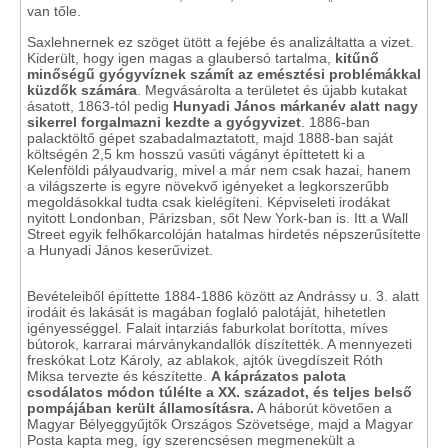
van tőle.
Saxlehnernek ez szöget ütött a fejébe és analizáltatta a vizet.
Kiderült, hogy igen magas a glaubersó tartalma,
kitűnő
minőségű gyógyvíznek számít az emésztési problémákkal
küzdők számára
. Megvásárolta a területet és újabb kutakat
ásatott, 1863-tól pedig
Hunyadi János márkanév alatt nagy
sikerrel forgalmazni kezdte a gyógyvizet
. 1886-ban
palacktöltő gépet szabadalmaztatott, majd 1888-ban saját
költségén 2,5 km hosszú vasúti vágányt építtetett ki a
Kelenföldi pályaudvarig, mivel a már nem csak hazai, hanem
a világszerte is egyre növekvő igényeket a legkorszerűbb
megoldásokkal tudta csak kielégíteni. Képviseleti irodákat
nyitott Londonban, Párizsban, sőt New York-ban is. Itt a Wall
Street egyik felhőkarcolóján hatalmas hirdetés népszerűsítette
a Hunyadi János keserűvizet.
Bevételeiből építtette 1884-1886 között az Andrássy u. 3. alatt
irodáit és lakását is magában foglaló palotáját, hihetetlen
igényességgel. Falait intarziás faburkolat borította, míves
bútorok, karrarai márványkandallók díszítették. A mennyezeti
freskókat Lotz Károly, az ablakok, ajtók üvegdíszeit Róth
Miksa tervezte és készítette.
A káprázatos palota
csodálatos módon túlélte a XX. századot, és teljes belső
pompájában került államosításra.
A háborút követően a
Magyar Bélyeggyűjtők Országos Szövetsége, majd a Magyar
Posta kapta meg, így szerencsésen megmenekült a