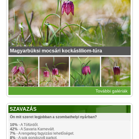
Magyarbüksi mocsári kockásliliom-túra
További galériák
SZAVAZÁS
Ön mit szeret legjobban a szombathelyi nyárban?
10%
- A Tófürdőt.
42%
- A Savaria Karnevált.
7%
- A rengeteg fagyizási lehetőséget.
8%
- A sok gondozott parkot.