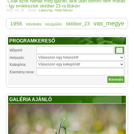
"Csak azok halnak meg igazán, akik után semmi nem marad"
- Így emlékeztek október 23-ra Bükön
2023. 10. 24. - 18:00 -
Látószög
/
Helyi fókusz
vas_megye
1956
október_23
kitüntetés
közgyűlés
PROGRAMKERESŐ
Időpont:
Helyszín:
Kategória:
Esemény neve:
GALÉRIA AJÁNLÓ