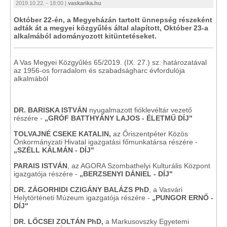
2019.10.22. - 18:00 |
vaskarika.hu
Október 22-én, a Megyeházán tartott ünnepség részeként
adták át a megyei közgyűlés által alapított, Október 23-a
alkalmából adományozott kitüntetéseket.
A Vas Megyei Közgyűlés 65/2019. (IX. 27.) sz. határozatával
az 1956-os forradalom és szabadságharc évfordulója
alkalmából
DR. BARISKA ISTVÁN
nyugalmazott fióklevéltár vezető
részére -
„GRÓF BATTHYÁNY LAJOS - ÉLETMŰ DÍJ"
TOLVAJNÉ CSEKE KATALIN,
az Őriszentpéter Közös
Önkormányzati Hivatal igazgatási főmunkatársa részére -
„SZÉLL KÁLMÁN - DÍJ"
PARAIS ISTVÁN
, az AGORA Szombathelyi Kulturális Központ
igazgatója részére -
„BERZSENYI DÁNIEL - DÍJ"
DR. ZÁGORHIDI CZIGÁNY BALÁZS PhD
, a Vasvári
Helytörténeti Múzeum igazgatója részére -
„PUNGOR ERNŐ -
DÍJ"
DR. LŐCSEI ZOLTÁN PhD,
a Markusovszky Egyetemi