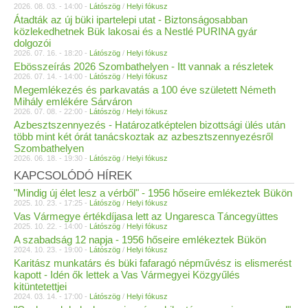
2026. 08. 03. - 14:00 -
Látószög
/
Helyi fókusz
Átadták az új büki ipartelepi utat - Biztonságosabban
közlekedhetnek Bük lakosai és a Nestlé PURINA gyár
dolgozói
2026. 07. 16. - 18:20 -
Látószög
/
Helyi fókusz
Ebösszeírás 2026 Szombathelyen - Itt vannak a részletek
2026. 07. 14. - 14:00 -
Látószög
/
Helyi fókusz
Megemlékezés és parkavatás a 100 éve született Németh
Mihály emlékére Sárváron
2026. 07. 08. - 22:00 -
Látószög
/
Helyi fókusz
Azbesztszennyezés - Határozatképtelen bizottsági ülés után
több mint két órát tanácskoztak az azbesztszennyezésről
Szombathelyen
2026. 06. 18. - 19:30 -
Látószög
/
Helyi fókusz
KAPCSOLÓDÓ HÍREK
"Mindig új élet lesz a vérből" - 1956 hőseire emlékeztek Bükön
2025. 10. 23. - 17:25 -
Látószög
/
Helyi fókusz
Vas Vármegye értékdíjasa lett az Ungaresca Táncegyüttes
2025. 10. 22. - 14:00 -
Látószög
/
Helyi fókusz
A szabadság 12 napja - 1956 hőseire emlékeztek Bükön
2024. 10. 23. - 19:00 -
Látószög
/
Helyi fókusz
Karitász munkatárs és büki fafaragó népművész is elismerést
kapott - Idén ők lettek a Vas Vármegyei Közgyűlés
kitüntetettjei
2024. 03. 14. - 17:00 -
Látószög
/
Helyi fókusz