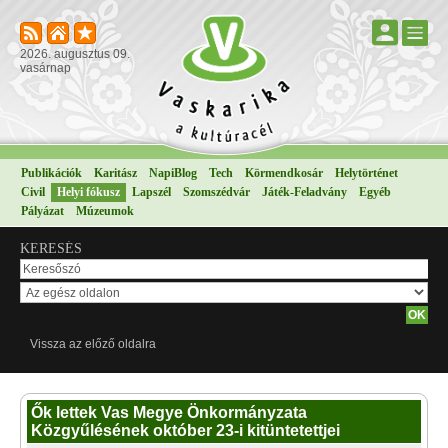
2026. augusztus 09.
vasárnap
Publikációk
Karitász
NapiBlog
Tech
Körmendkosár
Helytörténet
Civil
Helyi fókusz
Lapszél
Szomszédvár
Játék-Feladvány
Egyéb
Pályázat
Múzeumok
KERESÉS
Vissza az előző oldalra
Ők lettek Vas Megye Önkormányzata
Közgyűlésének október 23-i kitüntetettjei