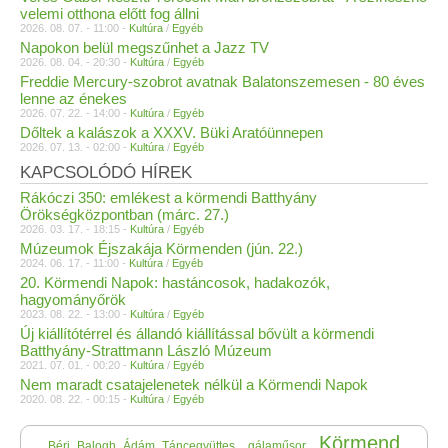
velemi otthona előtt fog állni
2026. 08. 07. - 11:00 -
Kultúra
/
Egyéb
Napokon belül megszűnhet a Jazz TV
2026. 08. 04. - 20:30 -
Kultúra
/
Egyéb
Freddie Mercury-szobrot avatnak Balatonszemesen - 80 éves
lenne az énekes
2026. 07. 22. - 14:00 -
Kultúra
/
Egyéb
Dőltek a kalászok a XXXV. Büki Aratóünnepen
2026. 07. 13. - 02:00 -
Kultúra
/
Egyéb
KAPCSOLÓDÓ HÍREK
Rákóczi 350: emlékest a körmendi Batthyány
Örökségközpontban (márc. 27.)
2026. 03. 17. - 18:15 -
Kultúra
/
Egyéb
Múzeumok Éjszakája Körmenden (jún. 22.)
2024. 06. 17. - 11:00 -
Kultúra
/
Egyéb
20. Körmendi Napok: hastáncosok, hadakozók,
hagyományőrök
2023. 08. 22. - 13:00 -
Kultúra
/
Egyéb
Új kiállítótérrel és állandó kiállítással bővült a körmendi
Batthyány-Strattmann László Múzeum
2021. 07. 01. - 00:20 -
Kultúra
/
Egyéb
Nem maradt csatajelenetek nélkül a Körmendi Napok
2020. 08. 22. - 00:15 -
Kultúra
/
Egyéb
Körmend
Béri_Balogh_Ádám_Táncegyüttes
gálaműsor