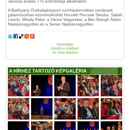
várossá avatás 775 évfordulója alkalmából.
A Batthyány Örökségközpont színháztermében rendezett
gálaműsorban közreműködött Horváth Percsák Sándor, Sabáli
László, Mihály Péter, a Városi Vegyeskar, a Béri Balogh Ádám
Néptáncegyüttes és a Senior Néptáncegyüttes.
Nyomtatás
Küldés e-mailben
Az oldal tetejére
A HÍRHEZ TARTOZÓ KÉPGALÉRIA