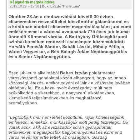
Képgaléria megtekintése
2019.10.29. - 12:30 |
Büki László 'Harlequin'
Október 28-án a rendszerváltást követő 30 évben
elismerésben részesülteket köszöntötte gálaműsorral és
a korábban átadott elismerés megerősítéseként jubileumi
emlékéremmel a várossá avatásának 775 éves jubileumát
ünneplő Körmend városa. A Batthyány Örökségközpont
színháztermében rendezett eseményen közreműködött
Horváth Percsák Sándor, Sabáli László, Mihály Péter, a
Városi Vegyeskar, a Béri Balogh Ádám Néptáncegyüttes
és a Senior Néptáncegyüttes.
Ezen jubileum alkalmából
Bebes István
polgármester
városköszöntő gondolatai között elhangzott, hogy az ünnep
közösségi létezés, amikor egyéni céljaink a közösség javában
oldódnak fel. Ez a közel nyolc évszázadnyi múlt nem
szűkölködött a sikerekben, a nagyszerű alkotásokban,
kiemelkedő teljesítményekben és meghatározó
személyekben.
"Legtöbbjük már nem lehet közöttünk, rájuk kötelességünk
emlékezni, emlékük, munkásságuk előtt pedig tisztelegni. Ők
voltak azok, akik az évszázadok során gyarapították
értékeinket, megalapozták hagyományainkat és Körmend
város nevét ismertté tették az országban. Gazdag