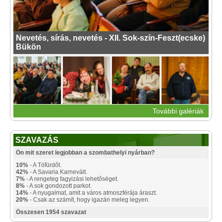
Nevetés, sírás, nevetés - XII. Sok-szín-Feszt(ecske)
Bükön
További galériák
SZAVAZÁS
Ön mit szeret legjobban a szombathelyi nyárban?
10%
- A Tófürdőt.
42%
- A Savaria Karnevált.
7%
- A rengeteg fagyizási lehetőséget.
8%
- A sok gondozott parkot.
14%
- A nyugalmat, amit a város atmoszférája áraszt.
20%
- Csak az számít, hogy igazán meleg legyen.
Összesen 1954 szavazat