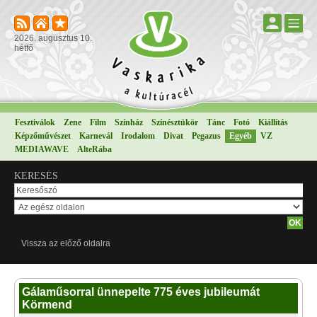
2026. augusztus 10.
hétfő
Fesztiválok
Zene
Film
Színház
Színésztükör
Tánc
Fotó
Kiállítás
Képzőművészet
Karnevál
Irodalom
Divat
Pegazus
Egyéb
VZ
MEDIAWAVE
AlteRába
KERESÉS
Vissza az előző oldalra
Gálaműsorral ünnepelte 775 éves jubileumát
Körmend