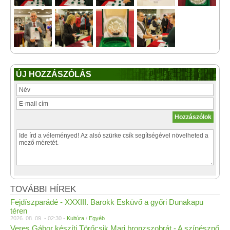
ÚJ HOZZÁSZÓLÁS
TOVÁBBI HÍREK
Fejdíszparádé - XXXIII. Barokk Esküvő a győri Dunakapu
téren
2026. 08. 09. - 02:30 -
Kultúra
/
Egyéb
Veres Gábor készíti Törőcsik Mari bronzszobrát - A színésznő