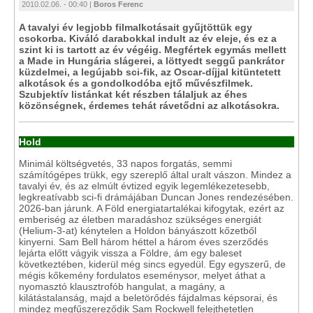
2010.02.06. - 00:40 |
Boros Ferenc
A tavalyi év legjobb filmalkotásait gyűjtöttük egy
csokorba. Kiváló darabokkal indult az év eleje, és ez a
szint ki is tartott az év végéig. Megfértek egymás mellett
a Made in Hungária slágerei, a löttyedt seggű pankrátor
küzdelmei, a legújabb sci-fik, az Oscar-díjjal kitüntetett
alkotások és a gondolkodóba ejtő művészfilmek.
Szubjektív listánkat két részben tálaljuk az éhes
közönségnek, érdemes tehát rávetődni az alkotásokra.
Hold
Minimál költségvetés, 33 napos forgatás, semmi
számítógépes trükk, egy szereplő által uralt vászon. Mindez a
tavalyi év, és az elmúlt évtized egyik legemlékezetesebb,
legkreatívabb sci-fi drámájában Duncan Jones rendezésében.
2026-ban járunk. A Föld energiatartalékai kifogytak, ezért az
emberiség az életben maradáshoz szükséges energiát
(Helium-3-at) kénytelen a Holdon bányászott kőzetből
kinyerni. Sam Bell három héttel a három éves szerződés
lejárta előtt vágyik vissza a Földre, ám egy baleset
következtében, kiderül még sincs egyedül. Egy egyszerű, de
mégis kőkemény fordulatos eseménysor, melyet áthat a
nyomasztó klausztrofób hangulat, a magány, a
kilátástalanság, majd a beletörődés fájdalmas képsorai, és
mindez megfűszereződik Sam Rockwell felejthetetlen