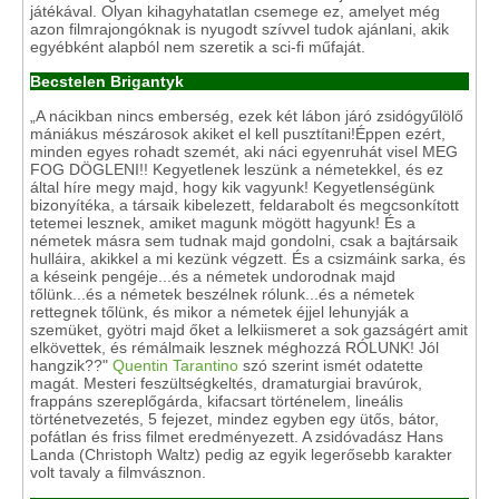
játékával. Olyan kihagyhatatlan csemege ez, amelyet még
azon filmrajongóknak is nyugodt szívvel tudok ajánlani, akik
egyébként alapból nem szeretik a sci-fi műfaját.
Becstelen Brigantyk
„A nácikban nincs emberség, ezek két lábon járó zsidógyűlölő
mániákus mészárosok akiket el kell pusztítani!Éppen ezért,
minden egyes rohadt szemét, aki náci egyenruhát visel MEG
FOG DÖGLENI!! Kegyetlenek leszünk a németekkel, és ez
által híre megy majd, hogy kik vagyunk! Kegyetlenségünk
bizonyítéka, a társaik kibelezett, feldarabolt és megcsonkított
tetemei lesznek, amiket magunk mögött hagyunk! És a
németek másra sem tudnak majd gondolni, csak a bajtársaik
hulláira, akikkel a mi kezünk végzett. És a csizmáink sarka, és
a késeink pengéje...és a németek undorodnak majd
tőlünk...és a németek beszélnek rólunk...és a németek
rettegnek tőlünk, és mikor a németek éjjel lehunyják a
szemüket, gyötri majd őket a lelkiismeret a sok gazságért amit
elkövettek, és rémálmaik lesznek méghozzá RÓLUNK! Jól
hangzik??"
Quentin Tarantino
szó szerint ismét odatette
magát. Mesteri feszültségkeltés, dramaturgiai bravúrok,
frappáns szereplőgárda, kifacsart történelem, lineális
történetvezetés, 5 fejezet, mindez egyben egy ütős, bátor,
pofátlan és friss filmet eredményezett. A zsidóvadász Hans
Landa (Christoph Waltz) pedig az egyik legerősebb karakter
volt tavaly a filmvásznon.