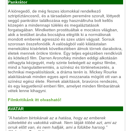
P
ankrátor
A kiöregedő, de még feszes idomokkal rendelkező
sztriptíztáncosnő, és a társadalom peremére szorult, löttyedt
seggű pankrátor találkozása egy használtruha bolt kellős
közepén a mindennapi túlélés és megaláztatások
forgatagában.
Mindketten prostituáltak e mocskos világban,
akik a testűket áruba bocsájtva elégítik ki a normálisnak
mondott emberek agresszió és szex utáni vágyait. Sorsuk
szorosan összefonódik. A valóságból való kilátástalan
menekülési kísérletek következtében álmok törnek darabokra,
életek mennek örökre tönkre. Egy teljes egészében rendkívüli
és kötelező film. Darren Aronofsky minden eddigi alkotásán
otthagyta kézjegyét, mely szinte beleégett az egész filmbe,
mind a hangulatteremtés, a színész és történetvezetés, a
technikai megvalósítások, a dráma terén is. Mickey Rourke
alakításának minden egyes apró mozzanata mögött ott van a
színész egész élete. Remek alakítások, bravúros rendezés,
és egy kegyetlenül emberi film, amelyet minden filmbarátnak
vétek lenne kihagyni.
Filmkritikánk itt olvasható!
AVATAR
"A hatalom birtokának az a hatása, hogy az emberek
süketekké és vakokká válnak. Nem látják többé azt, ami az
orruk előtt van, és nem hallják, ami a fülükbe harsog."