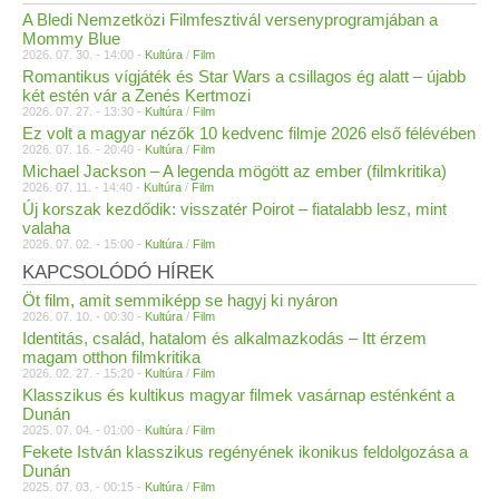
A Bledi Nemzetközi Filmfesztivál versenyprogramjában a
Mommy Blue
2026. 07. 30. - 14:00 -
Kultúra
/
Film
Romantikus vígjáték és Star Wars a csillagos ég alatt – újabb
két estén vár a Zenés Kertmozi
2026. 07. 27. - 13:30 -
Kultúra
/
Film
Ez volt a magyar nézők 10 kedvenc filmje 2026 első félévében
2026. 07. 16. - 20:40 -
Kultúra
/
Film
Michael Jackson – A legenda mögött az ember (filmkritika)
2026. 07. 11. - 14:40 -
Kultúra
/
Film
Új korszak kezdődik: visszatér Poirot – fiatalabb lesz, mint
valaha
2026. 07. 02. - 15:00 -
Kultúra
/
Film
KAPCSOLÓDÓ HÍREK
Öt film, amit semmiképp se hagyj ki nyáron
2026. 07. 10. - 00:30 -
Kultúra
/
Film
Identitás, család, hatalom és alkalmazkodás – Itt érzem
magam otthon filmkritika
2026. 02. 27. - 15:20 -
Kultúra
/
Film
Klasszikus és kultikus magyar filmek vasárnap esténként a
Dunán
2025. 07. 04. - 01:00 -
Kultúra
/
Film
Fekete István klasszikus regényének ikonikus feldolgozása a
Dunán
2025. 07. 03. - 00:15 -
Kultúra
/
Film