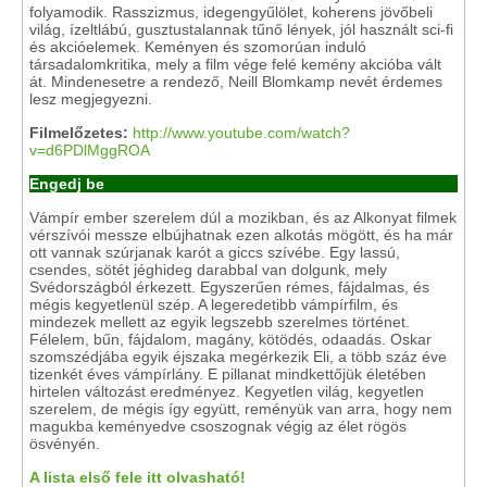
folyamodik. Rasszizmus, idegengyűlölet, koherens jövőbeli
világ, ízeltlábú, gusztustalannak tűnő lények, jól használt sci-fi
és akcióelemek. Keményen és szomorúan induló
társadalomkritika, mely a film vége felé kemény akcióba vált
át. Mindenesetre a rendező, Neill Blomkamp nevét érdemes
lesz megjegyezni.
Filmelőzetes:
http://www.youtube.com/watch?
v=d6PDlMggROA
Engedj be
Vámpír ember szerelem dúl a mozikban, és az Alkonyat filmek
vérszívói messze elbújhatnak ezen alkotás mögött, és ha már
ott vannak szúrjanak karót a giccs szívébe. Egy lassú,
csendes, sötét jéghideg darabbal van dolgunk, mely
Svédországból érkezett. Egyszerűen rémes, fájdalmas, és
mégis kegyetlenül szép. A legeredetibb vámpírfilm, és
mindezek mellett az egyik legszebb szerelmes történet.
Félelem, bűn, fájdalom, magány, kötödés, odaadás. Oskar
szomszédjába egyik éjszaka megérkezik Eli, a több száz éve
tizenkét éves vámpírlány. E pillanat mindkettőjük életében
hirtelen változást eredményez. Kegyetlen világ, kegyetlen
szerelem, de mégis így együtt, reményük van arra, hogy nem
magukba keményedve csoszognak végig az élet rögös
ösvényén.
A lista első fele itt olvasható!