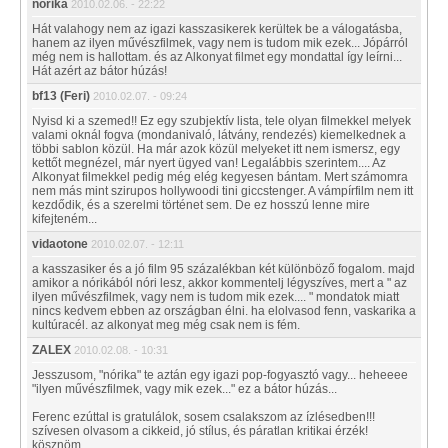
nórika
2010.02.06. - 22:22
Hát valahogy nem az igazi kasszasikerek kerültek be a válogatásba,
hanem az ilyen művészfilmek, vagy nem is tudom mik ezek... Jópárról
még nem is hallottam. és az Alkonyat filmet egy mondattal így leírni...
Hát azért az bátor húzás!
bf13 (Feri)
2010.02.07. - 09:24
Nyisd ki a szemed!! Ez egy szubjektív lista, tele olyan filmekkel melyek
valami oknál fogva (mondanivaló, látvány, rendezés) kiemelkednek a
többi sablon közül. Ha már azok közül melyeket itt nem ismersz, egy
kettőt megnézel, már nyert ügyed van! Legalábbis szerintem.... Az
Alkonyat filmekkel pedig még elég kegyesen bántam. Mert számomra
nem más mint szirupos hollywoodi tini giccstenger. A vámpírfilm nem itt
kezdődik, és a szerelmi történet sem. De ez hosszú lenne mire
kifejteném...
vidaotone
2010.02.07. - 12:11
a kasszasiker és a jó film 95 százalékban két különböző fogalom. majd
amikor a nórikából nóri lesz, akkor kommentelj légyszíves, mert a " az
ilyen művészfilmek, vagy nem is tudom mik ezek.... " mondatok miatt
nincs kedvem ebben az országban élni. ha elolvasod fenn, vaskarika a
kultúracél. az alkonyat meg még csak nem is fém.
ZALEX
2010.02.08. - 10:31
Jesszusom, "nórika" te aztán egy igazi pop-fogyasztó vagy... heheeee
"ilyen művészfilmek, vagy mik ezek..." ez a bátor húzás...
Ferenc ezúttal is gratulálok, sosem csalakszom az ízlésedben!!!
szívesen olvasom a cikkeid, jó stílus, és páratlan kritikai érzék!
kösznöm