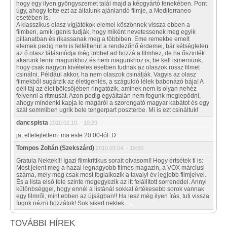
hogy egy ilyen gyöngyszemet talál majd a képgyártó fenekében. Pont
úgy, ahogy tette ezt az általunk ajánlandó filmje, a Mediterraneo
esetében is.
A klasszikus olasz vígjátékok elemei köszönnek vissza ebben a
filmben, amik igenis tudják, hogy miként nevetessenek meg egyik
pillanatban és ríkassanak meg a többiben. Eme remekbe emelt
elemek pedig nem is feltétlenül a rendezőnő érdemei, bár kétségtelen
az ő olasz látásmódja még többet ad hozzá a filmhez, de ha őszinték
akarunk lenni magunkhoz és nem magunkhoz is, be kell ismernünk,
hogy csak nagyon kivételes esetben tudnak az olaszok rossz filmet
csinálni. Például akkor, ha nem olaszok csinálják. Vagyis az olasz
filmekből sugárzik az életigenlés, a száguldó lélek babonázó bája! A
déli táj az élet bölcsőjében ringatózik, aminek nem is olyan nehéz
felvenni a ritmusát. Azon pedig egyáltalán nem fogunk meglepődni,
ahogy mindenki kapja le magáról a szorongató magyar kabátot és egy
szál semmiben ugrik bele tengerpart poszterbe. Mi is ezt csináltuk!
dancspista
2010.02.10. - 19:29
ja, elfelejtettem. ma este 20.00-tól :D
Tompos Zoltán (Szekszárd)
2010.03.04. - 19:50
Gratula Nektek!!! Igazi filmkritikus sorait olvasom!! Hogy értsétek ti is:
Most jelent meg a hazai legnagyobb filmes magazin, a VOX márciusi
száma, mely még csak most foglalkozik a tavalyi év legjobb filmjeivel.
És a lista első fele szinte megegyezik az itt felállított sorrenddel. Annyi
különbséggel, hogy ennél a listánál sokkal értékesebb sorok vannak
egy filmről, mint ebben az újságban!! Ha lesz még ilyen írás, tuti vissza
fogok nézni hozzátok! Sok sikert nektek….
TOVÁBBI HÍREK