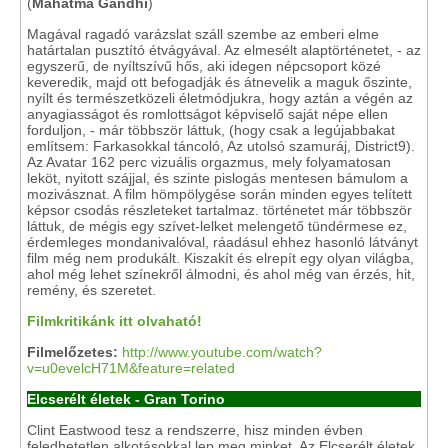
(
Mahatma Gandhi
)
Magával ragadó varázslat száll szembe az emberi elme
határtalan pusztító étvágyával. Az elmesélt alaptörténetet, - az
egyszerű, de nyíltszívű hős, aki idegen népcsoport közé
keveredik, majd ott befogadják és átnevelik a maguk őszinte,
nyílt és természetközeli életmódjukra, hogy aztán a végén az
anyagiasságot és romlottságot képviselő saját népe ellen
forduljon, - már többször láttuk, (hogy csak a legújabbakat
említsem: Farkasokkal táncoló, Az utolsó szamuráj, District9).
Az Avatar 162 perc vizuális orgazmus, mely folyamatosan
leköt, nyitott szájjal, és szinte pislogás mentesen bámulom a
mozivásznat. A film hömpölygése során minden egyes telített
képsor csodás részleteket tartalmaz. történetet már többször
láttuk, de mégis egy szívet-lelket melengető tündérmese ez,
érdemleges mondanivalóval, ráadásul ehhez hasonló látványt
film még nem produkált. Kiszakít és elrepít egy olyan világba,
ahol még lehet színekről álmodni, és ahol még van érzés, hit,
remény, és szeretet.
Filmkritikánk itt olvaható!
Filmelőzetes:
http://www.youtube.com/watch?
v=u0evelcH71M&feature=related
Elcserélt életek - Gran Torino
Clint Eastwood tesz a rendszerre, hisz minden évben
feledhetetlen alkotásokkal lep meg minket. Az Elcserélt életek