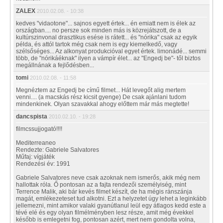
ZALEX
2010.02.08. - 10:38
kedves "vidaotone"... sajnos egyett értek... én emiatt nem is élek az
országban.... no persze sok minden más is közrejátszott, de a
kultúrszinvonal drasztikus esése is rátett... és "nórika" csak az egyik
példa, és attól tartok még csak nem is egy kiemelkedő, vagy
szélsőséges... Az alkonyat produkcióval egyet értek. limonádé... semmi
több, de "nórikáéknak" ilyen a vámpír élet... az "Engedj be"- től biztos
megállnának a fejlődésben...
tomi
2010.02.08. - 11:58
Megnéztem az Engedj be című filmet... Hát levegőt alig mertem
venni.... (a macskás rész kicsit gyenge) De csak ajánlani tudom
mindenkinek. Olyan szavakkal ahogy előttem már más megtette!
dancspista
2010.02.10. - 19:28
filmcssujjogató!!!!
Mediterreaneo
Rendezte: Gabriele Salvatores
Műfaj: vígjáték
Rendezési év: 1991
Gabriele Salvatores neve csak azoknak nem ismerős, akik még nem
hallottak róla. Ő pontosan az a fajta rendezői személyiség, mint
Terrence Malik, aki bár kevés filmet készít, de ha mégis ránszánja
magát, emlékezeteset tud alkotni. Ezt a helyzetet úgy lehet a leginkább
jellemezni, mint amikor valaki gyanútlanul leül egy átlagos kedd este a
tévé elé és egy olyan filmélményben lesz része, amit még évekkel
később is emlegetni fog, pontosan azért, mert nem gondolta volna,