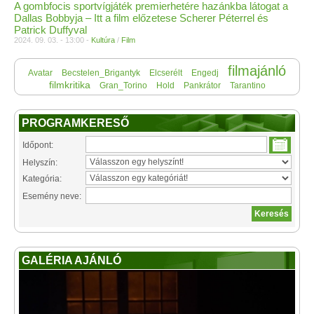
A gombfocis sportvígjáték premierhetére hazánkba látogat a
Dallas Bobbyja – Itt a film előzetese Scherer Péterrel és
Patrick Duffyval
2024. 09. 03. - 13:00 -
Kultúra
/
Film
filmajánló
Avatar
Becstelen_Brigantyk
Elcserélt
Engedj
filmkritika
Gran_Torino
Hold
Pankrátor
Tarantino
PROGRAMKERESŐ
Időpont:
Helyszín:
Kategória:
Esemény neve:
GALÉRIA AJÁNLÓ