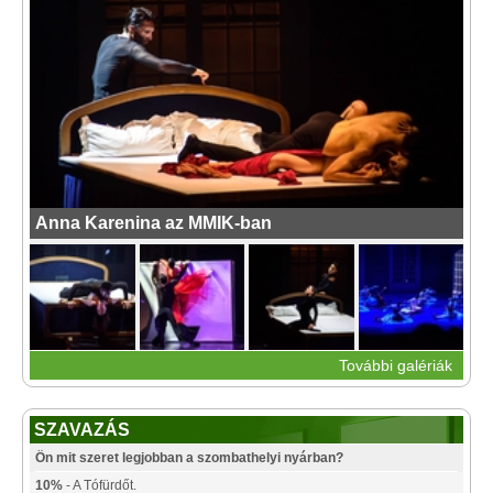
Anna Karenina az MMIK-ban
További galériák
SZAVAZÁS
Ön mit szeret legjobban a szombathelyi nyárban?
10%
- A Tófürdőt.