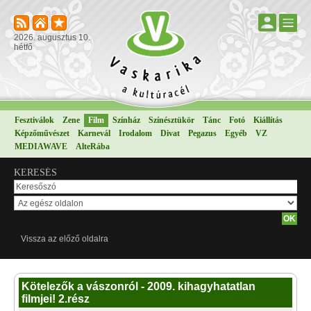
2026. augusztus 10.
hétfő
Fesztiválok
Zene
Film
Színház
Színésztükör
Tánc
Fotó
Kiállítás
Képzőművészet
Karnevál
Irodalom
Divat
Pegazus
Egyéb
VZ
MEDIAWAVE
AlteRába
KERESÉS
Vissza az előző oldalra
Kötelezők a vászonról - 2009. kihagyhatatlan
filmjei! 2.rész