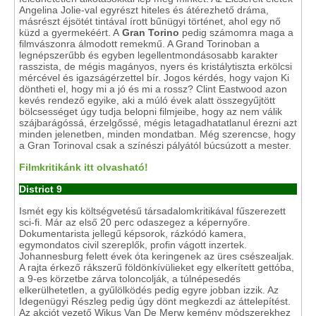
Angelina Jolie-val egyrészt hiteles és átérezhető dráma,
másrészt éjsötét tintával írott bűnügyi történet, ahol egy nő
küzd a gyermekéért. A
Gran Torino
pedig számomra maga a
filmvászonra álmodott remekmű. A Grand Torinoban a
legnépszerűbb és egyben legellentmondásosabb karakter
rasszista, de mégis magányos, nyers és kristálytiszta erkölcsi
mércével és igazságérzettel bír. Jogos kérdés, hogy vajon Ki
döntheti el, hogy mi a jó és mi a rossz? Clint Eastwood azon
kevés rendező egyike, aki a múló évek alatt összegyűjtött
bölcsességet úgy tudja belopni filmjeibe, hogy az nem válik
szájbarágóssá, érzelgőssé, mégis letagadhatatlanul érezni azt
minden jelenetben, minden mondatban. Még szerencse, hogy
a Gran Torinoval csak a színészi pályától búcsúzott a mester.
Filmkritikánk itt olvasható!
District 9
Ismét egy kis költségvetésű társadalomkritikával fűszerezett
sci-fi. Már az első 20 perc odaszegez a képernyőre.
Dokumentarista jellegű képsorok, rázkódó kamera,
egymondatos civil szereplők, profin vágott inzertek.
Johannesburg felett évek óta keringenek az üres csészealjak.
A rajta érkező rákszerű földönkívülieket egy elkerített gettóba,
a 9-es körzetbe zárva toloncolják, a túlnépesedés
elkerülhetetlen, a gyűlölködés pedig egyre jobban izzik. Az
Idegenügyi Részleg pedig úgy dönt megkezdi az áttelepítést.
Az akciót vezető Wikus Van De Merw kemény módszerekhez