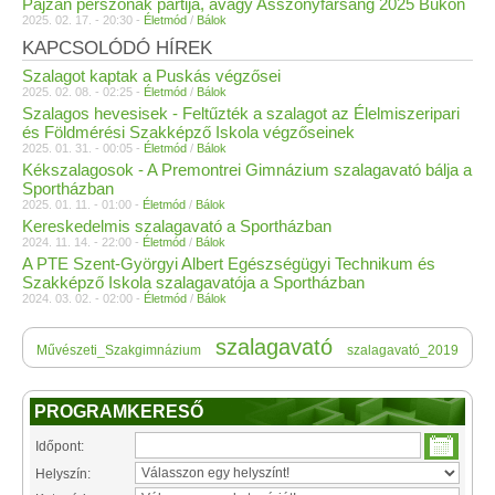
Pajzán perszónák partija, avagy Asszonyfarsang 2025 Bükön
2025. 02. 17. - 20:30 -
Életmód
/
Bálok
KAPCSOLÓDÓ HÍREK
Szalagot kaptak a Puskás végzősei
2025. 02. 08. - 02:25 -
Életmód
/
Bálok
Szalagos hevesisek - Feltűzték a szalagot az Élelmiszeripari
és Földmérési Szakképző Iskola végzőseinek
2025. 01. 31. - 00:05 -
Életmód
/
Bálok
Kékszalagosok - A Premontrei Gimnázium szalagavató bálja a
Sportházban
2025. 01. 11. - 01:00 -
Életmód
/
Bálok
Kereskedelmis szalagavató a Sportházban
2024. 11. 14. - 22:00 -
Életmód
/
Bálok
A PTE Szent-Györgyi Albert Egészségügyi Technikum és
Szakképző Iskola szalagavatója a Sportházban
2024. 03. 02. - 02:00 -
Életmód
/
Bálok
szalagavató
Művészeti_Szakgimnázium
szalagavató_2019
PROGRAMKERESŐ
Időpont:
Helyszín: