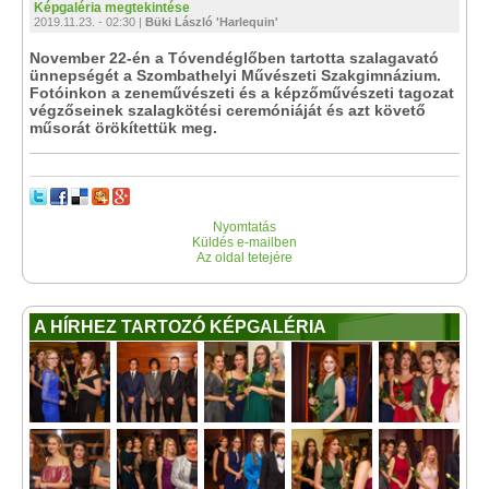
Képgaléria megtekintése
2019.11.23. - 02:30 |
Büki László 'Harlequin'
November 22-én a Tóvendéglőben tartotta szalagavató
ünnepségét a Szombathelyi Művészeti Szakgimnázium.
Fotóinkon a zeneművészeti és a képzőművészeti tagozat
végzőseinek szalagkötési ceremóniáját és azt követő
műsorát örökítettük meg.
Nyomtatás
Küldés e-mailben
Az oldal tetejére
A HÍRHEZ TARTOZÓ KÉPGALÉRIA