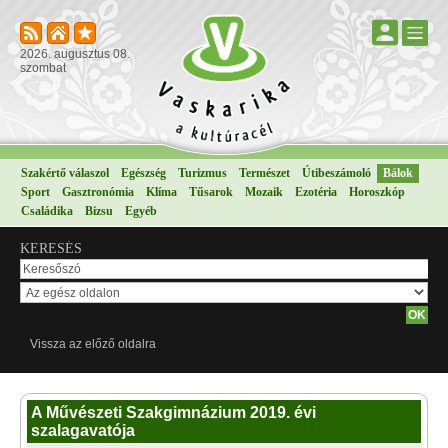
2026. augusztus 08.
szombat
Szakértő válaszol
Egészség
Turizmus
Természet
Útibeszámoló
Bálok
Sport
Gasztronómia
Klíma
Tűsarok
Mozaik
Ezotéria
Horoszkóp
Családika
Bizsu
Egyéb
KERESÉS
Vissza az előző oldalra
A Művészeti Szakgimnázium 2019. évi
szalagavatója