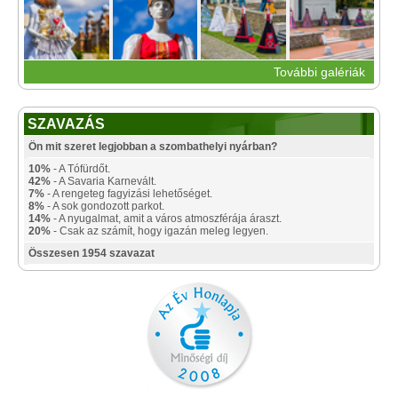
További galériák
SZAVAZÁS
Ön mit szeret legjobban a szombathelyi nyárban?
10%
- A Tófürdőt.
42%
- A Savaria Karnevált.
7%
- A rengeteg fagyizási lehetőséget.
8%
- A sok gondozott parkot.
14%
- A nyugalmat, amit a város atmoszférája áraszt.
20%
- Csak az számít, hogy igazán meleg legyen.
Összesen 1954 szavazat