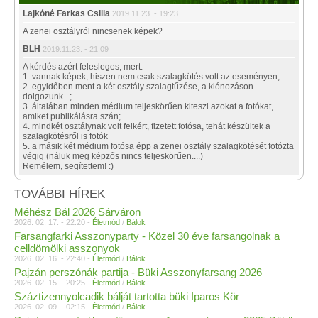
Lajkóné Farkas Csilla
2019.11.23. - 19:23
A zenei osztályról nincsenek képek?
BLH
2019.11.23. - 21:09
A kérdés azért felesleges, mert:
1. vannak képek, hiszen nem csak szalagkötés volt az eseményen;
2. egyidőben ment a két osztály szalagtűzése, a klónozáson
dolgozunk...;
3. általában minden médium teljeskörűen kiteszi azokat a fotókat,
amiket publikálásra szán;
4. mindkét osztálynak volt felkért, fizetett fotósa, tehát készültek a
szalagkötésről is fotók
5. a másik két médium fotósa épp a zenei osztály szalagkötését fotózta
végig (náluk meg képzős nincs teljeskörűen....)
Remélem, segítettem! :)
TOVÁBBI HÍREK
Méhész Bál 2026 Sárváron
2026. 02. 17. - 22:20 -
Életmód
/
Bálok
Farsangfarki Asszonyparty - Közel 30 éve farsangolnak a
celldömölki asszonyok
2026. 02. 16. - 22:40 -
Életmód
/
Bálok
Pajzán perszónák partija - Büki Asszonyfarsang 2026
2026. 02. 15. - 20:25 -
Életmód
/
Bálok
Száztizennyolcadik bálját tartotta büki Iparos Kör
2026. 02. 09. - 02:15 -
Életmód
/
Bálok