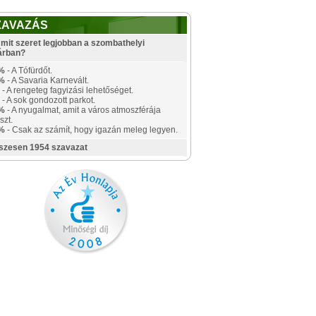
ZAVAZÁS
mit szeret legjobban a szombathelyi
árban?
%
- A Tófürdőt.
%
- A Savaria Karnevált.
- A rengeteg fagyizási lehetőséget.
- A sok gondozott parkot.
%
- A nyugalmat, amit a város atmoszférája
szt.
%
- Csak az számít, hogy igazán meleg legyen.
szesen 1954 szavazat