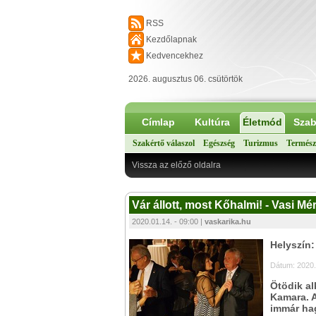
RSS
Kezdőlapnak
Kedvencekhez
2026. augusztus 06. csütörtök
Címlap
Kultúra
Életmód
Szab
Szakértő válaszol
Egészség
Turizmus
Termész
Vissza az előző oldalra
Vár állott, most Kőhalmi! - Vasi Mér
2020.01.14. - 09:00 |
vaskarika.hu
Helyszín
Dátum: 2020.
Ötödik al
Kamara. A
immár ha