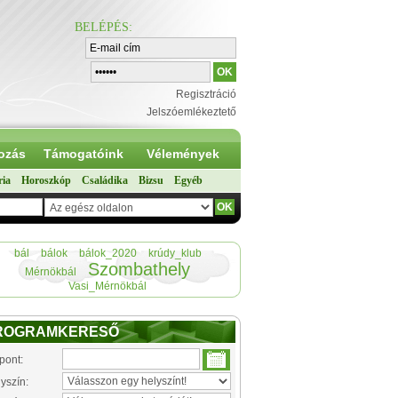
BELÉPÉS
:
Regisztráció
Jelszóemlékeztető
ozás
Támogatóink
Vélemények
ria
Horoszkóp
Családika
Bizsu
Egyéb
bál
bálok
bálok_2020
krúdy_klub
Szombathely
Mérnökbál
Vasi_Mérnökbál
ROGRAMKERESŐ
pont:
yszín: