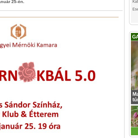
anuár 25-én.
Kat
Es
G
Ma
tú