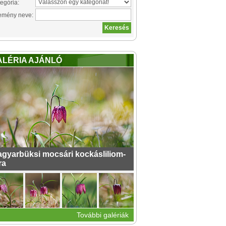
egória:
emény neve:
ALÉRIA AJÁNLÓ
gyarbüksi mocsári kockásliliom-
ra
További galériák