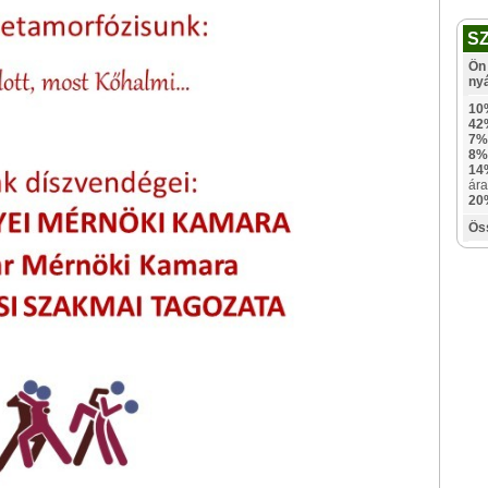
S
Ön 
ny
10
42
7%
8%
14
ára
20
Ös