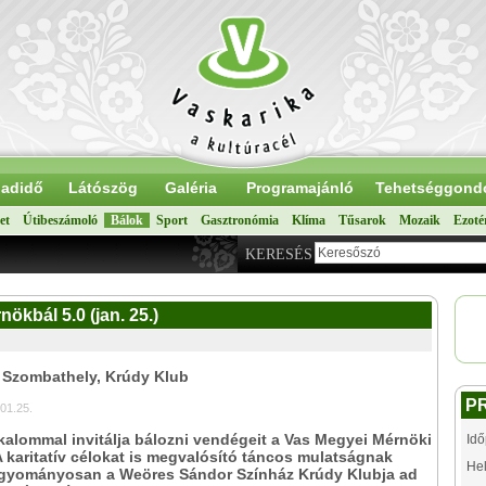
adidő
Látószög
Galéria
Programajánló
Tehetséggond
et
Útibeszámoló
Bálok
Sport
Gasztronómia
Klíma
Tűsarok
Mozaik
Ezoté
KERESÉS
nökbál 5.0 (jan. 25.)
: Szombathely, Krúdy Klub
P
01.25.
kalommal invitálja bálozni vendégeit a Vas Megyei Mérnöki
Idő
 karitatív célokat is megvalósító táncos mulatságnak
Hel
gyományosan a Weöres Sándor Színház Krúdy Klubja ad