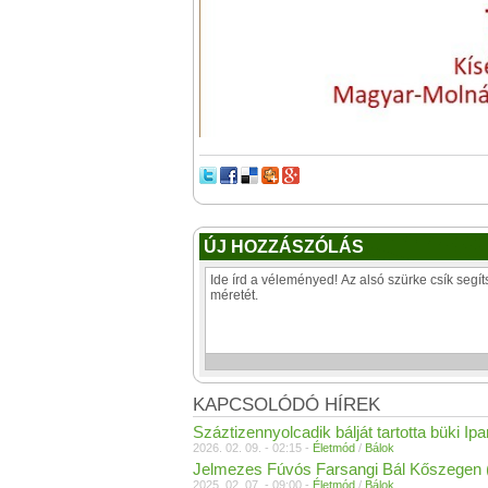
ÚJ HOZZÁSZÓLÁS
KAPCSOLÓDÓ HÍREK
Száztizennyolcadik bálját tartotta büki Ip
2026. 02. 09. - 02:15 -
Életmód
/
Bálok
Jelmezes Fúvós Farsangi Bál Kőszegen (f
2025. 02. 07. - 09:00 -
Életmód
/
Bálok