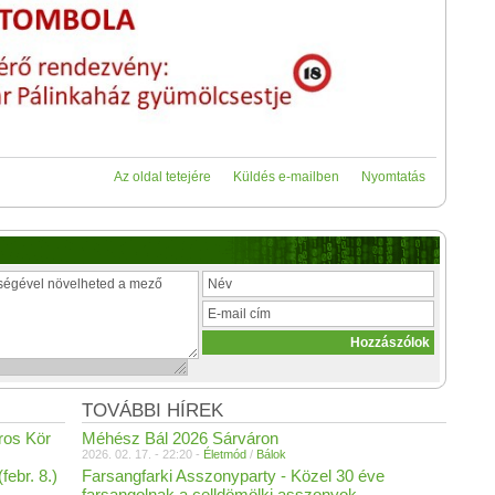
Az oldal tetejére
Küldés e-mailben
Nyomtatás
TOVÁBBI HÍREK
aros Kör
Méhész Bál 2026 Sárváron
2026. 02. 17. - 22:20 -
Életmód
/
Bálok
ebr. 8.)
Farsangfarki Asszonyparty - Közel 30 éve
farsangolnak a celldömölki asszonyok