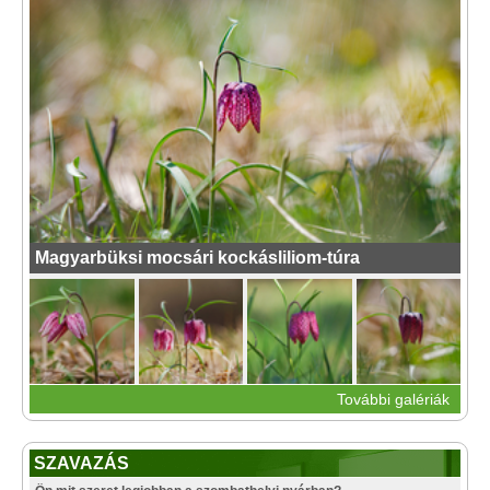
Magyarbüksi mocsári kockásliliom-túra
További galériák
SZAVAZÁS