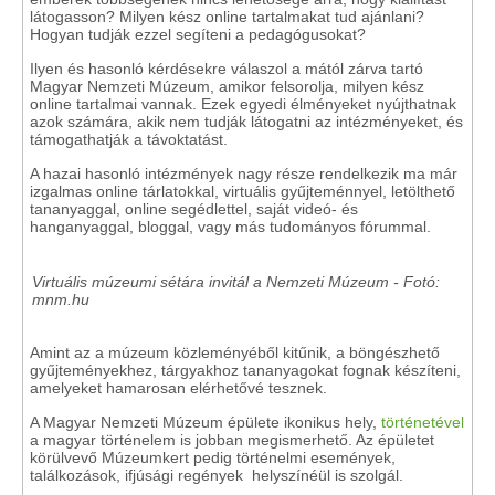
látogasson? Milyen kész online tartalmakat tud ajánlani?
Hogyan tudják ezzel segíteni a pedagógusokat?
Ilyen és hasonló kérdésekre válaszol a mától zárva tartó
Magyar Nemzeti Múzeum, amikor felsorolja, milyen kész
online tartalmai vannak. Ezek egyedi élményeket nyújthatnak
azok számára, akik nem tudják látogatni az intézményeket, és
támogathatják a távoktatást.
A hazai hasonló intézmények nagy része rendelkezik ma már
izgalmas online tárlatokkal, virtuális gyűjteménnyel, letölthető
tananyaggal, online segédlettel, saját videó- és
hanganyaggal, bloggal, vagy más tudományos fórummal.
Virtuális múzeumi sétára invitál a Nemzeti Múzeum - Fotó:
mnm.hu
Amint az a múzeum közleményéből kitűnik, a böngészhető
gyűjteményekhez, tárgyakhoz tananyagokat fognak készíteni,
amelyeket hamarosan elérhetővé tesznek.
A Magyar Nemzeti Múzeum épülete ikonikus hely,
történetével
a magyar történelem is jobban megismerhető. Az épületet
körülvevő Múzeumkert pedig történelmi események,
találkozások, ifjúsági regények helyszínéül is szolgál.