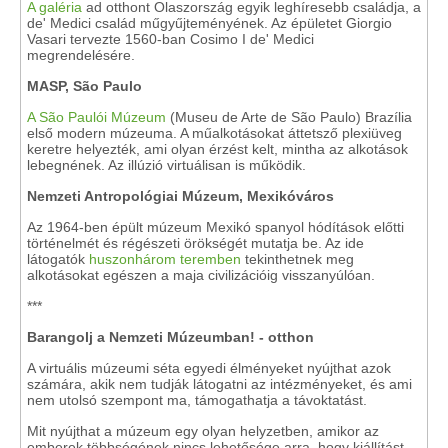
A galéria
ad otthont Olaszország egyik leghíresebb családja, a
de' Medici család műgyűjteményének. Az épületet Giorgio
Vasari tervezte 1560-ban Cosimo I de' Medici
megrendelésére.
MASP, São Paulo
A São Paulói Múzeum
(Museu de Arte de São Paulo) Brazília
első modern múzeuma. A műalkotásokat áttetsző plexiüveg
keretre helyezték, ami olyan érzést kelt, mintha az alkotások
lebegnének. Az illúzió virtuálisan is működik.
Nemzeti Antropológiai Múzeum, Mexikóváros
Az 1964-ben épült múzeum Mexikó spanyol hódítások előtti
történelmét és régészeti örökségét mutatja be. Az ide
látogatók
huszonhárom teremben
tekinthetnek meg
alkotásokat egészen a maja civilizációig visszanyúlóan.
***
Barangolj a Nemzeti Múzeumban! - otthon
A virtuális múzeumi séta egyedi élményeket nyújthat azok
számára, akik nem tudják látogatni az intézményeket, és ami
nem utolsó szempont ma, támogathatja a távoktatást.
Mit nyújthat a múzeum egy olyan helyzetben, amikor az
emberek többségének nincs lehetősége arra, hogy kiállítást