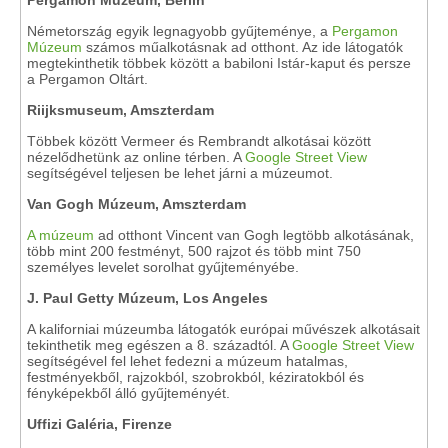
Pergamon Múzeum, Berlin
Németország egyik legnagyobb gyűjteménye, a
Pergamon
Múzeum
számos műalkotásnak ad otthont. Az ide látogatók
megtekinthetik többek között a babiloni Istár-kaput és persze
a Pergamon Oltárt.
Riijksmuseum, Amszterdam
Többek között Vermeer és Rembrandt alkotásai között
nézelődhetünk az online térben. A
Google Street View
segítségével teljesen be lehet járni a múzeumot.
Van Gogh Múzeum, Amszterdam
A múzeum
ad otthont Vincent van Gogh legtöbb alkotásának,
több mint 200 festményt, 500 rajzot és több mint 750
személyes levelet sorolhat gyűjteményébe.
J. Paul Getty Múzeum, Los Angeles
A kaliforniai múzeumba látogatók európai művészek alkotásait
tekinthetik meg egészen a 8. századtól. A
Google Street View
segítségével fel lehet fedezni a múzeum hatalmas,
festményekből, rajzokból, szobrokból, kéziratokból és
fényképekből álló gyűjteményét.
Uffizi Galéria, Firenze