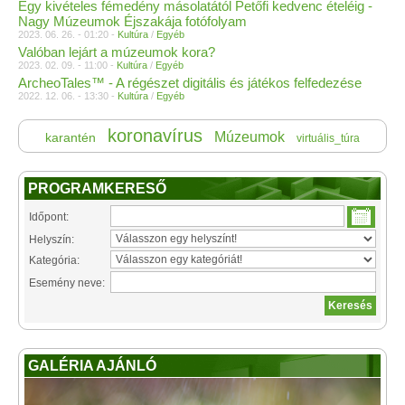
Egy kivételes fémedény másolatától Petőfi kedvenc ételéig -
Nagy Múzeumok Éjszakája fotófolyam
2023. 06. 26. - 01:20 -
Kultúra
/
Egyéb
Valóban lejárt a múzeumok kora?
2023. 02. 09. - 11:00 -
Kultúra
/
Egyéb
ArcheoTales™ - A régészet digitális és játékos felfedezése
2022. 12. 06. - 13:30 -
Kultúra
/
Egyéb
koronavírus
Múzeumok
karantén
virtuális_túra
PROGRAMKERESŐ
Időpont:
Helyszín:
Kategória:
Esemény neve:
GALÉRIA AJÁNLÓ