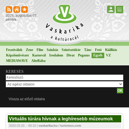
2026. augusztus 07.
péntek
Fesztiválok
Zene
Film
Színház
Színésztükör
Tánc
Fotó
Kiállítás
Képzőművészet
Karnevál
Irodalom
Divat
Pegazus
Egyéb
VZ
MEDIAWAVE
AlteRába
KERESÉS
Vissza az előző oldalra
Virtuális túrára hívnak a leghíresebb múzeumok
2020.03.20. - 00:10 |
vaskarika.hu / turizmus.com