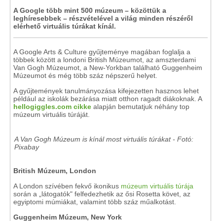
A Google több mint 500 múzeum – közöttük a
leghíresebbek – részvételével a világ minden részéről
elérhető virtuális túrákat kínál.
A Google Arts & Culture gyűjteménye magában foglalja a
többek között a londoni British Múzeumot, az amszterdami
Van Gogh Múzeumot, a New-Yorkban található Guggenheim
Múzeumot és még több száz népszerű helyet.
A gyűjtemények tanulmányozása kifejezetten hasznos lehet
például az iskolák bezárása miatt otthon ragadt diákoknak. A
hellogiggles.com cikke
alapján bemutatjuk néhány top
múzeum virtuális túráját.
A Van Gogh Múzeum is kínál most virtuális túrákat - Fotó:
Pixabay
British Múzeum, London
A London szívében fekvő ikonikus
múzeum virtuális túrája
során a „látogatók" felfedezhetik az ősi Rosetta követ, az
egyiptomi múmiákat, valamint több száz műalkotást.
Guggenheim Múzeum, New York