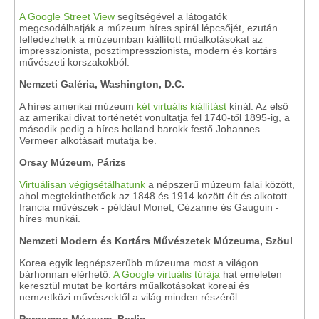
A Google Street View
segítségével a látogatók
megcsodálhatják a múzeum híres spirál lépcsőjét, ezután
felfedezhetik a múzeumban kiállított műalkotásokat az
impresszionista, posztimpresszionista, modern és kortárs
művészeti korszakokból.
Nemzeti Galéria, Washington, D.C.
A híres amerikai múzeum
két virtuális kiállítást
kínál. Az első
az amerikai divat történetét vonultatja fel 1740-től 1895-ig, a
második pedig a híres holland barokk festő Johannes
Vermeer alkotásait mutatja be.
Orsay Múzeum, Párizs
Virtuálisan végigsétálhatunk
a népszerű múzeum falai között,
ahol megtekinthetőek az 1848 és 1914 között élt és alkotott
francia művészek - például Monet, Cézanne és Gauguin -
híres munkái.
Nemzeti Modern és Kortárs Művészetek Múzeuma, Szöul
Korea egyik legnépszerűbb múzeuma most a világon
bárhonnan elérhető.
A Google virtuális túrája
hat emeleten
keresztül mutat be kortárs műalkotásokat koreai és
nemzetközi művészektől a világ minden részéről.