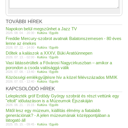
TOVÁBBI HÍREK
Napokon belül megszűnhet a Jazz TV
2026. 08. 04. - 20:30 -
Kultúra
/
Egyéb
Freddie Mercury-szobrot avatnak Balatonszemesen - 80 éves
lenne az énekes
2026. 07. 22. - 14:00 -
Kultúra
/
Egyéb
Dőltek a kalászok a XXXV. Büki Aratóünnepen
2026. 07. 13. - 02:00 -
Kultúra
/
Egyéb
Vasi látássérültek a Fővárosi Nagycirkuszban – amikor a
porondon a csoda valósággá válik
2026. 07. 08. - 13:40 -
Kultúra
/
Egyéb
Közösségi emlékgyűjtésre hív a közel félévszázados MMIK
2026. 07. 03. - 12:40 -
Kultúra
/
Egyéb
KAPCSOLÓDÓ HÍREK
Leleplezték gróf Erdődy György szobrát és részt vettünk egy
"eltolt" időutazáson is a Múzeumok Éjszakáján
2026. 06. 21. - 15:15 -
Kultúra
/
Egyéb
Mitől lesz egy múzeum, kiállítás élmény a fiatalabb
generációnak? - A jelen múzeumának középpontjában a
látogató áll
2025. 05. 15. - 09:45 -
Kultúra
/
Egyéb