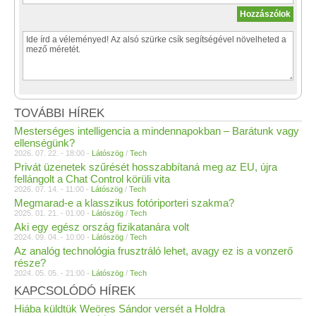
TOVÁBBI HÍREK
Mesterséges intelligencia a mindennapokban – Barátunk vagy
ellenségünk?
2026. 07. 22. - 18:00 -
Látószög
/
Tech
Privát üzenetek szűrését hosszabbítaná meg az EU, újra
fellángolt a Chat Control körüli vita
2026. 07. 14. - 11:00 -
Látószög
/
Tech
Megmarad-e a klasszikus fotóriporteri szakma?
2025. 01. 21. - 01:00 -
Látószög
/
Tech
Aki egy egész ország fizikatanára volt
2024. 09. 04. - 10:00 -
Látószög
/
Tech
Az analóg technológia frusztráló lehet, avagy ez is a vonzerő
része?
2024. 05. 05. - 21:00 -
Látószög
/
Tech
KAPCSOLÓDÓ HÍREK
Hiába küldtük Weöres Sándor versét a Holdra