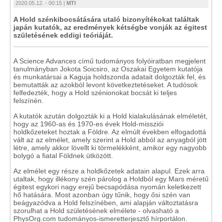
2020.05.12. - 00:15 |
MTI
A Hold szénkibocsátására utaló bizonyítékokat találtak
japán kutatók, az eredmények kétségbe vonják az égitest
születésének eddigi teóriáját.
A Science Advances című tudományos folyóiratban megjelent
tanulmányban Jokota Soicsiro, az Oszakai Egyetem kutatója
és munkatársai a Kaguja holdszonda adatait dolgozták fel, és
bemutatták az azokból levont következtetéseket. A tudósok
felfedezték, hogy a Hold szénionokat bocsát ki teljes
felszínén.
A kutatók azután dolgozták ki a Hold kialakulásának elméletét,
hogy az 1960-as és 1970-es évek Hold-missziói
holdkőzeteket hoztak a Földre. Az elmúlt években elfogadottá
vált az az elmélet, amely szerint a Hold abból az anyagból jött
létre, amely akkor lövellt ki törmelékként, amikor egy nagyobb
bolygó a fiatal Földnek ütközött.
Az elmélet egy része a holdkőzetek adatain alapul. Ezek arra
utaltak, hogy illékony szén párolog a Holdból egy Mars méretű
égitest egykori nagy erejű becsapódása nyomán keletkezett
hő hatására. Most azonban úgy tűnik, hogy ősi szén van
beágyazódva a Hold felszínében, ami alapján változtatásra
szorulhat a Hold születésének elmélete - olvasható a
PhysOrg.com tudományos-ismeretterjesztő hírportálon.