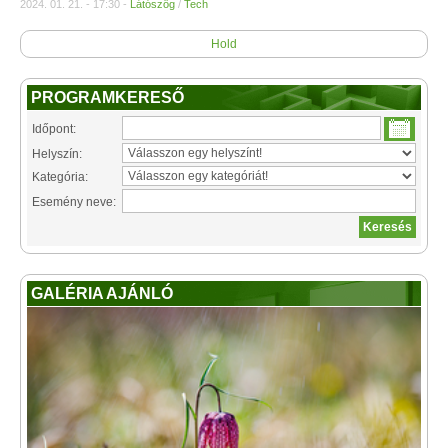
2024. 01. 21. - 17:30 -
Látószög
/
Tech
Hold
PROGRAMKERESŐ
Időpont:
Helyszín:
Kategória:
Esemény neve:
GALÉRIA AJÁNLÓ