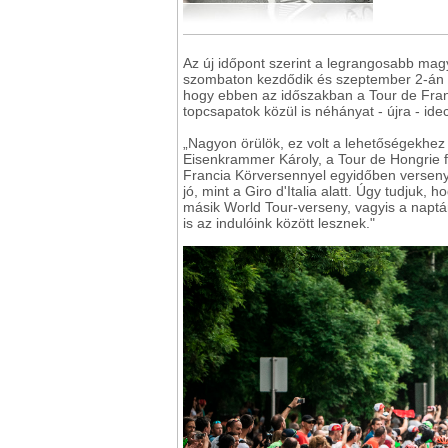
Az új időpont szerint a legrangosabb mag
szombaton kezdődik és szeptember 2-án s
hogy ebben az időszakban a Tour de Franc
topcsapatok közül is néhányat - újra - ide
„Nagyon örülök, ez volt a lehetőségekhez
Eisenkrammer Károly, a Tour de Hongrie fő
Francia Körversennyel egyidőben versen
jó, mint a Giro d'Italia alatt. Úgy tudjuk
másik World Tour-verseny, vagyis a naptár
is az indulóink között lesznek."