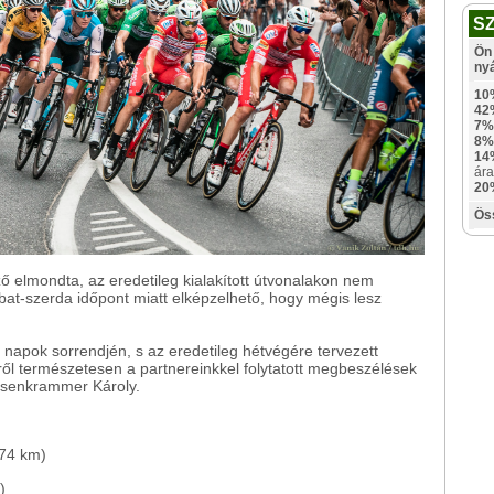
S
Ön 
ny
10
42
7%
8%
14
ára
20
Ös
vező elmondta, az eredetileg kialakított útvonalakon nem
bat-szerda időpont miatt elképzelhető, hogy mégis lesz
 napok sorrendjén, s az eredetileg hétvégére tervezett
ről természetesen a partnereinkkel folytatott megbeszélések
Eisenkrammer Károly.
74 km)
)