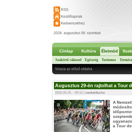
RSS
Kezdőlapnak
Kedvencekhez
2026. augusztus 08. szombat
Címlap
Kultúra
Életmód
Szab
Szakértő válaszol
Egészség
Turizmus
Termész
Vissza az előző oldalra
Augusztus 29-én rajtolhat a Tour 
2020.05.20. - 00:10 |
vaskarika.hu
A Nemzet
módosítot
időpontot
szeptembe
ugyanazon
a Tour de