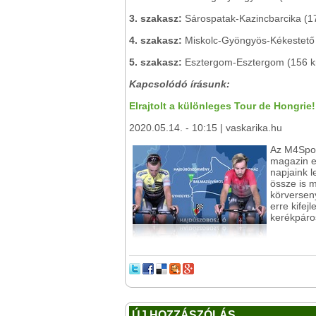
3. szakasz:
Sárospatak-Kazincbarcika (1
4. szakasz:
Miskolc-Gyöngyös-Kékestető
5. szakasz:
Esztergom-Esztergom (156 
Kapcsolódó írásunk:
Elrajtolt a különleges Tour de Hongrie!
2020.05.14. - 10:15 | vaskarika.hu
Az M4Spor
magazin e
napjaink l
össze is m
körverseny
erre kifej
kerékpáros
ÚJ HOZZÁSZÓLÁS