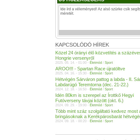
KAPCSOLÓDÓ HÍREK
Közel 24 órányi élő közvetítés a százéve
Hongrie versenyről
2025. 05. 14. - 01:00 -
Életmód
/
Sport
AROO!!! - Spartan Race újratöltve
2025. 04. 16. - 15:30 -
Életmód
/
Sport
Hétvégén Sárváron pattog a labda - II. Sá
Labdarúgó Teremtorna (dec. 21-22.)
2024. 12. 18. - 16:50 -
Életmód
/
Sport
Idén 80km is szerepel az Írottkő Hegyi
Futóverseny távjai között (okt. 6.)
2024. 09. 29. - 19:00 -
Életmód
/
Sport
Több mint száz szolgáltató kedvez most 
bringásoknak a Kerékpárosbarát hétvégé
2024. 09. 18. - 00:20 -
Életmód
/
Sport