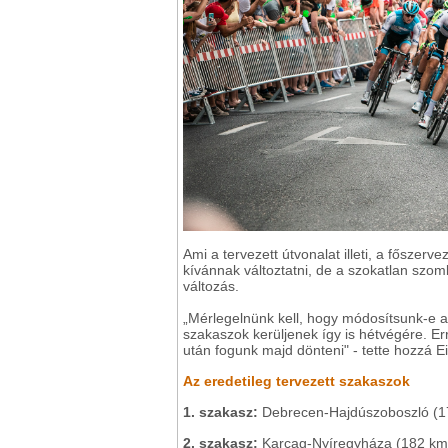
Ami a tervezett útvonalat illeti, a főszer
kívánnak változtatni, de a szokatlan szom
változás.
„Mérlegelnünk kell, hogy módosítsunk-e a
szakaszok kerüljenek így is hétvégére. Er
után fogunk majd dönteni" - tette hozzá 
Az eredetileg tervezett szakaszok
1. szakasz:
Debrecen-Hajdúszoboszló (1
2. szakasz:
Karcag-Nyíregyháza (182 km