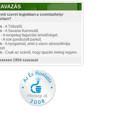
ZAVAZÁS
mit szeret legjobban a szombathelyi
árban?
%
- A Tófürdőt.
%
- A Savaria Karnevált.
- A rengeteg fagyizási lehetőséget.
- A sok gondozott parkot.
%
- A nyugalmat, amit a város atmoszférája
szt.
%
- Csak az számít, hogy igazán meleg legyen.
szesen 1954 szavazat