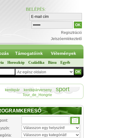
BELÉPÉS
:
Regisztráció
Jelszóemlékeztető
ozás
Támogatóink
Vélemények
ria
Horoszkóp
Családika
Bizsu
Egyéb
sport
kerékpár
kerékpárverseny
Tour_de_Hongrie
ROGRAMKERESŐ
pont:
yszín:
egória: