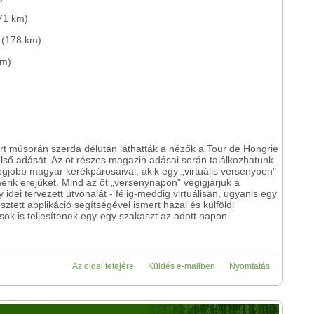
71 km)
 (178 km)
km)
t műsorán szerda délután láthatták a nézők a Tour de Hongrie
lső adását. Az öt részes magazin adásai során találkozhatunk
egjobb magyar kerékpárosaival, akik egy „virtuális versenyben"
érik erejüket. Mind az öt „versenynapon" végigjárjuk a
 idei tervezett útvonalát - félig-meddig virtuálisan, ugyanis egy
lesztett applikáció segítségével ismert hazai és külföldi
ok is teljesítenek egy-egy szakaszt az adott napon.
Az oldal tetejére
Küldés e-mailben
Nyomtatás