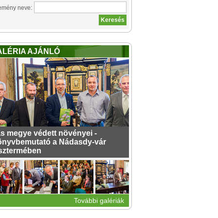
emény neve:
ALÉRIA AJÁNLÓ
s megye védett növényei -
nyvbemutató a Nádasdy-vár
sztermében
További galériák