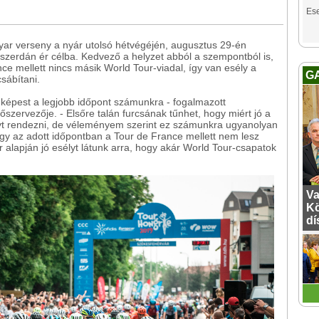
Es
yar verseny a nyár utolsó hétvégéjén, augusztus 29-én
zerdán ér célba. Kedvező a helyzet abból a szempontból is,
e mellett nincs másik World Tour-viadal, így van esély a
G
csábítani.
 képest a legjobb időpont számunkra - fogalmazott
szervezője. - Elsőre talán furcsának tűnhet, hogy miért jó a
yt rendezni, de véleményem szerint ez számunkra ugyanolyan
, hogy az adott időpontban a Tour de France mellett nem lesz
 alapján jó esélyt látunk arra, hogy akár World Tour-csapatok
Va
Kö
dí