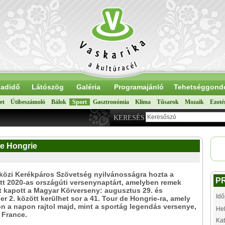
adidő
Látószög
Galéria
Programajánló
Tehetséggond
et
Útibeszámoló
Bálok
Sport
Gasztronómia
Klíma
Tűsarok
Mozaik
Ezoté
KERESÉS
de Hongrie
közi Kerékpáros Szövetség nyilvánosságra hozta a
P
t 2020-as országúti versenynaptárt, amelyben remek
 kapott a Magyar Körverseny: augusztus 29. és
Idő
r 2. között kerülhet sor a 41. Tour de Hongrie-ra, amely
 a napon rajtol majd, mint a sportág legendás versenye,
Hel
 France.
Kat