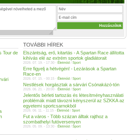
TOVÁBBI HÍREK
s Tour de
Elszántság, erő, kitartás - A Spartan Race állította
kihívás elé az extrém sportok gladiátorait
2026. 07. 19. - 17:30 -
Életmód
/
Sport
Erre figyelj a hétvégén! - Lezárások a Spartan
Race-en
rvári
2026. 07. 15. - 00:15 -
Életmód
/
Sport
Nestlések horgásztak a sárvári Csónakázó-tón
2026. 06. 21. - 20:00 -
Életmód
/
Sport
Jelentős bérleti tartozás és létesítményhasználati
problémák miatt távozni kényszerül az SZKKA az
egyetemi sportcsarnokból
a
2026. 06. 11. - 11:15 -
Életmód
/
Sport
n
Fut a város - Több százan álltak rajthoz a
szombathelyi futóversenyen
2026. 05. 09. - 13:30 -
Életmód
/
Sport