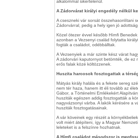
alkalommal sikertelenül.
A Zádorvárat királyi engedély nélkül ke
A cseszneki vár sorsát összehasonlítani 
Zádorvárral, pedig a hely igen jó adottság
Közel ötezer évvel később Hímfi Benedek 
azonban a Vezsenyi család folytatta királ
fogták a családot, odébbálltak.
A Vezsenyiek a már szinte kész várat hagyt
A zádorvári kaputornyot betömték, de ez n
erős falak közé költözzenek.
Huszita harcosok fosztogattak a térs
Mátyás király halála és a fekete sereg szé
nem tér haza, hanem itt éli tovább az él
Gábor, a Történelmi Emlékekért Alapítván
husziták egészen addig fosztogatták a kö
nagyvázsonyi várba. A lakók kérésére a v
husziták fosztogatásainak.
A vár köveinek egy részét a környékbeliek
volt miért átépíteni, így a Magyar Nemze
leleteket is a felszínre hozhatnak.
A Hímfi családot másodszor is megfosz