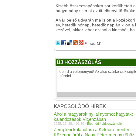
Kisebb összecsapásokra sor kerülhetett a 
hagyomány szerint az itt elhunyt törököket
A vár belső udvarán ma is ott a középkori
év, hetedik hónap, hetedik napján kijön a 
kezével, akkor lehet elvinni a kincsből, ha 
Forrás: M1
ÚJ HOZZÁSZÓLÁS
KAPCSOLÓDÓ HÍREK
Ahol a magyarok nyilai nyomot hagytak:
kalandozások Vicenzában
2025. 12. 28. - 01:30 -
Életmód
/
Útibeszámoló
Zempléni kalandtúra a Kéktúra mentén -
Középhutáról a Nagy Péter-mennykőhöz