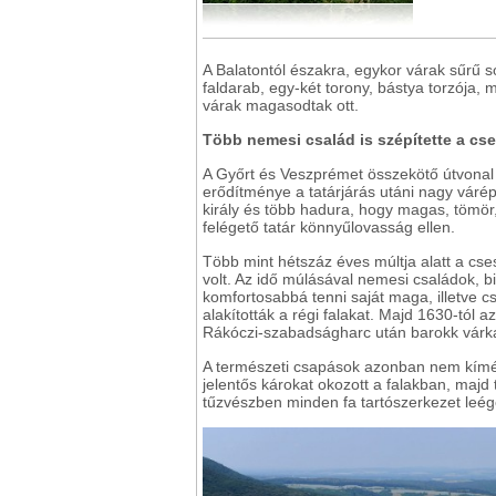
A Balatontól északra, egykor várak sűrű 
faldarab, egy-két torony, bástya torzója,
várak magasodtak ott.
Több nemesi család is szépítette a cse
A Győrt és Veszprémet összekötő útvonal 
erődítménye a tatárjárás utáni nagy váré
király és több hadura, hogy magas, tömör,
felégető tatár könnyűlovasság ellen.
Több mint hétszáz éves múltja alatt a cse
volt. Az idő múlásával nemesi családok, b
komfortosabbá tenni saját maga, illetve c
alakították a régi falakat. Majd 1630-tól az
Rákóczi-szabadságharc után barokk várka
A természeti csapások azonban nem kímél
jelentős károkat okozott a falakban, majd
tűzvészben minden fa tartószerkezet leége