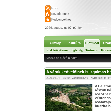
RSS
Kezdőlapnak
Kedvencekhez
2026. augusztus 07. péntek
Címlap
Kultúra
Életmód
Szab
Szakértő válaszol
Egészség
Turizmus
Termész
Vissza az előző oldalra
A várak kedvelőinek is izgalmas he
2021.04.04. - 15:30 |
vaskarika.hu - Nyitókép: MTI
A Balaton
részük kő
cseszneki
védrendsz
csatazajo
huszita h