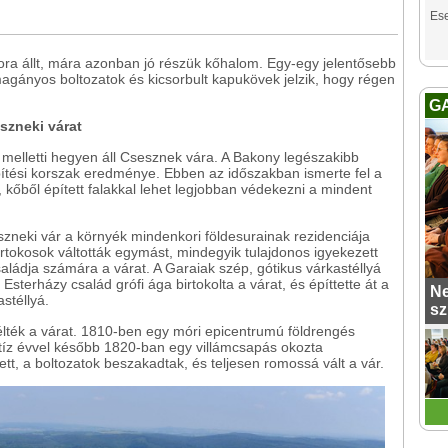
Es
sora állt, mára azonban jó részük kőhalom. Egy-egy jelentősebb
 magányos boltozatok és kicsorbult kapukövek jelzik, hogy régen
G
szneki várat
melletti hegyen áll Csesznek vára. A Bakony legészakibb
pítési korszak eredménye. Ebben az időszakban ismerte fel a
 kőből épített falakkal lehet legjobban védekezni a mindent
szneki vár a környék mindenkori földesurainak rezidenciája
irtokosok váltották egymást, mindegyik tulajdonos igyekezett
saládja számára a várat. A Garaiak szép, gótikus várkastéllyá
 Esterházy család grófi ága birtokolta a várat, és építtette át a
Ne
stéllyá.
sz
ték a várat. 1810-ben egy móri epicentrumú földrengés
 tíz évvel később 1820-ban egy villámcsapás okozta
tt, a boltozatok beszakadtak, és teljesen romossá vált a vár.