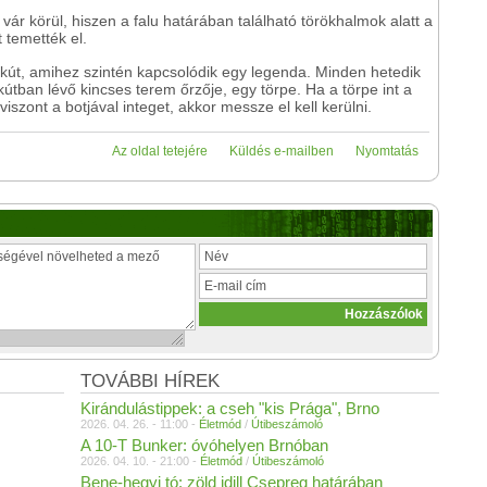
vár körül, hiszen a falu határában található törökhalmok alatt a
 temették el.
 kút, amihez szintén kapcsolódik egy legenda. Minden hetedik
kútban lévő kincses terem őrzője, egy törpe. Ha a törpe int a
viszont a botjával integet, akkor messze el kell kerülni.
Az oldal tetejére
Küldés e-mailben
Nyomtatás
TOVÁBBI HÍREK
Kirándulástippek: a cseh "kis Prága", Brno
2026. 04. 26. - 11:00 -
Életmód
/
Útibeszámoló
A 10-T Bunker: óvóhelyen Brnóban
2026. 04. 10. - 21:00 -
Életmód
/
Útibeszámoló
Bene-hegyi tó: zöld idill Csepreg határában