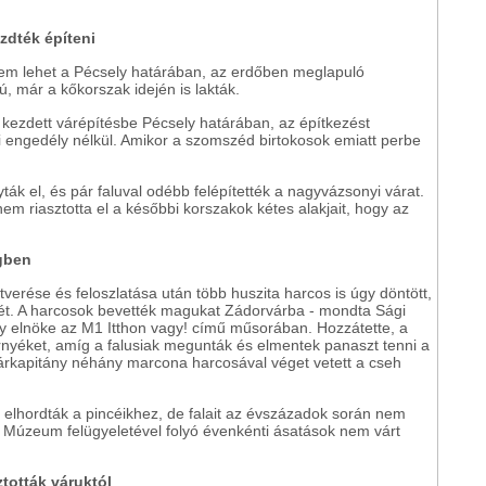
zdték építeni
sem lehet a Pécsely határában, az erdőben meglapuló
ú, már a kőkorszak idején is lakták.
kezdett várépítésbe Pécsely határában, az építkezést
yi engedély nélkül. Amikor a szomszéd birtokosok emiatt perbe
ák el, és pár faluval odébb felépítették a nagyvázsonyi várat.
em riasztotta el a későbbi korszakok kétes alakjait, hogy az
égben
tverése és feloszlatása után több huszita harcos is úgy döntött,
etét. A harcosok bevették magukat Zádorvárba - mondta Sági
y elnöke az M1 Itthon vagy! című műsorában. Hozzátette,
a
rnyéket, amíg a falusiak megunták és elmentek panaszt tenni a
árkapitány néhány marcona harcosával véget vetett a cseh
 elhordták a pincéikhez, de falait az évszázadok során nem
ti Múzeum felügyeletével folyó évenkénti ásatások nem várt
tották váruktól