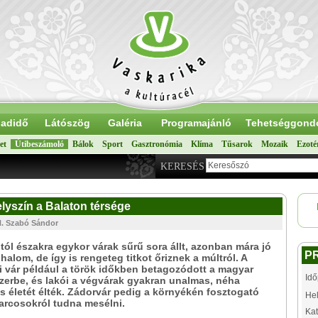
adidő
Látószög
Galéria
Programajánló
Tehetséggond
et
Útibeszámoló
Bálok
Sport
Gasztronómia
Klíma
Tűsarok
Mozaik
Ezoté
KERESÉS
lyszín a Balaton térsége
/H. Szabó Sándor
tól északra egykor várak sűrű sora állt, azonban mára jó
P
halom, de így is rengeteg titkot őriznek a múltról. A
 vár például a török időkben betagozódott a magyar
Idő
erbe, és lakói a végvárak gyakran unalmas, néha
s életét élték. Zádorvár pedig a környékén fosztogató
Hel
arcosokról tudna mesélni.
Kat