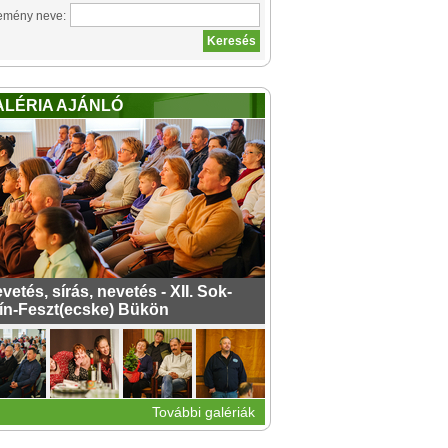
emény neve:
ALÉRIA AJÁNLÓ
vetés, sírás, nevetés - XII. Sok-
ín-Feszt(ecske) Bükön
További galériák