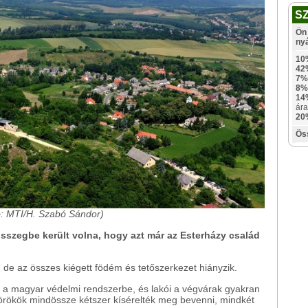
S
Ön 
ny
10
42
7%
8%
14
ára
20
Ös
ó: MTI/H. Szabó Sándor)
összegbe került volna, hogy azt már az Esterházy család
l, de az összes kiégett födém és tetőszerkezet hiányzik.
t a magyar védelmi rendszerbe, és lakói a végvárak gyakran
 törökök mindössze kétszer kísérelték meg bevenni, mindkét