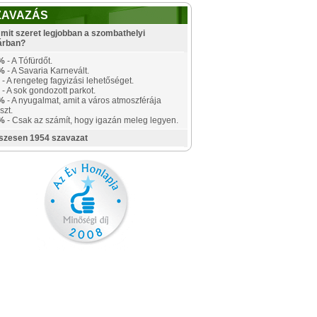
ZAVAZÁS
mit szeret legjobban a szombathelyi
árban?
%
- A Tófürdőt.
%
- A Savaria Karnevált.
- A rengeteg fagyizási lehetőséget.
- A sok gondozott parkot.
%
- A nyugalmat, amit a város atmoszférája
szt.
%
- Csak az számít, hogy igazán meleg legyen.
szesen 1954 szavazat