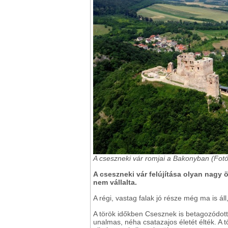
A cseszneki vár romjai a Bakonyban (Fot
A cseszneki vár felújítása olyan nagy 
nem vállalta.
A régi, vastag falak jó része még ma is ál
A török időkben Csesznek is betagozódot
unalmas, néha csatazajos életét élték. A