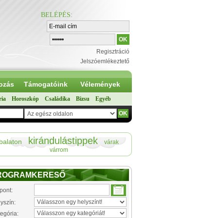
BELÉPÉS
:
Regisztráció
Jelszóemlékeztető
ozás
Támogatóink
Vélemények
ria
Horoszkóp
Családika
Bizsu
Egyéb
kirándulástippek
balaton
várak
várrom
ROGRAMKERESŐ
pont:
yszín:
egória: