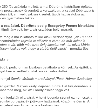
 250 fős zsákfalu mellett, a mai Döbrönte határában építette
oly presztízsnek örvendett a korszakban, a család több tagja is
an állt, s mivel gyakran kísérték távoli hadjáratokra az
k és gyermekeik laktak.
k a családtól, Döbrönte pedig Essegváry Ferenc birtokába
Hímfi lány volt, így a vár családon belül maradt.
te meg a ma is látható félkör alakú védőbástyát. „
Az 1800-as
ttörténész rajzolta le először a várat, de már akkor is
dett a vár, több mint száz évig lakatlan volt, és mivel Mária
jesen logikus volt, hogy a várból építkeztek
" - mondta Sós
lódik
pült, pedig onnan kiválóan belátható a környék. Az építők a
ebben is védhető oldalcsúcsát választották.
Somló várának maradványai (Fotó: Hámor Szabolcs)
élt gazdát. Mátyás király idejében Kinizsi Pál tulajdonában is
ásárolta meg, aki az Erdődy család tagja volt.
nem foglalták el a várat. A helyi legenda szerint ez nemcsak a
 a somlói borospincék jótékony hatásának köszönhetően is. A
en jelentősen kimerítette a borkóstolás.