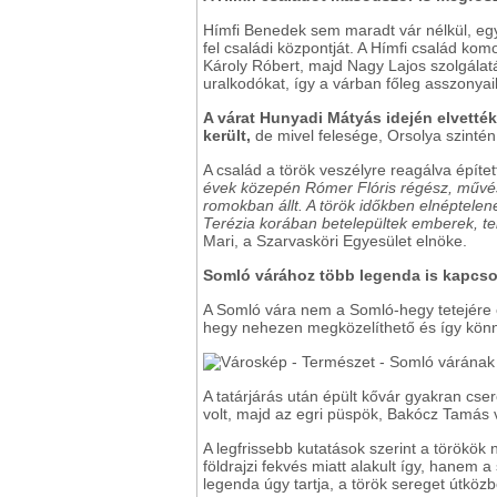
Hímfi Benedek sem maradt vár nélkül, egy
fel családi központját. A Hímfi család kom
Károly Róbert, majd Nagy Lajos szolgálatáb
uralkodókat, így a várban főleg asszonyai
A várat Hunyadi Mátyás idején elvetté
került,
de mivel felesége, Orsolya szintén 
A család a török veszélyre reagálva építet
évek közepén Rómer Flóris régész, művésze
romokban állt. A török időkben elnéptelene
Terézia korában betelepültek emberek, tel
Mari, a Szarvasköri Egyesület elnöke.
Somló várához több legenda is kapcso
A Somló vára nem a Somló-hegy tetejére é
hegy nehezen megközelíthető és így könny
A tatárjárás után épült kővár gyakran cser
volt, majd az egri püspök, Bakócz Tamás v
A legfrissebb kutatások szerint a törökök 
földrajzi fekvés miatt alakult így, hanem
legenda úgy tartja, a török sereget útközb