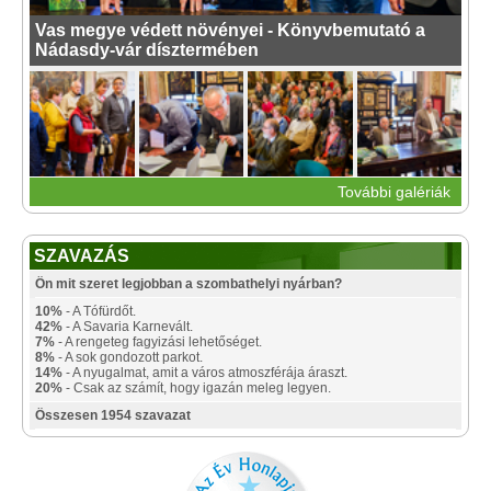
Vas megye védett növényei - Könyvbemutató a
Nádasdy-vár dísztermében
További galériák
SZAVAZÁS
Ön mit szeret legjobban a szombathelyi nyárban?
10%
- A Tófürdőt.
42%
- A Savaria Karnevált.
7%
- A rengeteg fagyizási lehetőséget.
8%
- A sok gondozott parkot.
14%
- A nyugalmat, amit a város atmoszférája áraszt.
20%
- Csak az számít, hogy igazán meleg legyen.
Összesen 1954 szavazat