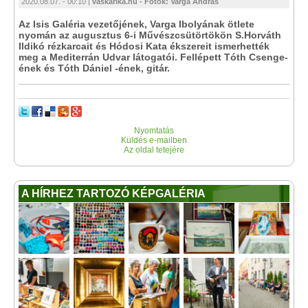
2020.08.07. - 00:10 |
vaskarika.hu - Fotók: Varga András
Az Isis Galéria vezetőjének, Varga Ibolyának ötlete
nyomán az augusztus 6-i Művészcsütörtökön S.Horváth
Ildikó rézkarcait és Hódosi Kata ékszereit ismerhették
meg a Mediterrán Udvar látogatói. Fellépett Tóth Csenge-
ének és Tóth Dániel -ének, gitár.
Nyomtatás
Küldés e-mailben
Az oldal tetejére
A HÍRHEZ TARTOZÓ KÉPGALÉRIA