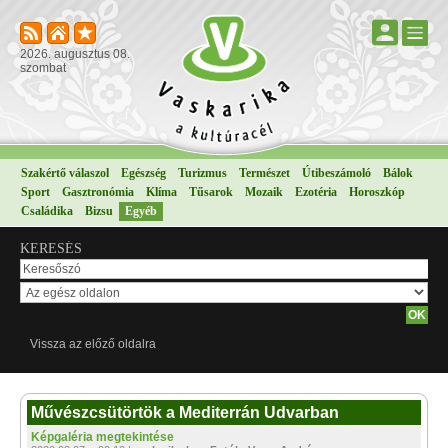
2026. augusztus 08.
szombat
Szakértő válaszol
Egészség
Turizmus
Természet
Útibeszámoló
Bálok
Sport
Gasztronómia
Klíma
Tűsarok
Mozaik
Ezotéria
Horoszkóp
Családika
Bizsu
Egyéb
KERESÉS
Vissza az előző oldalra
Művészcsütörtök a Mediterrán Udvarban
Képgaléria megtekintése