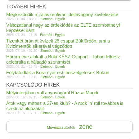
TOVÁBBI HÍREK
Megkezdődik a zalaszentiváni deltavágány kivitelezése
2026. 08. 04. - 08:00 -
Életmód
/
Egyéb
Változatlanul nagy az érdeklődés az ELTE szombathelyi
képzései iránt
2026. 07. 24. - 11:15 -
Életmód
/
Egyéb
Tizenkét órán át kvízelt 26 csapat Bükfürdőn, ami a
Kvizimentők sikerével végződött
2026. 07. 19. - 02:30 -
Életmód
/
Egyéb
Három éve alakult a Büki KÉSZ Csoport - Tábori lelkész
celebrálta a hálaadó szentmisét
2026. 06. 21. - 16:45 -
Életmód
/
Egyéb
Folytatódtak a Kora nyár esti beszélgetések Bükön
2026. 06. 19. - 19:15 -
Életmód
/
Egyéb
KAPCSOLÓDÓ HÍREK
Mélyinterjúban vall anyaságáról Rúzsa Magdi
2022. 06. 16. - 07:15 -
Életmód
/
Egyéb
Átok vagy mítosz a 27-es klub? - A rock 'n' roll továbbra is
szedi az áldozatait
2020. 07. 15. - 17:30 -
Életmód
/
Egyéb
zene
Művészcsütörtök