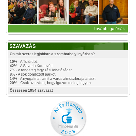
További galériák
SZAVAZÁS
Ön mit szeret legjobban a szombathelyi nyárban?
10%
- A Tófürdőt.
42%
- A Savaria Karnevált.
7%
- A rengeteg fagyizási lehetőséget.
8%
- A sok gondozott parkot.
14%
- A nyugalmat, amit a város atmoszférája áraszt.
20%
- Csak az számít, hogy igazán meleg legyen.
Összesen 1954 szavazat