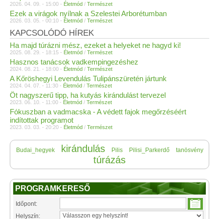
2026. 04. 09. - 15:00 -
Életmód
/
Természet
Ezek a virágok nyílnak a Szelestei Arborétumban
2026. 03. 05. - 00:10 -
Életmód
/
Természet
KAPCSOLÓDÓ HÍREK
Ha majd túrázni mész, ezeket a helyeket ne hagyd ki!
2025. 08. 29. - 18:15 -
Életmód
/
Természet
Hasznos tanácsok vadkempingezéshez
2024. 08. 21. - 18:00 -
Életmód
/
Természet
A Kőröshegyi Levendulás Tulipánszüretén jártunk
2024. 04. 07. - 11:30 -
Életmód
/
Természet
Öt nagyszerű tipp, ha kutyás kirándulást tervezel
2023. 06. 10. - 11:00 -
Életmód
/
Természet
Fókuszban a vadmacska - A védett fajok megőrzéséért
indítottak programot
2023. 03. 03. - 20:20 -
Életmód
/
Természet
kirándulás
Budai_hegyek
Pilis
Pilisi_Parkerdő
tanösvény
túrázás
PROGRAMKERESŐ
Időpont:
Helyszín: