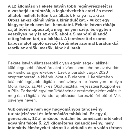
A 12 állomáson Fekete István több regényrészletét is
olvashatják a túrázók, a legkedveltebb erdei és mezei
állatok mellett feltűnik az állatok királya is, aki az
Oroszlán-sziklánál várja a kirándulókat. - Vukot egy
kisgyereknek sem kell bemutatni. Fekete István rókája
saját bőrén tapasztalja meg, milyen szép, és egyben
veszélyes hely is az erdő, ahol a Simabőrű állandó
rettegésben tartja a lakókat. A természettel szoros
kapcsolatot ápoló szerző történetei azonnal barátunkká
teszik az erdők, mezők, lápok állatait.
Fekete István állatszereplői olyan egyéniségek, akiknél
különlegesebb játszótársakat kívánni sem lehetne az óvodás
és kisiskolás gyerekeknek. Ezek a barátok várják 2020
szeptemberétől a kirándulókat a Budapest II. kerületében
található legújabb, digitális tanösvényen - e-ösvényen - mely a
Móra Kiadó, az Aktív- és Ökoturisztikai Fejlesztési Központ és
a Pilisi Parkerdő együttműködésének eredményeként valósult
meg és a Digitális Vándor applikáción keresztül érhető el: Vuk
ösvénye néven.
Vuk ösvénye nem egy hagyományos tanösvény
turistajelzéssel és információs táblákkal. Ez egy új
generációs, 12 állomásos irodalmi és természeti értékeket
egyaránt felölelő, 2,5 kilométeres kalandösvény, mely
interaktív élményeket biztosít a virtuális és a valós térben