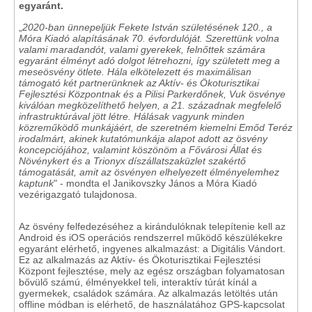
egyaránt.
„
2020-ban ünnepeljük Fekete István születésének 120., a
Móra Kiadó alapításának 70. évfordulóját. Szerettünk volna
valami maradandót, valami gyerekek, felnőttek számára
egyaránt élményt adó dolgot létrehozni, így született meg a
meseösvény ötlete. Hála elkötelezett és maximálisan
támogató két partnerünknek az Aktív- és Ökoturisztikai
Fejlesztési Központnak és a Pilisi Parkerdőnek, Vuk ösvénye
kiválóan megközelíthető helyen, a 21. századnak megfelelő
infrastruktúrával jött létre. Hálásak vagyunk minden
közreműködő munkájáért, de szeretném kiemelni Emőd Teréz
irodalmárt, akinek kutatómunkája alapot adott az ösvény
koncepciójához, valamint köszönöm a Fővárosi Állat és
Növénykert és a Trionyx díszállatszaküzlet szakértő
támogatását, amit az ösvényen elhelyezett élményelemhez
kaptunk
" - mondta el Janikovszky János a Móra Kiadó
vezérigazgató tulajdonosa.
Az ösvény felfedezéséhez a kirándulóknak telepítenie kell az
Android és iOS operációs rendszerrel működő készülékekre
egyaránt elérhető, ingyenes alkalmazást: a Digitális Vándort.
Ez az alkalmazás az Aktív- és Ökoturisztikai Fejlesztési
Központ fejlesztése, mely az egész országban folyamatosan
bővülő számú, élményekkel teli, interaktív túrát kínál a
gyermekek, családok számára. Az alkalmazás letöltés után
offline módban is elérhető, de használatához GPS-kapcsolat