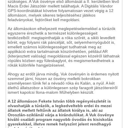
szükséges. A Vuk ösvénye első állomását a II. kerületben lévő
Macis Erdei Játszótér mellett találhatjuk. A Digitális Vándor
GPS-koordinátákat követve folyamatosan vezet végig a 12
állomáson, melyek sikeres teljesítéséhez játékos
feladványokat, fejtörőket kell megoldani.
Az állomásokon elhelyezett meglepetéselemekkel a túrázók
egyszerre érezhetik a természet különlegességeit
testközelből: megtapinthatják a róka szőrét, a sikló levedlett
bőrét, egy folyami rák páncélját, sőt, selyemhernyógubót is,
emellett számos különlegességet tudhatnak meg az
applikáció extra tartalmainak köszönhetően, például AR
(kiterjesztett valóság) megoldással egészen közelről láthatnak
röpülés közben egy fülesbaglyot, és megismerkedhetnek a
rókák különféle hangjelzéseivel.
Ahogy az erdőt járva mindig, Vuk ösvényén is érdemes nyitott
szemmel járni, hiszen az ösvény melletti bokrokban
személyesen tűnik fel a névadó róka és Kalán, a nyúl. A két
élethű állatszobor a különlegesen szép faragott játszótereiről
ismert kapolcsi Ilona-malom Műhelyben készült.
A 12 állomáson Fekete István több regényrészletét is
olvashatják a túrázók, a legkedveltebb erdei és mezei
állatok mellett feltűnik az állatok királya is, aki az
Oroszlán-sziklánál várja a kirándulókat. A Vuk ösvénye
kiváló családi program nagyobb óvodás és kisiskolás
gyerekekkel, illetve remek helyszínt jelent rendhagyó