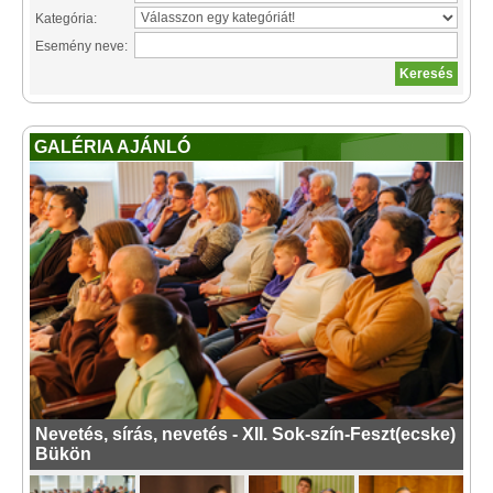
Kategória:
Esemény neve:
GALÉRIA AJÁNLÓ
Nevetés, sírás, nevetés - XII. Sok-szín-Feszt(ecske)
Bükön