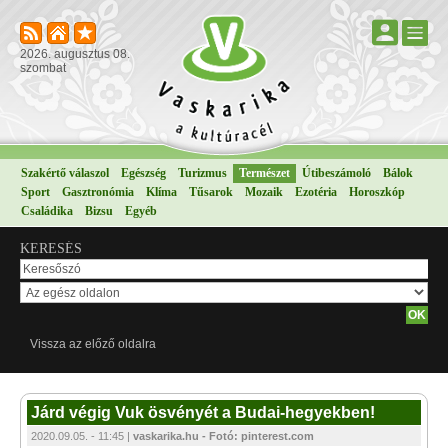
2026. augusztus 08.
szombat
Szakértő válaszol
Egészség
Turizmus
Természet
Útibeszámoló
Bálok
Sport
Gasztronómia
Klíma
Tűsarok
Mozaik
Ezotéria
Horoszkóp
Családika
Bizsu
Egyéb
KERESÉS
Vissza az előző oldalra
Járd végig Vuk ösvényét a Budai-hegyekben!
2020.09.05. - 11:45 |
vaskarika.hu - Fotó: pinterest.com