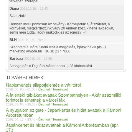
térképén szerepel.
Diana
2021.10.18. - 19:43
Sziasztok!
Honnan indul pontosan az ösvény? Körbejártuk a játszóteret, a
környéket, megkérdeztünk vagy 20 embert köztük helyi lakosokat,
senki nem tudta. Hogy működik ez az egész? :-(
BLH
2021.10.18. - 20:40
Szerintem a Móra Kiadó lesz a megoldás, írjatok nekik pls -:)
marketing@mora.hu +36 30 237 7000
Barbara
2022.01.09. - 17:56
A megoldás a Digitális Vándor app. :) Jó kirándulást
TOVÁBBI HÍREK
Naplementés állapotjelentés a váti tóról
2026. 08. 03. - 01:00 -
Életmód
/
Természet
A fa érték! táblákat avattak Szombathelyen - Akár százmillió
forintot is érhetnek a városi fák
2026. 05. 04. - 15:30 -
Életmód
/
Természet
A nyugalom szigete - Japánkertet és hidat avattak a Kámoni
Arborétumban
2026. 04. 17. - 23:45 -
Életmód
/
Természet
Japánkertet és hidat avatnak a Kámoni Arborétumban (ápr.
17.)