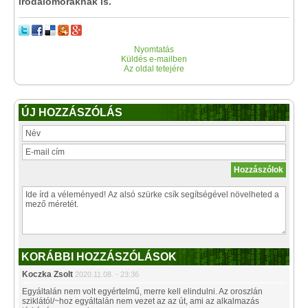
irodalomóráknak is.
Nyomtatás
Küldés e-mailben
Az oldal tetejére
ÚJ HOZZÁSZÓLÁS
KORÁBBI HOZZÁSZÓLÁSOK
Koczka Zsolt
2020.11.08. - 23:36
Egyáltalán nem volt egyértelmű, merre kell elindulni. Az oroszlán
sziklától/~hoz egyáltalán nem vezet az az út, ami az alkalmazás