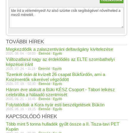
TOVÁBBI HÍREK
Megkezdődik a zalaszentiváni deltavágány kivitelezése
2026. 08. 04. - 08:00 -
Életmód
/
Egyéb
Változatlanul nagy az érdeklődés az ELTE szombathelyi
képzései iránt
2026. 07. 24. - 11:15 -
Életmód
/
Egyéb
Tizenkét órán át kvízelt 26 csapat Bükfürdőn, ami a
Kvizimentők sikerével végződött
2026. 07. 19. - 02:30 -
Életmód
/
Egyéb
Három éve alakult a Büki KÉSZ Csoport - Tábori lelkész
celebrálta a hálaadó szentmisét
2026. 06. 21. - 16:45 -
Életmód
/
Egyéb
Folytatódtak a Kora nyár esti beszélgetések Bükön
2026. 06. 19. - 19:15 -
Életmód
/
Egyéb
KAPCSOLÓDÓ HÍREK
Több mint 5 tonna hulladék gyűlt össze a II. Tisza-tavi PET
Kupán