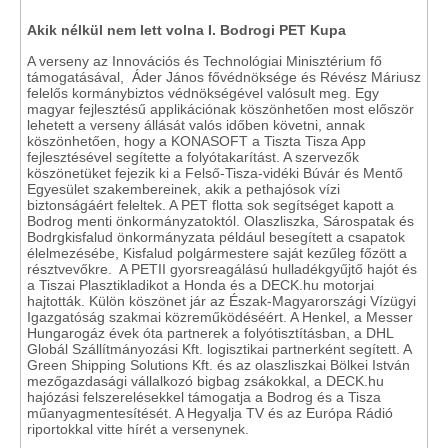
Akik nélkül nem lett volna I. Bodrogi PET Kupa
A verseny az Innovációs és Technológiai Minisztérium fő
támogatásával, Áder János fővédnöksége és Révész Máriusz
felelős kormánybiztos védnökségével valósult meg. Egy
magyar fejlesztésű applikációnak köszönhetően most először
lehetett a verseny állását valós időben követni, annak
köszönhetően, hogy a KONASOFT a Tiszta Tisza App
fejlesztésével segítette a folyótakarítást. A szervezők
köszönetüket fejezik ki a Felső-Tisza-vidéki Búvár és Mentő
Egyesület szakembereinek, akik a pethajósok vízi
biztonságáért feleltek. A PET flotta sok segítséget kapott a
Bodrog menti önkormányzatoktól. Olaszliszka, Sárospatak és
Bodrgkisfalud önkormányzata például besegített a csapatok
élelmezésébe, Kisfalud polgármestere saját kezűleg főzött a
résztvevőkre. A PETII gyorsreagálású hulladékgyűjtő hajót és
a Tiszai Plasztikladikot a Honda és a DECK.hu motorjai
hajtották. Külön köszönet jár az Észak-Magyarországi Vízügyi
Igazgatóság szakmai közreműködéséért. A Henkel, a Messer
Hungarogáz évek óta partnerek a folyótisztításban, a DHL
Globál Szállítmányozási Kft. logisztikai partnerként segített. A
Green Shipping Solutions Kft. és az olaszliszkai Bölkei István
mezőgazdasági vállalkozó bigbag zsákokkal, a DECK.hu
hajózási felszerelésekkel támogatja a Bodrog és a Tisza
műanyagmentesítését. A Hegyalja TV és az Európa Rádió
riportokkal vitte hírét a versenynek.