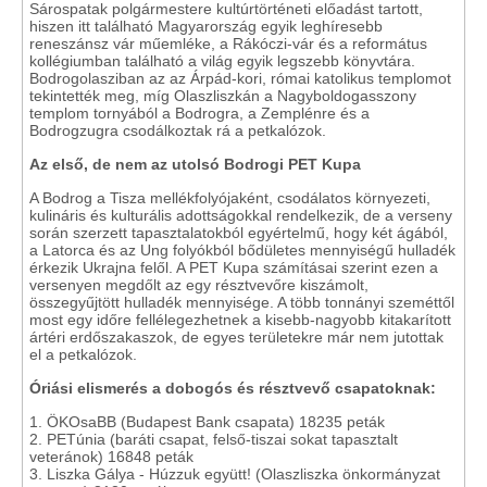
Sárospatak polgármestere kultúrtörténeti előadást tartott,
hiszen itt található Magyarország egyik leghíresebb
reneszánsz vár műemléke, a Rákóczi-vár és a református
kollégiumban található a világ egyik legszebb könyvtára.
Bodrogolasziban az az Árpád-kori, római katolikus templomot
tekintették meg, míg Olaszliszkán a Nagyboldogasszony
templom tornyából a Bodrogra, a Zemplénre és a
Bodrogzugra csodálkoztak rá a petkalózok.
Az első, de nem az utolsó Bodrogi PET Kupa
A Bodrog a Tisza mellékfolyójaként, csodálatos környezeti,
kulináris és kulturális adottságokkal rendelkezik, de a verseny
során szerzett tapasztalatokból egyértelmű, hogy két ágából,
a Latorca és az Ung folyókból bődületes mennyiségű hulladék
érkezik Ukrajna felől. A PET Kupa számításai szerint ezen a
versenyen megdőlt az egy résztvevőre kiszámolt,
összegyűjtött hulladék mennyisége. A több tonnányi szeméttől
most egy időre fellélegezhetnek a kisebb-nagyobb kitakarított
ártéri erdőszakaszok, de egyes területekre már nem jutottak
el a petkalózok.
Óriási elismerés a dobogós és résztvevő csapatoknak:
1. ÖKOsaBB (Budapest Bank csapata) 18235 peták
2. PETúnia (baráti csapat, felső-tiszai sokat tapasztalt
veteránok) 16848 peták
3. Liszka Gálya - Húzzuk együtt! (Olaszliszka önkormányzat