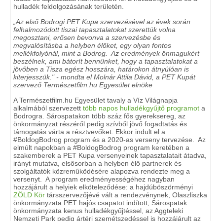
hulladék feldolgozásának területén.
„Az első Bodrogi PET Kupa szervezésével az évek során
felhalmozódott tiszai tapasztalatokat szerettük volna
megosztani, erősen bevonva a szervezésbe és
megvalósításba a helyben élőket, egy olyan fontos
mellékfolyónál, mint a Bodrog. Az eredmények önmagukért
beszélnek, ami bátorít bennünket, hogy a tapasztalatokat a
jövőben a Tisza egész hosszára, határokon átnyúlóan is
kiterjesszük." - mondta el Molnár Attila Dávid, a PET Kupát
szervező Természetfilm.hu Egyesület elnöke
A Természetfilm.hu Egyesület tavaly a Víz Világnapja
alkalmából szervezett
több napos hulladékgyűjtő programot
a
Bodrogra. Sárospatakon több száz fős gyereksereg, az
önkormányzat részéről pedig szívből jövő fogadtatás és
támogatás várta a résztvevőket. Ekkor indult el a
#BoldogBodrog program és a 2020-as verseny tervezése. Az
elmúlt napokban a #BoldogBodrog program keretében a
szakemberek a PET Kupa versenyeinek tapasztalatait átadva,
irányt mutatva, elsősorban a helyben élő partnerek és
szolgáltatók közreműködésére alapozva rendezte meg a
versenyt. A program eredményességéhez nagyban
hozzájárult a helyiek elköteleződése: a hajdúböszörményi
ZÖLD Kör
társszervezőjévé vált a rendezvénynek, Olaszliszka
önkormányzata PET hajós csapatot indított, Sárospatak
önkormányzata kenus hulladékgyűjtéssel, az Aggteleki
Nemzeti Park pedig ártéri szemétszedéssel is hozzájárult az