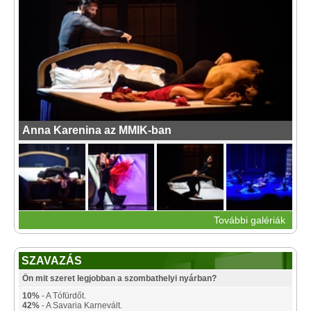
Anna Karenina az MMIK-ban
További galériák
SZAVAZÁS
Ön mit szeret legjobban a szombathelyi nyárban?
10%
- A Tófürdőt.
42%
- A Savaria Karnevált.