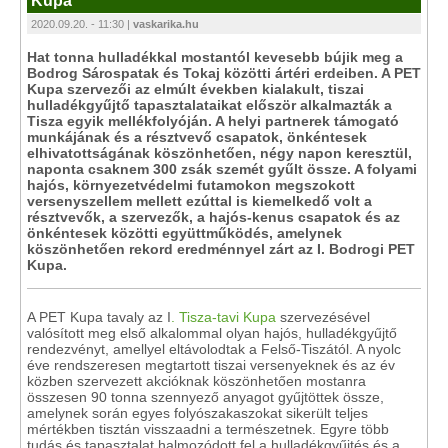
Kupa
2020.09.20. - 11:30 |
vaskarika.hu
Hat tonna hulladékkal mostantól kevesebb bújik meg a
Bodrog Sárospatak és Tokaj közötti ártéri erdeiben. A PET
Kupa szervezői az elmúlt években kialakult, tiszai
hulladékgyűjtő tapasztalataikat először alkalmazták a
Tisza egyik mellékfolyóján. A helyi partnerek támogató
munkájának és a résztvevő csapatok, önkéntesek
elhivatottságának köszönhetően, négy napon keresztül,
naponta csaknem 300 zsák szemét gyűlt össze. A folyami
hajós, környezetvédelmi futamokon megszokott
versenyszellem mellett ezúttal is kiemelkedő volt a
résztvevők, a szervezők, a hajós-kenus csapatok és az
önkéntesek közötti együttműködés, amelynek
köszönhetően rekord eredménnyel zárt az I. Bodrogi PET
Kupa.
A PET Kupa tavaly az I
. Tisza-tavi Kupa
szervezésével
valósított meg első alkalommal olyan hajós, hulladékgyűjtő
rendezvényt, amellyel eltávolodtak a Felső-Tiszától. A nyolc
éve rendszeresen megtartott tiszai versenyeknek és az év
közben szervezett akcióknak köszönhetően mostanra
összesen 90 tonna szennyező anyagot gyűjtöttek össze,
amelynek során egyes folyószakaszokat sikerült teljes
mértékben tisztán visszaadni a természetnek. Egyre több
tudás és tapasztalat halmozódott fel a hulladékgyűjtés és a