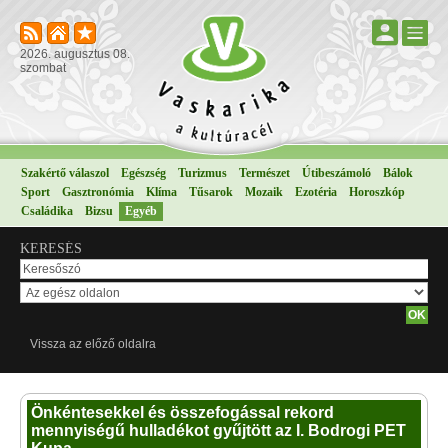
2026. augusztus 08.
szombat
Szakértő válaszol
Egészség
Turizmus
Természet
Útibeszámoló
Bálok
Sport
Gasztronómia
Klíma
Tűsarok
Mozaik
Ezotéria
Horoszkóp
Családika
Bizsu
Egyéb
KERESÉS
Vissza az előző oldalra
Önkéntesekkel és összefogással rekord
mennyiségű hulladékot gyűjtött az I. Bodrogi PET