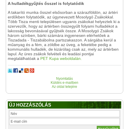
A hulladékgyűjtés ősszel is folytatódik
A takarító munka ősszel elsősorban a szárazföldön, az ártéri
erdőkben folytatódik, az úgynevezett Mosolygó Zsákokkal.
Több Tisza menti településen ugyanis zsákokat helyeztek ki a
szervezők, hogy az ártérben összegyűlt folyami hulladékot a
lakosság bevonásával gyűjtsék össze. A Mosolygó Zsákok
három színben, bárki számára ingyenesen elérhetőek a
Tiszadada - Tiszabábolna partszakaszon. A sárgába kerül a
műanyag és a fém, a zöldbe az üveg, a feketébe pedig a
kommunális hulladék, de kizárólag csak az, mely az ártérben
lapul. Az üres zsákok felvételi és leadási pontjai
megtalálhatóak a
PET Kupa weboldalán.
Nyomtatás
Küldés e-mailben
Az oldal tetejére
ÚJ HOZZÁSZÓLÁS