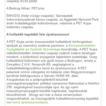
csapata) 8130 peták
A Bodrog Hősei: PETúnia
ÉMVIZIG (helyi vízügy csapata), Sárospatak
önkormányzatának kenus csapata, az Aggteleki Nemzeti Park
ártéri hulladékgyűjtő különítménye, valamint a PET Kupa
önkéntes csapata.
A hulladék legalább fele újrahasznosul
A PET Kupa során összeszedett hulladékok körforgásban
tartását az esemény szakmai partnere, a
Környezetvédelmi
Szolgáltatók és Gyártók Szövetsége
koordinálja. A PET Kupa
nélkülözhetetlen önkéntes csapata zsákról zsákra átválogat
mindent, a különböző anyagokat fajtánként szelektálja. Üveg
hulladékból különösen sok gyűlt össze a Bodrogon, amely a
Zempléni Z.H.K. Nonprofit Kft. segítségével a
hulladékfeldolgozókhoz kerül és újrahasznosul. A PET
palackok színre válogatás és bálázás után Magyarországon
kerülnek feldolgozásra a Sárvári HUKE Kft. által.
A kupakokat és a polipropilénből készített
csomagolóanyagokat, például samponos flakonokat a Holofon
ZRt. segítségével hasznosítják újra. Az így nyert
másodnyersanyagból később hajótestek, hajódeszkák
készülhetnek.
Ahogy azt már a tiszai versenyeken
megszokhattuk, az összegyűjtött hulladékmennyiség legalább
fele kerül újrahasznosításra
.