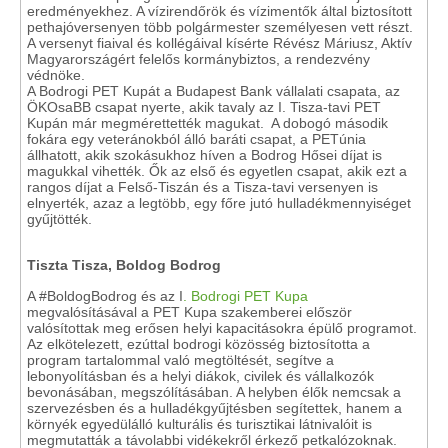
eredményekhez. A vízirendőrök és vízimentők által biztosított
pethajóversenyen több polgármester személyesen vett részt.
A versenyt fiaival és kollégáival kísérte Révész Máriusz, Aktív
Magyarországért felelős kormánybiztos, a rendezvény
védnöke.
A Bodrogi PET Kupát a Budapest Bank vállalati csapata, az
ÖKOsaBB csapat nyerte, akik tavaly az I. Tisza-tavi PET
Kupán már megmérettették magukat. A dobogó második
fokára egy veteránokból álló baráti csapat, a PETúnia
állhatott, akik szokásukhoz híven a Bodrog Hősei díjat is
magukkal vihették. Ők az első és egyetlen csapat, akik ezt a
rangos díjat a Felső-Tiszán és a Tisza-tavi versenyen is
elnyerték, azaz a legtöbb, egy főre jutó hulladékmennyiséget
gyűjtötték.
Tiszta Tisza, Boldog Bodrog
A #BoldogBodrog és az I
. Bodrogi PET Kupa
megvalósításával a PET Kupa szakemberei először
valósítottak meg erősen helyi kapacitásokra épülő programot.
Az elkötelezett, ezúttal bodrogi közösség biztosította a
program tartalommal való megtöltését, segítve a
lebonyolításban és a helyi diákok, civilek és vállalkozók
bevonásában, megszólításában. A helyben élők nemcsak a
szervezésben és a hulladékgyűjtésben segítettek, hanem a
környék egyedülálló kulturális és turisztikai látnivalóit is
megmutatták a távolabbi vidékekről érkező petkalózoknak.