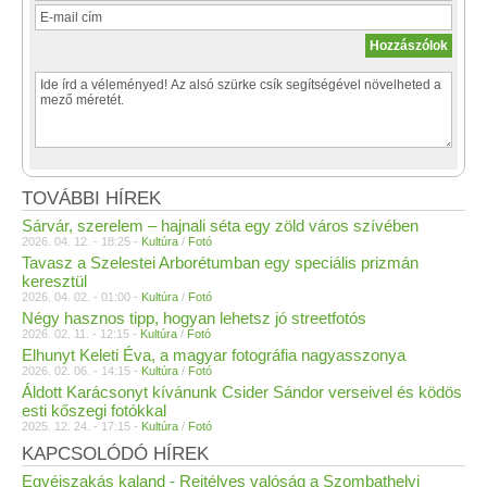
TOVÁBBI HÍREK
Sárvár, szerelem – hajnali séta egy zöld város szívében
2026. 04. 12. - 18:25 -
Kultúra
/
Fotó
Tavasz a Szelestei Arborétumban egy speciális prizmán
keresztül
2026. 04. 02. - 01:00 -
Kultúra
/
Fotó
Négy hasznos tipp, hogyan lehetsz jó streetfotós
2026. 02. 11. - 12:15 -
Kultúra
/
Fotó
Elhunyt Keleti Éva, a magyar fotográfia nagyasszonya
2026. 02. 06. - 14:15 -
Kultúra
/
Fotó
Áldott Karácsonyt kívánunk Csider Sándor verseivel és ködös
esti kőszegi fotókkal
2025. 12. 24. - 17:15 -
Kultúra
/
Fotó
KAPCSOLÓDÓ HÍREK
Egyéjszakás kaland - Rejtélyes valóság a Szombathelyi