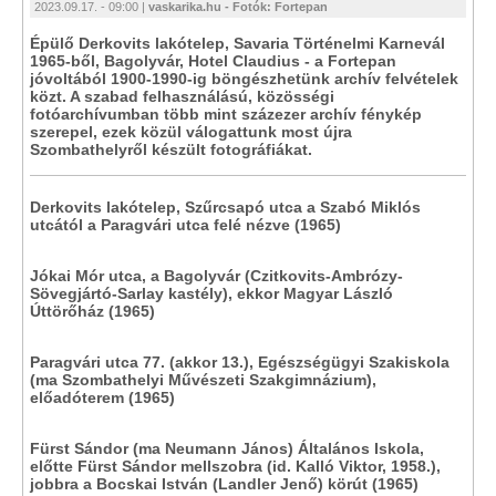
2023.09.17. - 09:00 |
vaskarika.hu - Fotók: Fortepan
Épülő Derkovits lakótelep, Savaria Történelmi Karnevál
1965-ből, Bagolyvár, Hotel Claudius - a Fortepan
jóvoltából 1900-1990-ig böngészhetünk archív felvételek
közt. A szabad felhasználású, közösségi
fotóarchívumban több mint százezer archív fénykép
szerepel, ezek közül válogattunk most újra
Szombathelyről készült fotográfiákat.
Derkovits lakótelep, Szűrcsapó utca a Szabó Miklós
utcától a Paragvári utca felé nézve (1965)
Jókai Mór utca, a Bagolyvár (Czitkovits-Ambrózy-
Sövegjártó-Sarlay kastély), ekkor Magyar László
Úttörőház (1965)
Paragvári utca 77. (akkor 13.), Egészségügyi Szakiskola
(ma Szombathelyi Művészeti Szakgimnázium),
előadóterem (1965)
Fürst Sándor (ma Neumann János) Általános Iskola,
előtte Fürst Sándor mellszobra (id. Kalló Viktor, 1958.),
jobbra a Bocskai István (Landler Jenő) körút (1965)