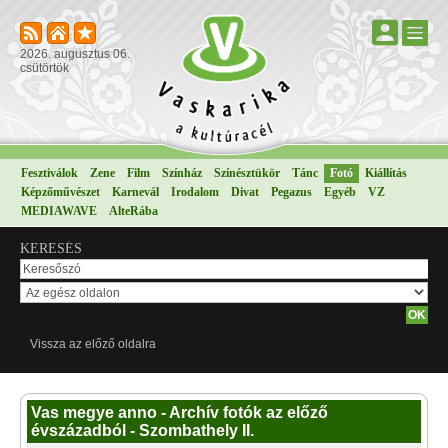
2026. augusztus 06.
csütörtök
Fesztiválok
Zene
Film
Színház
Színésztükör
Tánc
Fotó
Kiállítás
Képzőművészet
Karnevál
Irodalom
Divat
Pegazus
Egyéb
VZ
MEDIAWAVE
AlteRába
KERESÉS
Vissza az előző oldalra
Vas megye anno - Archív fotók az előző
évszázadból - Szombathely II.