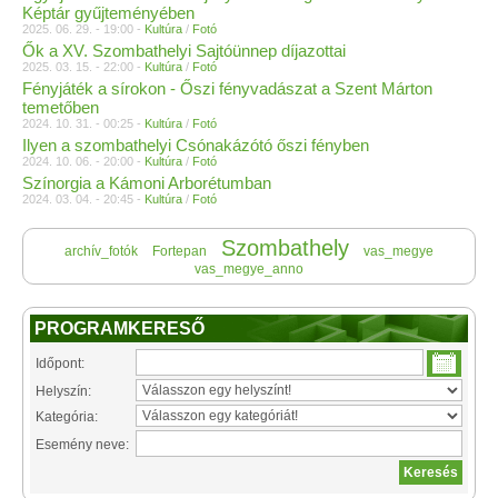
Képtár gyűjteményében
2025. 06. 29. - 19:00 -
Kultúra
/
Fotó
Ők a XV. Szombathelyi Sajtóünnep díjazottai
2025. 03. 15. - 22:00 -
Kultúra
/
Fotó
Fényjáték a sírokon - Őszi fényvadászat a Szent Márton
temetőben
2024. 10. 31. - 00:25 -
Kultúra
/
Fotó
Ilyen a szombathelyi Csónakázótó őszi fényben
2024. 10. 06. - 20:00 -
Kultúra
/
Fotó
Színorgia a Kámoni Arborétumban
2024. 03. 04. - 20:45 -
Kultúra
/
Fotó
Szombathely
archív_fotók
Fortepan
vas_megye
vas_megye_anno
PROGRAMKERESŐ
Időpont:
Helyszín:
Kategória:
Esemény neve: