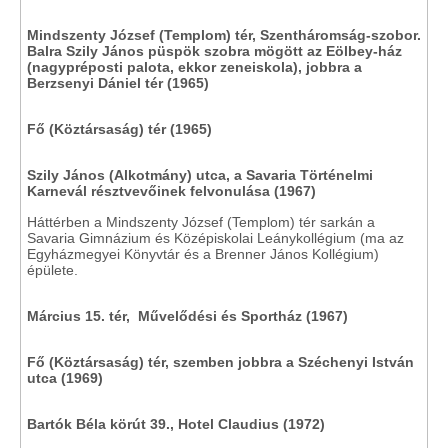
Mindszenty József (Templom) tér, Szentháromság-szobor.
Balra Szily János püspök szobra mögött az Eölbey-ház
(nagypréposti palota, ekkor zeneiskola), jobbra a
Berzsenyi Dániel tér (1965)
Fő (Köztársaság) tér (1965)
Szily János (Alkotmány) utca, a Savaria Történelmi
Karnevál résztvevőinek felvonulása (1967)
Háttérben a Mindszenty József (Templom) tér sarkán a
Savaria Gimnázium és Középiskolai Leánykollégium (ma az
Egyházmegyei Könyvtár és a Brenner János Kollégium)
épülete.
Március 15. tér, Művelődési és Sportház (1967)
Fő (Köztársaság) tér, szemben jobbra a Széchenyi István
utca (1969)
Bartók Béla körút 39., Hotel Claudius (1972)