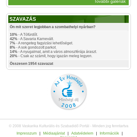
További galériák
SZAVAZÁS
Ön mit szeret legjobban a szombathelyi nyárban?
10%
- A Tófürdőt.
42%
- A Savaria Karnevált.
7%
- A rengeteg fagyizási lehetőséget.
8%
- A sok gondozott parkot.
14%
- A nyugalmat, amit a város atmoszférája áraszt.
20%
- Csak az számít, hogy igazán meleg legyen.
Összesen 1954 szavazat
© 2008 Vaskarika Kulturális és Szabadidő Portál - Minden jog fenntartva
Impresszum
|
Médiaajánlat
|
Adatvédelem
|
Információk
|