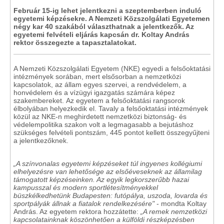
Február 15-ig lehet jelentkezni a szeptemberben induló
egyetemi képzésekre. A Nemzeti Közszolgálati Egyetemen
négy kar 40 szakából választhatnak a jelentkezők. Az
egyetemi felvételi eljárás kapcsán dr. Koltay András
rektor összegezte a tapasztalatokat.
A Nemzeti Közszolgálati Egyetem (NKE) egyedi a felsőoktatási
intézmények sorában, mert elsősorban a nemzetközi
kapcsolatok, az állam egyes szervei, a rendvédelem, a
honvédelem és a vízügyi igazgatás számára képez
szakembereket. Az egyetem a felsőoktatási rangsorok
élbolyában helyezkedik el. Tavaly a felsőoktatási intézmények
közül az NKE-n meghirdetett nemzetközi biztonság- és
védelempolitika szakon volt a legmagasabb a bejutáshoz
szükséges felvételi pontszám, 445 pontot kellett összegyűjteni
a jelentkezőknek.
„A színvonalas egyetemi képzéseket túl ingyenes kollégiumi
elhelyezésre van lehetősége az elsőéveseknek az államilag
támogatott képzéseinken. Az egyik legkorszerűbb hazai
kampusszal és modern sportlétesítményekkel
büszkélkedhetünk Budapesten: futópálya, uszoda, lovarda és
sportpályák állnak a fiatalok rendelkezésére"
- mondta Koltay
András. Az egyetem rektora hozzátette:
„A remek nemzetközi
kapcsolatainknak köszönhetően a külföldi részképzésben