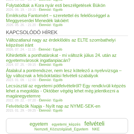
Folytatódtak a Kora nyár esti beszélgetések Bükön
2026. 06. 19. - 19:15 -
Életmód
/
Egyéb
Emlékséta Fantomért – szeretettel és felelősséggel a
Meggyeserdei Menedék lakóiért
2026. 05. 26. - 21:20 -
Életmód
/
Egyéb
KAPCSOLÓDÓ HÍREK
Változatlanul nagy az érdeklődés az ELTE szombathelyi
képzései iránt
2026. 07. 24. - 11:15 -
Életmód
/
Egyéb
Kihirdették a ponthatárokat - mi változik július 24. után az
egyetemvárosok ingatlanpiacán?
2024. 07. 25. - 09:15 -
Életmód
/
Egyéb
Átalakul a pontrendszer, nem lesz kötelező a nyelvvizsga –
Így változnak a felsőoktatási felvételi szabályok
2023. 01. 09. - 12:00 -
Életmód
/
Egyéb
Lecsúsztál az egyetemi pótfelvételiről? Egy rendkívüli képzés
lehet a megoldás - Október végéig lehet még jelentkezni a
magánegyetemre
2022. 09. 22. - 07:20 -
Életmód
/
Egyéb
Felvételizők Napja - Nyílt nap az NYME-SEK-en
2015. 01. 29. - 09:25 -
Életmód
/
Egyéb
felvételi
egyetem
egyetemi_képzés
Nemzeti_Közszolgálati_Egyetem
NKE