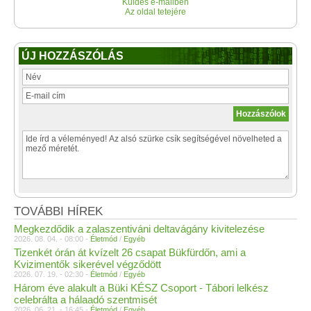
Küldés e-mailben
Az oldal tetejére
ÚJ HOZZÁSZÓLÁS
TOVÁBBI HÍREK
Megkezdődik a zalaszentiváni deltavágány kivitelezése
2026. 08. 04. - 08:00 -
Életmód
/
Egyéb
Tizenkét órán át kvízelt 26 csapat Bükfürdőn, ami a
Kvizimentők sikerével végződött
2026. 07. 19. - 02:30 -
Életmód
/
Egyéb
Három éve alakult a Büki KÉSZ Csoport - Tábori lelkész
celebrálta a hálaadó szentmisét
2026. 06. 21. - 16:45 -
Életmód
/
Egyéb