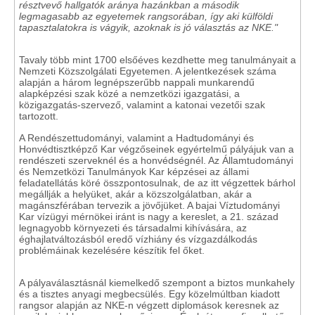
résztvevő hallgatók aránya hazánkban a második
legmagasabb az egyetemek rangsorában, így aki külföldi
tapasztalatokra is vágyik, azoknak is jó választás az NKE."
Tavaly több mint 1700 elsőéves kezdhette meg tanulmányait a
Nemzeti Közszolgálati Egyetemen. A jelentkezések száma
alapján a három legnépszerűbb nappali munkarendű
alapképzési szak közé a nemzetközi igazgatási, a
közigazgatás-szervező, valamint a katonai vezetői szak
tartozott.
A Rendészettudományi, valamint a Hadtudományi és
Honvédtisztképző Kar végzőseinek egyértelmű pályájuk van a
rendészeti szerveknél és a honvédségnél. Az Államtudományi
és Nemzetközi Tanulmányok Kar képzései az állami
feladatellátás köré összpontosulnak, de az itt végzettek bárhol
megállják a helyüket, akár a közszolgálatban, akár a
magánszférában tervezik a jövőjüket. A bajai Víztudományi
Kar vízügyi mérnökei iránt is nagy a kereslet, a 21. század
legnagyobb környezeti és társadalmi kihívására, az
éghajlatváltozásból eredő vízhiány és vízgazdálkodás
problémáinak kezelésére készítik fel őket.
A pályaválasztásnál kiemelkedő szempont a biztos munkahely
és a tisztes anyagi megbecsülés. Egy közelmúltban kiadott
rangsor alapján az NKE-n végzett diplomások keresnek az