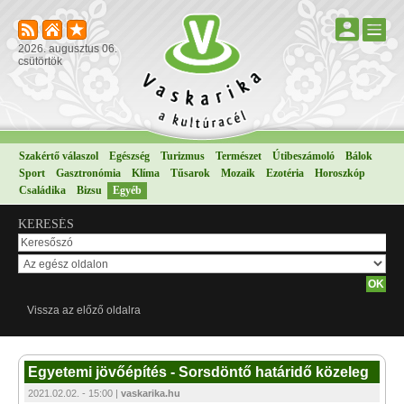
2026. augusztus 06.
csütörtök
Szakértő válaszol
Egészség
Turizmus
Természet
Útibeszámoló
Bálok
Sport
Gasztronómia
Klíma
Tűsarok
Mozaik
Ezotéria
Horoszkóp
Családika
Bizsu
Egyéb
KERESÉS
Vissza az előző oldalra
Egyetemi jövőépítés - Sorsdöntő határidő közeleg
2021.02.02. - 15:00 |
vaskarika.hu