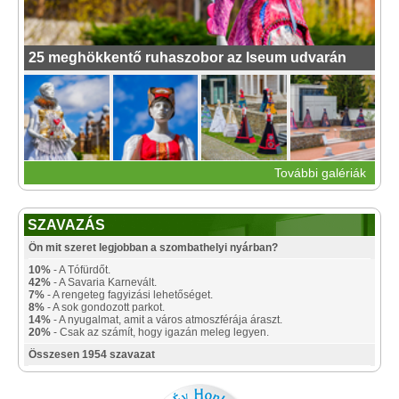
25 meghökkentő ruhaszobor az Iseum udvarán
További galériák
SZAVAZÁS
Ön mit szeret legjobban a szombathelyi nyárban?
10%
- A Tófürdőt.
42%
- A Savaria Karnevált.
7%
- A rengeteg fagyizási lehetőséget.
8%
- A sok gondozott parkot.
14%
- A nyugalmat, amit a város atmoszférája áraszt.
20%
- Csak az számít, hogy igazán meleg legyen.
Összesen 1954 szavazat