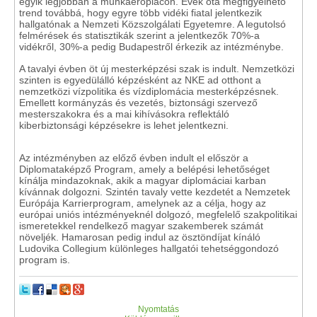
egyik legjobban a munkaerőpiacon. Évek óta megfigyelhető
trend továbbá, hogy egyre több vidéki fiatal jelentkezik
hallgatónak a Nemzeti Közszolgálati Egyetemre. A legutolsó
felmérések és statisztikák szerint a jelentkezők 70%-a
vidékről, 30%-a pedig Budapestről érkezik az intézménybe.
A tavalyi évben öt új mesterképzési szak is indult. Nemzetközi
szinten is egyedülálló képzésként az NKE ad otthont a
nemzetközi vízpolitika és vízdiplomácia mesterképzésnek.
Emellett kormányzás és vezetés, biztonsági szervező
mesterszakokra és a mai kihívásokra reflektáló
kiberbiztonsági képzésekre is lehet jelentkezni.
Az intézményben az előző évben indult el először a
Diplomataképző Program, amely a belépési lehetőséget
kínálja mindazoknak, akik a magyar diplomáciai karban
kívánnak dolgozni. Szintén tavaly vette kezdetét a Nemzetek
Európája Karrierprogram, amelynek az a célja, hogy az
európai uniós intézményeknél dolgozó, megfelelő szakpolitikai
ismeretekkel rendelkező magyar szakemberek számát
növeljék. Hamarosan pedig indul az ösztöndíjat kínáló
Ludovika Collegium különleges hallgatói tehetséggondozó
program is.
Nyomtatás