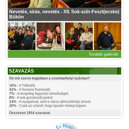
Nevetés, sírás, nevetés - XII. Sok-szín-Feszt(ecske)
Bükön
További galériák
SZAVAZÁS
Ön mit szeret legjobban a szombathelyi nyárban?
10%
- A Tófürdőt.
42%
- A Savaria Karnevált.
7%
- A rengeteg fagyizási lehetőséget.
8%
- A sok gondozott parkot.
14%
- A nyugalmat, amit a város atmoszférája áraszt.
20%
- Csak az számít, hogy igazán meleg legyen.
Összesen 1954 szavazat