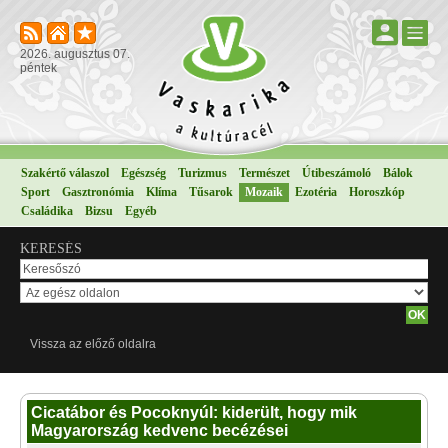
2026. augusztus 07.
péntek
Szakértő válaszol
Egészség
Turizmus
Természet
Útibeszámoló
Bálok
Sport
Gasztronómia
Klíma
Tűsarok
Mozaik
Ezotéria
Horoszkóp
Családika
Bizsu
Egyéb
KERESÉS
Vissza az előző oldalra
Cicatábor és Pocoknyúl: kiderült, hogy mik
Magyarország kedvenc becézései