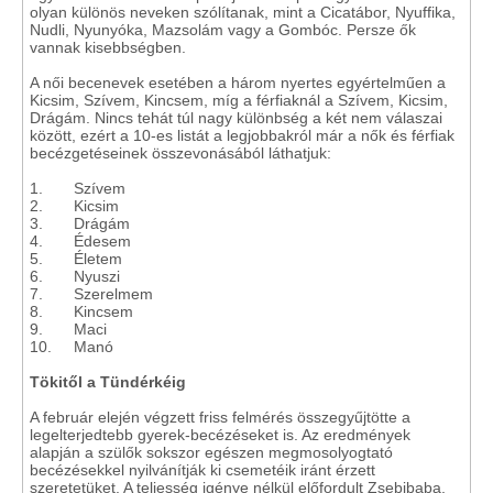
olyan különös neveken szólítanak, mint a Cicatábor, Nyuffika,
Nudli, Nyunyóka, Mazsolám vagy a Gombóc. Persze ők
vannak kisebbségben.
A női becenevek esetében a három nyertes egyértelműen a
Kicsim, Szívem, Kincsem, míg a férfiaknál a Szívem, Kicsim,
Drágám. Nincs tehát túl nagy különbség a két nem válaszai
között, ezért a 10-es listát a legjobbakról már a nők és férfiak
becézgetéseinek összevonásából láthatjuk:
1. Szívem
2. Kicsim
3. Drágám
4. Édesem
5. Életem
6. Nyuszi
7. Szerelmem
8. Kincsem
9. Maci
10. Manó
Tökitől a Tündérkéig
A február elején végzett friss felmérés összegyűjtötte a
legelterjedtebb gyerek-becézéseket is. Az eredmények
alapján a szülők sokszor egészen megmosolyogtató
becézésekkel nyilvánítják ki csemetéik iránt érzett
szeretetüket. A teljesség igénye nélkül előfordult Zsebibaba,