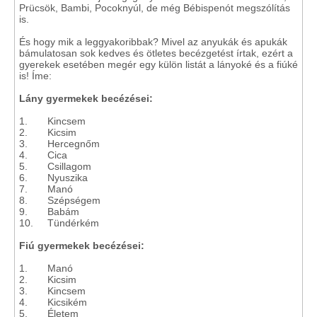
Prücsök, Bambi, Pocoknyúl, de még Bébispenót megszólítás
is.
És hogy mik a leggyakoribbak? Mivel az anyukák és apukák
bámulatosan sok kedves és ötletes becézgetést írtak, ezért a
gyerekek esetében megér egy külön listát a lányoké és a fiúké
is! Íme:
Lány gyermekek becézései:
1. Kincsem
2. Kicsim
3. Hercegnőm
4. Cica
5. Csillagom
6. Nyuszika
7. Manó
8. Szépségem
9. Babám
10. Tündérkém
Fiú gyermekek becézései:
1. Manó
2. Kicsim
3. Kincsem
4. Kicsikém
5. Életem