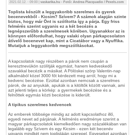
2021.02.12. - 09:00 |
vaskarika.hu - Fotó: Andrea Piacquadio / Pexels.com
Toplista készült a leggyakoribb szerelmes és gyerek
becenevekből - Kicsim? Szívem? A számok alapján szinte
biztos, hogy már Önt is szólította így a párja. Egy friss
felmérés szerint ugyanis ez a két becézés a
legnépszerűbb a szerelmesek körében. Ugyanakkor az is
könnyen előfordulhat, hogy valaki olyan párkapcsolaton
átívelő becenevet kap, mint a Cicatábor vagy a Nyuffika.
Mutatjuk a leggyakoribb megszólításokat.
A kapcsolatok nagy részében a párok nem csupán a
keresztnevükön szólítják egymást, hanem kedveskedő
szavakkal becézik a másikat. A Pölöskei szörp Valentin-nap
alkalmából közel 3000 főt kérdezett meg arról, hogy mi a
kedvenc becézése. Ezúttal azonban nemcsak a szerelmes
párok, de az anyukák, apukák is a kitöltők között vannak, ami
azt jelenti teljes a körkép: a gyermekek becézése és a
felnőttek egymás közti becézése is kiderült.
A tipikus szerelmes kedvencek
Az emberek többsége mindig az adott kapcsolathoz illő,
egyedi nevet ad párjának. A felmérés eredménye szerint a
magyar párkapcsolatok kiemelkedően nagy százalékában van
legalább egy Szívem és egy Kicsim - ezen két becenév
ugyanis mindkét nem toplistáján szerepel. Egyeseket azonban