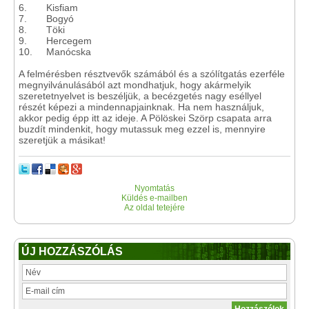
6. Kisfiam
7. Bogyó
8. Töki
9. Hercegem
10. Manócska
A felmérésben résztvevők számából és a szólítgatás ezerféle
megnyilvánulásából azt mondhatjuk, hogy akármelyik
szeretetnyelvet is beszéljük, a becézgetés nagy eséllyel
részét képezi a mindennapjainknak. Ha nem használjuk,
akkor pedig épp itt az ideje. A Pölöskei Szörp csapata arra
buzdít mindenkit, hogy mutassuk meg ezzel is, mennyire
szeretjük a másikat!
Nyomtatás
Küldés e-mailben
Az oldal tetejére
ÚJ HOZZÁSZÓLÁS