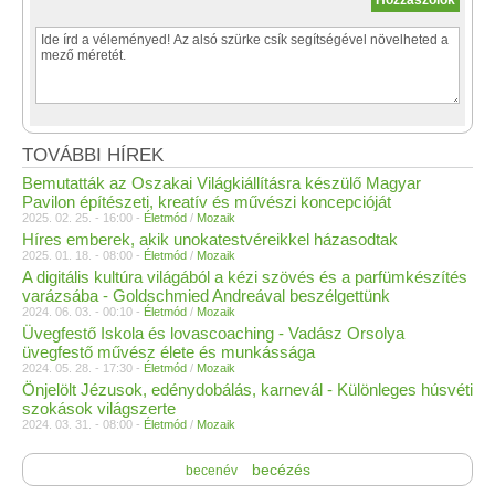
TOVÁBBI HÍREK
Bemutatták az Oszakai Világkiállításra készülő Magyar
Pavilon építészeti, kreatív és művészi koncepcióját
2025. 02. 25. - 16:00 -
Életmód
/
Mozaik
Híres emberek, akik unokatestvéreikkel házasodtak
2025. 01. 18. - 08:00 -
Életmód
/
Mozaik
A digitális kultúra világából a kézi szövés és a parfümkészítés
varázsába - Goldschmied Andreával beszélgettünk
2024. 06. 03. - 00:10 -
Életmód
/
Mozaik
Üvegfestő Iskola és lovascoaching - Vadász Orsolya
üvegfestő művész élete és munkássága
2024. 05. 28. - 17:30 -
Életmód
/
Mozaik
Önjelölt Jézusok, edénydobálás, karnevál - Különleges húsvéti
szokások világszerte
2024. 03. 31. - 08:00 -
Életmód
/
Mozaik
becézés
becenév