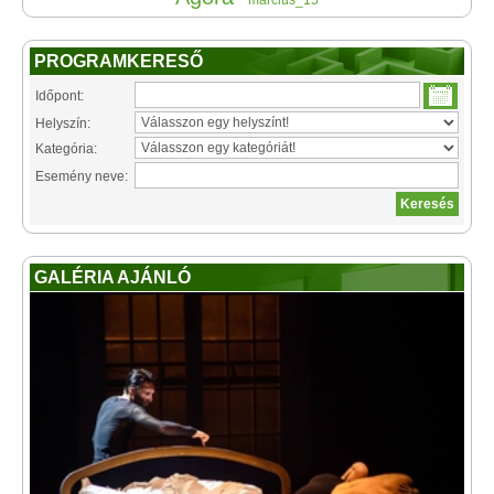
március_15
PROGRAMKERESŐ
Időpont:
Helyszín:
Kategória:
Esemény neve:
GALÉRIA AJÁNLÓ