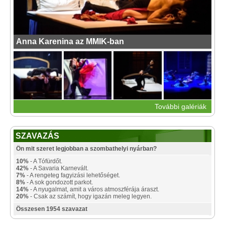
Anna Karenina az MMIK-ban
További galériák
SZAVAZÁS
Ön mit szeret legjobban a szombathelyi nyárban?
10%
- A Tófürdőt.
42%
- A Savaria Karnevált.
7%
- A rengeteg fagyizási lehetőséget.
8%
- A sok gondozott parkot.
14%
- A nyugalmat, amit a város atmoszférája áraszt.
20%
- Csak az számít, hogy igazán meleg legyen.
Összesen 1954 szavazat