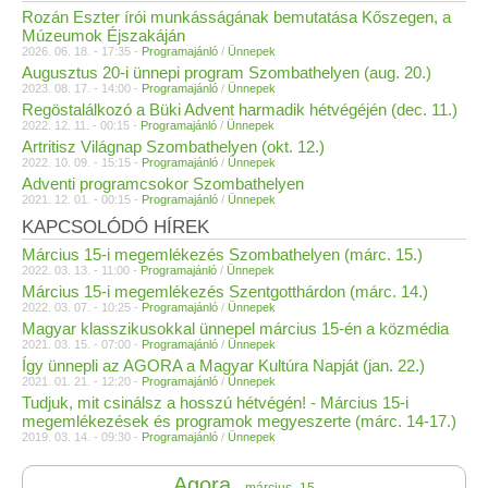
Rozán Eszter írói munkásságának bemutatása Kőszegen, a
Múzeumok Éjszakáján
2026. 06. 18. - 17:35 -
Programajánló
/
Ünnepek
Augusztus 20-i ünnepi program Szombathelyen (aug. 20.)
2023. 08. 17. - 14:00 -
Programajánló
/
Ünnepek
Regöstalálkozó a Büki Advent harmadik hétvégéjén (dec. 11.)
2022. 12. 11. - 00:15 -
Programajánló
/
Ünnepek
Artritisz Világnap Szombathelyen (okt. 12.)
2022. 10. 09. - 15:15 -
Programajánló
/
Ünnepek
Adventi programcsokor Szombathelyen
2021. 12. 01. - 00:15 -
Programajánló
/
Ünnepek
KAPCSOLÓDÓ HÍREK
Március 15-i megemlékezés Szombathelyen (márc. 15.)
2022. 03. 13. - 11:00 -
Programajánló
/
Ünnepek
Március 15-i megemlékezés Szentgotthárdon (márc. 14.)
2022. 03. 07. - 10:25 -
Programajánló
/
Ünnepek
Magyar klasszikusokkal ünnepel március 15-én a közmédia
2021. 03. 15. - 07:00 -
Programajánló
/
Ünnepek
Így ünnepli az AGORA a Magyar Kultúra Napját (jan. 22.)
2021. 01. 21. - 12:20 -
Programajánló
/
Ünnepek
Tudjuk, mit csinálsz a hosszú hétvégén! - Március 15-i
megemlékezések és programok megyeszerte (márc. 14-17.)
2019. 03. 14. - 09:30 -
Programajánló
/
Ünnepek
Agora