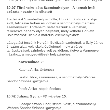
Előadja: Domby Bertalan ének/gitár; Svertsits Tamás zongora
10:07 Történelmi séta Szombathelyen - A kornak intő
szózata hozzánk is elhatott
Tisztelgést Szombathely szülötte, Horváth Boldizsár alakja
előtt, felidézve térben és időben a szombathelyi márciusi
eseményeket. Történelmi sétát teszünk a városban,
felkeresve néhány olyan helyszínt, mely köthető Horváth
Boldizsárhoz, illetve a márciusi eseményekhez.
Látogatást teszünk Horváth Boldizsár szobránál, a Szily János
6. szám alatti volt iskola épületénél, mely a városi
tanácskozások színhelye volt ez időben, illetve a Vármegye
házához, a megyegyűlések helyszínéhez.
Közreműködik:
Katona Attila, történész
Szabó Tibor, színművész, a szombathelyi Weöres
Sándor Színház igazgatója
Pintér Anikó, népdalénekes
10:42 Juhász Gyula -
48 március 15.
Előadja: Szabó Tibor, színművész, a szombathelyi
Weöres Sándor Színház igazgatója