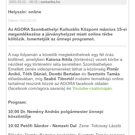
2021.03.12. - 00:15 |
vaskarika.hu
Helyszín: online
Dátum: 2021.03.15.
Az AGORA Szombathelyi Kulturális Központ március 15-ei
megemlékezése a járványhelyzet miatt online térbe
költözik. Ismertetjük az ünnepi programot.
A nap folyamán a követők megtekinthetnek egy fél órás
kisfilmet, amelyben
Katona Attila
(történész) vezeti körbe a
nézőket egy történelmi séta keretében Szombathelyen.
Emellett zenés videópremiereket láthat a közönség
Pintér
Anikó
, Tóth Dániel, Dombi Bertalan
és
Svertsits Tamás
előadásában, míg
Szabó Tibortól
irodalmi tematikájú online
tartalmat teszünk közzé az AGORA facebook oldalán
(facebook.com/agora.savaria) és
Youtube-csatornáján
.
Program:
10:00
Dr. Nemény András polgármester ünnepi
köszöntője
10:02 Petőfi Sándor - Nemzeti Dal
Zene: Tolcsvay László