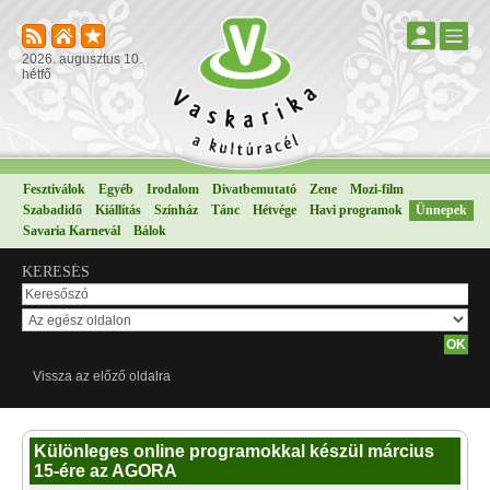
2026. augusztus 10.
hétfő
Fesztiválok
Egyéb
Irodalom
Divatbemutató
Zene
Mozi-film
Szabadidő
Kiállítás
Színház
Tánc
Hétvége
Havi programok
Ünnepek
Savaria Karnevál
Bálok
KERESÉS
Vissza az előző oldalra
Különleges online programokkal készül március
15-ére az AGORA