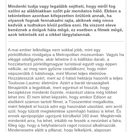
Mindenki tudja vagy legalább sejtheti, hogy miről fog
szólni az alábbiakban szőtt pár mondatos háló. Ebben a
tekintetben azonban kifejezetten örülünk annak, ha
olyanok fognak fennakadni rajta, akiknek még nincs
kedvük a tudtukon kívül pofára esni. Ha viszont eleve
benéznek a dolgok háta mögé, ez esetben a filmek mögé,
azok tekintsék ezt a cikket tárgytalannak.
A mai ember lelkivilága nem sokkal jobb, mint egy
pörköltfoltos rövidgatya a Metropolitan múzeumban. Vagyis ha
eléggé odafigyelne, akár lehetne ő is kiállítási darab, a
hozzátartozó pörköltigmagyar turistával együtt vagy éppen
nélküle, az meg nem győzne csodálkozni, hogy miért
népszerűbb ő hátshowja, mint Monet teljes életműve.
Hozzátesszük azért, mert az ő hátsó hektárja hasonlít a teljes
Toulouse-Lautrec életműre. Azért a baráti társaságbeli
filmajánlók a legjobbak, mert egyrészt el hisszük, hogy
becsipkézve mindenki őszinte, másrészt utána még többet
lehet inni. El nem lehet képzelni, hogy amikor Edison az
elsőként számon tartott filmet, a Tüsszentést megalkotta,
miért felejtett el hozzá adni egy használati utasítást, ami arról
szól, hogy túlzott megtekintése szemhajtó hatású is lehet. És
ennek aprópopóján ugorjunk körülbelül 160 évet. Megkérnék
mindenkit arra, ha lehet, inkább ne fessék a nevünket a falra,
főleg úgy, hogy a helyhatározói ragot rosszul alkalmazzák.
Mindenesetre eljött a pillanat, hogy felkeljünk, alaposan