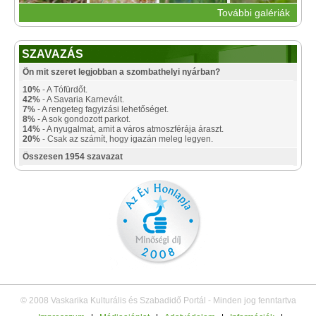
További galériák
SZAVAZÁS
Ön mit szeret legjobban a szombathelyi nyárban?
10%
- A Tófürdőt.
42%
- A Savaria Karnevált.
7%
- A rengeteg fagyizási lehetőséget.
8%
- A sok gondozott parkot.
14%
- A nyugalmat, amit a város atmoszférája áraszt.
20%
- Csak az számít, hogy igazán meleg legyen.
Összesen 1954 szavazat
© 2008 Vaskarika Kulturális és Szabadidő Portál - Minden jog fenntartva