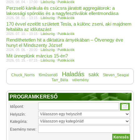
2026. 08. 04. - 17:00 -
Látószög
/
Publikációk
Perzselő kánikula és csúcsra járatott aggregátorok: a
lakossági spórolás és a nagyfesztiválok ellentmondása
2026. 08. 02. - 13:15 -
Látószög
/
Publikációk
170 évvel ezelőtt született Tesla, a különc zseni, aki majdnem
feltalálta az időutazást
2026. 07. 10. - 10:15 -
Látószög
/
Publikációk
Rendíthetetlen hit a diktatúra árnyékában – Ötvenegy éve
hunyt el Mindszenty József
2026. 05. 06. - 20:00 -
Látószög
/
Publikációk
Mit ünneplünk március 15-én?
2026. 03. 15. - 07:15 -
Látószög
/
Publikációk
Haladás
sakk
Chuck_Norris
főműsoridő
Steven_Seagal
Tarr_Béla
vélemény
PROGRAMKERESŐ
Időpont:
Helyszín:
Kategória:
Esemény neve: