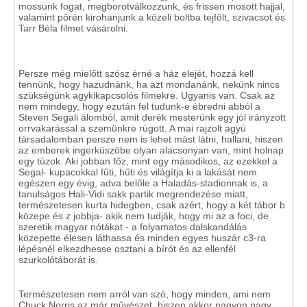
mossunk fogat, megborotválkozzunk, és frissen mosott hajjal,
valamint pőrén kirohanjunk a közeli boltba tejfölt, szivacsot és
Tarr Béla filmet vásárolni.
Persze még mielőtt szósz érné a ház elejét, hozzá kell
tennünk, hogy hazudnánk, ha azt mondanánk, nekünk nincs
szükségünk agykikapcsolós filmekre. Ugyanis van. Csak az
nem mindegy, hogy ezután fel tudunk-e ébredni abból a
Steven Segali álomból, amit derék mesterünk egy jól irányzott
orrvakarással a szemünkre rúgott. A mai rajzolt agyú
társadalomban persze nem is lehet mást látni, hallani, hiszen
az emberek ingerküszöbe olyan alacsonyan van, mint holnap
egy túzok. Aki jobban főz, mint egy másodikos, az ezekkel a
Segal- kupacokkal fűti, hűti és világítja ki a lakását nem
egészen egy évig, adva belőle a Haladás-stadionnak is, a
tanulságos Hali-Vidi sakk partik megrendezése miatt,
természetesen kurta hidegben, csak azért, hogy a két tábor b
közepe és z jobbja- akik nem tudják, hogy mi az a foci, de
szeretik magyar nótákat - a folyamatos dalskandálás
közepette élesen láthassa és minden egyes huszár c3-ra
lépésnél elkezdhesse osztani a bírót és az ellenfél
szurkolótáborát is.
Természetesen nem arról van szó, hogy minden, ami nem
Chuck Norris az már művészet, hiszen akkor nagyon nagy