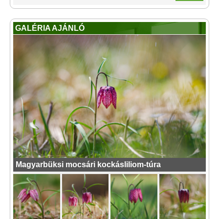
GALÉRIA AJÁNLÓ
Magyarbüksi mocsári kockásliliom-túra