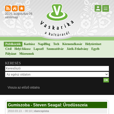
2026. augusztus 09.
vasárnap
Publikációk
Karitász
NapiBlog
Tech
Körmendkosár
Helytörténet
Civil
Helyi fókusz
Lapszél
Szomszédvár
Játék-Feladvány
Egyéb
Pályázat
Múzeumok
KERESÉS
Vissza az előző oldalra
Gumiszoba - Steven Seagal: Űrodüsszeia
2010.03.13. - 00:10 |
dancspista