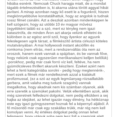
hibába esnénk. Nemcsak Chuck haragja miatt, de a mondat
tágabb értelmezésében is, ki akarna utána törött aggyal hibát
javítani. A minap azonban nagy kő esett le a fogunkról, hiszen
megkönnyebbülve konstatálhattuk, hogy az angolok is tudnak
rossz filmet csinálni. Azt a deszkát azonban mindenképpen le
kell szögezni, hogy az utóbbi 10 év magyar művész
(egyébként találó ez a szó, mert ez tényleg nem igazi
katasztrófa, de minden Áron azt akarja velünk elhitetni és
különben is az egész arról szól, hogy ilyenkor az agyunk
feleslegesen ugrik társat, a filmkészítő ártista cirkuszi köteles
mutatványában. A mai hollywoodi instant akciófilm és
romkoma (nem elírás, mert a rendszerváltás óta nem az
oroszok, hanem ezek vannak a spájzban, és be vannak főve,
hogy nekünk csak egyszerűen merőkanalazni kelljen belőlük)
-porokhoz, pedig már csak forró víz kell, feltéve, ha nem
gyümölcsleves thrillert akarunk készíteni. Ezeket azért nem
lehet a fenti kategóriába sorolni - pedig hogy megtennénk-,
mert ezek a filmek már rendelkeznek azzal a kialakult
profizmussal, (ez a szó az egyik legműanyag-rózsaillatúbb
gerbera, amit valaha meg tudunk szagolni) vannak
megalkotva, hogy akadnak nem kis számban olyanok, akik
erre szeretik a szemüket pakolni. Velük ellentétben azok, akik
még szeretnek felfedezni dolgokat, nem pedig elküldeni a sej
hajba az idejüket, az lehet igazán nagy élmény, ha hétköznap
este egy igazi gyöngyszemet hoznak fel a képernyő aljából. A
fő műsoridő már csak egy szakállas trükk, már rég nem kell
komolyan venni. Az értékes dolgokat pedig onnan lehet
felismerni, hogy utánuk soha nem lesz folt a szemünk alatt,