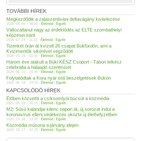
TOVÁBBI HÍREK
Megkezdődik a zalaszentiváni deltavágány kivitelezése
2026. 08. 04. - 08:00 -
Életmód
/
Egyéb
Változatlanul nagy az érdeklődés az ELTE szombathelyi
képzései iránt
2026. 07. 24. - 11:15 -
Életmód
/
Egyéb
Tizenkét órán át kvízelt 26 csapat Bükfürdőn, ami a
Kvizimentők sikerével végződött
2026. 07. 19. - 02:30 -
Életmód
/
Egyéb
Három éve alakult a Büki KÉSZ Csoport - Tábori lelkész
celebrálta a hálaadó szentmisét
2026. 06. 21. - 16:45 -
Életmód
/
Egyéb
Folytatódtak a Kora nyár esti beszélgetések Bükön
2026. 06. 19. - 19:15 -
Életmód
/
Egyéb
KAPCSOLÓDÓ HÍREK
Élőben közvetíti a csíksomlyói búcsút a közmédia
2021. 05. 22. - 00:15 -
Életmód
/
Egyéb
M2: Süsü kalandjai kilenc napon át, új sorozat indul a
koronavírus elleni védekezés okozta új élethelyzetben
2020. 03. 28. - 13:00 -
Életmód
/
Egyéb
Közmédia műsorai a járvány idején
2020. 03. 17. - 07:25 -
Életmód
/
Egyéb