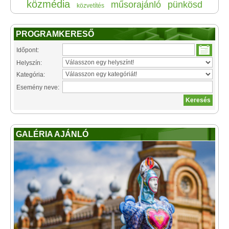
közmédia
műsorajánló
pünkösd
közvetítés
PROGRAMKERESŐ
Időpont:
Helyszín:
Kategória:
Esemény neve:
GALÉRIA AJÁNLÓ