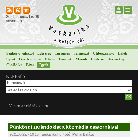
2026. augusztus 09.
vasárnap
Szakértő válaszol
Egészség
Turizmus
Természet
Útibeszámoló
Bálok
Sport
Gasztronómia
Klíma
Tűsarok
Mozaik
Ezotéria
Horoszkóp
Családika
Bizsu
Egyéb
KERESÉS
Vissza az előző oldalra
Pünkösdi zarándoklat a közmédia csatornáival
2021.05.22. - 10:15 |
vaskarika.hu Fotó: Mohai Balázs