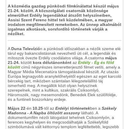
A közmédia gazdag pünkösdi filmkínálattal készül május
21-24. között. A közszolgálati csatornák közönsége
elmerülhet Erdély legendákkal átszőtt helyszíneiben,
Assisi Szent Ferenc hittel teli küzdelmében, a magyar
irodalom megfilmesített remekeiben. Az ünnep alkalmából
izgalmas alkotások, sorsfordító történetek várják a
nézőket.
A
Duna Televízió
n a pünkösdi időszakban a nézők szeme elé
tárul egy bakancslistásnak nevezhető úti cél, a legendák és
mítoszok övezte Erdély csodálatos világa. A csatorna
május
21-24.
között
kora délutánonként
az
Erdély - Ég és föld
között
című négyrészes ismeretterjesztő filmet vetíti, amely a
Magyar Média Mecenatúra támogatásával készült. Az utazás
Európa legnagyobb aranylelőhelyétől egészen az eget karcoló
bércekig tart, miközben számtalan lélegzetelállító táj
ismerhető meg. A megállók közt olyan helyszínek
szerepelnek, mint a kultikus, szakrális Csíksomlyó,
Háromszék, nagy mesemondónk, Benedek Elek szülőföldje,
és a funtineli boszorkány erdeje.
Május 22
-én
10.25
-től az
Erdélyi történetek
ben
a
Székely
Madonna - A Napba öltözött asszony
látható. A
dokumentumfilm nézői látogatást tehetnek Csíksomlyón, a
ferences kegyhelyen és megcsodálhatják a Székelyföld
szimbólumává vált kéttornyú templom legféltettebb, legszebb