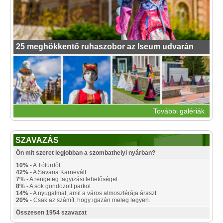
25 meghökkentő ruhaszobor az Iseum udvarán
További galériák
SZAVAZÁS
Ön mit szeret legjobban a szombathelyi nyárban?
10%
- A Tófürdőt.
42%
- A Savaria Karnevált.
7%
- A rengeteg fagyizási lehetőséget.
8%
- A sok gondozott parkot.
14%
- A nyugalmat, amit a város atmoszférája áraszt.
20%
- Csak az számít, hogy igazán meleg legyen.
Összesen 1954 szavazat