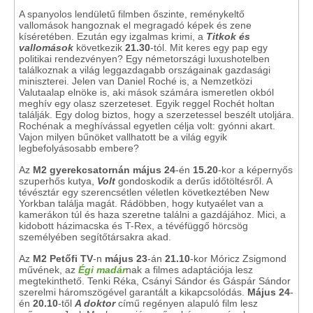
A spanyolos lendületű filmben őszinte, reménykeltő
vallomások hangoznak el megragadó képek és zene
kíséretében. Ezután egy izgalmas krimi, a
Titkok és
vallomások
következik
21.30
-tól. Mit keres egy pap egy
politikai rendezvényen? Egy németországi luxushotelben
találkoznak a világ leggazdagabb országainak gazdasági
miniszterei. Jelen van Daniel Roché is, a Nemzetközi
Valutaalap elnöke is, aki mások számára ismeretlen okból
meghív egy olasz szerzeteset. Egyik reggel Rochét holtan
találják. Egy dolog biztos, hogy a szerzetessel beszélt utoljára.
Rochénak a meghívással egyetlen célja volt: gyónni akart.
Vajon milyen bűnöket vallhatott be a világ egyik
legbefolyásosabb embere?
Az
M2 gyerekcsatornán május 24
-én
15.20
-kor a képernyős
szuperhős kutya,
Volt
gondoskodik a derűs időtöltésről. A
tévésztár egy szerencsétlen véletlen következtében New
Yorkban találja magát. Rádöbben, hogy kutyaélet van a
kamerákon túl és haza szeretne találni a gazdájához. Mici, a
kidobott házimacska és T-Rex, a tévéfüggő hörcsög
személyében segítőtársakra akad.
Az
M2 Petőfi TV
-n
május 23
-án
21.10
-kor Móricz Zsigmond
művének, az
Égi madár
nak a filmes adaptációja lesz
megtekinthető. Tenki Réka, Csányi Sándor és Gáspár Sándor
szerelmi háromszögével garantált a kikapcsolódás.
Május 24
-
én
20.10
-től
A doktor
című regényen alapuló film lesz