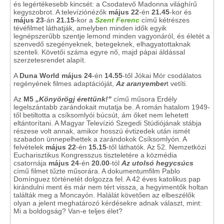
és legértékesebb kincsét: a Csodatevő Madonna világhírű
kegyszobrot. A televíziónézők
május 22
-én
21.45
-kor és
május 23
-án
21.15
-kor a
Szent Ferenc
című kétrészes
tévéfilmet láthatják, amelyben minden idők egyik
legnépszerűbb szentje lemond minden vagyonáról, és életét a
szenvedő szegényeknek, betegeknek, elhagyatottaknak
szenteli. Követői száma egyre nő, majd pápai áldással
szerzetesrendet alapít.
A
Duna World
május 24
-én
14.55
-től Jókai Mór csodálatos
regényének filmes adaptációját,
Az aranyember
t vetíti.
Az
M5
„Könyörögj érettünk!"
című műsora Erdély
legelszántabb zarándokait mutatja be. A román hatalom 1949-
től betiltotta a csíksomlyói búcsút, ám őket nem lehetett
eltántorítani. A Magyar Televízió Szegedi Stúdiójának stábja
részese volt annak, amikor hosszú évtizedek után ismét
szabadon ünnepelhettek a zarándokok Csíksomlyón. A
felvételek
május 22
-én
15.15
-től láthatók. Az 52. Nemzetközi
Eucharisztikus Kongresszus tiszteletére a közmédia
csatornája
május 24
-én
20.00
-tól
Az utolsó hegycsúcs
című filmet tűzte műsorára. A dokumentumfilm Pablo
Domínguez történetét dolgozza fel. A 42 éves katolikus pap
kirándulni ment és már nem tért vissza, a hegyimentők holtan
találták meg a Moncayón. Halálát követően az elbeszélők
olyan a jelent meghatározó kérdésekre adnak választ, mint:
Mi a boldogság? Van-e teljes élet?