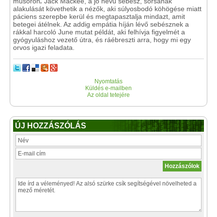
műsoron
.
Jack Mackee, a jó nevű sebész, sorsának
alakulását követhetik a nézők, aki súlyosbodó köhögése miatt
páciens szerepbe kerül és megtapasztalja mindazt, amit
betegei átélnek. Az addig empátia híján lévő sebésznek a
rákkal harcoló June mutat példát, aki felhívja figyelmét a
gyógyuláshoz vezető útra, és ráébreszti arra, hogy mi egy
orvos igazi feladata.
Nyomtatás
Küldés e-mailben
Az oldal tetejére
ÚJ HOZZÁSZÓLÁS