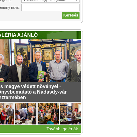
egória:
emény neve:
ALÉRIA AJÁNLÓ
s megye védett növényei -
nyvbemutató a Nádasdy-vár
sztermében
További galériák