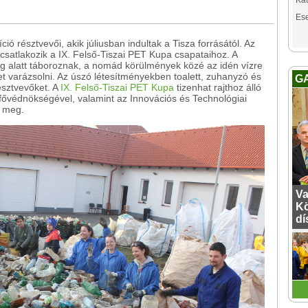
Kat
Es
ó résztvevői, akik júliusban indultak a Tisza forrásától. Az
 csatlakozik a IX. Felső-Tiszai PET Kupa csapataihoz. A
ég alatt táboroznak, a nomád körülmények közé az idén vízre
t varázsolni. Az úszó létesítményekben toalett, zuhanyzó és
G
észtvevőket. A
IX. Felső-Tiszai PET Kupa
tizenhat rajthoz álló
 fővédnökségével, valamint az Innovációs és Technológiai
l meg.
Va
Kö
dí