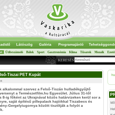
adidő
Látószög
Galéria
Programajánló
Tehetséggond
et
Útibeszámoló
Bálok
Sport
Gasztronómia
Klíma
Tűsarok
Mozaik
Ezoté
KERESÉS
Felső-Tiszai PET Kupát
hu
pa
k alkalommal szervez a Felső-Tiszán hulladékgyűjtő
versenyt a Természetfilm.hu Egyesület. Július 31-től
P
 8-ig főként az Ukrajnával közös határvizeken kerül sor a
yre, saját építésű pillepalack hajóikkal Tiszabecs és
Idő
ny-Gergelyiugornya között tisztítják a folyót a
Hel
k.