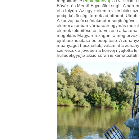
megoldani. A
Pontonkonvoj
a IX. Felső-T
Búvár- és Mentő Egyesület segít. A három
el a folyón. Az egyik elem a vizesblokk sz
pedig közösségi térnek ad otthont. Utóbbi
A konvoj hajói csónakmotor segítségével,
elemei azonban várhatóan egymás mellett 
elemek felépítése és tervezése a katama
megoldás Magyarországon: a megtervezéséb
újrahasznosítása és beépítése. A zuhanyz
műanyagot használtak, valamint a zuhanyz
szervezők a jövőben a konvoj nyújtotta 
hulladékgyűjtő akció során is kamatoztatni