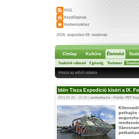
RSS
Kezdőlapnak
Kedvencekhez
2026. augusztus 09. vasárnap
Címlap
Kultúra
Életmód
Szab
Szakértő válaszol
Egészség
Turizmus
Termész
Vissza az előző oldalra
Idén Tisza Expedíció kíséri a IX. 
2021.07.28. - 07:20 |
vaskarika.hu - Fotók: PET Ku
Kilencedi
pethajós 
augusztus
rendezvén
Városnamé
petkalózo