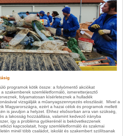
tásig
ló programok kötik össze: a folyómentő akciókat
 a szakemberek szemléletformáló, ismeretterjesztő
erveznek, folyamatosan kísérleteznek a hulladék
vonásával vizsgálják a műanyagszennyezés eloszlását. Mivel a
ezik Magyarországra, ezért a hazai célok és programok mellett
én is javuljon a helyzet. Ehhez elsősorban arra van szükség,
és a lakosság hozzáállása, valamint kedvező irányba
szer, így a probléma gyökerénél is bekövetkezzenek
etközi kapcsolatait, hogy szemléletformáló és szakmai
ületén minél több családot, iskolát és szakembert szólítsanak