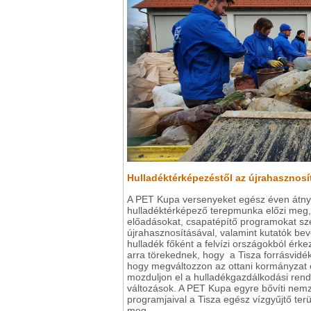
Hulladéktérképezéstől az újrahasznosí
A PET Kupa versenyeket egész éven átnyú
hulladéktérképező terepmunka előzi meg,
előadásokat, csapatépítő programokat sz
újrahasznosításával, valamint kutatók be
hulladék főként a felvízi országokból érk
arra törekednek, hogy a Tisza forrásvidék
hogy megváltozzon az ottani kormányzat 
mozduljon el a hulladékgazdálkodási rend
változások. A PET Kupa egyre bővíti nemz
programjaival a Tisza egész vízgyűjtő ter
meg.