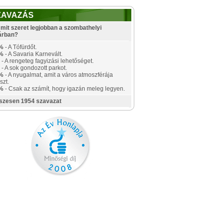
ZAVAZÁS
mit szeret legjobban a szombathelyi
árban?
%
- A Tófürdőt.
%
- A Savaria Karnevált.
- A rengeteg fagyizási lehetőséget.
- A sok gondozott parkot.
%
- A nyugalmat, amit a város atmoszférája
szt.
%
- Csak az számít, hogy igazán meleg legyen.
szesen 1954 szavazat