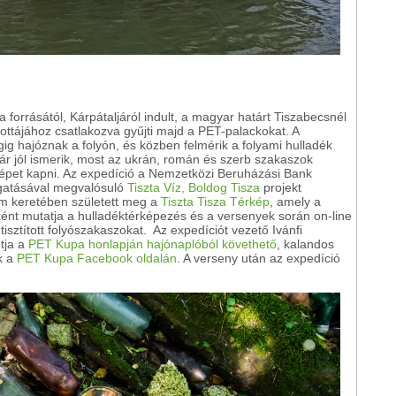
a forrásától, Kárpátaljáról indult, a magyar határt Tiszabecsnél
flottájához csatlakozva gyűjti majd a PET-palackokat. A
ig hajóznak a folyón, és közben felmérik a folyami hulladék
már jól ismerik, most az ukrán, román és szerb szakaszok
épet kapni. Az expedíció a Nemzetközi Beruházási Bank
ogatásával megvalósuló
Tiszta Víz, Boldog Tisza
projekt
am keretében született meg a
Tiszta Tisza Térkép
, amely a
ént mutatja a hulladéktérképezés és a versenyek során on-line
tisztított folyószakaszokat. Az expedíciót vezető Ivánfi
tja a
PET Kupa honlapján hajónaplóból követhető
, kalandos
k a
PET Kupa Facebook oldalán
. A verseny után az expedíció