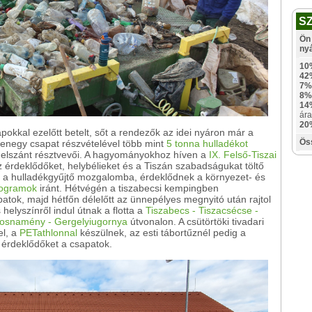
S
Ön 
ny
10
42
7%
8%
14
ára
20
pokkal ezelőtt betelt, sőt a rendezők az idei nyáron már a
Ös
zenegy csapat részvételével több mint
5 tonna hulladékot
a elszánt résztvevői. A hagyományokhoz híven a
IX. Felső-Tiszai
az érdeklődőket, helybélieket és a Tiszán szabadságukat töltő
i a hulladékgyűjtő mozgalomba, érdeklődnek a környezet- és
ogramok
iránt. Hétvégén a tiszabecsi kempingben
patok, majd hétfőn délelőtt az ünnepélyes megnyitó után rajtol
lyszínről indul útnak a flotta a
Tiszabecs - Tiszacsécse -
rosnamény - Gergelyiugornya
útvonalon. A csütörtöki tivadari
el, a
PETathlonnal
készülnek, az esti tábortűznél pedig a
 érdeklődőket a csapatok.