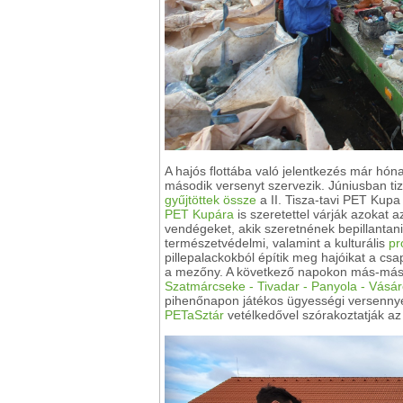
A hajós flottába való jelentkezés már hóna
második versenyt szervezik. Júniusban ti
gyűjtöttek össze
a II. Tisza-tavi PET Kup
PET Kupára
is szeretettel várják azokat 
vendégeket, akik szeretnének bepillantan
természetvédelmi, valamint a kulturális
pr
pillepalackokból építik meg hajóikat a csa
a mezőny. A következő napokon más-más he
Szatmárcseke - Tivadar - Panyola - Vásá
pihenőnapon játékos ügyességi versenny
PETaSztár
vetélkedővel szórakoztatják az