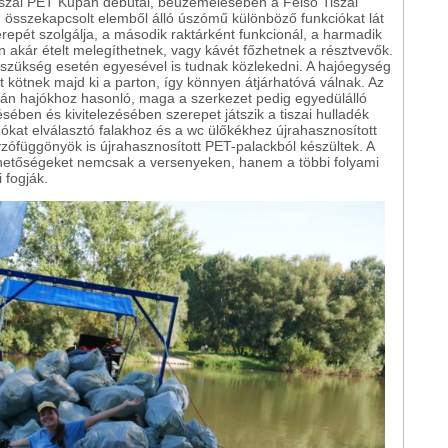
iszai PET Kupán debütál, beüzemelésében a Felső Tiszai
 összekapcsolt elemből álló úszómű különböző funkciókat lát
erepét szolgálja, a második raktárként funkcionál, a harmadik
n akár ételt melegíthetnek, vagy kávét főzhetnek a résztvevők.
 szükség esetén egyesével is tudnak közlekedni. A hajóegység
kötnek majd ki a parton, így könnyen átjárhatóvá válnak. Az
rán hajókhoz hasonló, maga a szerkezet pedig egyedülálló
en és kivitelezésében szerepet játszik a tiszai hulladék
ókat elválasztó falakhoz és a wc ülőkékhez újrahasznosított
ófüggönyök is újrahasznosított PET-palackból készültek. A
lehetőségeket nemcsak a versenyeken, hanem a többi folyami
 fogják.