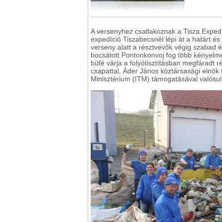
A versenyhez csatlakoznak a Tisza Expedíci
expedíció Tiszabecsnél lépi át a határt és
verseny alatt a résztvevők végig szabad 
bocsátott Pontonkonvoj fog több kényelme
büfé várja a folyótisztításban megfáradt r
csapattal, Áder János köztársasági elnök
Minisztérium (ITM) támogatásával valósu