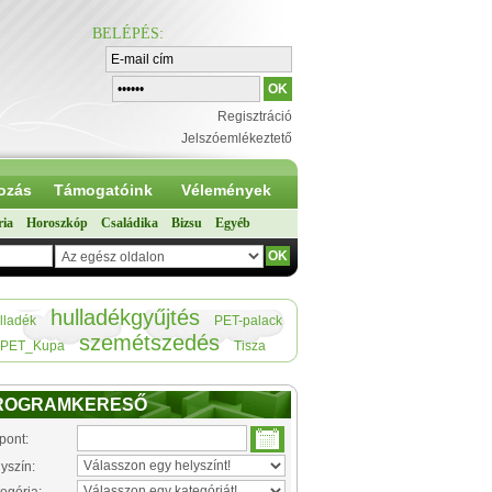
BELÉPÉS
:
Regisztráció
Jelszóemlékeztető
ozás
Támogatóink
Vélemények
ria
Horoszkóp
Családika
Bizsu
Egyéb
hulladékgyűjtés
lladék
PET-palack
szemétszedés
PET_Kupa
Tisza
ROGRAMKERESŐ
pont:
yszín: