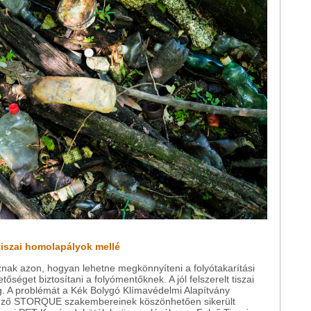
tiszai homolapályok mellé
nak azon, hogyan lehetne megkönnyíteni a folyótakarítási
tőséget biztosítani a folyómentőknek. A jól felszerelt tiszai
. A problémát a Kék Bolygó Klímavédelmi Alapítvány
végző STORQUE szakembereinek köszönhetően sikerült