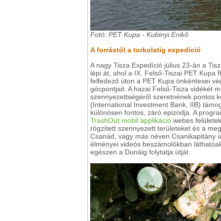
Fotó: PET Kupa - Kubinyi Enikő
A forrástól a torkolatig expedíció
A nagy Tisza Expedíció július 23-án a Tisz
lépi át, ahol a IX. Felső-Tiszai PET Kupa 
felfedező úton a PET Kupa önkéntesei vég
gócpontjait. A hazai Felső-Tisza vidékét 
szennyezettségéről szeretnének pontos k
(International Investment Bank, IIB) tám
különösen fontos, záró epizódja. A progr
TrashOut mobil applikáció
webes felületek
rögzített szennyezett területeket és a meg
Csanád, vagy más néven Csanikapitány ú
élményei videós beszámolókban láthatóa
egészen a Dunáig folytatja útját.