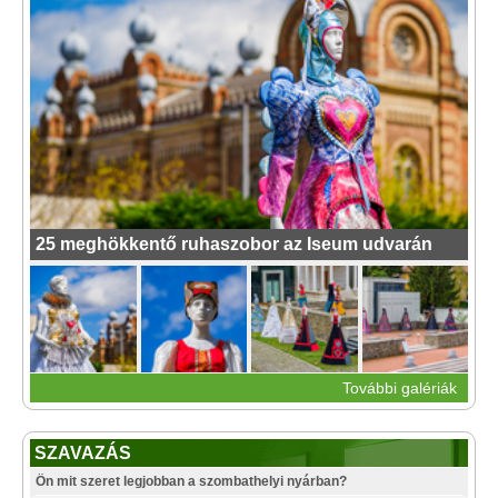
25 meghökkentő ruhaszobor az Iseum udvarán
További galériák
SZAVAZÁS
Ön mit szeret legjobban a szombathelyi nyárban?