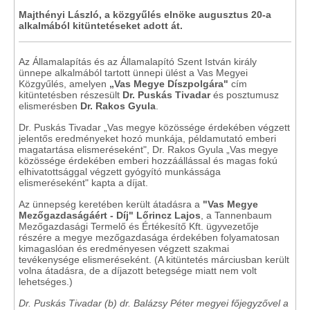
Majthényi László, a közgyűlés elnöke augusztus 20-a
alkalmából kitüntetéseket adott át.
Az Államalapítás és az Államalapító Szent István király
ünnepe alkalmából tartott ünnepi ülést a Vas Megyei
Közgyűlés, amelyen
„Vas Megye Díszpolgára"
cím
kitüntetésben részesült
Dr. Puskás Tivadar
és posztumusz
elismerésben
Dr. Rakos Gyula
.
Dr. Puskás Tivadar „Vas megye közössége érdekében végzett
jelentős eredményeket hozó munkája, példamutató emberi
magatartása elismeréseként", Dr. Rakos Gyula „Vas megye
közössége érdekében emberi hozzáállással és magas fokú
elhivatottsággal végzett gyógyító munkássága
elismeréseként" kapta a díjat.
Az ünnepség keretében került átadásra a
"Vas Megye
Mezőgazdaságáért - Díj" Lőrincz Lajos
, a Tannenbaum
Mezőgazdasági Termelő és Értékesítő Kft. ügyvezetője
részére a megye mezőgazdasága érdekében folyamatosan
kimagaslóan és eredményesen végzett szakmai
tevékenysége elismeréseként. (A kitüntetés márciusban került
volna átadásra, de a díjazott betegsége miatt nem volt
lehetséges.)
Dr. Puskás Tivadar (b) dr. Balázsy Péter megyei főjegyzővel a