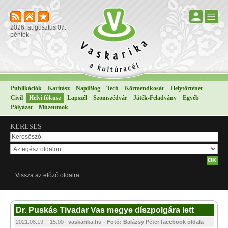
2026. augusztus 07.
péntek
Publikációk
Karitász
NapiBlog
Tech
Körmendkosár
Helytörténet
Civil
Helyi fókusz
Lapszél
Szomszédvár
Játék-Feladvány
Egyéb
Pályázat
Múzeumok
KERESÉS
Vissza az előző oldalra
Dr. Puskás Tivadar Vas megye díszpolgára lett
2021.08.19. - 15:00 |
vaskarika.hu - Fotó: Balázsy Péter facebook oldala