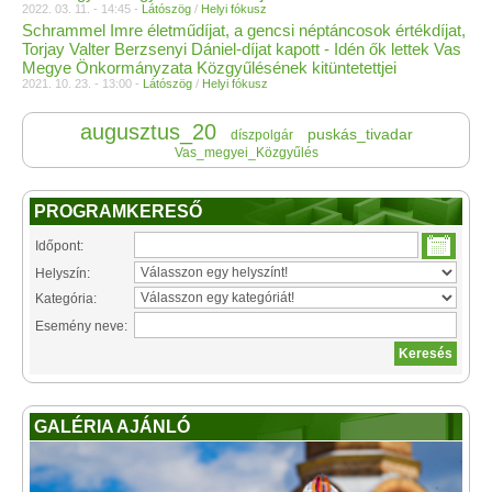
2022. 03. 11. - 14:45 -
Látószög
/
Helyi fókusz
Schrammel Imre életműdíjat, a gencsi néptáncosok értékdíjat,
Torjay Valter Berzsenyi Dániel-díjat kapott - Idén ők lettek Vas
Megye Önkormányzata Közgyűlésének kitüntetettjei
2021. 10. 23. - 13:00 -
Látószög
/
Helyi fókusz
augusztus_20
puskás_tivadar
díszpolgár
Vas_megyei_Közgyűlés
PROGRAMKERESŐ
Időpont:
Helyszín:
Kategória:
Esemény neve:
GALÉRIA AJÁNLÓ