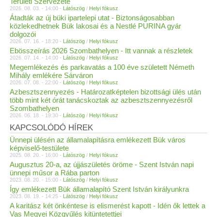
Területi Szervezete
2026. 08. 03. - 14:00 -
Látószög
/
Helyi fókusz
Átadták az új büki ipartelepi utat - Biztonságosabban
közlekedhetnek Bük lakosai és a Nestlé PURINA gyár
dolgozói
2026. 07. 16. - 18:20 -
Látószög
/
Helyi fókusz
Ebösszeírás 2026 Szombathelyen - Itt vannak a részletek
2026. 07. 14. - 14:00 -
Látószög
/
Helyi fókusz
Megemlékezés és parkavatás a 100 éve született Németh
Mihály emlékére Sárváron
2026. 07. 08. - 22:00 -
Látószög
/
Helyi fókusz
Azbesztszennyezés - Határozatképtelen bizottsági ülés után
több mint két órát tanácskoztak az azbesztszennyezésről
Szombathelyen
2026. 06. 18. - 19:30 -
Látószög
/
Helyi fókusz
KAPCSOLÓDÓ HÍREK
Ünnepi ülésén az államalapításra emlékezett Bük város
képviselő-testülete
2025. 08. 20. - 16:00 -
Látószög
/
Helyi fókusz
Augusztus 20-a, az újjászületés öröme - Szent István napi
ünnepi műsor a Rába parton
2023. 08. 20. - 15:00 -
Látószög
/
Helyi fókusz
Így emlékezett Bük államalapító Szent István királyunkra
2023. 08. 19. - 14:25 -
Látószög
/
Helyi fókusz
A karitász két önkéntese is elismerést kapott - Idén ők lettek a
Vas Megyei Közgyűlés kitüntetettjei