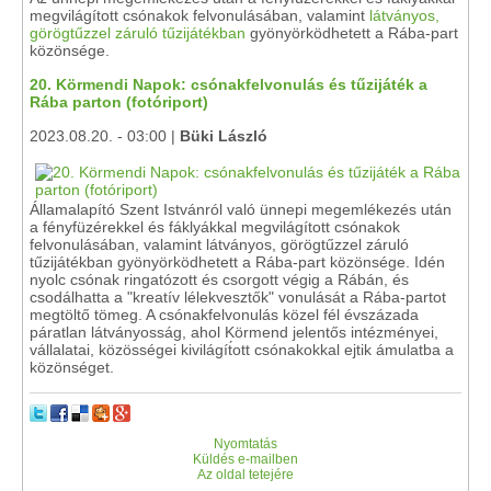
megvilágított csónakok felvonulásában, valamint
látványos,
görögtűzzel záruló tűzijátékban
gyönyörködhetett a Rába-part
közönsége.
20. Körmendi Napok: csónakfelvonulás és tűzijáték a
Rába parton (fotóriport)
2023.08.20. - 03:00 |
Büki László
Államalapító Szent Istvánról való ünnepi megemlékezés után
a fényfüzérekkel és fáklyákkal megvilágított csónakok
felvonulásában, valamint látványos, görögtűzzel záruló
tűzijátékban gyönyörködhetett a Rába-part közönsége. Idén
nyolc csónak ringatózott és csorgott végig a Rábán, és
csodálhatta a "kreatív lélekvesztők" vonulását a Rába-partot
megtöltő tömeg. A csónakfelvonulás közel fél évszázada
páratlan látványosság, ahol Körmend jelentős intézményei,
vállalatai, közösségei kivilágít́ott csónakokkal ejtik ámulatba a
közönséget.
Nyomtatás
Küldés e-mailben
Az oldal tetejére