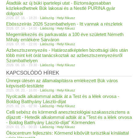
Átadták az új büki ipartelepi utat - Biztonságosabban
közlekedhetnek Bük lakosai és a Nestlé PURINA gyár
dolgozói
2026. 07. 16. - 18:20 -
Látószög
/
Helyi fókusz
Ebösszeírás 2026 Szombathelyen - Itt vannak a részletek
2026. 07. 14. - 14:00 -
Látószög
/
Helyi fókusz
Megemlékezés és parkavatás a 100 éve született Németh
Mihály emlékére Sárváron
2026. 07. 08. - 22:00 -
Látószög
/
Helyi fókusz
Azbesztszennyezés - Határozatképtelen bizottsági ülés után
több mint két órát tanácskoztak az azbesztszennyezésről
Szombathelyen
2026. 06. 18. - 19:30 -
Látószög
/
Helyi fókusz
KAPCSOLÓDÓ HÍREK
Ünnepi ülésén az államalapításra emlékezett Bük város
képviselő-testülete
2025. 08. 20. - 16:00 -
Látószög
/
Helyi fókusz
Nyolcadik alkalommal adták át a Test és a lélek orvosa -
Boldog Batthyány László-díjat
2025. 01. 24. - 02:30 -
Látószög
/
Helyi fókusz
Celli sebész és körmendi aneszteziológiai szakasszisztens a
díjazott - Hetedik alkalommal adták át a "Test és a lélek orvosa
- Boldog Batthyány László-díjat" Körmenden
2024. 01. 23. - 00:10 -
Látószög
/
Helyi fókusz
Ökocentrum fejlesztés: Körmend kibővült turisztikai kínálattal