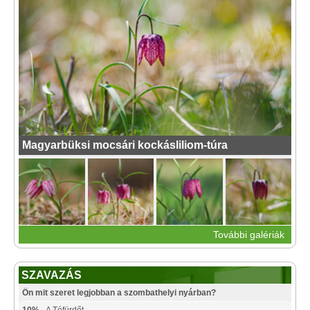
Magyarbüksi mocsári kockásliliom-túra
További galériák
SZAVAZÁS
Ön mit szeret legjobban a szombathelyi nyárban?