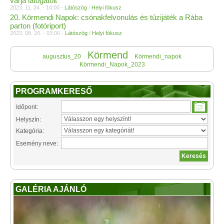
várja látogatóit
2023. 11. 24. - 14:00 -
Látószög
/
Helyi fókusz
20. Körmendi Napok: csónakfelvonulás és tűzijáték a Rába
parton (fotóriport)
2023. 08. 20. - 03:00 -
Látószög
/
Helyi fókusz
Körmend
augusztus_20
Körmendi_napok
Körmendi_Napok_2023
PROGRAMKERESŐ
Időpont:
Helyszín:
Kategória:
Esemény neve:
GALÉRIA AJÁNLÓ