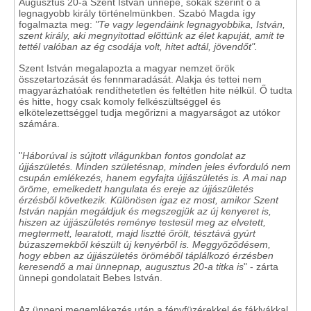
Augusztus 20-a Szent István ünnepe, sokak szerint ő a
legnagyobb király történelmünkben. Szabó Magda így
fogalmazta meg:
"Te vagy legendáink legnagyobbika, István,
szent király, aki megnyitottad előttünk az élet kapuját, amit te
tettél valóban az ég csodája volt, hitet adtál, jövendőt".
Szent István megalapozta a magyar nemzet örök
összetartozását és fennmaradását. Alakja és tettei nem
magyarázhatóak rendíthetetlen és feltétlen hite nélkül. Ő tudta
és hitte, hogy csak komoly felkészültséggel és
elkötelezettséggel tudja megőrizni a magyarságot az utókor
számára.
"
Háborúval is sújtott világunkban fontos gondolat az
újjászületés. Minden születésnap, minden jeles évforduló nem
csupán emlékezés, hanem egyfajta újjászületés is. A mai nap
öröme, emelkedett hangulata és ereje az újjászületés
érzésből következik. Különösen igaz ez most, amikor Szent
István napján megáldjuk és megszegjük az új kenyeret is,
hiszen az újjászületés reménye testesül meg az elvetett,
megtermett, learatott, majd lisztté őrölt, tésztává gyúrt
búzaszemekből készült új kenyérből is. Meggyőződésem,
hogy ebben az újjászületés öröméből táplálkozó érzésben
keresendő a mai ünnepnap, augusztus 20-a titka is
" - zárta
ünnepi gondolatait Bebes István.
Az ünnepi megemlékezés után a fényfüzérekkel és fáklyákkal