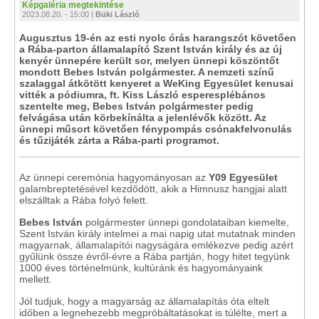
Képgaléria megtekintése
2023.08.20. - 15:00 |
Büki László
Augusztus 19-én az esti nyolc órás harangszót követően
a Rába-parton államalapító Szent István király és az új
kenyér ünnepére került sor, melyen ünnepi köszöntőt
mondott Bebes István polgármester. A nemzeti színű
szalaggal átkötött kenyeret a WeKing Egyesület kenusai
vitték a pódiumra, ft. Kiss László esperesplébános
szentelte meg, Bebes István polgármester pedig
felvágása után körbekínálta a jelenlévők között. Az
ünnepi műsort követően fénypompás csónakfelvonulás
és tűzijáték zárta a Rába-parti programot.
Az ünnepi ceremónia hagyományosan az
Y09 Egyesület
galambreptetésével kezdődött, akik a Himnusz hangjai alatt
elszálltak a Rába folyó felett.
Bebes István
polgármester ünnepi gondolataiban kiemelte,
Szent István király intelmei a mai napig utat mutatnak minden
magyarnak, államalapítói nagyságára emlékezve pedig azért
gyűlünk össze évről-évre a Rába partján, hogy hitet tegyünk
1000 éves történelmünk, kultúránk és hagyományaink
mellett.
Jól tudjuk, hogy a magyarság az államalapítás óta eltelt
időben a legnehezebb megpróbáltatásokat is túlélte, mert a