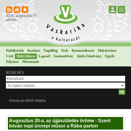
2026. augusztus 07.
péntek
Publikációk
Karitász
NapiBlog
Tech
Körmendkosár
Helytörténet
Civil
Helyi fókusz
Lapszél
Szomszédvár
Játék-Feladvány
Egyéb
Pályázat
Múzeumok
KERESÉS
Vissza az előző oldalra
Augusztus 20-a, az újjászületés öröme - Szent
István napi ünnepi műsor a Rába parton