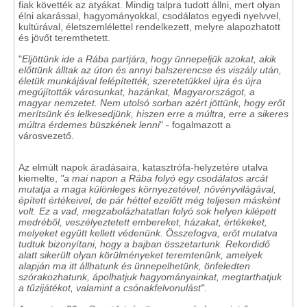
fiak követték az atyákat. Mindig talpra tudott állni, mert olyan
élni akarással, hagyományokkal, csodálatos egyedi nyelvvel,
kultúrával, életszemlélettel rendelkezett, melyre alapozhatott
és jövőt teremthetett.
"
Eljöttünk ide a Rába partjára, hogy ünnepeljük azokat, akik
előttünk álltak az úton és annyi balszerencse és viszály után,
életük munkájával felépítették, szeretetükkel újra és újra
megújították városunkat, hazánkat, Magyarországot, a
magyar nemzetet. Nem utolsó sorban azért jöttünk, hogy erőt
merítsünk és lelkesedjünk, hiszen erre a múltra, erre a sikeres
múltra érdemes büszkének lenni
" - fogalmazott a
városvezető.
Az elmúlt napok áradásaira, katasztrófa-helyzetére utalva
kiemelte,
"a mai napon a Rába folyó egy csodálatos arcát
mutatja a maga különleges környezetével, növényvilágával,
épített értékeivel, de pár héttel ezelőtt még teljesen másként
volt. Ez a vad, megzabolázhatatlan folyó sok helyen kilépett
medréből, veszélyeztetett embereket, házakat, értékeket,
melyeket együtt kellett védenünk. Összefogva, erőt mutatva
tudtuk bizonyítani, hogy a bajban összetartunk. Rekordidő
alatt sikerült olyan körülményeket teremtenünk, amelyek
alapján ma itt állhatunk és ünnepelhetünk, önfeledten
szórakozhatunk, ápolhatjuk hagyományainkat, megtarthatjuk
a tűzijátékot, valamint a csónakfelvonulást"
.