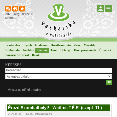
2026. augusztus 08.
szombat
Fesztiválok
Egyéb
Irodalom
Divatbemutató
Zene
Mozi-film
Szabadidő
Kiállítás
Színház
Tánc
Hétvége
Havi programok
Ünnepek
Savaria Karnevál
Bálok
KERESÉS
Vissza az előző oldalra
Érezd Szombathelyt! - Weöres T.É.R. (szept. 11.)
2021.09.09. - 13:15 |
vaskarika.hu