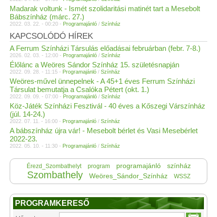
Madarak voltunk - Ismét szolidaritási matinét tart a Mesebolt
Bábszínház (márc. 27.)
2022. 03. 22. - 00:20 -
Programajánló
/
Színház
KAPCSOLÓDÓ HÍREK
A Ferrum Színházi Társulás előadásai februárban (febr. 7-8.)
2026. 02. 03. - 12:00 -
Programajánló
/
Színház
Élőlánc a Weöres Sándor Színház 15. születésnapján
2022. 09. 28. - 11:15 -
Programajánló
/
Színház
Weöres-művel ünnepelnek - A 45+1 éves Ferrum Színházi
Társulat bemutatja a Csalóka Pétert (okt. 1.)
2022. 09. 09. - 07:00 -
Programajánló
/
Színház
Köz-Játék Színházi Fesztivál - 40 éves a Kőszegi Várszínház
(júl. 14-24.)
2022. 07. 11. - 16:00 -
Programajánló
/
Színház
A bábszínház újra vár! - Mesebolt bérlet és Vasi Mesebérlet
2022-23.
2022. 05. 10. - 11:30 -
Programajánló
/
Színház
programajánló
színház
Érezd_Szombathelyt
program
Szombathely
Weöres_Sándor_Színház
WSSZ
PROGRAMKERESŐ