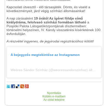
Kapcsolati útvesztő - élő társasjáték. Dönts, és viseld a
következményeit, járd végig színházi állomásainkat!
A nap zárásaként
19 órától Az ígéret földje című
királydráma, felolvasó színházi formában látható
a
Püspöki Palota Látogatóközpontjának dísztermében:
történelmi helyszínen, IV. Károly visszatérési kísérletének 100.
évfordulóján.
A részvétel ingyenes, de jegyirodai regisztrációhoz kötött!
A bejegyzés megtekintése az Instagramon
Weöres Sándor Színház (@weoressandorszinhaz) által megosztott bejegyzés
Nyomtatás
Küldés e-mailben
Az oldal tetejére