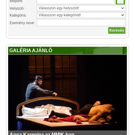
Időpont:
Helyszín:
Kategória:
Esemény neve:
GALÉRIA AJÁNLÓ
Anna Karenina az MMIK-ban