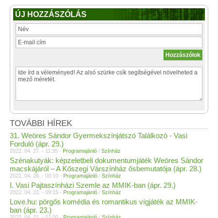
ÚJ HOZZÁSZÓLÁS
TOVÁBBI HÍREK
31. Weöres Sándor Gyermekszínjátszó Találkozó - Vasi
Forduló (ápr. 29.)
2022. 04. 27. - 11:35 -
Programajánló
/
Színház
Szénakutyák: képzeletbeli dokumentumjáték Weöres Sándor
macskájáról – A Kőszegi Várszínház ősbemutatója (ápr. 28.)
2022. 04. 26. - 00:10 -
Programajánló
/
Színház
I. Vasi Pajtaszínházi Szemle az MMIK-ban (ápr. 29.)
2022. 04. 22. - 09:15 -
Programajánló
/
Színház
Love.hu: pörgős komédia és romantikus vígjáték az MMIK-
ban (ápr. 23.)
2022. 04. 21. - 07:00 -
Programajánló
/
Színház