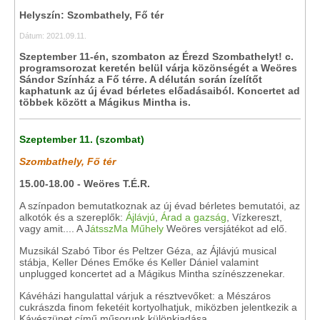
Helyszín: Szombathely, Fő tér
Dátum: 2021.09.11.
Szeptember 11-én, szombaton az Érezd Szombathelyt! c.
programsorozat keretén belül várja közönségét a Weöres
Sándor Színház a Fő térre. A délután során ízelítőt
kaphatunk az új évad bérletes előadásaiból. Koncertet ad
többek között a Mágikus Mintha is.
Szeptember 11. (szombat)
Szombathely, Fő tér
15.00-18.00 - Weöres T.É.R.
A színpadon bemutatkoznak az új évad bérletes bemutatói, az
alkotók és a szereplők:
Ájlávjú
,
Árad a gazság
, Vízkereszt,
vagy amit.... A J
átsszMa Műhely
Weöres versjátékot ad elő.
Muzsikál Szabó Tibor és Peltzer Géza, az Ájlávjú musical
stábja, Keller Dénes Emőke és Keller Dániel valamint
unplugged koncertet ad a Mágikus Mintha színészzenekar.
Kávéházi hangulattal várjuk a résztvevőket: a Mészáros
cukrászda finom feketéit kortyolhatjuk, miközben jelentkezik a
Kávészünet című műsorunk különkiadása.