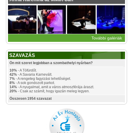
További galériák
SZAVAZÁS
Ön mit szeret legjobban a szombathelyi nyárban?
10%
- A Tófürdőt.
42%
- A Savaria Karnevált.
7%
- A rengeteg fagyizási lehetőséget.
8%
- A sok gondozott parkot.
14%
- A nyugalmat, amit a város atmoszférája áraszt.
20%
- Csak az számít, hogy igazán meleg legyen.
Összesen 1954 szavazat