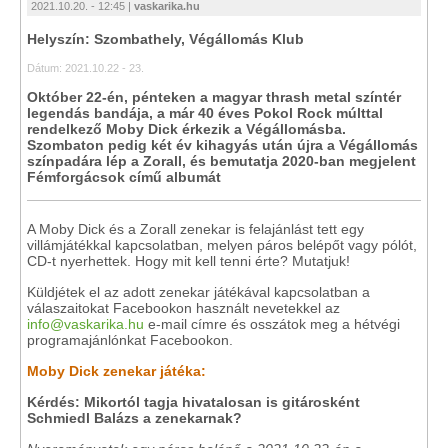
2021.10.20. - 12:45 |
vaskarika.hu
Helyszín: Szombathely, Végállomás Klub
Dátum: 2021.10.22 - 23.
Október 22-én, pénteken a magyar thrash metal színtér
legendás bandája, a már 40 éves Pokol Rock múlttal
rendelkező Moby Dick érkezik a Végállomásba.
Szombaton pedig két év kihagyás után újra a Végállomás
színpadára lép a Zorall, és bemutatja 2020-ban megjelent
Fémforgácsok című albumát
A Moby Dick és a Zorall zenekar is felajánlást tett egy
villámjátékkal kapcsolatban, melyen páros belépőt vagy pólót,
CD-t nyerhettek. Hogy mit kell tenni érte? Mutatjuk!
Küldjétek el az adott zenekar játékával kapcsolatban a
válaszaitokat Facebookon használt nevetekkel az
info@vaskarika.hu
e-mail címre és osszátok meg a hétvégi
programajánlónkat Facebookon.
Moby Dick zenekar játéka:
Kérdés: Mikortól tagja hivatalosan is gitárosként
Schmiedl Balázs a zenekarnak?