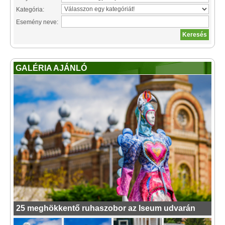
Kategória:
Esemény neve:
GALÉRIA AJÁNLÓ
25 meghökkentő ruhaszobor az Iseum udvarán