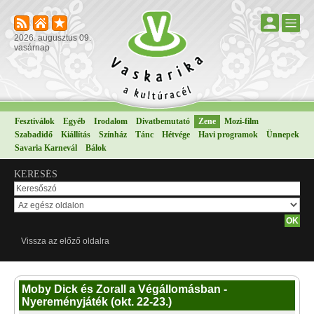
2026. augusztus 09.
vasárnap
Fesztiválok
Egyéb
Irodalom
Divatbemutató
Zene
Mozi-film
Szabadidő
Kiállítás
Színház
Tánc
Hétvége
Havi programok
Ünnepek
Savaria Karnevál
Bálok
KERESÉS
Vissza az előző oldalra
Moby Dick és Zorall a Végállomásban -
Nyereményjáték (okt. 22-23.)