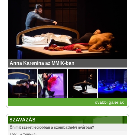
Anna Karenina az MMIK-ban
További galériák
SZAVAZÁS
Ön mit szeret legjobban a szombathelyi nyárban?