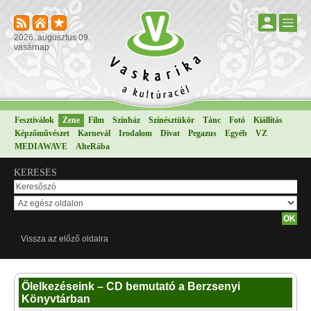
2026. augusztus 09.
vasárnap
Fesztiválok
Zene
Film
Színház
Színésztükör
Tánc
Fotó
Kiállítás
Képzőművészet
Karnevál
Irodalom
Divat
Pegazus
Egyéb
VZ
MEDIAWAVE
AlteRába
KERESÉS
Vissza az előző oldalra
Ölelkezéseink – CD bemutató a Berzsenyi
Könyvtárban