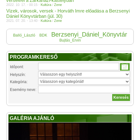
verseivel a Zarkaházi-kastélyban
2022. 10. 17. - 00:15 -
Kultúra
/
Zene
Vizek, városok, versek - Horváth Imre előadása a Berzsenyi
Dániel Könyvtárban (júl. 30)
2021. 07. 20. - 13:40 -
Kultúra
/
Zene
Berzsenyi_Dániel_Könyvtár
Balló_László
BDK
Bujtás_Ervin
PROGRAMKERESŐ
Időpont:
Helyszín:
Kategória:
Esemény neve:
GALÉRIA AJÁNLÓ