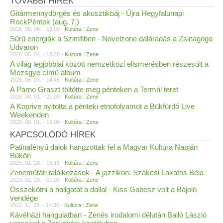
TOVÁBBI HÍREK
Gitármennydörgés és akusztikbáj - Újra Hegyfalunapi
RockPéntek (aug. 7.)
2026. 08. 06. - 18:00 -
Kultúra
/
Zene
Sűrű energiák a Szimfiben - Novelzone daláradás a Zsinagóga
Udvaron
2026. 08. 04. - 18:20 -
Kultúra
/
Zene
A világ legjobbjai között nemzetközi elismerésben részesült a
Mezsgye című album
2026. 08. 03. - 14:45 -
Kultúra
/
Zene
A Parno Graszt töltötte meg pénteken a Termál teret
2026. 08. 01. - 21:00 -
Kultúra
/
Zene
A Koprive nyitotta a pénteki etnofolyamot a Bükfürdő Live
Weekenden
2026. 08. 01. - 16:00 -
Kultúra
/
Zene
KAPCSOLÓDÓ HÍREK
Patinafényű dalok hangzottak fel a Magyar Kultúra Napján
Bükön
2025. 01. 28. - 16:15 -
Kultúra
/
Zene
Zeneműtári találkozások - A jazzikon: Szakcsi Lakatos Béla
2023. 02. 28. - 01:00 -
Kultúra
/
Zene
Összekötni a hallgatót a dallal - Kiss Gabesz volt a Bájoló
vendége
2022. 11. 28. - 14:30 -
Kultúra
/
Zene
Kávéházi hangulatban - Zenés irodalomi délután Balló László