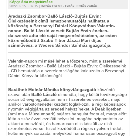
Képgaléria megtekintése
2022.02.15. - 07:15 |
Rozán Eszter - Fotók: Erdős Zoltán
Aradszki Zsombor-Balló László-Bujtás Ervin:
Ölelkezéseink című lemezbemutatóját hallhatta a
közönség a Berzsenyi Dániel Könyvtárban Valentin-
napon. Balló László verseit Bujtás Ervin énekes-
dalszerző adta elő saját megzenésítésében, az esten
közreműködött Szabó Tibor Jászai Mari-díjas
színművész, a Weöres Sándor Színház igazgatója.
Valentin-napon mi másé lehet a főszerep, mint a szerelemé.
Aradszki Zsombor - Balló László - Bujtás Ervin: Ölelkezéseink
- CD bemutatója a szerelem világába kalauzolta a Berzsenyi
Dániel Könyvtár közönségét.
Baráthné Molnár Mónika könyvtárigazgató
köszöntő
szavai után
Balló László
elmondta, hogy költői tevékenysége
során 50 évig egyáltalán nem írt szerelmes verseket, majd
amikor várostörténettel kezdett foglalkozni, a régi képeslapok
nyomán végigjárta az eredeti helyszíneket. A Deák ligetben
(ami ma a Múzeumpark) sajátos hangulat fogta el, maga előtt
látta a száz évvel ezelőtti helyszínt, magába szippantotta az
akkori atmoszférát, és hamarosan el is készült az első
szerelmetes verse. Ezzel kezdődött a régies nyelven íródott
költemények sorozata, melyekből hamarosan összegyűlt egy