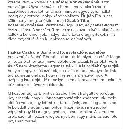
kötetre való. A könyv a
Szülőföld Könyvkiadónál
látott
napvilágot,
Olyan csodás
!...címmel, mely felerészben
szerelmes verseket tartalmaz, minden egyes vers mellett
pedig egy korabeli hölgy képe található.
Bujtás Ervin
hét
költeményt megzenésített, majd
Szabó Tibor
közreműködésével
készítettek egy CD-t, egy zenés-irodalmi
összeállítást. A hozzáértő zenészek és színművész által életre
keltek a költemények, melyet Balló László úgy értékel, mint
élete egyedülálló és különleges teljesítményét.
Farkas Csaba, a Szülőföld Könyvkiadó igazgatója
bevezetőjét Szabó Tibortól hallhattuk. Mi olyan csodás? Maga
a nő, az élet forrása, mivel belőle bontakozik ki az élet. Férfi
és nő nem létezhetnek egymás nélkül. A külföldiek úgy tartják,
hogy a magyar nők szépek, de elsősorban a magyar férfiak
tudják megmondani, hogy milyenek is a magyar nők. A
szépség isteni ajándék, mellyel Isten elkényeztet bennünket. A
nők minden művészet ihletadói.
Miközben Bujtás Ervint és Szabó Tibort hallgattuk, valóban
úgy éreztük, hogy különös atmoszférába csöppenünk, mely
idilli és vonzó, egy letűnt kor tárul elénk, ami főleg a mostani
felbolydult világunkban fontos, hiszen talán még jobban
vágyunk egy kis megnyugvásra, mint bármikor. A szerelem
örök, szólhat hozzánk régies nyelven vagy main, az üzenete
ugyanaz marad.