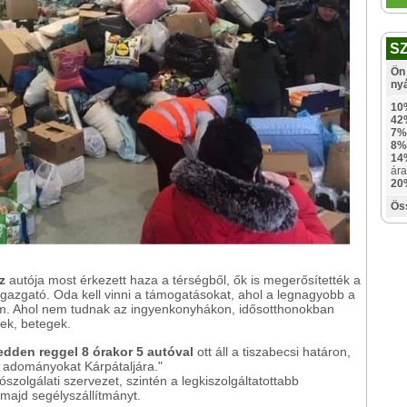
S
Ön 
ny
10
42
7%
8%
14
ára
20
Ös
sz
autója most érkezett haza a térségből, ők is megerősítették a
 igazgató. Oda kell vinni a támogatásokat, ahol a legnagyobb a
em. Ahol nem tudnak az ingyenkonyhákon, idősotthonokban
sek, betegek.
edden reggel 8 órakor 5 autóval
ott áll a tiszabecsi határon,
z adományokat Kárpátaljára."
ószolgálati szervezet, szintén a legkiszolgáltatottabb
majd segélyszállítmányt.