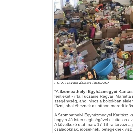
Fotó: Havasi Zoltán facebook
"A
Szombathelyi Egyházmegyei Karitá
fentieket - írta Tuczainé Régvári Marietta
szegénység, ahol nincs a boltokban élel
főzni, ahol éheznek az otthon maradt idő
A Szombathelyi Egyházmegyei Karitász
k
hogy a Jó Isten segítségével eljuttassa a
A következő utat márc 17-18-ra tervezi a j
családoknak, időseknek, betegeknek visz 