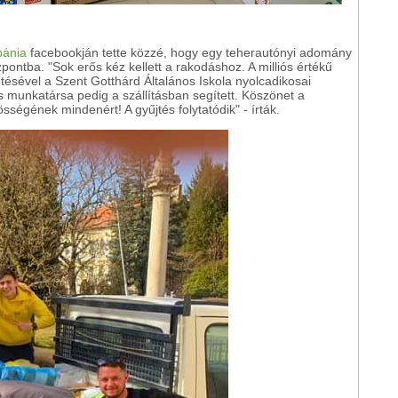
bánia
facebookján tette közzé, hogy egy teherautónyi adomány
pontba. "Sok erős kéz kellett a rakodáshoz. A milliós értékű
tésével a Szent Gotthárd Általános Iskola nyolcadikosai
 munkatársa pedig a szállításban segített. Köszönet a
össégének mindenért! A gyűjtés folytatódik" - írták.