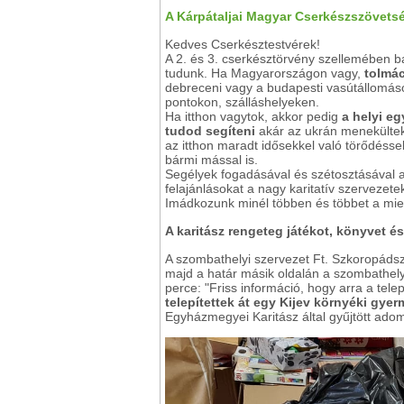
A Kárpátaljai Magyar Cserkészszövets
Kedves Cserkésztestvérek!
A 2. és 3. cserkésztörvény szellemében b
tudunk. Ha Magyarországon vagy,
tolmá
debreceni vagy a budapesti vasútállomáso
pontokon, szálláshelyeken.
Ha itthon vagytok, akkor pedig
a helyi e
tudod segíteni
akár az ukrán menekültek 
az itthon maradt idősekkel való törődéssel
bármi mással is.
Segélyek fogadásával és szétosztásával a
felajánlásokat a nagy karitatív szervezete
Imádkozunk minél többen és többet a mie
A karitász rengeteg játékot, könyvet és
A szombathelyi szervezet Ft. Szkoropádszky
majd a határ másik oldalán a szombathely
perce: "Friss információ, hogy arra a tele
telepítettek át egy Kijev környéki gye
Egyházmegyei Karitász által gyűjtött ad