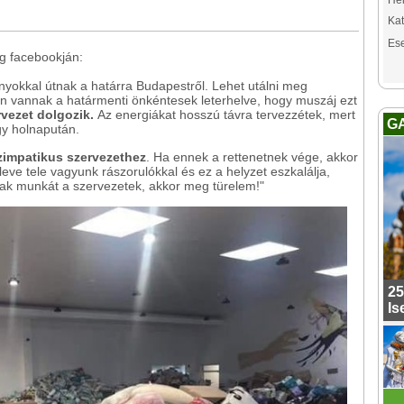
Hel
Kat
Es
g facebookján:
yokkal útnak a határra Budapestről. Lehet utálni meg
ten vannak a határmenti önkéntesek leterhelve, hogy muszáj ezt
rvezet dolgozik.
Az energiákat hosszú távra tervezzétek, mert
G
gy holnapután.
zimpatikus szervezethez
. Ha ennek a rettenetnek vége, akkor
leve tele vagyunk rászorulókkal és ez a helyzet eszkalálja,
ak munkát a szervezetek, akkor meg türelem!"
25
Is