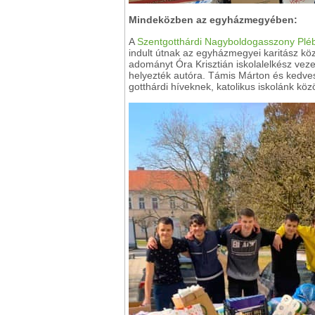
Mindeközben az egyházmegyében:
A
Szentgotthárdi Nagyboldogasszony Plé
indult útnak az egyházmegyei karitász köz
adományt Óra Krisztián iskolalelkész veze
helyezték autóra. Támis Márton és kedves
gotthárdi híveknek, katolikus iskolánk köz