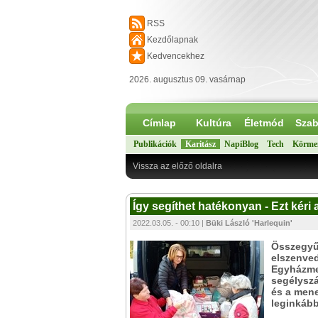
RSS
Kezdőlapnak
Kedvencekhez
2026. augusztus 09. vasárnap
Címlap
Kultúra
Életmód
Szab
Publikációk
Karitász
NapiBlog
Tech
Körme
Vissza az előző oldalra
Így segíthet hatékonyan - Ezt kéri 
2022.03.05. - 00:10 |
Büki László 'Harlequin'
Összegyűj
elszenve
Egyházmeg
segélyszá
és a men
leginkáb