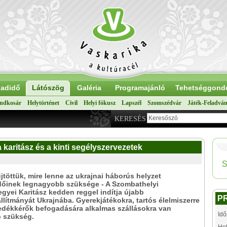
adidő
Látószög
Galéria
Programajánló
Tehetséggond
ndkosár
Helytörténet
Civil
Helyi fókusz
Lapszél
Szomszédvár
Játék-Feladvá
KERESÉS
a karitász és a kinti segélyszervezetek
S
töttük, mire lenne az ukrajnai háborús helyzet
dőinek legnagyobb szüksége - A Szombathelyi
yei Karitász kedden reggel indítja újabb
P
llítmányát Ukrajnába. Gyerekjátékokra, tartós élelmiszerre
edékkérők befogadására alkalmas szállásokra van
Idő
b szükség.