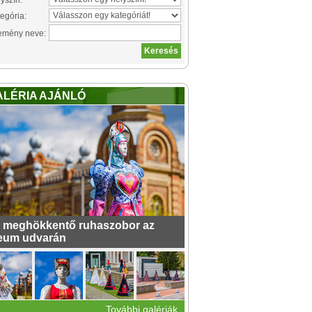
yszín:
egória:
emény neve:
ALÉRIA AJÁNLÓ
 meghökkentő ruhaszobor az
eum udvarán
További galériák