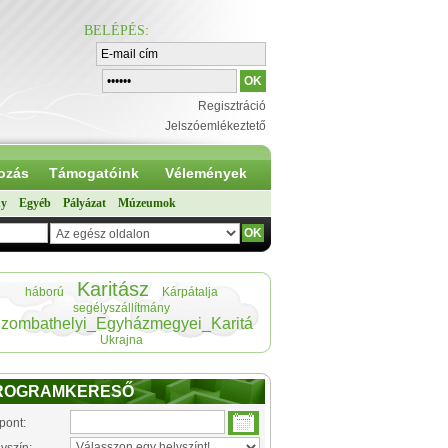
BELÉPÉS
:
Regisztráció
Jelszóemlékeztető
ozás
Támogatóink
Vélemények
ny
Egyéb
Pályázat
Múzeumok
Karitász
háború
Kárpátalja
segélyszállítmány
zombathelyi_Egyházmegyei_Karitá
Ukrajna
ROGRAMKERESŐ
pont: