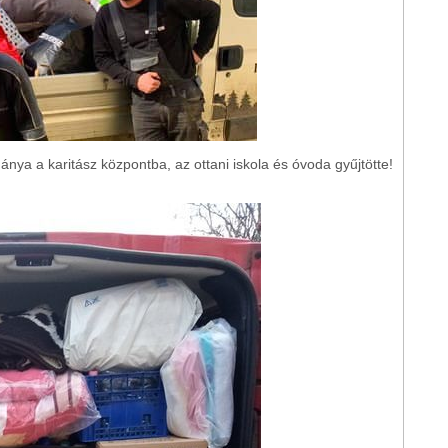
mánya a karitász központba, az ottani iskola és óvoda gyűjtötte!