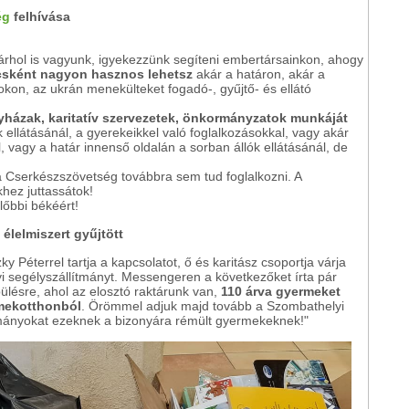
ég
felhívása
árhol is vagyunk, igyekezzünk segíteni embertársainkon, ahogy
csként nagyon hasznos lehetsz
akár a határon, akár a
kon, az ukrán menekülteket fogadó-, gyűjtő- és ellátó
gyházak, karitatív szervezetek, önkormányzatok munkáját
ellátásánál, a gyerekeikkel való foglalkozásokkal, vagy akár
, vagy a határ innenső oldalán a sorban állók ellátásánál, de
 Cserkészszövetség továbbra sem tud foglalkozni. A
khez juttassátok!
lőbbi békéért!
 élelmiszert gyűjtött
 Péterrel tartja a kapcsolatot, ő és karitász csoportja várja
i segélyszállítmányt. Messengeren a következőket írta pár
pülésre, ahol az elosztó raktárunk van,
110 árva gyermeket
rmekotthonból
. Örömmel adjuk majd tovább a Szombathelyi
ományokat ezeknek a bizonyára rémült gyermekeknek!"