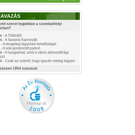
ZAVAZÁS
mit szeret legjobban a szombathelyi
árban?
%
- A Tófürdőt.
%
- A Savaria Karnevált.
- A rengeteg fagyizási lehetőséget.
- A sok gondozott parkot.
%
- A nyugalmat, amit a város atmoszférája
szt.
%
- Csak az számít, hogy igazán meleg legyen.
szesen 1954 szavazat