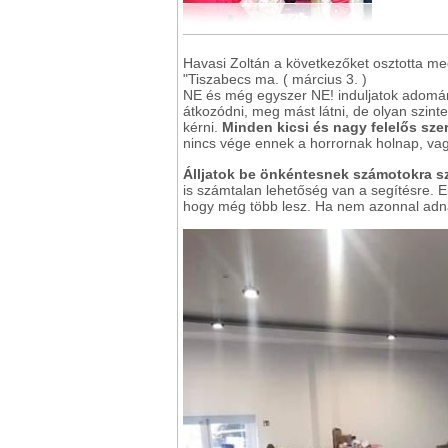
Havasi Zoltán a következőket osztotta me
"Tiszabecs ma. ( március 3. )
NE és még egyszer NE! induljatok adomán
átkozódni, meg mást látni, de olyan szin
kérni.
Minden kicsi és nagy felelős sze
nincs vége ennek a horrornak holnap, va
Álljatok be önkéntesnek számotokra s
is számtalan lehetőség van a segítésre. E
hogy még több lesz. Ha nem azonnal adn