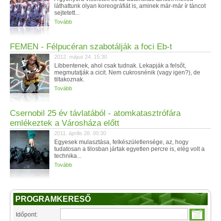
láthattunk olyan koreográfiát is, aminek már-már ír táncot
sejtetett...
Tovább
FEMEN - Félpucéran szabotálják a foci Eb-t
2012. május 24. 15:30
Libbentenek, ahol csak tudnak. Lekapják a felsőt,
megmutatják a cicit. Nem cukrosnénik (vagy igen?), de
tiltakoznak.
Tovább
Csernobil 25 év távlatából - atomkatasztrófára
emlékeztek a Városháza előtt
2011. április 28. 00:30
Egyesek mulasztása, felkészületlensége, az, hogy
tudatosan a tilosban jártak egyetlen percre is, elég volt a
technika...
Tovább
PROGRAMKERESŐ
Időpont: