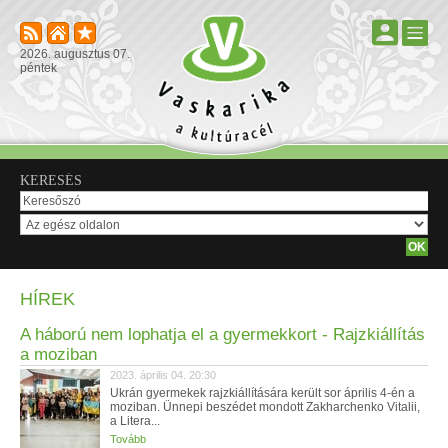
2026. augusztus 07.
péntek
KERESÉS
HÍREK
A háború nem lophatja el a gyermekkort - Rajzkiállítás
a moziban
2023. április 04. 20:30
Ukrán gyermekek rajzkiállítására került sor április 4-én a
moziban. Ünnepi beszédet mondott Zakharchenko Vitalii,
a Litera...
Tovább