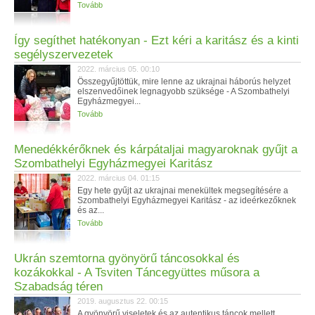
Tovább
Így segíthet hatékonyan - Ezt kéri a karitász és a kinti
segélyszervezetek
2022. március 05. 00:10
Összegyűjtöttük, mire lenne az ukrajnai háborús helyzet
elszenvedőinek legnagyobb szüksége - A Szombathelyi
Egyházmegyei...
Tovább
Menedékkérőknek és kárpátaljai magyaroknak gyűjt a
Szombathelyi Egyházmegyei Karitász
2022. március 04. 01:15
Egy hete gyűjt az ukrajnai menekültek megsegítésére a
Szombathelyi Egyházmegyei Karitász - az ideérkezőknek
és az...
Tovább
Ukrán szemtorna gyönyörű táncosokkal és
kozákokkal - A Tsviten Táncegyüttes műsora a
Szabadság téren
2019. augusztus 22. 00:15
A gyönyörű viseletek és az autentikus táncok mellett