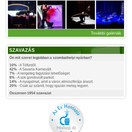
További galériák
SZAVAZÁS
Ön mit szeret legjobban a szombathelyi nyárban?
10%
- A Tófürdőt.
42%
- A Savaria Karnevált.
7%
- A rengeteg fagyizási lehetőséget.
8%
- A sok gondozott parkot.
14%
- A nyugalmat, amit a város atmoszférája áraszt.
20%
- Csak az számít, hogy igazán meleg legyen.
Összesen 1954 szavazat