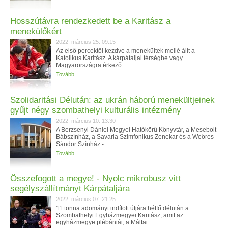
Hosszútávra rendezkedett be a Karitász a
menekülőkért
2022. március 25. 09:15
Az első percektől kezdve a menekültek mellé állt a
Katolikus Karitász. A kárpátaljai térségbe vagy
Magyarországra érkező...
Tovább
Szolidaritási Délután: az ukrán háború menekültjeinek
gyűjt négy szombathelyi kulturális intézmény
2022. március 10. 13:30
A Berzsenyi Dániel Megyei Hatókörű Könyvtár, a Mesebolt
Bábszínház, a Savaria Szimfonikus Zenekar és a Weöres
Sándor Színház -...
Tovább
Összefogott a megye! - Nyolc mikrobusz vitt
segélyszállítmányt Kárpátaljára
2022. március 07. 21:25
11 tonna adományt indított útjára hétfő délután a
Szombathelyi Egyházmegyei Karitász, amit az
egyházmegye plébániái, a Máltai...