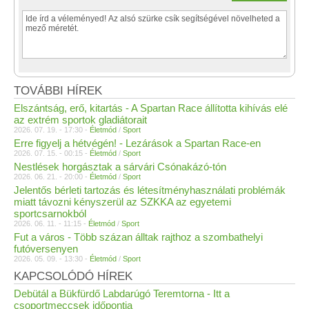
TOVÁBBI HÍREK
Elszántság, erő, kitartás - A Spartan Race állította kihívás elé
az extrém sportok gladiátorait
2026. 07. 19. - 17:30 -
Életmód
/
Sport
Erre figyelj a hétvégén! - Lezárások a Spartan Race-en
2026. 07. 15. - 00:15 -
Életmód
/
Sport
Nestlések horgásztak a sárvári Csónakázó-tón
2026. 06. 21. - 20:00 -
Életmód
/
Sport
Jelentős bérleti tartozás és létesítményhasználati problémák
miatt távozni kényszerül az SZKKA az egyetemi
sportcsarnokból
2026. 06. 11. - 11:15 -
Életmód
/
Sport
Fut a város - Több százan álltak rajthoz a szombathelyi
futóversenyen
2026. 05. 09. - 13:30 -
Életmód
/
Sport
KAPCSOLÓDÓ HÍREK
Debütál a Bükfürdő Labdarúgó Teremtorna - Itt a
csoportmeccsek időpontja