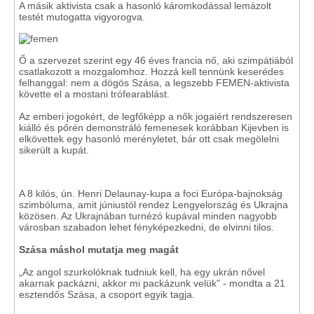
A másik aktivista csak a hasonló káromkodással lemázolt
testét mutogatta vigyorogva.
Ő a szervezet szerint egy 46 éves francia nő, aki szimpátiából
csatlakozott a mozgalomhoz. Hozzá kell tennünk keserédes
felhanggal: nem a dögös Szása, a legszebb FEMEN-aktivista
követte el a mostani trófearablást.
Az emberi jogokért, de legfőképp a nők jogaiért rendszeresen
kiálló és pőrén demonstráló femenesek korábban Kijevben is
elkövettek egy hasonló merényletet, bár ott csak megölelni
sikerült a kupát.
A 8 kilós, ún. Henri Delaunay-kupa a foci Európa-bajnokság
szimbóluma, amit júniustól rendez Lengyelország és Ukrajna
közösen. Az Ukrajnában turnézó kupával minden nagyobb
városban szabadon lehet fényképezkedni, de elvinni tilos.
Szása máshol mutatja meg magát
„Az angol szurkolóknak tudniuk kell, ha egy ukrán nővel
akarnak packázni, akkor mi packázunk velük" - mondta a 21
esztendős Szása, a csoport egyik tagja.