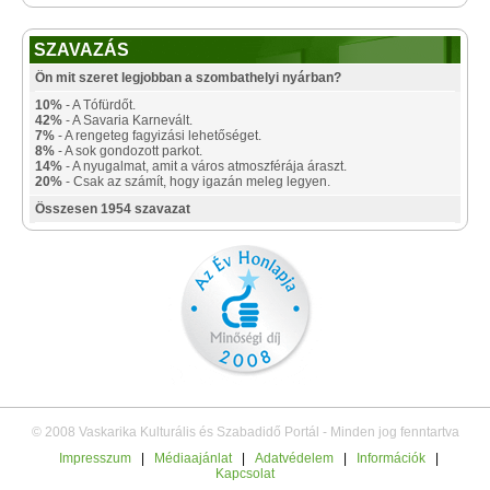
SZAVAZÁS
Ön mit szeret legjobban a szombathelyi nyárban?
10%
- A Tófürdőt.
42%
- A Savaria Karnevált.
7%
- A rengeteg fagyizási lehetőséget.
8%
- A sok gondozott parkot.
14%
- A nyugalmat, amit a város atmoszférája áraszt.
20%
- Csak az számít, hogy igazán meleg legyen.
Összesen 1954 szavazat
© 2008 Vaskarika Kulturális és Szabadidő Portál - Minden jog fenntartva
Impresszum
|
Médiaajánlat
|
Adatvédelem
|
Információk
|
Kapcsolat