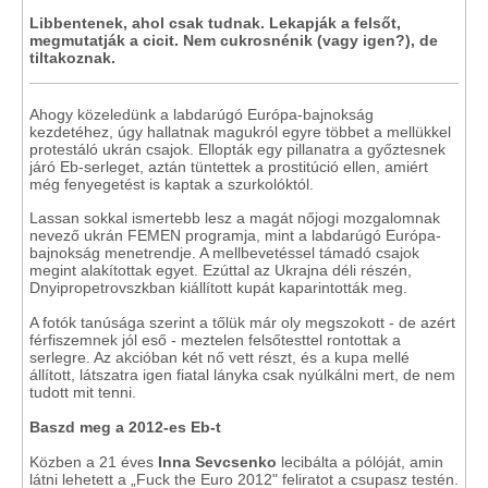
Libbentenek, ahol csak tudnak. Lekapják a felsőt,
megmutatják a cicit. Nem cukrosnénik (vagy igen?), de
tiltakoznak.
Ahogy közeledünk a labdarúgó Európa-bajnokság
kezdetéhez, úgy hallatnak magukról egyre többet a mellükkel
protestáló ukrán csajok. Ellopták egy pillanatra a győztesnek
járó Eb-serleget, aztán tüntettek a prostitúció ellen, amiért
még fenyegetést is kaptak a szurkolóktól.
Lassan sokkal ismertebb lesz a magát nőjogi mozgalomnak
nevező ukrán FEMEN programja, mint a labdarúgó Európa-
bajnokság menetrendje. A mellbevetéssel támadó csajok
megint alakítottak egyet. Ezúttal az Ukrajna déli részén,
Dnyipropetrovszkban kiállított kupát kaparintották meg.
A fotók tanúsága szerint a tőlük már oly megszokott - de azért
férfiszemnek jól eső - meztelen felsőtesttel rontottak a
serlegre. Az akcióban két nő vett részt, és a kupa mellé
állított, látszatra igen fiatal lányka csak nyúlkálni mert, de nem
tudott mit tenni.
Baszd meg a 2012-es Eb-t
Közben a 21 éves
Inna Sevcsenko
lecibálta a pólóját, amin
látni lehetett a „Fuck the Euro 2012" feliratot a csupasz testén.