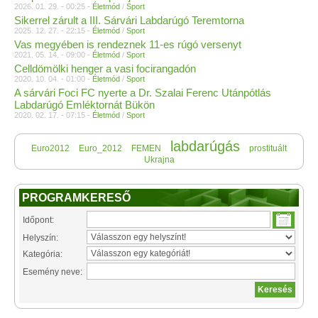
2026. 01. 29. - 00:25 -
Életmód
/
Sport
Sikerrel zárult a III. Sárvári Labdarúgó Teremtorna
2025. 12. 27. - 22:15 -
Életmód
/
Sport
Vas megyében is rendeznek 11-es rúgó versenyt
2021. 05. 14. - 09:00 -
Életmód
/
Sport
Celldömölki henger a vasi focirangadón
2020. 10. 04. - 01:00 -
Életmód
/
Sport
A sárvári Foci FC nyerte a Dr. Szalai Ferenc Utánpótlás
Labdarúgó Emléktornát Bükön
2020. 02. 17. - 07:15 -
Életmód
/
Sport
labdarúgás
Euro2012
Euro_2012
FEMEN
prostituált
Ukrajna
PROGRAMKERESŐ
Időpont:
Helyszín:
Kategória:
Esemény neve: