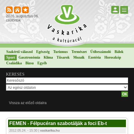
2026. augusztus 06.
csütörtök
Szakértő válaszol
Egészség
Turizmus
Természet
Útibeszámoló
Bálok
Sport
Gasztronómia
Klíma
Tűsarok
Mozaik
Ezotéria
Horoszkóp
Családika
Bizsu
Egyéb
KERESÉS
Vissza az előző oldalra
FEMEN - Félpucéran szabotálják a foci Eb-t
2012.05.24. - 15:30 |
vaskarika.hu