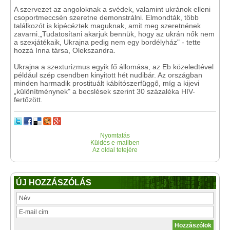
A szervezet az angoloknak a svédek, valamint ukránok elleni
csoportmeccsén szeretne demonstrálni. Elmondták, több
találkozót is kipécéztek maguknak, amit meg szeretnének
zavarni.„Tudatosítani akarjuk bennük, hogy az ukrán nők nem
a szexjátékaik, Ukrajna pedig nem egy bordélyház" - tette
hozzá Inna társa, Olekszandra.
Ukrajna a szexturizmus egyik fő állomása, az Eb közeledtével
például szép csendben kinyitott hét nudibár. Az országban
minden harmadik prostituált kábítószerfüggő, míg a kijevi
„különítménynek" a becslések szerint 30 százaléka HIV-
fertőzött.
Nyomtatás
Küldés e-mailben
Az oldal tetejére
ÚJ HOZZÁSZÓLÁS