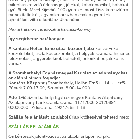
mikrobuszra való édességet, játékot, kabalamacikat, babákat
gyűjtöttek. Mivel Kijevből 100 gyereket most Tiszakeresztúrra
menekítettek át, egy mikrobuszban csak a gyerekek
ajándékait vitte a karitász Ukrajnába.
Már a határon várakozik a karitász-konvoj
Így segíthetsz hatékonyan:
A karitász Hollán Ernő utcai központjába
konzerveket,
készételeket, tisztálkodószereket, a hölgyek számára higiénés
felszerelést, a gyerekeknek bébiételt, pelenkát és játékot is
várnak.
A Szombathelyi Egyházmegyei Karitász az adományokat
az alábbi címen fogadja:
Karitász Központ
(Szombathely, Hollán Ernő u. 14. - Hétfő-
Péntek 7:00-17:00, Szombat 8:00-14:00 )
Adó 1%:
Szombathelyi Egyházmegyei Karitatív Alapítvány
Az alapítvány bankszámlaszáma: 11747006-20120894-
00000000 ; Adószáma: 19247665-1-18
Szállás felajánlását
az alábbi űrlap kitöltésével teheted meg:
SZÁLLÁS FELAJÁNLÁS
Önkéntes
ek jelentkezését az alábbi űrlapon várják: