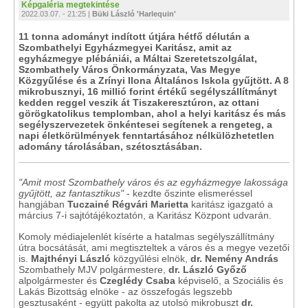
Képgaléria megtekintése
2022.03.07. - 21:25 |
Büki László 'Harlequin'
11 tonna adományt indított útjára hétfő délután a
Szombathelyi Egyházmegyei Karitász, amit az
egyházmegye plébániái, a Máltai Szeretetszolgálat,
Szombathely Város Önkormányzata, Vas Megye
Közgyűlése és a Zrínyi Ilona Általános Iskola gyűjtött. A 8
mikrobusznyi, 16 millió forint értékű segélyszállítmányt
kedden reggel veszik át Tiszakeresztúron, az ottani
görögkatolikus templomban, ahol a helyi karitász és más
segélyszervezetek önkéntesei segítenek a rengeteg, a
napi életkörülmények fenntartásához nélkülözhetetlen
adomány tárolásában, szétosztásában.
"Amit most Szombathely város és az egyházmegye lakossága
gyűjtött, az fantasztikus"
- kezdte őszinte elismeréssel
hangjában
Tuczainé Régvári Marietta
karitász igazgató a
március 7-i sajtótájékoztatón, a Karitász Központ udvarán.
Komoly médiajelenlét kísérte a hatalmas segélyszállítmány
útra bocsátását, ami megtiszteltek a város és a megye vezetői
is.
Majthényi László
közgyűlési elnök,
dr. Nemény András
Szombathely MJV polgármestere,
dr. László Győző
alpolgármester és
Czeglédy Csaba
képviselő, a Szociális és
Lakás Bizottság elnöke - az összefogás legszebb
gesztusaként - együtt pakolta az utolsó mikrobuszt
dr.