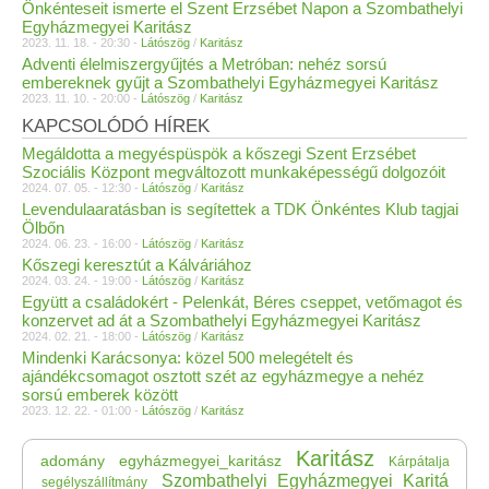
Önkénteseit ismerte el Szent Erzsébet Napon a Szombathelyi
Egyházmegyei Karitász
2023. 11. 18. - 20:30 -
Látószög
/
Karitász
Adventi élelmiszergyűjtés a Metróban: nehéz sorsú
embereknek gyűjt a Szombathelyi Egyházmegyei Karitász
2023. 11. 10. - 20:00 -
Látószög
/
Karitász
KAPCSOLÓDÓ HÍREK
Megáldotta a megyéspüspök a kőszegi Szent Erzsébet
Szociális Központ megváltozott munkaképességű dolgozóit
2024. 07. 05. - 12:30 -
Látószög
/
Karitász
Levendulaaratásban is segítettek a TDK Önkéntes Klub tagjai
Ölbőn
2024. 06. 23. - 16:00 -
Látószög
/
Karitász
Kőszegi keresztút a Kálváriához
2024. 03. 24. - 19:00 -
Látószög
/
Karitász
Együtt a családokért - Pelenkát, Béres cseppet, vetőmagot és
konzervet ad át a Szombathelyi Egyházmegyei Karitász
2024. 02. 21. - 18:00 -
Látószög
/
Karitász
Mindenki Karácsonya: közel 500 melegételt és
ajándékcsomagot osztott szét az egyházmegye a nehéz
sorsú emberek között
2023. 12. 22. - 01:00 -
Látószög
/
Karitász
Karitász
adomány
egyházmegyei_karitász
Kárpátalja
Szombathelyi_Egyházmegyei_Karitá
segélyszállítmány