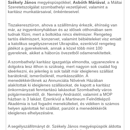
Székely János
megyéspüspökkel,
Asbóth Máriával
, a Máltai
Szeretetszolgálat szombathelyi vezetőjével, valamint a
karitász munkatársaival, önkénteseivel.
Tiszakeresztúron, ahova a szállítmány érkezik, éhínség van
már, az ingyenkonyhákban és az idősek otthonában sem
tudnak főzni, mert a boltokba nincs élelmiszer. Rengeteg
tartós élelmiszert, konzervet, valamint bébiételeket visz emiatt
a katolikus segélyszervezet Ukrajnába, ezenkívül rengeteg
játékot a gyerekeknek, annak a közel több mint 100
gyereknek, akiket a háborús övezetből odamenekítettek.
A szombathelyi karitász igazgatója elmondta, ugyanezekre a
dolgokra lesz itthon is szükség, mert nagyon sok család fog
ideérkezni, és jelenleg is sok talált már ideiglenes szállást
barátoknál, ismerősöknél, munkásszállón. A
menedékkérőknek az Annunciáta Nővérek Házában
alakítottak ki ideiglenes szállásokat, de kapott a karitász
önkormányzati fenntartású lakásokat Szombathely város
polgármesterétől, dr. Nemény Andrástól, valamint a MOP
házban is 3 lakást. Ezenkívül a Martineum Felnőttképző
Akadémia is tud fogadni menekülteket, és vidéken is számos
helyen ajánlottak fel szállást, panziót a menedékkérők
ideiglenes elhelyezésére.
A segélyszállítmányt dr. Székely János megyéspüspök áldotta