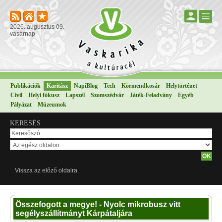
2026. augusztus 09.
vasárnap
Publikációk
Karitász
NapiBlog
Tech
Körmendkosár
Helytörténet
Civil
Helyi fókusz
Lapszél
Szomszédvár
Játék-Feladvány
Egyéb
Pályázat
Múzeumok
KERESÉS
Vissza az előző oldalra
Összefogott a megye! - Nyolc mikrobusz vitt
segélyszállítmányt Kárpátaljára