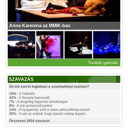
Anna Karenina az MMIK-ban
További galériák
SZAVAZÁS
Ön mit szeret legjobban a szombathelyi nyárban?
10%
- A Tófürdőt.
42%
- A Savaria Karnevált.
7%
- A rengeteg fagyizási lehetőséget.
8%
- A sok gondozott parkot.
14%
- A nyugalmat, amit a város atmoszférája áraszt.
20%
- Csak az számít, hogy igazán meleg legyen.
Összesen 1954 szavazat