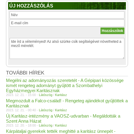
ÚJ HOZZÁSZÓLÁS
TOVÁBBI HÍREK
Megélni az adományozás szeretetét - A Gépipari közössége
ismét rengeteg adományt gyűjtött a Szombathelyi
Egyházmegyei Karitásznak
2023. 12. 21. - 15:00 -
Látószög
/
Karitász
Megmozdult a Falco-család! - Rengeteg ajándékot gyűjtöttek a
Karitásznak
2023. 12. 21. - 00:40 -
Látószög
/
Karitász
Új Karitász-intézmény a VAOSZ-udvarban - Megáldották a
Szent Anna Házat
2023. 12. 20. - 18:00 -
Látószög
/
Karitász
Kárpátaljai gyerekek tették meghitté a karitász ünnepét -