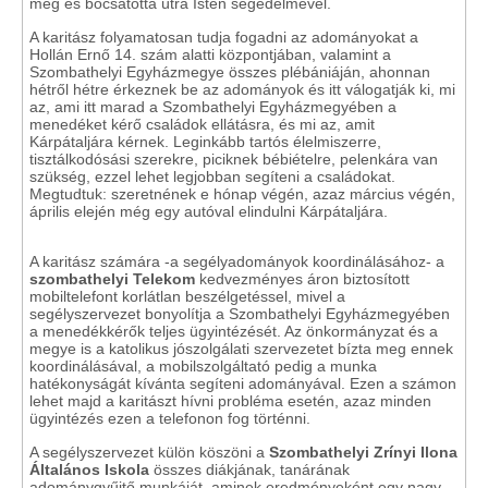
meg és bocsátotta útra Isten segedelmével.
A karitász folyamatosan tudja fogadni az adományokat a
Hollán Ernő 14. szám alatti központjában, valamint a
Szombathelyi Egyházmegye összes plébániáján, ahonnan
hétről hétre érkeznek be az adományok és itt válogatják ki, mi
az, ami itt marad a Szombathelyi Egyházmegyében a
menedéket kérő családok ellátásra, és mi az, amit
Kárpátaljára kérnek. Leginkább tartós élelmiszerre,
tisztálkodósási szerekre, piciknek bébiételre, pelenkára van
szükség, ezzel lehet legjobban segíteni a családokat.
Megtudtuk: szeretnének e hónap végén, azaz március végén,
április elején még egy autóval elindulni Kárpátaljára.
A karitász számára -a segélyadományok koordinálásához- a
szombathelyi Telekom
kedvezményes áron biztosított
mobiltelefont korlátlan beszélgetéssel, mivel a
segélyszervezet bonyolítja a Szombathelyi Egyházmegyében
a menedékkérők teljes ügyintézését. Az önkormányzat és a
megye is a katolikus jószolgálati szervezetet bízta meg ennek
koordinálásával, a mobilszolgáltató pedig a munka
hatékonyságát kívánta segíteni adományával. Ezen a számon
lehet majd a karitászt hívni probléma esetén, azaz minden
ügyintézés ezen a telefonon fog történni.
A segélyszervezet külön köszöni a
Szombathelyi Zrínyi Ilona
Általános Iskola
összes diákjának, tanárának
adománygyűjtő munkáját, aminek eredményeként egy nagy