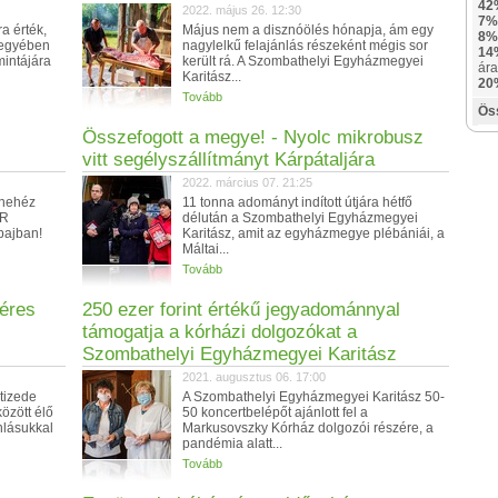
42
2022. május 26. 12:30
7%
a érték,
Május nem a disznóölés hónapja, ám egy
8%
megyében
nagylelkű felajánlás részeként mégis sor
14
intájára
került rá. A Szombathelyi Egyházmegyei
ára
Karitász...
20
Tovább
Ös
Összefogott a megye! - Nyolc mikrobusz
vitt segélyszállítmányt Kárpátaljára
2022. március 07. 21:25
 nehéz
11 tonna adományt indított útjára hétfő
AR
délután a Szombathelyi Egyházmegyei
bajban!
Karitász, amit az egyházmegye plébániái, a
Máltai...
Tovább
Béres
250 ezer forint értékű jegyadománnyal
támogatja a kórházi dolgozókat a
Szombathelyi Egyházmegyei Karitász
2021. augusztus 06. 17:00
vtizede
A Szombathelyi Egyházmegyei Karitász 50-
özött élő
50 koncertbelépőt ajánlott fel a
nlásukkal
Markusovszky Kórház dolgozói részére, a
pandémia alatt...
Tovább