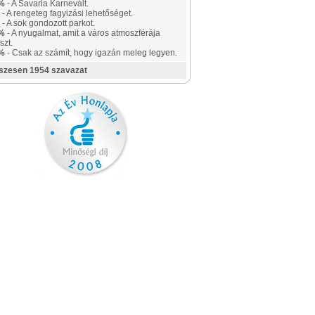
%
- A Savaria Karnevált.
- A rengeteg fagyizási lehetőséget.
- A sok gondozott parkot.
%
- A nyugalmat, amit a város atmoszférája
szt.
%
- Csak az számít, hogy igazán meleg legyen.
szesen 1954 szavazat