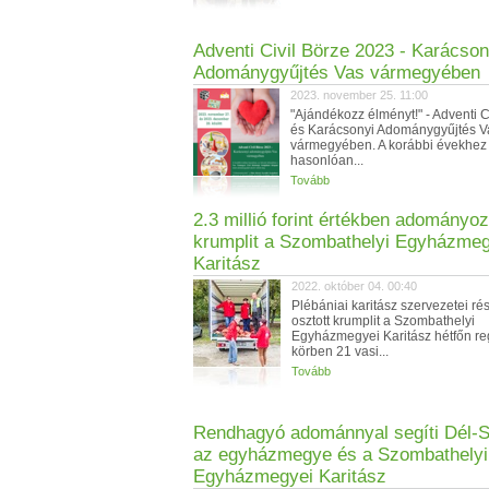
Adventi Civil Börze 2023 - Karácson
Adománygyűjtés Vas vármegyében
2023. november 25. 11:00
"Ajándékozz élményt!" - Adventi C
és Karácsonyi Adománygyűjtés V
vármegyében. A korábbi évekhez
hasonlóan...
Tovább
2.3 millió forint értékben adományoz
krumplit a Szombathelyi Egyházmeg
Karitász
2022. október 04. 00:40
Plébániai karitász szervezetei ré
osztott krumplit a Szombathelyi
Egyházmegyei Karitász hétfőn re
körben 21 vasi...
Tovább
Rendhagyó adománnyal segíti Dél-
az egyházmegye és a Szombathelyi
Egyházmegyei Karitász