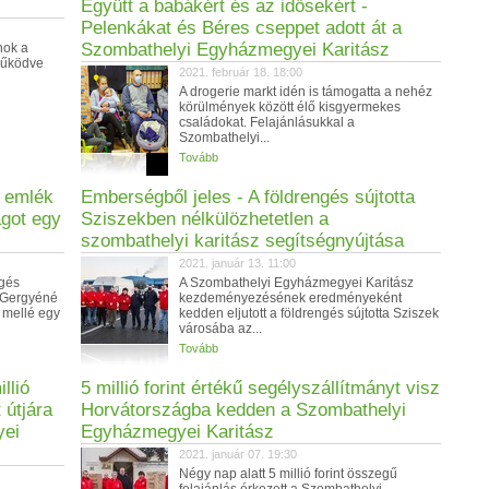
Együtt a babákért és az idősekért -
Pelenkákat és Béres cseppet adott át a
Szombathelyi Egyházmegyei Karitász
nok a
működve
2021. február 18. 18:00
A drogerie markt idén is támogatta a nehéz
körülmények között élő kisgyermekes
családokat. Felajánlásukkal a
Szombathelyi...
Tovább
y emlék
Emberségből jeles - A földrengés sújtotta
ágot egy
Sziszekben nélkülözhetetlen a
szombathelyi karitász segítségnyújtása
2021. január 13. 11:00
ngés
A Szombathelyi Egyházmegyei Karitász
. Gergyéné
kezdeményezésének eredményeként
 mellé egy
kedden eljutott a földrengés sújtotta Sziszek
városába az...
Tovább
llió
5 millió forint értékű segélyszállítmányt visz
 útjára
Horvátországba kedden a Szombathelyi
yei
Egyházmegyei Karitász
2021. január 07. 19:30
Négy nap alatt 5 millió forint összegű