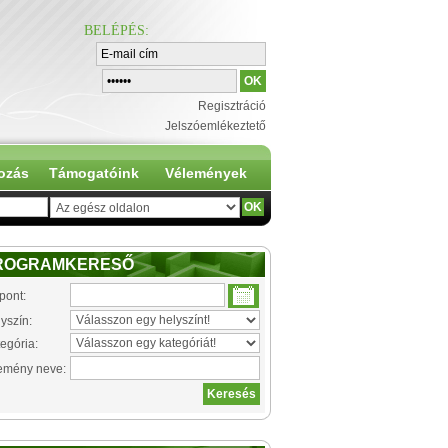
BELÉPÉS
:
Regisztráció
Jelszóemlékeztető
ozás
Támogatóink
Vélemények
ROGRAMKERESŐ
pont:
yszín:
egória:
emény neve: