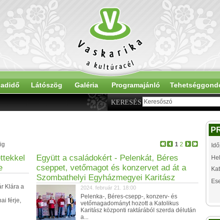
adidő
Látószög
Galéria
Programajánló
Tehetséggond
KERESÉS
P
ig
1
2
Idő
ttekkel
Együtt a családokért - Pelenkát, Béres
Hel
e
cseppet, vetőmagot és konzervet ad át a
Kat
Szombathelyi Egyházmegyei Karitász
Es
r Klára a
2024. február 21. 18:00
Pelenka-, Béres-csepp-, konzerv- és
i férje,
vetőmagadományt hozott a Katolikus
Karitász központi raktárából szerda délután
a...