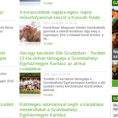
G
Tovább
yi
A koraszülöttek napjára egész napos
műsorfolyammal készül a Kossuth Rádió
2023. november 16. 00:10
ivil Börze
Hazánkban átlagosan minden tizenkettedik
as
gyermek a vártnál korábban látja meg a
napvilágot. Erre a sokakat érintő témára, a
36....
Tovább
Ne
ott
Van egy kecském Dél-Szudánban - További
sz
yei
13 kecskével támogatja a Szombathelyi
Egyházmegyei Karitász az afrikai
családokat
szére
2022. július 22. 00:25
További 13 kecskével támogatja a
ggel. Első
Szombathelyi Egyházmegyei Karitász a dél-
szudáni nehéz körülmények között élőket,
akiknek...
Tovább
S
Szudánt
Különleges adománnyal segíti a kárpátaljai
Ön 
menekülteket a Szombathelyi
ny
Egyházmegyei Karitász
10