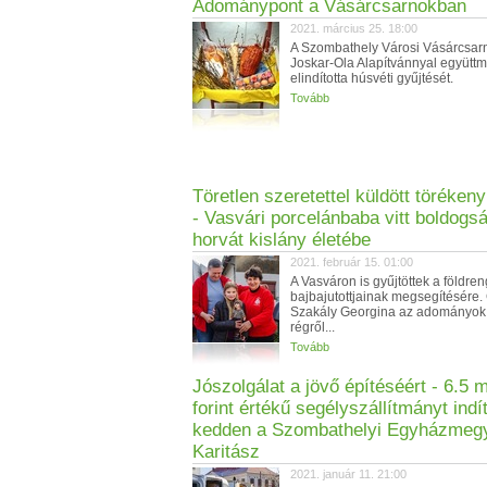
Adománypont a Vásárcsarnokban
2021. március 25. 18:00
A Szombathely Városi Vásárcsar
Joskar-Ola Alapítvánnyal együtt
elindította húsvéti gyűjtését.
Tovább
Töretlen szeretettel küldött töréken
- Vasvári porcelánbaba vitt boldogs
horvát kislány életébe
2021. február 15. 01:00
A Vasváron is gyűjtöttek a földre
bajbajutottjainak megsegítésére
Szakály Georgina az adományok
régről...
Tovább
Jószolgálat a jövő építéséért - 6.5 mi
forint értékű segélyszállítmányt indít
kedden a Szombathelyi Egyházmeg
Karitász
2021. január 11. 21:00