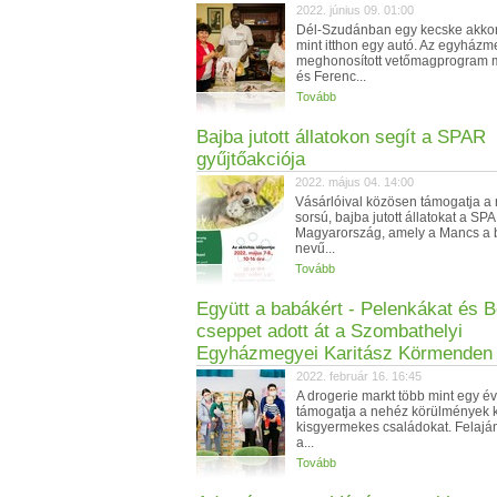
2022. június 09. 01:00
Dél-Szudánban egy kecske akkor
mint itthon egy autó. Az egyház
meghonosított vetőmagprogram m
és Ferenc...
Tovább
Bajba jutott állatokon segít a SPAR
gyűjtőakciója
2022. május 04. 14:00
Vásárlóival közösen támogatja a
sorsú, bajba jutott állatokat a SP
Magyarország, amely a Mancs a 
nevű...
Tovább
Együtt a babákért - Pelenkákat és 
cseppet adott át a Szombathelyi
Egyházmegyei Karitász Körmenden
2022. február 16. 16:45
A drogerie markt több mint egy é
támogatja a nehéz körülmények k
kisgyermekes családokat. Felajá
a...
Tovább