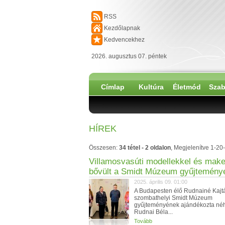
RSS
Kezdőlapnak
Kedvencekhez
2026. augusztus 07. péntek
Címlap
Kultúra
Életmód
Szab
HÍREK
Összesen:
34 tétel - 2 oldalon
, Megjelenítve 1-20-
Villamosvasúti modellekkel és make
bővült a Smidt Múzeum gyűjtemény
2025. április 09. 01:00
A Budapesten élő Rudnainé Kajtá
szombathelyi Smidt Múzeum
gyűjteményének ajándékozta néha
Rudnai Béla...
Tovább