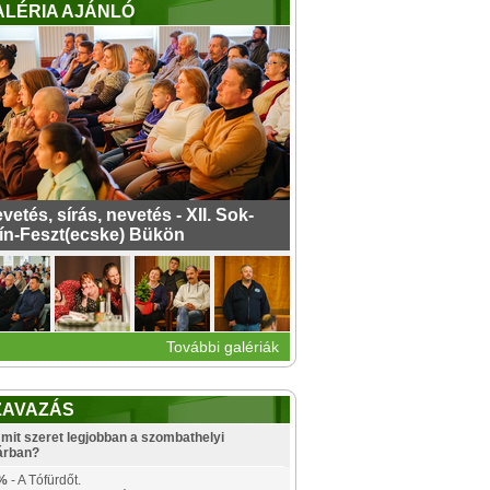
ALÉRIA AJÁNLÓ
vetés, sírás, nevetés - XII. Sok-
ín-Feszt(ecske) Bükön
További galériák
ZAVAZÁS
mit szeret legjobban a szombathelyi
árban?
%
- A Tófürdőt.