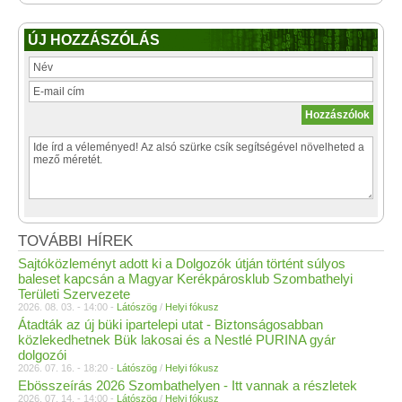
ÚJ HOZZÁSZÓLÁS
TOVÁBBI HÍREK
Sajtóközleményt adott ki a Dolgozók útján történt súlyos
baleset kapcsán a Magyar Kerékpárosklub Szombathelyi
Területi Szervezete
2026. 08. 03. - 14:00 -
Látószög
/
Helyi fókusz
Átadták az új büki ipartelepi utat - Biztonságosabban
közlekedhetnek Bük lakosai és a Nestlé PURINA gyár
dolgozói
2026. 07. 16. - 18:20 -
Látószög
/
Helyi fókusz
Ebösszeírás 2026 Szombathelyen - Itt vannak a részletek
2026. 07. 14. - 14:00 -
Látószög
/
Helyi fókusz