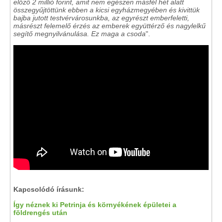
előző 2 millió forint, amit nem egészen másfél hét alatt
összegyűjtöttünk ebben a kicsi egyházmegyében és kivittük
bajba jutott testvérvárosunkba, az egyrészt emberfeletti,
másrészt felemelő érzés az emberek együttérző és nagylelkű
segítő megnyilvánulása. Ez maga a csoda
".
Kapcsolódó írásunk:
Így néznek ki Petrinja és környékének épületei a
földrengés után