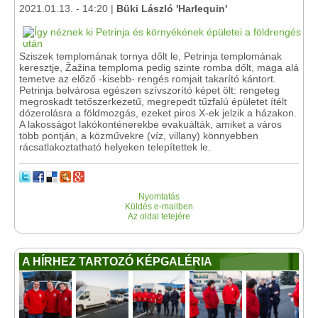
2021.01.13. - 14:20 |
Büki László 'Harlequin'
Sziszek templomának tornya dőlt le, Petrinja templomának
keresztje, Žažina temploma pedig szinte romba dőlt, maga alá
temetve az előző -kisebb- rengés romjait takarító kántort.
Petrinja belvárosa egészen szívszorító képet ölt: rengeteg
megroskadt tetőszerkezetű, megrepedt tűzfalú épületet ítélt
dózerolásra a földmozgás, ezeket piros X-ek jelzik a házakon.
A lakosságot lakókonténerekbe evakuálták, amiket a város
több pontján, a közművekre (víz, villany) könnyebben
rácsatlakoztatható helyeken telepítettek le.
Nyomtatás
Küldés e-mailben
Az oldal tetejére
A HÍRHEZ TARTOZÓ KÉPGALÉRIA