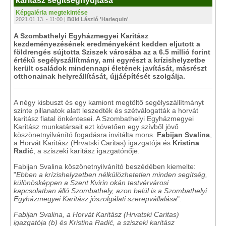
karitász segítségnyújtása
Képgaléria megtekintése
2021.01.13. - 11:00 |
Büki László 'Harlequin'
A Szombathelyi Egyházmegyei Karitász
kezdeményezésének eredményeként kedden eljutott a
földrengés sújtotta Sziszek városába az a 6.5 millió forint
értékű segélyszállítmány, ami egyrészt a krízishelyzetbe
került családok mindennapi életének javítását, másrészt
otthonainak helyreállítását, újjáépítését szolgálja.
A négy kisbuszt és egy kamiont megtöltő segélyszállítmányt
szinte pillanatok alatt leszedték és szétválogatták a horvát
karitász fiatal önkéntesei. A Szombathelyi Egyházmegyei
Karitász munkatársait ezt követően egy szívből jövő
köszönetnyilvánító fogadásra invitálta mons.
Fabijan Svalina
,
a Horvát Karitász (Hrvatski Caritas) igazgatója és
Kristina
Radić
, a sziszeki karitász igazgatónője.
Fabijan Svalina köszönetnyilvánító beszédében kiemelte:
"
Ebben a krízishelyzetben nélkülözhetetlen minden segítség,
különösképpen a Szent Kvirin okán testvérvárosi
kapcsolatban álló Szombathely, azon belül is a Szombathelyi
Egyházmegyei Karitász jószolgálati szerepvállalása
".
Fabijan Svalina, a Horvát Karitász (Hrvatski Caritas)
igazgatója (b) és Kristina Radić, a sziszeki karitász