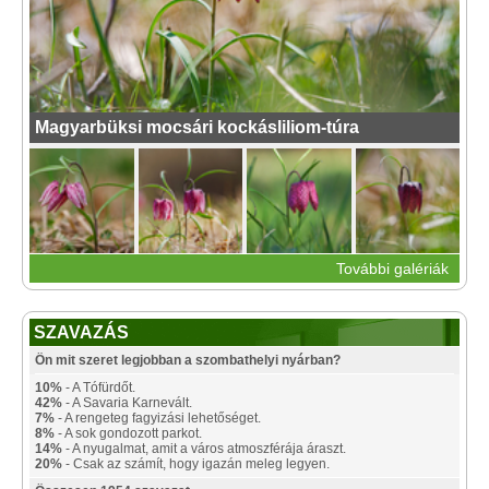
Magyarbüksi mocsári kockásliliom-túra
További galériák
SZAVAZÁS
Ön mit szeret legjobban a szombathelyi nyárban?
10%
- A Tófürdőt.
42%
- A Savaria Karnevált.
7%
- A rengeteg fagyizási lehetőséget.
8%
- A sok gondozott parkot.
14%
- A nyugalmat, amit a város atmoszférája áraszt.
20%
- Csak az számít, hogy igazán meleg legyen.