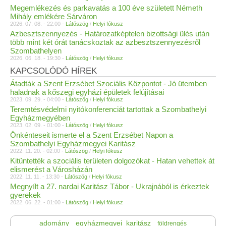
Megemlékezés és parkavatás a 100 éve született Németh
Mihály emlékére Sárváron
2026. 07. 08. - 22:00 -
Látószög
/
Helyi fókusz
Azbesztszennyezés - Határozatképtelen bizottsági ülés után
több mint két órát tanácskoztak az azbesztszennyezésről
Szombathelyen
2026. 06. 18. - 19:30 -
Látószög
/
Helyi fókusz
KAPCSOLÓDÓ HÍREK
Átadták a Szent Erzsébet Szociális Központot - Jó ütemben
haladnak a kőszegi egyházi épületek felújításai
2023. 09. 29. - 04:00 -
Látószög
/
Helyi fókusz
Teremtésvédelmi nyitókonferenciát tartottak a Szombathelyi
Egyházmegyében
2023. 02. 09. - 01:00 -
Látószög
/
Helyi fókusz
Önkénteseit ismerte el a Szent Erzsébet Napon a
Szombathelyi Egyházmegyei Karitász
2022. 11. 20. - 02:00 -
Látószög
/
Helyi fókusz
Kitüntették a szociális területen dolgozókat - Hatan vehettek át
elismerést a Városházán
2022. 11. 11. - 13:30 -
Látószög
/
Helyi fókusz
Megnyílt a 27. nardai Karitász Tábor - Ukrajnából is érkeztek
gyerekek
2022. 06. 22. - 01:00 -
Látószög
/
Helyi fókusz
adomány
egyházmegyei_karitász
földrengés