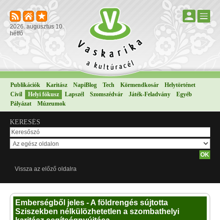
2026. augusztus 10.
hétfő
Publikációk
Karitász
NapiBlog
Tech
Körmendkosár
Helytörténet
Civil
Helyi fókusz
Lapszél
Szomszédvár
Játék-Feladvány
Egyéb
Pályázat
Múzeumok
KERESÉS
Vissza az előző oldalra
Emberségből jeles - A földrengés sújtotta
Sziszekben nélkülözhetetlen a szombathelyi