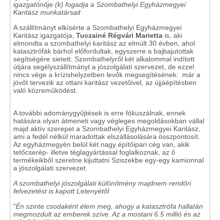
igazgatónője (k) fogadja a Szombathelyi Egyházmegyei
Karitász munkatársait
A szállítmányt elkísérte a Szombathelyi Egyházmegyei
Karitász igazgatója,
Tuczainé Régvári Marietta
is, aki
elmondta a szombathelyi karitász az elmúlt 30 évben, ahol
katasztrófák bárhol előfordultak, egyszerre a bajbajutottak
segítségére sietett. Szombathelyről két alkalommal indított
útjára segélyszállítmányt a jószolgálati szervezet, de ezzel
nincs vége a krízishelyzetben levők megsegítésének: már a
jövőt tervezik az ottani karitász vezetőivel, az újjáépítésben
való közreműködést.
A további adománygyűjtések is erre fókuszálnak, ennek
hatására olyan átmeneti vagy végleges megoldásokban vállal
majd aktív szerepet a Szombathelyi Egyházmegyei Karitász,
ami a fedél nélkül maradottak elszállásolására összpontosít.
Az egyházmegyén belül két nagy építőipari cég van, akik
tetőcserép- illetve téglagyártással foglalkoznak, az ő
termékeikből szeretne kijuttatni Sziszekbe egy-egy kamionnal
a jószolgálati szervezet.
A szombathelyi jószolgálati különítmény majdnem rendőri
felvezetést is kapott Letenyétől
"
Én szinte csodaként élem meg, ahogy a katasztrófa hallatán
megmozdult az emberek szíve. Az a mostani 6.5 millió és az