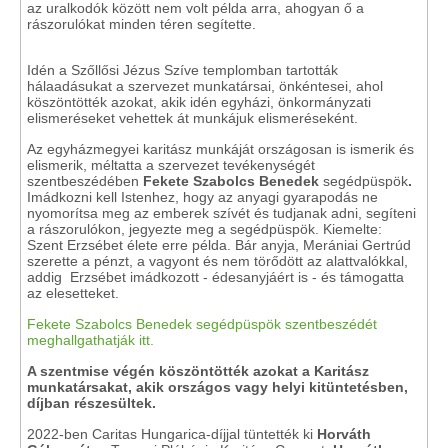
az uralkodók között nem volt példa arra, ahogyan ő a
rászorulókat minden téren segítette.
Idén a Szőllősi Jézus Szíve templomban tartották
hálaadásukat a szervezet munkatársai, önkéntesei, ahol
köszöntötték azokat, akik idén egyházi, önkormányzati
elismeréseket vehettek át munkájuk elismeréseként.
Az egyházmegyei karitász munkáját országosan is ismerik és
elismerik, méltatta a szervezet tevékenységét
szentbeszédében
Fekete Szabolcs Benedek
segédpüspök
.
Imádkozni kell Istenhez, hogy az anyagi gyarapodás ne
nyomorítsa meg az emberek szívét és tudjanak adni, segíteni
a rászorulókon, jegyezte meg a segédpüspök. Kiemelte:
Szent Erzsébet élete erre példa. Bár anyja, Merániai Gertrúd
szerette a pénzt, a vagyont és nem törődött az alattvalókkal,
addig Erzsébet imádkozott - édesanyjáért is - és támogatta
az elesetteket.
Fekete Szabolcs Benedek segédpüspök szentbeszédét
meghallgathatják itt.
A szentmise végén köszöntötték azokat a Karitász
munkatársakat, akik országos vagy helyi kitüntetésben,
díjban részesültek.
2022-ben Caritas Hungarica-díjjal tüntették ki
Horváth