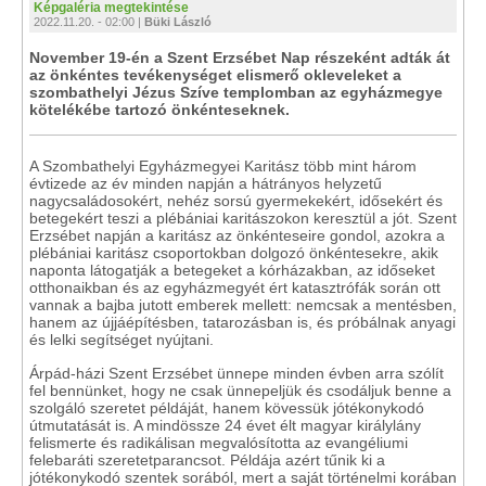
Képgaléria megtekintése
2022.11.20. - 02:00 |
Büki László
November 19-én a Szent Erzsébet Nap részeként adták át
az önkéntes tevékenységet elismerő okleveleket a
szombathelyi Jézus Szíve templomban az egyházmegye
kötelékébe tartozó önkénteseknek.
A Szombathelyi Egyházmegyei Karitász több mint három
évtizede az év minden napján a hátrányos helyzetű
nagycsaládosokért, nehéz sorsú gyermekekért, idősekért és
betegekért teszi a plébániai karitászokon keresztül a jót. Szent
Erzsébet napján a karitász az önkénteseire gondol, azokra a
plébániai karitász csoportokban dolgozó önkéntesekre, akik
naponta látogatják a betegeket a kórházakban, az időseket
otthonaikban és az egyházmegyét ért katasztrófák során ott
vannak a bajba jutott emberek mellett: nemcsak a mentésben,
hanem az újjáépítésben, tatarozásban is, és próbálnak anyagi
és lelki segítséget nyújtani.
Árpád-házi Szent Erzsébet ünnepe minden évben arra szólít
fel bennünket, hogy ne csak ünnepeljük és csodáljuk benne a
szolgáló szeretet példáját, hanem kövessük jótékonykodó
útmutatását is. A mindössze 24 évet élt magyar királylány
felismerte és radikálisan megvalósította az evangéliumi
felebaráti szeretetparancsot. Példája azért tűnik ki a
jótékonykodó szentek sorából, mert a saját történelmi korában