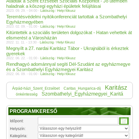
Átadták a Szent Erzsébet Szociális Központot - Jó ütemben
haladnak a kőszegi egyházi épületek felújításai
2023. 09. 29. - 04:00 -
Látószög
/
Helyi fókusz
Teremtésvédelmi nyitókonferenciát tartottak a Szombathelyi
Egyházmegyében
2023. 02. 09. - 01:00 -
Látószög
/
Helyi fókusz
Kitüntették a szociális területen dolgozókat - Hatan vehettek át
elismerést a Városházán
2022. 11. 11. - 13:30 -
Látószög
/
Helyi fókusz
Megnyílt a 27. nardai Karitász Tábor - Ukrajnából is érkeztek
gyerekek
2022. 06. 22. - 01:00 -
Látószög
/
Helyi fókusz
Rendhagyó adománnyal segíti Dél-Szudánt az egyházmegye
és a Szombathelyi Egyházmegyei Karitász
2022. 06. 09. - 01:00 -
Látószög
/
Helyi fókusz
Karitász
Árpád-házi_Szent_Erzsébet
Caritas_Hungarica-díj
Szombathelyi_Egyházmegyei_Karitá
önkéntesség
PROGRAMKERESŐ
Időpont:
Helyszín:
Kategória: