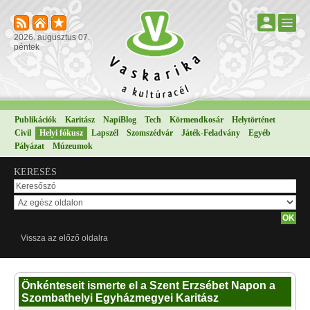
2026. augusztus 07.
péntek
Publikációk
Karitász
NapiBlog
Tech
Körmendkosár
Helytörténet
Civil
Helyi fókusz
Lapszél
Szomszédvár
Játék-Feladvány
Egyéb
Pályázat
Múzeumok
KERESÉS
Vissza az előző oldalra
Önkénteseit ismerte el a Szent Erzsébet Napon a
Szombathelyi Egyházmegyei Karitász