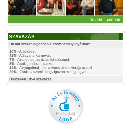
További galériák
SZAVAZÁS
Ön mit szeret legjobban a szombathelyi nyárban?
10%
- A Tófürdőt.
42%
- A Savaria Karnevált.
7%
- A rengeteg fagyizási lehetőséget.
8%
- A sok gondozott parkot.
14%
- A nyugalmat, amit a város atmoszférája áraszt.
20%
- Csak az számít, hogy igazán meleg legyen.
Összesen 1954 szavazat