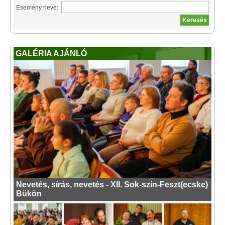
Esemény neve:
GALÉRIA AJÁNLÓ
Nevetés, sírás, nevetés - XII. Sok-szín-Feszt(ecske)
Bükön