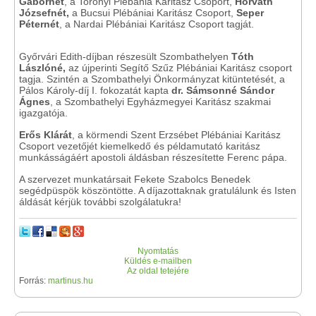
Gábornét
, a Toronyi Plébánia Karitász Csoport,
Horváth
Józsefnét,
a Bucsui Plébániai Karitász Csoport,
Seper
Péternét
, a Nardai Plébániai Karitász Csoport tagját.
Győrvári Edith-díjban részesült Szombathelyen
Tóth
Lászlóné,
az újperinti Segítő Szűz Plébániai Karitász csoport
tagja. Szintén a Szombathelyi Önkormányzat kitüntetését, a
Pálos Károly-díj I. fokozatát kapta
dr. Sámsonné Sándor
Ágnes
, a Szombathelyi Egyházmegyei Karitász szakmai
igazgatója.
Erős Klárát
, a körmendi Szent Erzsébet Plébániai Karitász
Csoport vezetőjét kiemelkedő és példamutató karitász
munkásságáért apostoli áldásban részesítette Ferenc pápa.
A szervezet munkatársait Fekete Szabolcs Benedek
segédpüspök köszöntötte. A díjazottaknak gratulálunk és Isten
áldását kérjük további szolgálatukra!
Nyomtatás
Küldés e-mailben
Az oldal tetejére
Forrás:
martinus.hu