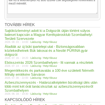
TOVÁBBI HÍREK
Sajtóközleményt adott ki a Dolgozók útján történt súlyos
baleset kapcsán a Magyar Kerékpárosklub Szombathelyi
Területi Szervezete
2026. 08. 03. - 14:00 -
Látószög
/
Helyi fókusz
Átadták az új büki ipartelepi utat - Biztonságosabban
közlekedhetnek Bük lakosai és a Nestlé PURINA gyár
dolgozói
2026. 07. 16. - 18:20 -
Látószög
/
Helyi fókusz
Ebösszeírás 2026 Szombathelyen - Itt vannak a részletek
2026. 07. 14. - 14:00 -
Látószög
/
Helyi fókusz
Megemlékezés és parkavatás a 100 éve született Németh
Mihály emlékére Sárváron
2026. 07. 08. - 22:00 -
Látószög
/
Helyi fókusz
Azbesztszennyezés - Határozatképtelen bizottsági ülés után
több mint két órát tanácskoztak az azbesztszennyezésről
Szombathelyen
2026. 06. 18. - 19:30 -
Látószög
/
Helyi fókusz
KAPCSOLÓDÓ HÍREK