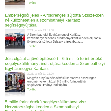
Tovább
Emberségből jeles - A földrengés sújtotta Sziszekben
nélkülözhetetlen a szombathelyi karitász
segítségnyújtása
2021. január 13. 11:00
A Szombathelyi Egyházmegyei Karitász
kezdeményezésének eredményeként kedden eljutott a
földrengés sújtotta Sziszek városába az...
Tovább
Jószolgálat a jövő építéséért - 6.5 millió forint értékű
segélyszállítmányt indít útjára kedden a Szombathelyi
Egyházmegyei Karitász
2021. január 11. 21:00
Megyén átnyúló példaértékű karitászos összefogás
eredményeként közel 6.5 millió forint értékű
segélyszállítmányt indít útjára...
Tovább
5 millió forint értékű segélyszállítmányt visz
Horvátországba kedden a Szombathelyi