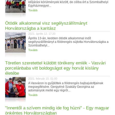
időjárási körülmények között, de célba ért a Szombathelyi
Egyházmegyei...
Tovább
Ötödik alkalommal visz segélyszállítmányt
Horvátországba a karitász
2021. április 12. 17:20
Április 13-án, kedden ötödik alkalommal indít
segélyszállítmányt a földrengés sújtotta Horvátországba a
Szombathelyi...
Tovább
Töretlen szeretettel küldött törékeny emlék - Vasvári
porcelánbaba vitt boldogságot egy horvát kislány
életébe
2021. február 15. 01:00
A Vasváron is gyűjtöttek a földrengés bajbajutottjainak
megsegítésére. Gergyéné Szakály Georgina az
adományok mellé egy régről...
Tovább
"Innentől a szívem mindig ide fog húzni" - Egy magyar
önkéntes Horvátországban