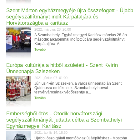
Szent Márton egyházmegyéje újra összefogott - Újabb
segélyszállítmányt indít Kárpátaljára és
Horvátországba a karitász
2022. március 28. 20:00
A Szombathelyi Egyházmegyei Karitász március 28-án
második alkalommal indított útjára segélyszállítmányt
Kárpátaljára. A...
Tovább
Európa kultúrája a hitből született - Szent Kvirin
Ünnepnapja Sziszeken
2021. június 07. 01:00
Június 4-én Sziszeken, a város ünnepnapján Szent
Quirinusra emlékeztek. Szombathely horvát
testvérvárosának védőszentje a...
Tovább
Emberségből ötös - Ötödik horvátországi
segélyszállítmányát juttatta célba a Szombathelyi
Egyházmegyei Karitász
2021. április 14. 18:30
Újabb jószolgálati mentőöv az újjáépítéshez - Mostoha