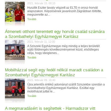
2021. február 15. 00:10
Husztik Eszter tavaly végzett az ELTE-n orosz-horvát
alapszakon. Képzésének javarészét Zágrábban töltötte,
megszerette az...
Tovább
Átmeneti otthont teremtett egy horvát család számára
a Szombathelyi Egyházmegyei Karitász
2021. február 11. 12:00
A Sziszeki Egyházmegye még mindig a teljes területét
sújtó földrengés következményeivel küzd, elsődleges
célja, hogy ideiglenes...
Tovább
Mobilházzal segít egy fedél nélkül maradt családon a
Szombathelyi Egyházmegyei Karitász
2021. február 09. 16:40
Újra jelentős értékű adományt szállít Sziszekbe szerdán a
Szombathelyi Egyházmegyei Karitász. Ezúttal egy
mobilházat juttat le...
Tovább
A megmaradásért is segítettek - Harmadszor vitt