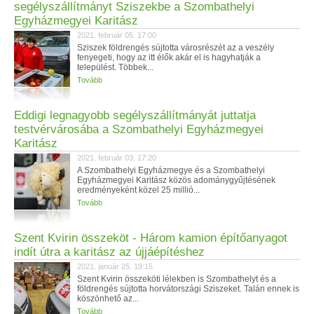
segélyszállítmányt Sziszekbe a Szombathelyi
Egyházmegyei Karitász
2021. február 05. 17:00
Sziszek földrengés sújtotta városrészét az a veszély
fenyegeti, hogy az itt élők akár el is hagyhatják a
települést. Többek...
Tovább
Eddigi legnagyobb segélyszállítmányát juttatja
testvérvárosába a Szombathelyi Egyházmegyei
Karitász
2021. február 03. 17:20
A Szombathelyi Egyházmegye és a Szombathelyi
Egyházmegyei Karitász közös adománygyűjtésének
eredményeként közel 25 millió...
Tovább
Szent Kvirin összeköt - Három kamion építőanyagot
indít útra a karitász az újjáépítéshez
2021. január 25. 19:15
Szent Kvirin összeköti lélekben is Szombathelyt és a
földrengés sújtotta horvátországi Sziszeket. Talán ennek is
köszönhető az...
Tovább