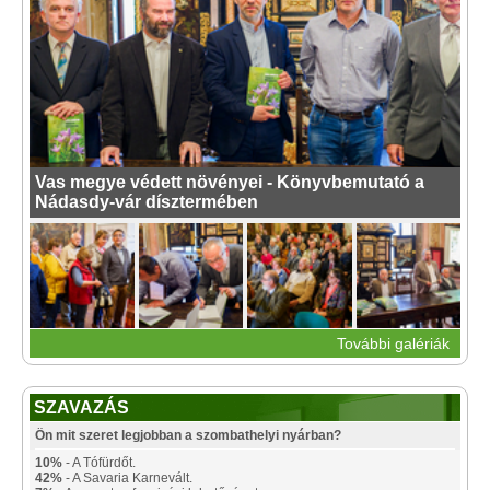
Vas megye védett növényei - Könyvbemutató a
Nádasdy-vár dísztermében
További galériák
SZAVAZÁS
Ön mit szeret legjobban a szombathelyi nyárban?
10%
- A Tófürdőt.
42%
- A Savaria Karnevált.