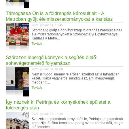
Támogassa Ön is a földrengés károsultjait - A
Metróban gyűjt élelmiszeradományokat a karitász
2021. január 14. 18:45
Szombatig gyűjt a horvátországi földrengés károsultjainak
élelmiszeradományokat a Szombathelyi Egyházmegyei
Karitász a Metró...
Tovább
Szárazon lepergő könnyek a segítés ölelő-
sohavégetnemérő folyamában
2021. január 14. 01:00
Nem is tudod, mennyire erősen szorítod azt a láthatatlan
kezet. Hiába vagy erős, mindig lesz, ami meggyengít,
megbénít....
Tovább
Így néznek ki Petrinja és környékének épületei a
földrengés után
2021. január 13. 14:20
Sziszek templomának tornya dőlt le, Petrinja templomának
keresztje, Žažina temploma pedig szinte romba dőlt, maga
alá temetve...