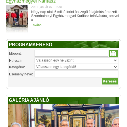
Egyházmegyei Karitász
2021. január 07. 19:30
Négy nap alatt 5 millió forint összegű felajánlás érkezett a
Szombathelyi Egyházmegyei Karitász felhívására, amivel
a...
Tovább
PROGRAMKERESŐ
Időpont:
Helyszín:
Kategória:
Esemény neve:
GALÉRIA AJÁNLÓ