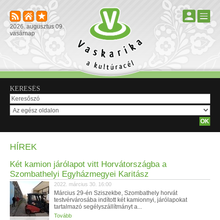
2026. augusztus 09.
vasárnap
KERESÉS
HÍREK
Két kamion járólapot vitt Horvátországba a
Szombathelyi Egyházmegyei Karitász
2022. március 30. 16:00
Március 29-én Sziszekbe, Szombathely horvát
testvérvárosába indított két kamionnyi, járólapokat
tartalmazó segélyszállítmányt a...
Tovább