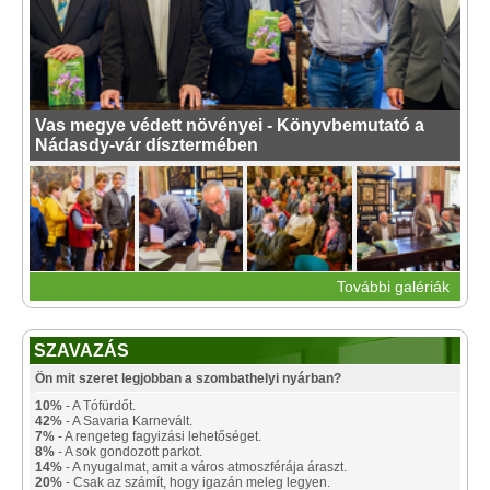
Vas megye védett növényei - Könyvbemutató a
Nádasdy-vár dísztermében
További galériák
SZAVAZÁS
Ön mit szeret legjobban a szombathelyi nyárban?
10%
- A Tófürdőt.
42%
- A Savaria Karnevált.
7%
- A rengeteg fagyizási lehetőséget.
8%
- A sok gondozott parkot.
14%
- A nyugalmat, amit a város atmoszférája áraszt.
20%
- Csak az számít, hogy igazán meleg legyen.