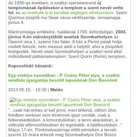
Az 1930-as években, a szalézi szerzetesrend
új
templomának építésekor a templom a szent nevét vette
fel
, és
az ereklyék is itt kerültek végleges elhelyezésre
. Szent
Quirinus püspök ma Sisak város védőszentje, ünnepnapja
június 4.
Mártíromsága emlékére, halálának 1700. évfordulóján,
2003.
június 4-én márványtáblát avattak Szombathelyen
az
Óperint utca 1. számú ház falán. A ház a Perint patak hídja
mellett fekszik, nem messze attól a helytől, ahol a püspököt
kivégezték. Nevét viseli Szombathelyen a szalézi rend által
működtetett plébániatemplom: Szent Quirin (Kvirin) templom.
Kapcsolódó írásaink:
Egy ereklye nyomában - P. Csány Péter atya, a szalézi
rendház igazgatója beszélt lapunknak Don Boscóról
2013.05.15. - 10:30 |
Waldo
"...csak hát ehhez el kell jönni, mert tétlenül, otthon ülve,
fotelben senkivel nem történnek igazi csodák, csak a
felkerekedésben, a kimozdulásban, a tenni akarásban, a
változás előmozdításában és leginkább: a találkozásban..."
Május 17-én, Pünkösdvasárnap előtti pénteken a tervek
szerint 15 órára érkezik meg Szombathelyre Don Bosco