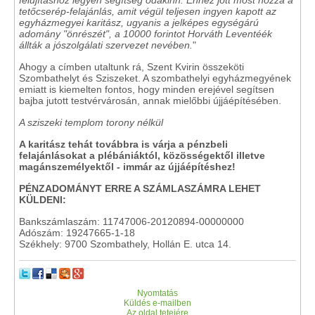
felújításhoz legyen segítség odakinn. Ehhez jött most hozzá a
tetőcserép-felajánlás, amit végül teljesen ingyen kapott az
egyházmegyei karitász, ugyanis a jelképes egységárú
adomány "önrészét", a 10000 forintot Horváth Leventéék
állták a jószolgálati szervezet nevében.
"
Ahogy a címben utaltunk rá, Szent Kvirin összeköti
Szombathelyt és Sziszeket. A szombathelyi egyházmegyének
emiatt is kiemelten fontos, hogy minden erejével segítsen
bajba jutott testvérvárosán, annak mielőbbi újjáépítésében.
A sziszeki templom torony nélkül
A karitász tehát továbbra is várja a pénzbeli
felajánlásokat a plébániáktól, közösségektől illetve
magánszemélyektől - immár az újjáépítéshez!
PÉNZADOMÁNYT ERRE A SZÁMLASZÁMRA LEHET
KÜLDENI:
Bankszámlaszám: 11747006-20120894-00000000
Adószám: 19247665-1-18
Székhely: 9700 Szombathely, Hollán E. utca 14.
Nyomtatás
Küldés e-mailben
Az oldal tetejére