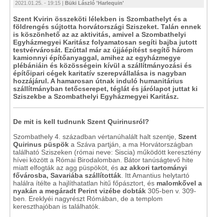
2021.01.25. - 19:15 |
Büki László 'Harlequin'
Szent Kvirin összeköti lélekben is Szombathelyt és a
földrengés sújtotta horvátországi Sziszeket. Talán ennek
is köszönhető az az aktivitás, amivel a Szombathelyi
Egyházmegyei Karitász folyamatosan segíti bajba jutott
testvérvárosát. Ezúttal már az újjáépítést segítő három
kamionnyi építőanyaggal, amihez az egyházmegye
plébániáin és közösségein kívül a szállítmányozási és
építőipari cégek karitatív szerepvállalása is nagyban
hozzájárul. A hamarosan útnak induló humanitárius
szállítmányban tetőcserepet, téglát és járólapot juttat ki
Sziszekbe a Szombathelyi Egyházmegyei Karitász.
De mit is kell tudnunk Szent Quirinusról?
Szombathely 4. században vértanúhalált halt szentje,
Szent
Quirinus püspök
a Száva partján, a ma Horvátországban
található Sziszeken (római neve: Siscia) működött keresztény
hívei között a Római Birodalomban. Bátor tanúságtevő hite
miatt elfogták az agg püspököt, és
az akkori tartományi
fővárosba, Savariába szállították
. Itt Amantius helytartó
halálra ítélte a hajlíthatatlan hitű főpásztort, és
malomkővel a
nyakán a megáradt Perint vizébe dobták
305-ben v. 309-
ben. Ereklyéi nagyrészt Rómában, de a templom
kereszthajóban is találhatók.