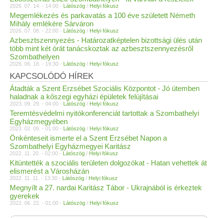
2026. 07. 14. - 14:00 -
Látószög
/
Helyi fókusz
Megemlékezés és parkavatás a 100 éve született Németh
Mihály emlékére Sárváron
2026. 07. 08. - 22:00 -
Látószög
/
Helyi fókusz
Azbesztszennyezés - Határozatképtelen bizottsági ülés után
több mint két órát tanácskoztak az azbesztszennyezésről
Szombathelyen
2026. 06. 18. - 19:30 -
Látószög
/
Helyi fókusz
KAPCSOLÓDÓ HÍREK
Átadták a Szent Erzsébet Szociális Központot - Jó ütemben
haladnak a kőszegi egyházi épületek felújításai
2023. 09. 29. - 04:00 -
Látószög
/
Helyi fókusz
Teremtésvédelmi nyitókonferenciát tartottak a Szombathelyi
Egyházmegyében
2023. 02. 09. - 01:00 -
Látószög
/
Helyi fókusz
Önkénteseit ismerte el a Szent Erzsébet Napon a
Szombathelyi Egyházmegyei Karitász
2022. 11. 20. - 02:00 -
Látószög
/
Helyi fókusz
Kitüntették a szociális területen dolgozókat - Hatan vehettek át
elismerést a Városházán
2022. 11. 11. - 13:30 -
Látószög
/
Helyi fókusz
Megnyílt a 27. nardai Karitász Tábor - Ukrajnából is érkeztek
gyerekek
2022. 06. 22. - 01:00 -
Látószög
/
Helyi fókusz