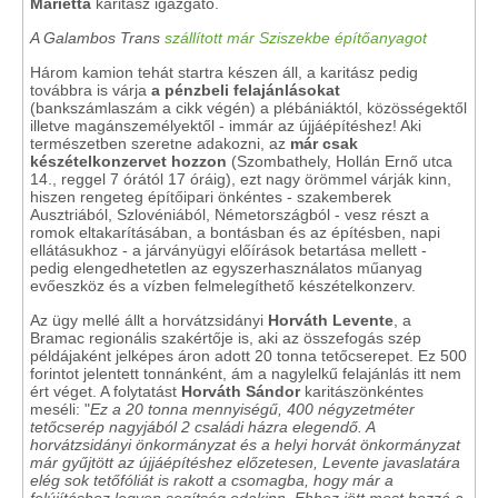
Marietta
karitász igazgató.
A Galambos Trans
szállított már Sziszekbe építőanyagot
Három kamion tehát startra készen áll, a karitász pedig
továbbra is várja
a pénzbeli felajánlásokat
(bankszámlaszám a cikk végén) a plébániáktól, közösségektől
illetve magánszemélyektől - immár az újjáépítéshez! Aki
természetben szeretne adakozni, az
már csak
készételkonzervet hozzon
(Szombathely, Hollán Ernő utca
14., reggel 7 órától 17 óráig), ezt nagy örömmel várják kinn,
hiszen rengeteg építőipari önkéntes - szakemberek
Ausztriából, Szlovéniából, Németországból - vesz részt a
romok eltakarításában, a bontásban és az építésben, napi
ellátásukhoz - a járványügyi előírások betartása mellett -
pedig elengedhetetlen az egyszerhasználatos műanyag
evőeszköz és a vízben felmelegíthető készételkonzerv.
Az ügy mellé állt a horvátzsidányi
Horváth Levente
, a
Bramac regionális szakértője is, aki az összefogás szép
példájaként jelképes áron adott 20 tonna tetőcserepet. Ez 500
forintot jelentett tonnánként, ám a nagylelkű felajánlás itt nem
ért véget. A folytatást
Horváth Sándor
karitászönkéntes
meséli: "
Ez a 20 tonna mennyiségű, 400 négyzetméter
tetőcserép nagyjából 2 családi házra elegendő. A
horvátzsidányi önkormányzat és a helyi horvát önkormányzat
már gyűjtött az újjáépítéshez előzetesen, Levente javaslatára
elég sok tetőfóliát is rakott a csomagba, hogy már a