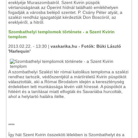
ereklyéje Muraszombatról. Szent Kvirin püspök
vértanúságának az Óperint hídnál található emlékhelyen
fogadják a városba belépő szentet. P. Csány Péter atyát, a
szalézi rendház igazgatóját kérdeztük Don Boscóról, az
ereklyéről, a hitről.
Szombathelyi templomok története - a Szent Kvirin
templom
2013.02.22. - 13:30 |
vaskarika.hu - Fotók: Büki László
'Harlequin'
A szombathelyi Szalézi tér római katolikus temploma a szalézi
rendhez tartozik, védőszentjéül a mártíréletű Kvirin püspököt
választották, aki a Római Birodalom idején a kereszténység
érdekében tett munkássága lévén vált híressé. A püspököt a
hitéért és a tanításai miatt elfogták és Savariába hurcolták,
ahol a helytartó halálra ítélte.
****
Így hát Szent Kvirin összeköti lélekben is Szombathelyt és a