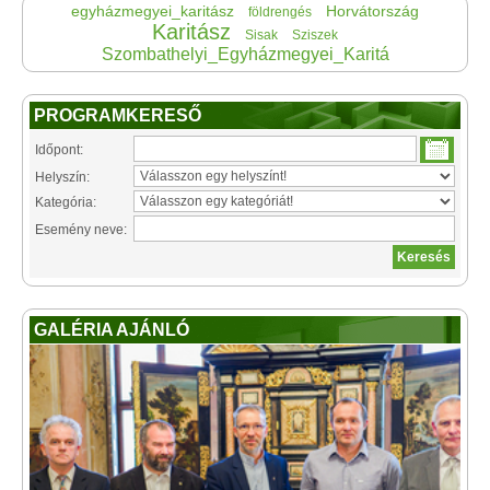
egyházmegyei_karitász
Horvátország
földrengés
Karitász
Sisak
Sziszek
Szombathelyi_Egyházmegyei_Karitá
PROGRAMKERESŐ
Időpont:
Helyszín:
Kategória:
Esemény neve:
GALÉRIA AJÁNLÓ