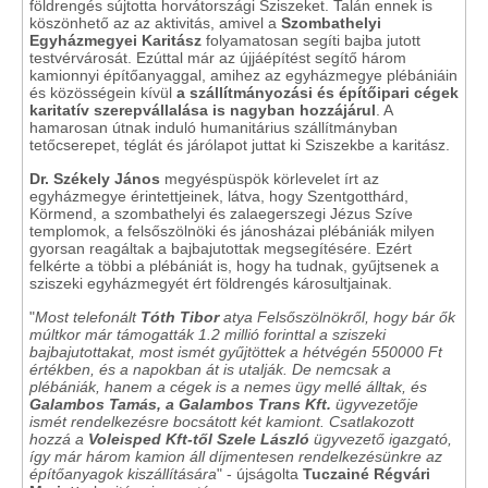
földrengés sújtotta horvátországi Sziszeket. Talán ennek is
köszönhető az az aktivitás, amivel a
Szombathelyi
Egyházmegyei Karitász
folyamatosan segíti bajba jutott
testvérvárosát. Ezúttal már az újjáépítést segítő három
kamionnyi építőanyaggal, amihez az egyházmegye plébániáin
és közösségein kívül
a szállítmányozási és építőipari cégek
karitatív szerepvállalása is nagyban hozzájárul
. A
hamarosan útnak induló humanitárius szállítmányban
tetőcserepet, téglát és járólapot juttat ki Sziszekbe a karitász.
Dr. Székely János
megyéspüspök körlevelet írt az
egyházmegye érintettjeinek, látva, hogy Szentgotthárd,
Körmend, a szombathelyi és zalaegerszegi Jézus Szíve
templomok, a felsőszölnöki és jánosházai plébániák milyen
gyorsan reagáltak a bajbajutottak megsegítésére. Ezért
felkérte a többi a plébániát is, hogy ha tudnak, gyűjtsenek a
sziszeki egyházmegyét ért földrengés károsultjainak.
"
Most telefonált
Tóth Tibor
atya Felsőszölnökről, hogy bár ők
múltkor már támogatták 1.2 millió forinttal a sziszeki
bajbajutottakat, most ismét gyűjtöttek a hétvégén 550000 Ft
értékben, és a napokban át is utalják. De nemcsak a
plébániák, hanem a cégek is a nemes ügy mellé álltak, és
Galambos Tamás, a Galambos Trans Kft.
ügyvezetője
ismét rendelkezésre bocsátott két kamiont. Csatlakozott
hozzá a
Voleisped Kft-től Szele László
ügyvezető igazgató,
így már három kamion áll díjmentesen rendelkezésünkre az
építőanyagok kiszállítására
" - újságolta
Tuczainé Régvári