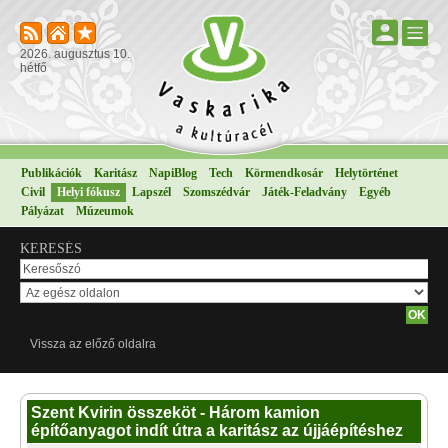
2026. augusztus 10.
hétfő
Publikációk
Karitász
NapiBlog
Tech
Körmendkosár
Helytörténet
Civil
Helyi fókusz
Lapszél
Szomszédvár
Játék-Feladvány
Egyéb
Pályázat
Múzeumok
KERESÉS
Vissza az előző oldalra
Szent Kvirin összeköt - Három kamion
építőanyagot indít útra a karitász az újjáépítéshez