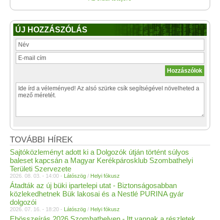
ÚJ HOZZÁSZÓLÁS
TOVÁBBI HÍREK
Sajtóközleményt adott ki a Dolgozók útján történt súlyos
baleset kapcsán a Magyar Kerékpárosklub Szombathelyi
Területi Szervezete
2026. 08. 03. - 14:00 -
Látószög
/
Helyi fókusz
Átadták az új büki ipartelepi utat - Biztonságosabban
közlekedhetnek Bük lakosai és a Nestlé PURINA gyár
dolgozói
2026. 07. 16. - 18:20 -
Látószög
/
Helyi fókusz
Ebösszeírás 2026 Szombathelyen - Itt vannak a részletek